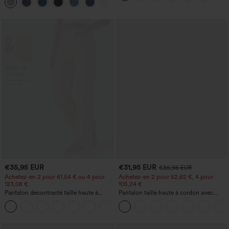
+5
large, taille basse asymétrique, poches
zippées
€35,95 EUR
€31,95 EUR
€35,95 EUR
Achetez-en 2 pour 61,54 € ou 4 pour
Achetez-en 2 pour 52,62 €, 4 pour
123,08 €.
105,24 €
Pantalon décontracté taille haute à
Pantalon taille haute à cordon avec
jambe droite, effet lin, avec poches
poches, jambe large et coupe ample,
+5
style décontracté, effet lin