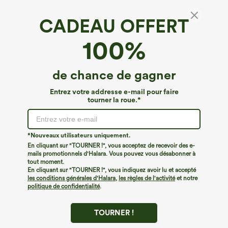
Taille
(US)
Guide des tailles
CADEAU OFFERT
XS
(
0/2
)
S
(
4/6
)
M
(
8/10
)
100%
L
(
12/14
)
XL
(
16
)
de chance de gagner
+ Ajouter au panier
Entrez votre addresse e-mail pour faire
tourner la roue.*
À découvrir
Styles Similaires
*Nouveaux utilisateurs uniquement.
En cliquant sur "TOURNER !", vous acceptez de recevoir des e-
mails promotionnels d'Halara. Vous pouvez vous désabonner à
tout moment.
En cliquant sur "TOURNER !", vous indiquez avoir lu et accepté
les conditions générales d'Halara
,
les règles de l'activité
et notre
politique de confidentialité
.
TOURNER !