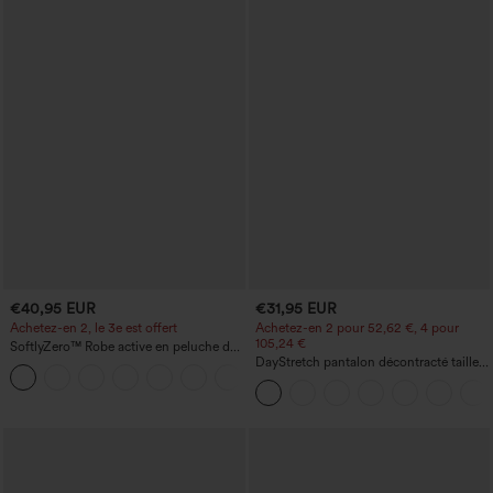
€40,95 EUR
€31,95 EUR
Achetez-en 2, le 3e est offert
Achetez-en 2 pour 52,62 €, 4 pour
105,24 €
SoftlyZero™ Robe active en peluche dos
nu — Édition Hyper Facile
DayStretch pantalon décontracté taille
+29
haute avec poches et coupe droite