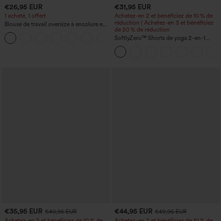
€26,95 EUR
€31,95 EUR
1 acheté, 1 offert
Achetez-en 2 et bénéficiez de 10 % de
réduction | Achetez-en 3 et bénéficiez
Blouse de travail oversize à encolure en
de 20 % de réduction
V, manches courtes, en tissu
+1
anti‑froissage
SoftlyZero™ Shorts de yoga 2-en-1
InstantCool, super taille haute, aérés, 5''
avec poches — longueur allongée
€35,95 EUR
€44,95 EUR
€40,95 EUR
€49,95 EUR
Achetez-en 2 et bénéficiez de 10 % de
Achetez-en 2 et bénéficiez de 10 % de