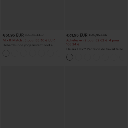
€31,95 EUR
€31,95 EUR
€35,95 EUR
€35,95 EUR
Mix & Match : 3 pour 88,30 € EUR
Achetez-en 2 pour 52,62 €, 4 pour
105,24 €
Débardeur de yoga InstantCool à
encolure en U et ourlet arrondi –
Halara Flex™ Pantalon de travail taille
UPF50+
haute sculptant la silhouette, gainant la
taille, avec poches, jambe large en
micro-gaufre