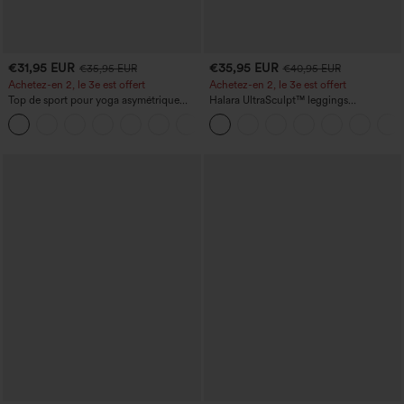
€31,95 EUR
€35,95 EUR
€35,95 EUR
€40,95 EUR
Achetez-en 2, le 3e est offert
Achetez-en 2, le 3e est offert
Top de sport pour yoga asymétrique
Halara UltraSculpt™ leggings
(une épaule) à manches longues avec
d'entraînement taille haute — fronces
+3
ouverture pour le pouce, ourlet arrondi
liftantes pour le fessier, maintien gainant
haut-bas, séchage rapide, soutien-gorge
du ventre et poche
intégré.