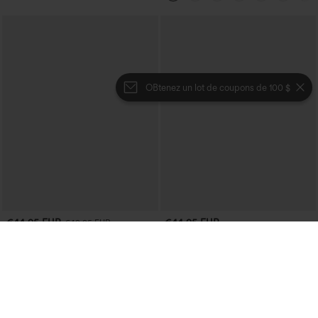
OBtenez un lot de coupons de 100 $
€44,95 EUR
€44,95 EUR
€49,95 EUR
Achetez-en 2 et bénéficiez de 10 % de
Achetez-en 2 et bénéficiez de 10 % de
réduction | Achetez-en 3 et bénéficiez
réduction | Achetez-en 3 et bénéficiez
de 20 % de réduction
de 20 % de réduction
Halara Flex™ Salopette décontractée en
Halara UltraSculpt™ pantalon baggy de
denim lavé à encolure en V avec poche
yoga taille haute à effet gainant pour le
+1
ventre, à rayures color block, avec
poches