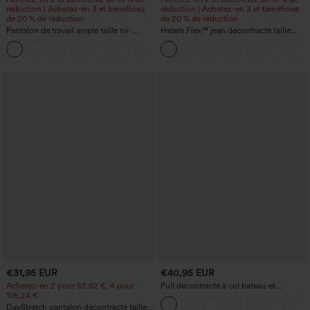
réduction | Achetez-en 3 et bénéficiez
réduction | Achetez-en 3 et bénéficiez
de 20 % de réduction
de 20 % de réduction
Pantalon de travail ample taille mi-
Halara Flex™ jean décontracté taille
haute, coupe « barrel » (jambe en forme
haute, large, avec poches, ourlet
+3
de tonneau) avec poches
retroussé et effet délavé
€31,95 EUR
€40,95 EUR
Achetez-en 2 pour 52,62 €, 4 pour
Pull décontracté à col bateau et
105,24 €
manches chauve-souris
DayStretch pantalon décontracté taille