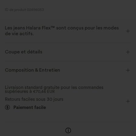
ID de produit 02696053
Les jeans Halara Flex™ sont conçus pour les modes
de vie actifs.
Conçu pour avoir une apparence d'un jean, innové pour le confort de
sport, le denim Halara Flex™ vous offre l'extensibilité et la douceur vous
Coupe et détails
permettant de bouger librement.
Taille plate
Décontracté
7,5 cm
Taille moyenne
Composition & Entretien
Extensible dans les 4 sens
Tissu doux
Jambe large
Élasticité quatre directions
Décontracté
Aussi confortable qu’un legging
Tissu léger
Livraison standard gratuite pour les commandes
supérieures à
€70,46 EUR
Retours faciles sous 30 jours
Paiement facile