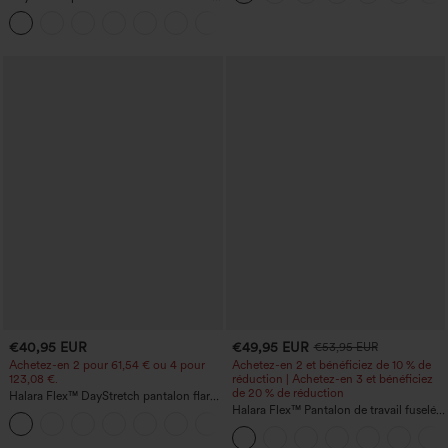
haute à jambe en forme de tonneau
+5
avec poches
€40,95 EUR
€49,95 EUR
€53,95 EUR
Achetez-en 2 pour 61,54 € ou 4 pour
Achetez-en 2 et bénéficiez de 10 % de
123,08 €.
réduction | Achetez-en 3 et bénéficiez
de 20 % de réduction
Halara Flex™ DayStretch pantalon flare
de travail, taille mi-haute, poche latérale
Halara Flex™ Pantalon de travail fuselé,
+12
zippée
uni, taille haute, avec poches