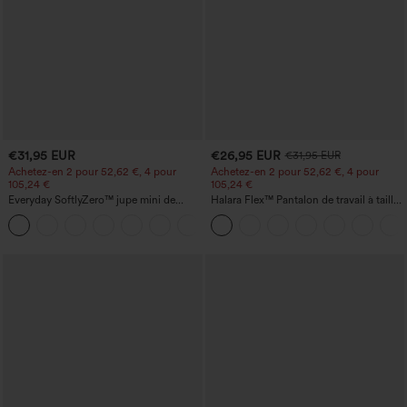
€31,95 EUR
€26,95 EUR
€31,95 EUR
Achetez-en 2 pour 52,62 €, 4 pour
Achetez-en 2 pour 52,62 €, 4 pour
105,24 €
105,24 €
Everyday SoftlyZero™ jupe mini de
Halara Flex™ Pantalon de travail à taille
tennis aérée à pans croisés 2-en-1 avec
haute, jambe large, avec poches, en
+25
poche latérale et toucher frais - Lucid-
maille gaufrée
UPF50+