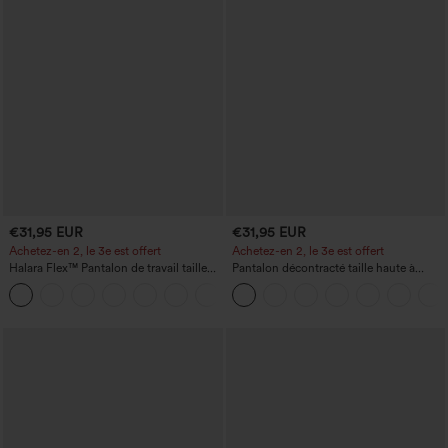
€31,95 EUR
€31,95 EUR
Achetez-en 2, le 3e est offert
Achetez-en 2, le 3e est offert
Halara Flex™ Pantalon de travail taille
Pantalon décontracté taille haute à
haute avec poche latérale arrière et
cordon, coupe large en mélange de lin,
+13
légère coupe évasée
avec poches