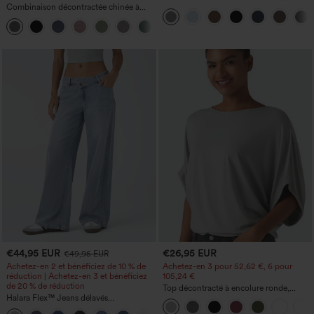
Combinaison décontractée chinée à
DayStretch à taille haute, avec poches et
bretelles réglables, fronces et jambes
coupe droite
+10
larges, avec poches — facile comme
tout
€44,95 EUR
€26,95 EUR
€49,95 EUR
Achetez-en 2 et bénéficiez de 10 % de
Achetez-en 3 pour 52,62 €, 6 pour
réduction | Achetez-en 3 et bénéficiez
105,24 €
de 20 % de réduction
Top décontracté à encolure ronde,
Halara Flex™ Jeans délavés
manches chauve-souris et coupe ample
décontractés, coupe baggy à jambe