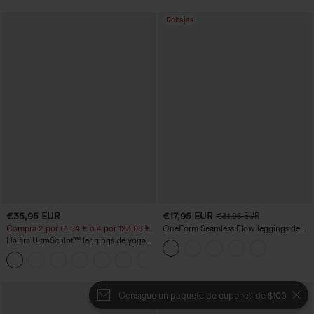
Rebajas
€35,95 EUR
€17,95 EUR
€31,95 EUR
Compra 2 por 61,54 € o 4 por 123,08 €.
OneForm Seamless Flow leggings de
yoga de talle alto con control abdominal
Halara UltraSculpt™ leggings de yoga
y realce de glúteos
bootcut de talle alto con control
+11
abdominal, efecto moldeador y bolsillos
Consigue un paquete de cupones de $100