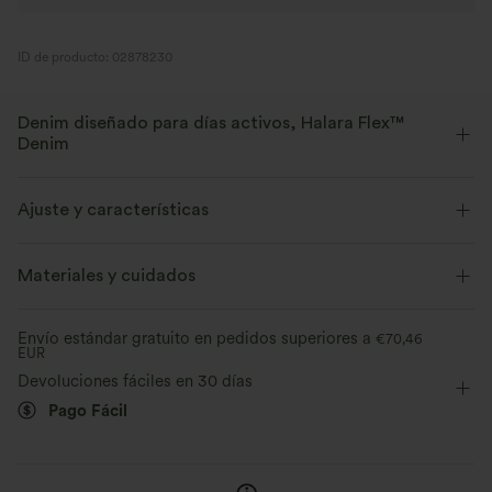
ID de producto: 02878230
Denim diseñado para días activos, Halara Flex™
Denim
Diseñado para una apariencia denim, innovado para brindar la
comodidad de la ropa deportiva. Halara Flex™ Denim te da la
Ajuste y características
elasticidad y suavidad con la que podrás moverte sin límites.
Cintura plana
Casual
12,5 cm
Tiro medio
Materiales y cuidados
Elástico en cuatro direcciones
Suave
Baggy
Elasticidad media
Elástico en 4 direcciones
Cómodo como unos leggings
Ligero
Envío estándar gratuito en pedidos superiores a
€70,46
EUR
Devoluciones fáciles en 30 días
Pago Fácil