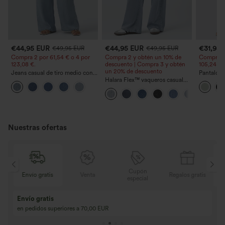
€44,95 EUR
€44,95 EUR
€31,95
€49,95 EUR
€49,95 EUR
Compra 2 por 61,54 € o 4 por
Compra 2 y obtén un 10% de
Compra 2 
123,08 €.
descuento | Compra 3 y obtén
105,24 €.
un 20% de descuento
Jeans casual de tiro medio con
Pantalone
cordón y bolsillos
Halara Flex™ vaqueros casual
cordón y b
lavados asimétricos de tiro bajo
ancha, ho
con bolsillos con cremallera,
casual con
corte baggy y pierna ancha
Nuestras ofertas
Cupón
tis
Envío gratis
Venta
Regalos gratis
E
especial
Envío gratis
en pedidos superiores a 70,00 EUR