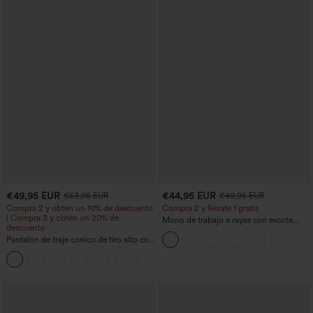
€49,95 EUR
€44,95 EUR
€53,95 EUR
€49,95 EUR
Compra 2 y obtén un 10% de descuento
Compra 2 y llévate 1 gratis
| Compra 3 y obtén un 20% de
Mono de trabajo a rayas con escote
descuento
barco, sin mangas, lazo lateral, tacto
Pantalón de traje cónico de tiro alto con
Cool Touch y bolsillos - Edición Easy
bolsillos
Peezy
+8