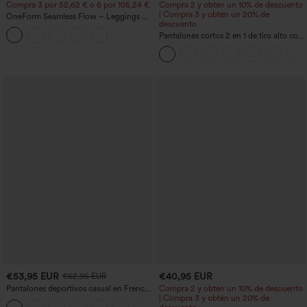
Compra 3 por 52,62 € o 6 por 105,24 €.
Compra 2 y obtén un 10% de descuento
| Compra 3 y obtén un 20% de
OneForm Seamless Flow – Leggings de
descuento
yoga sin costuras, tiro medio, control de
abdomen y realce de glúteos
Pantalones cortos 2 en 1 de tiro alto con
bolsillo interior y trasero
€53,95 EUR
€40,95 EUR
€62,95 EUR
Pantalones deportivos casual en French
Compra 2 y obtén un 10% de descuento
terry con estampado denim, tiro medio,
| Compra 3 y obtén un 20% de