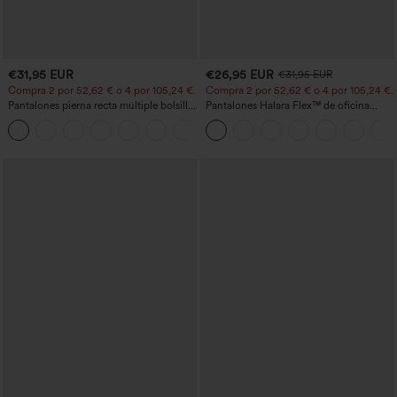
€31,95 EUR
€26,95 EUR
€31,95 EUR
Compra 2 por 52,62 € o 4 por 105,24 €.
Compra 2 por 52,62 € o 4 por 105,24 €.
Pantalones pierna recta múltiple bolsillo
Pantalones Halara Flex™ de oficina
botón tiro alto
anchos plisados de tiro alto con bolsillos
+22
en tela tipo gofre