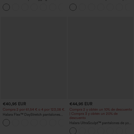
entrenamiento moldeadores de talle alto
cruzado tacto fresco bolsillo lateral 2 en
+12
con fruncido trasero que realza los
1 -UPF50+
glúteos, control de abdomen y bolsillos
€40,95 EUR
€44,95 EUR
Compra 2 por 61,54 € o 4 por 123,08 €.
Compra 2 y obtén un 10% de descuento
| Compra 3 y obtén un 20% de
Halara Flex™ DayStretch pantalones
descuento
acampanados de trabajo de tiro medio
+12
con bolsillo lateral con cremallera
Halara UltraSculpt™ pantalones de yoga
holgados de talle alto con control
abdominal, rayas color block y bolsillos