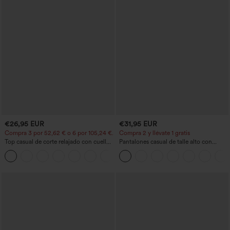
€26,95 EUR
€31,95 EUR
Compra 3 por 52,62 € o 6 por 105,24 €.
Compra 2 y llévate 1 gratis
Top casual de corte relajado con cuello
Pantalones casual de talle alto con
redondo y mangas murciélago.
cordón, pernera ancha, en mezcla de
+1
lino y con bolsillos