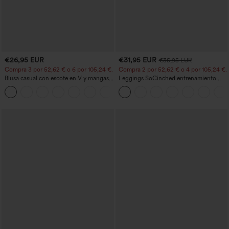
€26,95 EUR
€31,95 EUR
€35,95 EUR
Compra 3 por 52,62 € o 6 por 105,24 €.
Compra 2 por 52,62 € o 4 por 105,24 €.
Blusa casual con escote en V y mangas
Leggings SoCinched entrenamiento
cortas abullonadas
moldeador abdomen bolsillo lateral tiro
alto