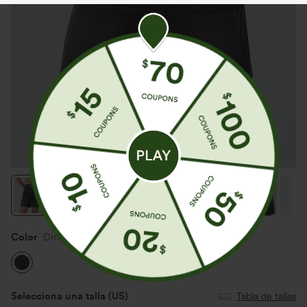
Color
Dirty Black Denim
Selecciona una talla
(US)
Tabla de tallas