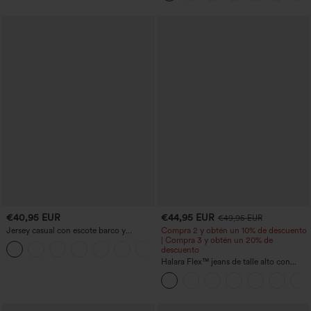
€40,95 EUR
€44,95 EUR
€49,95 EUR
Jersey casual con escote barco y
Compra 2 y obtén un 10% de descuento
mangas murciélago
| Compra 3 y obtén un 20% de
+1
descuento
Halara Flex™ jeans de talle alto con
bolsillos, dobladillo enrollado, pierna
ancha y efecto lavado, estilo casual