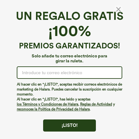
UN REGALO GRATIS
Tejido vaquero Halara Flex™*
¡100%
Halara Flex™ shorts de tiro medio con cordón
y bolsillos en denim lavado, de corte relajado
€49,95 EUR
PREMIOS GARANTIZADOS!
Solo añade tu correo electrónico para
girar la ruleta.
Al hacer clic en "¡LISTO!", aceptas recibir correos electrónicos de
marketing de Halara. Puedes cancelar la suscripción en cualquier
momento.
Al hacer clic en "¡LISTO!", has leído y aceptas
los Términos y Condiciones de Halara
,
Reglas de Actividad
y
reconoces la Política de Privacidad de Halara
.
¡LISTO!