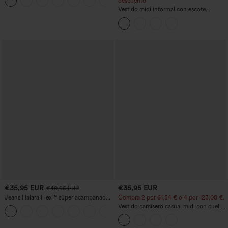
estilo jeans y bolsillos
descuento
Vestido midi informal con escote
redondo, sujetador integrado, sin
mangas y bajo con volantes
€35,95 EUR
€35,95 EUR
€40,95 EUR
Jeans Halara Flex™ súper acampanado
Compra 2 por 61,54 € o 4 por 123,08 €.
elástico lavado bolsillo cruzado tiro alto
Vestido camisero casual midi con cuello,
+1
mangas casquillo, cinturón, dobladillo
curvo con abertura y bolsillos