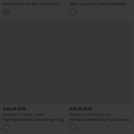
Pantalones de tiro alto con cordón y
Mono casual con tirantes ajustables,
bolsillos, pernera ancha, holgados y de
fruncidos, pierna ancha, tejido jaspeado
+15
estilo casual con tacto de lino.
y bolsillos - Easy Peezy
€35,95 EUR
€31,95 EUR
Compra 2 y llévate 1 gratis
Compra 2 y llévate 1 gratis
High Waisted Side Pocket Straight Leg
Pantalones Halara Flex™ de oficina de
Work Pants
tiro alto ligeramente acampanados con
+23
bolsillos