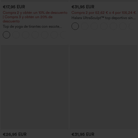
€17,95 EUR
€31,95 EUR
Compra 2 y obtén un 10% de descuento
Compra 2 por 52,62 € o 4 por 105,24 €.
| Compra 3 y obtén un 20% de
Halara UltraSculpt™ top deportivo sin
descuento
mangas con escote redondo y bajo
Top de yoga de tirantes con escote
curvo
redondo, fruncido y tacto fresco -
+16
UPF50+
€26,95 EUR
€31,95 EUR