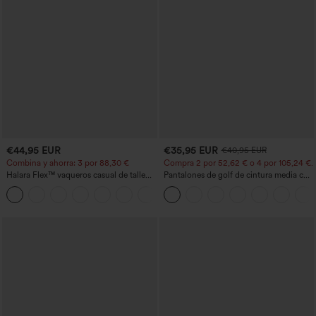
€44,95 EUR
€35,95 EUR
€40,95 EUR
Combina y ahorra: 3 por 88,30 €
Compra 2 por 52,62 € o 4 por 105,24 €.
Halara Flex™ vaqueros casual de talle
Pantalones de golf de cintura media con
alto con bolsillos, estilo baggy de pierna
cordón, dobladillo curvo, secado rápido,
+2
ancha, efecto lavado
de corte cónico y con bolsillos - UPF40+