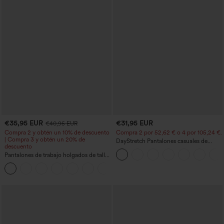
€35,95 EUR
€31,95 EUR
€40,95 EUR
Compra 2 y obtén un 10% de descuento
Compra 2 por 52,62 € o 4 por 105,24 €.
| Compra 3 y obtén un 20% de
DayStretch Pantalones casuales de
descuento
cintura alta con pernera tipo barril y
Pantalones de trabajo holgados de talle
bolsillos
medio con bolsillos y pernera estilo
+3
barril