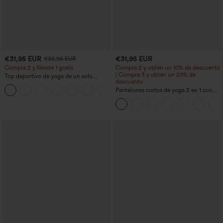
€31,95 EUR
€31,95 EUR
€35,95 EUR
Compra 2 y llévate 1 gratis
Compra 2 y obtén un 10% de descuento
| Compra 3 y obtén un 20% de
Top deportivo de yoga de un solo
descuento
hombro, manga larga con agujero para
+3
el pulgar, dobladillo curvo estilo high-
Pantalones cortos de yoga 2 en 1 con
low (frente más corto, espalda más
bolsillo trasero de talle muy alto y
larga), de secado rápido, con sujetador
bolsillo lateral oculto de 5&#39;&#39;
incorporado
de longitud más larga