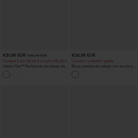
€31,95 EUR
€26,95 EUR
€35,95 EUR
Compra 2 por 52,62 € o 4 por 105,24 €.
Compra 1 y llévate 1 gratis
Halara Flex™ Pantalones de trabajo de
Blusa oversize de trabajo con escote en
talle alto, moldeadores del cuerpo, que
V y manga corta, resistente a las arrugas
+10
estilizan la cintura, con bolsillos, de
pierna ancha en micro‑waffle