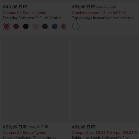
€40,95 EUR
€31,95 EUR
€35,95 EUR
Compra 2 y llévate 1 gratis
Combina y ahorra: 3 por 88,30 €
Everyday Softlyzero™ Plush Vestido
Top de yoga InstantCool con escote en
deportivo sin espalda 2 en 1
U y bajo curvado - UPF50+
+29
acampanado -Wannabe -Easy Peezy
€35,95 EUR
€31,95 EUR
€40,95 EUR
Compra 2 y llévate 1 gratis
Compra 2 por 52,62 € o 4 por 105,24 €.
Halara UltraSculpt™ leggings de
Falda-Lucid tenis Softlyzero™ Airy