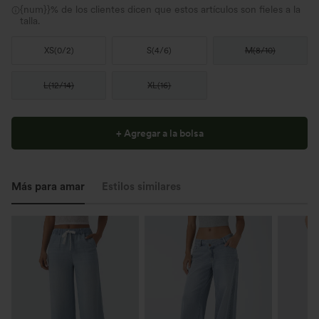
{num}}% de los clientes dicen que estos artículos son fieles a la
talla.
XS
(
0/2
)
S
(
4/6
)
M
(
8/10
)
L
(
12/14
)
XL
(
16
)
+ Agregar a la bolsa
Más para amar
Estilos similares