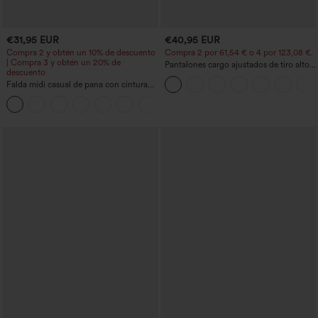
€31,95 EUR
€40,95 EUR
Compra 2 y obtén un 10% de descuento
Compra 2 por 61,54 € o 4 por 123,08 €.
| Compra 3 y obtén un 20% de
Pantalones cargo ajustados de tiro alto
descuento
con múltiples bolsillos y cremallera con
Falda midi casual de pana con cintura
botones
media y bolsillo lateral frontal con
+1
solapa