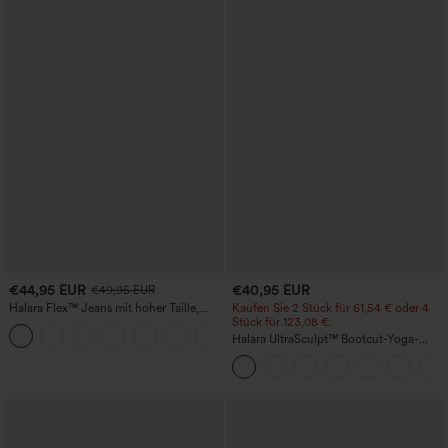
€44,95 EUR
€40,95 EUR
€49,95 EUR
Halara Flex™ Jeans mit hoher Taille,
Kaufen Sie 2 Stück für 61,54 € oder 4
Taschen, geradem Bein und Used-Look
Stück für 123,08 €.
+3
Halara UltraSculpt™ Bootcut-Yoga-
Leggings mit hohem Bund, gerafftem
Po zur Hebung, bauchformend und mit
Taschen