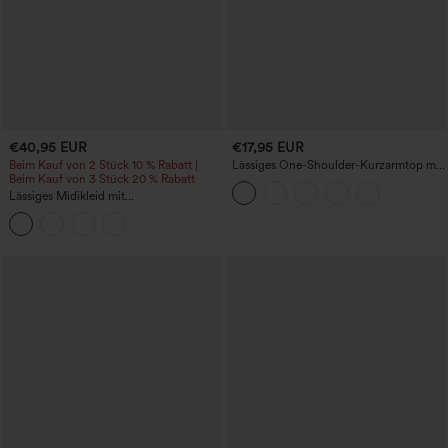
€40,95 EUR
€17,95 EUR
Beim Kauf von 2 Stück 10 % Rabatt |
Lässiges One-Shoulder-Kurzarmtop mit
Beim Kauf von 3 Stück 20 % Rabatt
Raffung
Lässiges Midikleid mit
Rundhalsausschnitt, integriertem BH,
ärmellos und Rüschensaum