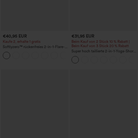
€40,95 EUR
€31,95 EUR
Kaufe 2, erhalte 1 gratis
Beim Kauf von 2 Stück 10 % Rabatt |
Beim Kauf von 3 Stück 20 % Rabatt
Softlyzero™ rückenfreies 2-in-1-Flare-
Trainingskleid – Wannabe – Easy Peezy
Super hoch taillierte 2-in-1-Yoga-Shorts
+29
mit Gesäßtasche und Seitentasche-
längere Länge