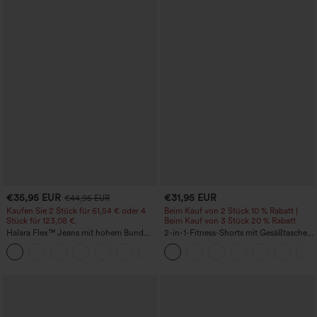
€35,95 EUR
€31,95 EUR
€44,95 EUR
Kaufen Sie 2 Stück für 61,54 € oder 4
Beim Kauf von 2 Stück 10 % Rabatt |
Stück für 123,08 €.
Beim Kauf von 3 Stück 20 % Rabatt
Halara Flex™ Jeans mit hohem Bund
2-in-1-Fitness-Shorts mit Gesäßtasche
und Taschen, gewaschener, lässiger
und seitlicher versteckter Tasche 6,3 cm
+5
Bootcut