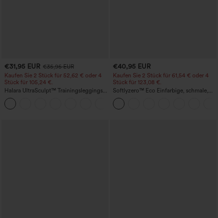
€31,95 EUR
€40,95 EUR
€35,95 EUR
Kaufen Sie 2 Stück für 52,62 € oder 4
Kaufen Sie 2 Stück für 61,54 € oder 4
Stück für 105,24 €.
Stück für 123,08 €.
Halara UltraSculpt™ Trainingsleggings
Softlyzero™ Eco Einfarbige, schmale,
mit hoher Taille – formend, Po-Lifting,
hoch taillierte Wanderhose mit
+15
Bauchkontrolle und mit Taschen
mehreren Taschen