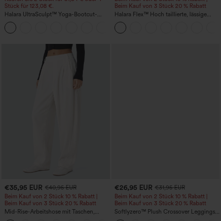
Stück für 123,08 €.
Beim Kauf von 3 Stück 20 % Rabatt
Halara UltraSculpt™ Yoga-Bootcut-
Halara Flex™ Hoch taillierte, lässige
Leggings mit hoher Taille,
Jeans mit Taschen, umgekrempeltem
+11
bauchformender Unterstützung und
Saum, weitem Bein und verwaschenem
Tasche
Finish
€35,95 EUR
€26,95 EUR
€40,95 EUR
€31,95 EUR
Beim Kauf von 2 Stück 10 % Rabatt |
Beim Kauf von 2 Stück 10 % Rabatt |
Beim Kauf von 3 Stück 20 % Rabatt
Beim Kauf von 3 Stück 20 % Rabatt
Mid-Rise-Arbeitshose mit Taschen,
Softlyzero™ Plush Crossover Leggings
Barrel-Leg und weiter Passform
mit Taschen-UPF50+