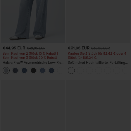
€44,95 EUR
€31,95 EUR
€49,95 EUR
€35,95 EUR
Beim Kauf von 2 Stück 10 % Rabatt |
Kaufen Sie 2 Stück für 52,62 € oder 4
Beim Kauf von 3 Stück 20 % Rabatt
Stück für 105,24 €.
Halara Flex™ Asymmetrische Low-Rise-
SoCinched Hoch taillierte, Po-Lifting
Jeans mit Reißverschlusstaschen,
7/8-Trainingsleggings mit
+5
Baggy-Stil, weitem Bein, gewaschen,
Bauchkontrolle und Seitentaschen
lässig