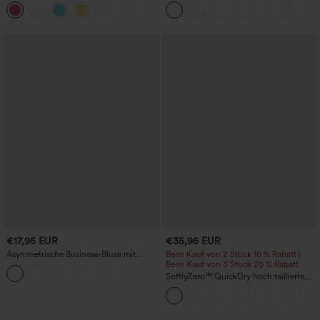
bauchformendem Effekt und Taschen -
InstantCool schnelltrocknendes Yoga-
+4
Easy Peezy Edition
Sporttop
€17,95 EUR
€35,95 EUR
Asymmetrische Business-Bluse mit
Beim Kauf von 2 Stück 10 % Rabatt |
Wasserfallkragen, kurzen Ärmeln,
Beim Kauf von 3 Stück 20 % Rabatt
Raffung und geschlitztem Saum
SoftlyZero™ QuickDry hoch taillierte,
bauchformende 2-in-1 Laufshorts (3'')
mit Taschen, reflektierenden Punkten
und überkreuztem Saum