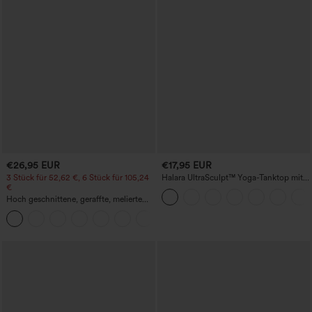
€26,95 EUR
€17,95 EUR
3 Stück für 52,62 €, 6 Stück für 105,24
Halara UltraSculpt™ Yoga-Tanktop mit
€
doppelten Trägern und gedrehtem
Rückendesign
Hoch geschnittene, geraffte, melierte
Yoga-Pedal-Pusher-Joggers mit
+4
Taschen