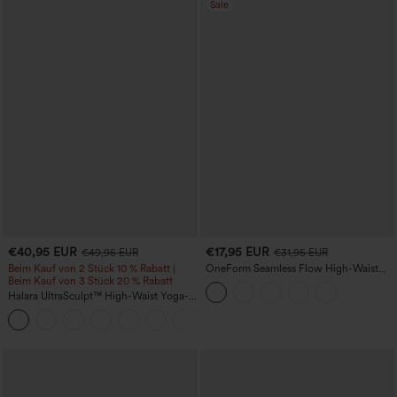
Sale
€40,95 EUR
€17,95 EUR
€49,95 EUR
€31,95 EUR
Beim Kauf von 2 Stück 10 % Rabatt |
OneForm Seamless Flow High-Waist
Beim Kauf von 3 Stück 20 % Rabatt
Yogaleggings – nahtlos, mit hoher
Taille, bauchformend und mit
Halara UltraSculpt™ High-Waist Yoga-
Hebeeffekt für den Po
Flare-Leggings mit gerafftem Po-Lift,
Bauchkontrolle, formender Passform
und Taschen