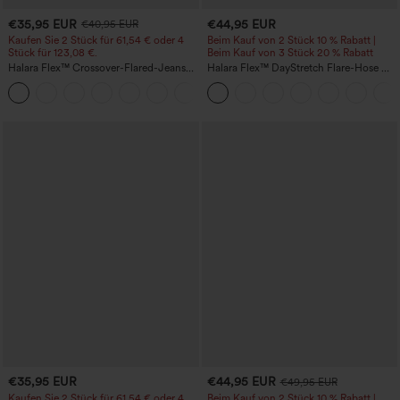
€35,95 EUR
€44,95 EUR
€40,95 EUR
Kaufen Sie 2 Stück für 61,54 € oder 4
Beim Kauf von 2 Stück 10 % Rabatt |
Stück für 123,08 €.
Beim Kauf von 3 Stück 20 % Rabatt
Halara Flex™ Crossover-Flared-Jeans
Halara Flex™ DayStretch Flare-Hose mit
aus elastischem Strick-Denim mit
hohem Bund und Taschen für die Arbeit
+1
hohem Bund und mehreren Taschen
€35,95 EUR
€44,95 EUR
€49,95 EUR
Kaufen Sie 2 Stück für 61,54 € oder 4
Beim Kauf von 2 Stück 10 % Rabatt |