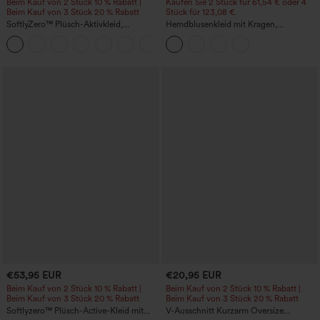
Beim Kauf von 2 Stück 10 % Rabatt |
Kaufen Sie 2 Stück für 61,54 € oder 4
Beim Kauf von 3 Stück 20 % Rabatt
Stück für 123,08 €.
SoftlyZero™ Plüsch-Aktivkleid,
Hemdblusenkleid mit Kragen,
rückenfrei - verlängerter Schnitt - Easy-
Kappenärmeln, Taillengürtel,
+10
Peezy-Edition
geschwungenem Schlitzsaum, Midi-
Länge und Taschen
€53,95 EUR
€20,95 EUR
Beim Kauf von 2 Stück 10 % Rabatt |
Beim Kauf von 2 Stück 10 % Rabatt |
Beim Kauf von 3 Stück 20 % Rabatt
Beim Kauf von 3 Stück 20 % Rabatt
Softlyzero™ Plüsch-Active-Kleid mit
V-Ausschnitt Kurzarm Oversize