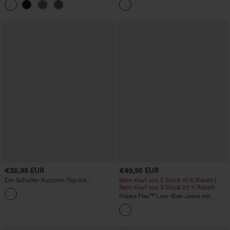
+3
€35,95 EUR
€49,95 EUR
Ein-Schulter-Kurzarm-Top mit
Beim Kauf von 2 Stück 10 % Rabatt |
geschwungenem Saum, High-Low-
Beim Kauf von 3 Stück 20 % Rabatt
Design, schnelltrocknend –
Halara Flex™ Low-Rise-Jeans mit
Yoga-/Sporttop mit integriertem BH
Reißverschlusstaschen, gewaschen,
baggy mit weitem Bein, lässig