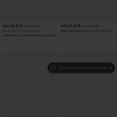
€40,95 EUR
€53,95 EUR
€44,95 EUR
€62,95 EUR
Mix & Match: 3 für 88,30 €
Mid-Rise-Sweatpants im Denim-Print
aus French Terry, lässig, mit Taschen
Latzhosen mit verstellbaren Knöpfen an
den Schulterträgern und mehrere
+11
Taschen
Hol dir ein $100-Gutscheinpaket