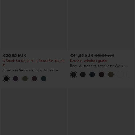
€26,95 EUR
€44,95 EUR
€49,95 EUR
3 Stück für 52,62 €, 6 Stück für 105,24
Kaufe 2, erhalte 1 gratis
€
Boot-Ausschnitt, ärmelloser Work-
OneForm Seamless Flow Mid-Rise
Jumpsuit mit seitlicher Bindung,
Yoga-Leggings - mittelhoher Bund,
kühlender Cool-Touch-Effekt, gestreift
bauchformend und mit Po-Lifting-
und mit Taschen – Easy Peezy Edition
Effekt