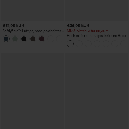
€31,95 EUR
€35,95 EUR
SoftlyZero™ Luftige, hoch geschnittene,
Mix & Match: 3 für 88,30 €
geraffte InstantCool-Yogashorts 3'' mit
Hoch taillierte, kurz geschnittene Hose
+11
Taschen
mit Reißverschlusstasche in Leinenoptik