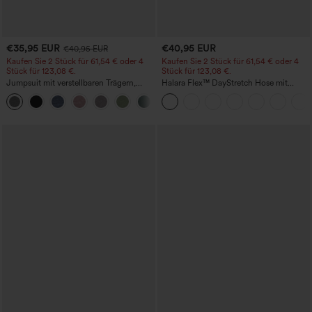
€35,95 EUR
€40,95 EUR
€40,95 EUR
Kaufen Sie 2 Stück für 61,54 € oder 4
Kaufen Sie 2 Stück für 61,54 € oder 4
Stück für 123,08 €.
Stück für 123,08 €.
Jumpsuit mit verstellbaren Trägern,
Halara Flex™ DayStretch Hose mit
gerafftem Detail, weitem Bein und
mittlerer Bundhöhe, seitlicher
+10
meliertem Stoff, lässig, mit Taschen -
Reißverschlusstasche und
Easy Peezy
Work‑Flare‑Schnitt