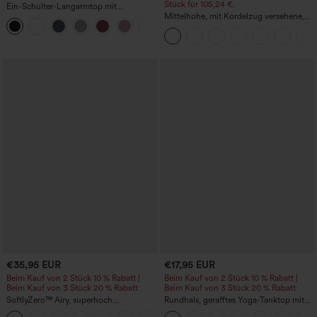
Stück für 105,24 €.
Ein-Schulter-Langarmtop mit
Daumenloch, geschwungener Saum
Mittelhohe, mit Kordelzug versehene,
+3
(High-Low), schnell trocknend – Yoga-
schnelltrocknende Golfhose mit schmal
Sporttop mit integriertem BH
zulaufendem Schnitt, abgerundetem
Saum und Taschen – UPF 40+
€35,95 EUR
€17,95 EUR
Beim Kauf von 2 Stück 10 % Rabatt |
Beim Kauf von 2 Stück 10 % Rabatt |
Beim Kauf von 3 Stück 20 % Rabatt
Beim Kauf von 3 Stück 20 % Rabatt
SoftlyZero™ Airy, superhoch
Rundhals, gerafftes Yoga-Tanktop mit
geschnittene 2-in-1 InstantCool Yoga-
Cool-Touch-Effekt – UPF50+