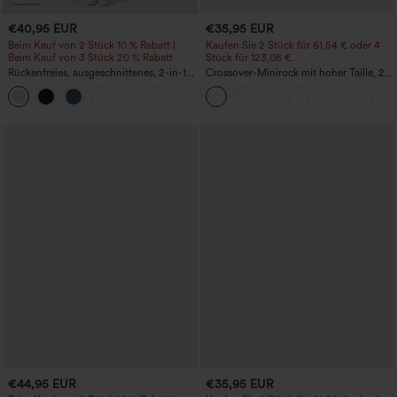
€40,95 EUR
€35,95 EUR
Beim Kauf von 2 Stück 10 % Rabatt |
Kaufen Sie 2 Stück für 61,54 € oder 4
Beim Kauf von 3 Stück 20 % Rabatt
Stück für 123,08 €.
Rückenfreies, ausgeschnittenes, 2-in-1-
Crossover-Minirock mit hoher Taille, 2-
Sportkleid mit Seitentaschen – Easy
in-1, Fransen-Saum und figurbetontem
+18
Peezy
Schnitt in Wildlederoptik für Partys
€44,95 EUR
€35,95 EUR