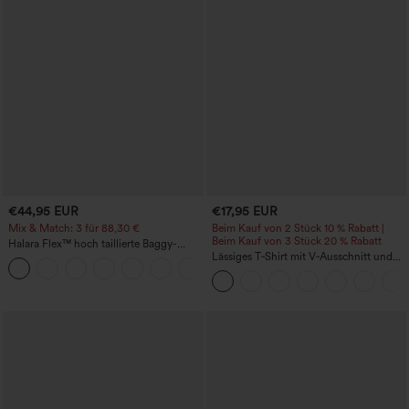
€44,95 EUR
€17,95 EUR
Mix & Match: 3 für 88,30 €
Beim Kauf von 2 Stück 10 % Rabatt |
Beim Kauf von 3 Stück 20 % Rabatt
Halara Flex™ hoch taillierte Baggy-
Jeans mit Taschen, weitem Bein,
Lässiges T‑Shirt mit V‑Ausschnitt und
+2
stonewashed, lässig
kurzen Ärmeln