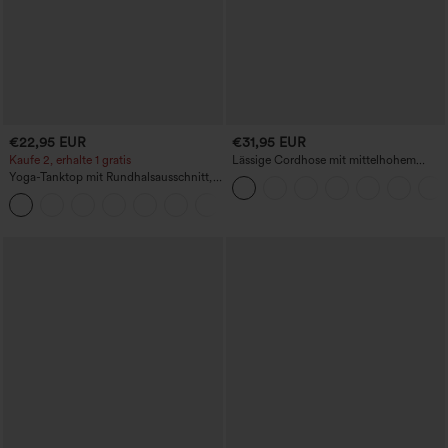
€22,95 EUR
€31,95 EUR
Kaufe 2, erhalte 1 gratis
Lässige Cordhose mit mittelhohem
Bund, Reißverschluss und Seitentaschen
Yoga-Tanktop mit Rundhalsausschnitt,
Racerback und Raffung
+2