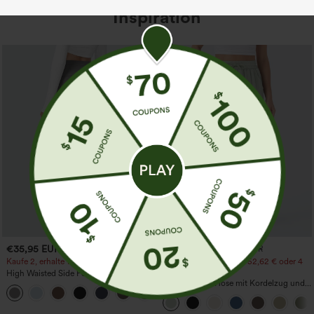
Inspiration
€35,95 EUR
€31,95 EUR
€35,95 EUR
Kaufe 2, erhalte 1 gratis
Kaufen Sie 2 Stück für 52,62 € oder 4
Stück für 105,24 €.
High Waisted Side Pocket Straight Leg
Work Pants
Hochtaillierte Hose mit Kordelzug und
+23
Taschen, weitem Bein, lässig und locker
in Leinenoptik