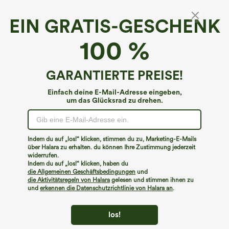
EIN GRATIS-GESCHENK
100 %
GARANTIERTE PREISE!
Einfach deine E-Mail-Adresse eingeben,
um das Glücksrad zu drehen.
Hoppla!
Wir können die von Ihnen gesuchte Seite nicht
Indem du auf „los!“ klicken, stimmen du zu, Marketing-E-Mails
finden.
über Halara zu erhalten. du können Ihre Zustimmung jederzeit
widerrufen.
Indem du auf „los!“ klicken, haben du
Mehr einkaufen
die Allgemeinen Geschäftsbedingungen
und
die Aktivitätsregeln von Halara
gelesen und stimmen ihnen zu
und
erkennen die Datenschutzrichtlinie von Halara an
.
los!