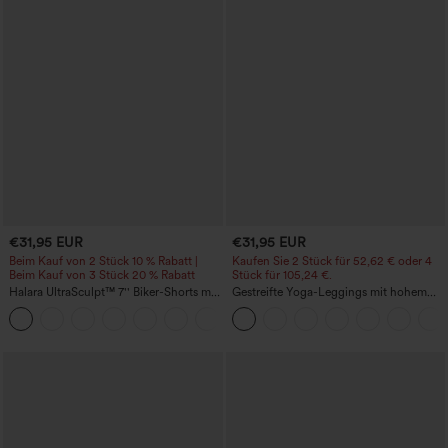
€31,95 EUR
€31,95 EUR
Beim Kauf von 2 Stück 10 % Rabatt |
Kaufen Sie 2 Stück für 52,62 € oder 4
Beim Kauf von 3 Stück 20 % Rabatt
Stück für 105,24 €.
Halara UltraSculpt™ 7'' Biker-Shorts mit
Gestreifte Yoga-Leggings mit hohem
hohem Bund, Bauchkontrolle und
Bund, Kordelzug und Taschen.
+10
Seitentasche, formgebend fürs Training