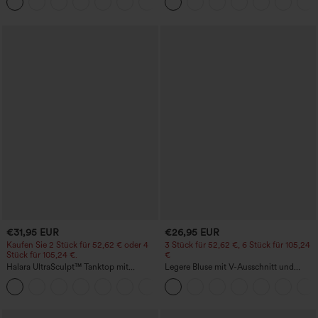
+23
Shorts 7" mit Taschen
€31,95 EUR
€26,95 EUR
Kaufen Sie 2 Stück für 52,62 € oder 4
3 Stück für 52,62 €, 6 Stück für 105,24
Stück für 105,24 €.
€
Halara UltraSculpt™ Tanktop mit
Legere Bluse mit V-Ausschnitt und
Rundhalsausschnitt und
kurzen Puffärmeln
+11
geschwungenem Saum