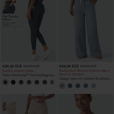
€35,95 EUR
€44,95 EUR
€40,95 EUR
€49,95 EUR
Kaufe 2, erhalte 1 gratis
Kaufen Sie 2 Stück für 61,54 € oder 4
Stück für 123,08 €.
Halara UltraSculpt™ Trainingsleggings
mit hohem Bund – raffende Push-up-
Lässige Jeans mit mittlerer Bundhöhe,
+11
Po-Form, Bauchkontrolle, Taschen und
Kordelzug und Taschen
formende Passform