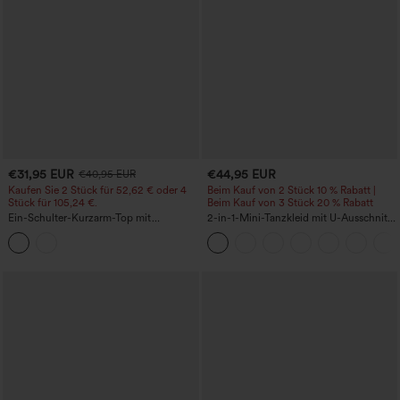
€31,95 EUR
€44,95 EUR
€40,95 EUR
Kaufen Sie 2 Stück für 52,62 € oder 4
Beim Kauf von 2 Stück 10 % Rabatt |
Stück für 105,24 €.
Beim Kauf von 3 Stück 20 % Rabatt
Ein-Schulter-Kurzarm-Top mit
2-in-1-Mini-Tanzkleid mit U-Ausschnitt,
abgerundetem High-Low-Saum,
rückenfrei, verdrehter Ausschnitt,
integriertem BH, gepunktet, lässig
Seitentasche-Easy Peezy