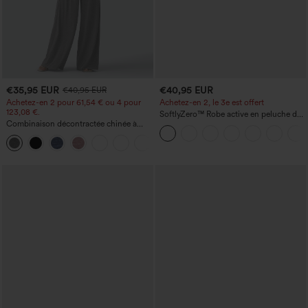
€35,95 EUR
€40,95 EUR
€40,95 EUR
Achetez-en 2 pour 61,54 € ou 4 pour
Achetez-en 2, le 3e est offert
123,08 €.
SoftlyZero™ Robe active en peluche dos
Combinaison décontractée chinée à
nu — Édition Hyper Facile
bretelles réglables, fronces et jambes
+10
larges, avec poches — facile comme
tout