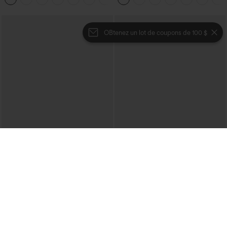
OBtenez un lot de coupons de 100 $
€35,95 EUR
€44,95 EUR
€44,95 EUR
Achetez-en 2 pour 61,54 € ou 4 pour
Mix & Match : 3 pour 88,30 € EUR
123,08 €.
Halara Flex™ jean délavé décontracté
Halara Flex™ Jeans bootcut
taille haute à poches, coupe baggy à
décontractés taille haute, effet délavé,
jambe large
+5
avec poches