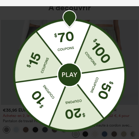
À découvrir
€35,95 EUR
€31,95 EUR
€35,95 EUR
Achetez-en 2, le 3e est offert
Achetez-en 2 pour 52,62 €, 4 pour
105,24 €
Pantalon de travail Halara Flex™
DayStretch à taille haute, avec poches et
Pantalon taille haute à cordon avec
+23
coupe droite
poches, jambe large et coupe ample,
style décontracté, effet lin