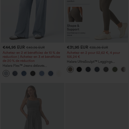
€44,95 EUR
€31,95 EUR
€49,95 EUR
€35,95 EUR
Achetez-en 2 et bénéficiez de 10 % de
Achetez-en 2 pour 52,62 €, 4 pour
réduction | Achetez-en 3 et bénéficiez
105,24 €
de 20 % de réduction
Halara UltraSculpt™ Leggings
Halara Flex™ Jeans délavés
d'entraînement sculptants taille haute,
décontractés, coupe baggy à jambe
effet ventre plat, avec poche
+5
large, taille basse asymétrique, poches
zippées