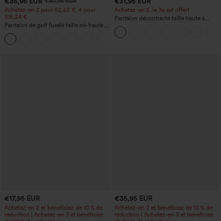
€35,95 EUR
€31,95 EUR
€40,95 EUR
Achetez-en 2 pour 52,62 €, 4 pour
Achetez-en 2, le 3e est offert
105,24 €
Pantalon décontracté taille haute à
Pantalon de golf fuselé taille mi-haute à
cordon, coupe large en mélange de lin,
cordon, ourlet incurvé, séchage rapide,
avec poches
+2
avec poches — UPF40+
€17,95 EUR
€35,95 EUR
Achetez-en 2 et bénéficiez de 10 % de
Achetez-en 2 et bénéficiez de 10 % de
réduction | Achetez-en 3 et bénéficiez
réduction | Achetez-en 3 et bénéficiez