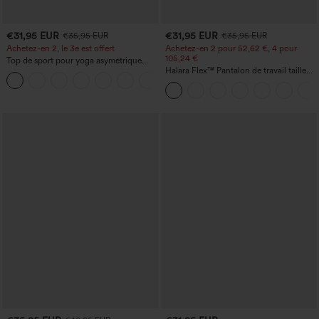
€31,95 EUR
€31,95 EUR
€35,95 EUR
€35,95 EUR
Achetez-en 2, le 3e est offert
Achetez-en 2 pour 52,62 €, 4 pour
105,24 €
Top de sport pour yoga asymétrique
(une épaule) à manches longues avec
Halara Flex™ Pantalon de travail taille
+3
ouverture pour le pouce, ourlet arrondi
haute sculptant la silhouette, gainant la
haut-bas, séchage rapide, soutien-gorge
taille, avec poches, jambe large en
intégré.
micro-gaufre