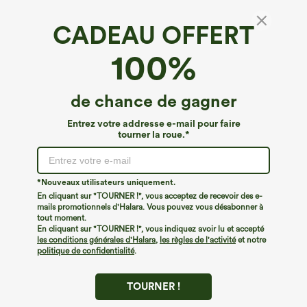
CADEAU OFFERT
100%
de chance de gagner
Entrez votre addresse e-mail pour faire
tourner la roue.*
Oops!
Nous ne semblons pas pouvoir trouver la page que
*Nouveaux utilisateurs uniquement.
vous recherchez.
En cliquant sur "TOURNER !", vous acceptez de recevoir des e-
mails promotionnels d'Halara. Vous pouvez vous désabonner à
tout moment.
Acheter plus
En cliquant sur "TOURNER !", vous indiquez avoir lu et accepté
les conditions générales d'Halara
,
les règles de l'activité
et notre
politique de confidentialité
.
TOURNER !