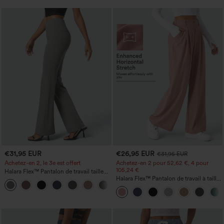
€31,95 EUR
€26,95 EUR
€31,95 EUR
Achetez-en 2, le 3e est offert
Achetez-en 2 pour 52,62 €, 4 pour
105,24 €
Halara Flex™ Pantalon de travail taille
haute avec poche latérale arrière et
Halara Flex™ Pantalon de travail à taille
+13
légère coupe évasée
haute, jambe large, avec poches, en
maille gaufrée