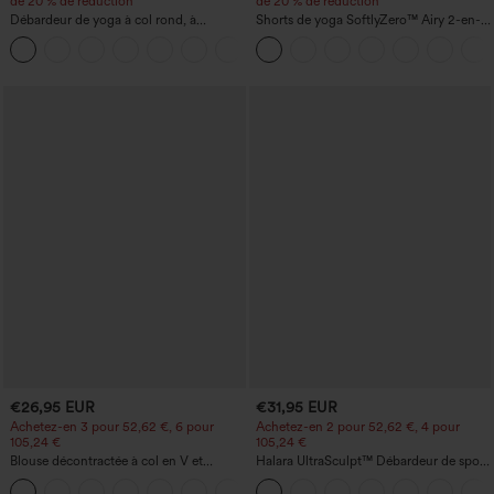
de 20 % de réduction
de 20 % de réduction
Débardeur de yoga à col rond, à
Shorts de yoga SoftlyZero™ Airy 2-en-1
fronces, effet rafraîchissant - UPF50+
InstantCool, super taille haute, 7" avec
+16
poches
€26,95 EUR
€31,95 EUR
Achetez-en 3 pour 52,62 €, 6 pour
Achetez-en 2 pour 52,62 €, 4 pour
105,24 €
105,24 €
Blouse décontractée à col en V et
Halara UltraSculpt™ Débardeur de sport
manches courtes bouffantes
à col rond et ourlet arrondi