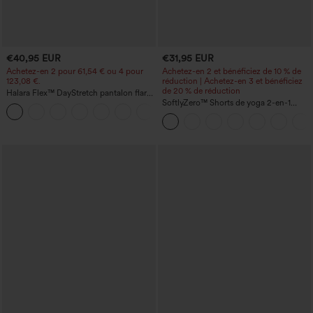
€40,95 EUR
€31,95 EUR
Achetez-en 2 pour 61,54 € ou 4 pour
Achetez-en 2 et bénéficiez de 10 % de
123,08 €.
réduction | Achetez-en 3 et bénéficiez
de 20 % de réduction
Halara Flex™ DayStretch pantalon flare
de travail, taille mi-haute, poche latérale
SoftlyZero™ Shorts de yoga 2-en-1
+12
zippée
InstantCool, super taille haute, aérés, 5''
avec poches — longueur allongée