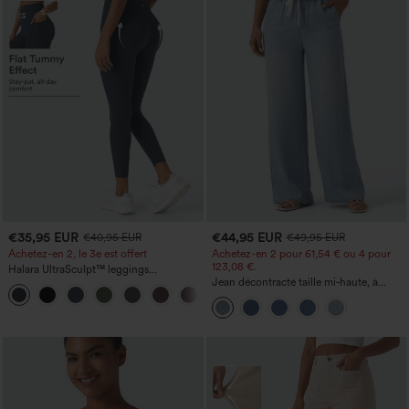
€35,95 EUR
€44,95 EUR
€40,95 EUR
€49,95 EUR
Achetez-en 2, le 3e est offert
Achetez-en 2 pour 61,54 € ou 4 pour
123,08 €.
Halara UltraSculpt™ leggings
d'entraînement taille haute — fronces
Jean décontracté taille mi‑haute, à
+11
liftantes pour le fessier, maintien gainant
cordon de serrage, avec poches
du ventre et poche