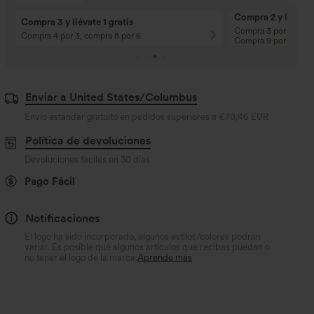
Compra 2 y llévate 
Compra 3 y llévate 1 gratis
Compra 3 por 2, Com
Compra 4 por 3, compra 8 por 6
Compra 9 por 6
Enviar a United States/Columbus
Envío estándar gratuito en pedidos superiores a
€70,46 EUR
Política de devoluciones
Devoluciones fáciles en 30 días
Pago Fácil
Notificaciones
El logo ha sido incorporado, algunos estilos/colores podrán
variar. Es posible que algunos artículos que recibas puedan o
no tener el logo de la marca.
Aprende más