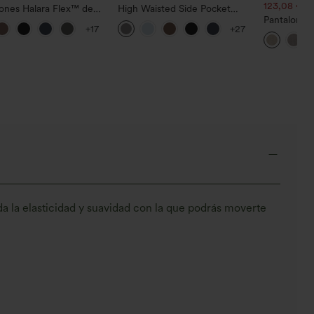
123,08 €.
ones Halara Flex™ de
High Waisted Side Pocket
 de tiro alto
Straight Leg Work Pants
Pantalones 
+17
+27
amente acampanados
y pierna re
lsillos
lino y bolsil
a la elasticidad y suavidad con la que podrás moverte