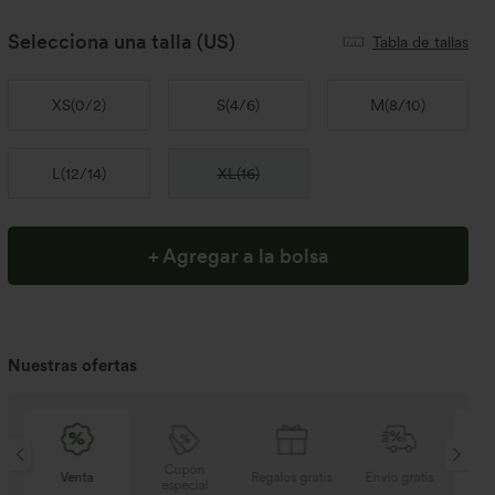
Selecciona una talla
(US)
Tabla de tallas
XS
(
0/2
)
S
(
4/6
)
M
(
8/10
)
L
(
12/14
)
XL
(
16
)
+ Agregar a la bolsa
Nuestras ofertas
Cupón
s
Venta
Regalos gratis
Envío gratis
especial