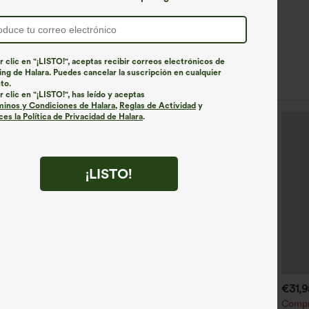
r clic en "¡LISTO!", aceptas recibir correos electrónicos de
ng de Halara. Puedes cancelar la suscripción en cualquier
to.
r clic en "¡LISTO!", has leído y aceptas
minos y Condiciones de Halara
,
Reglas de Actividad
y
es la Política de Privacidad de Halara
.
¡LISTO!
€35,95 EUR
€31,95 EUR
€31,
€40,95 EUR
€35,95 EUR
ompra 2 por 61,54 € o 4 por
Compra 2 por 52,62 € o 4
Compra