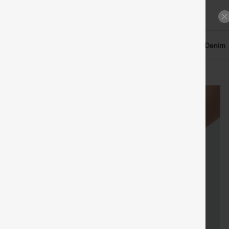
n llegados
Pantalones
Tops
Vestidos
Shorts
Denim