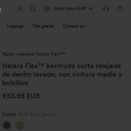
United States
(
EUR
)
Leggings
Talla grande
Comprar por actividad
Compra po
Tejido vaquero Halara Flex™*
Halara Flex™ bermuda corta relajada
de denim lavado, con cintura media y
bolsillos
€53,95 EUR
Color
Soft Blue Denim