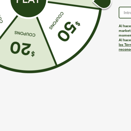
Al hace
marketi
Más para amar
Estilos similares
momen
Al hace
los Tér
reconoc
€44,95 EUR
€44,95 EUR
€49,95 EUR
€49,95 EUR
Compra 2 por 61,54 € o 4 por
Compra 2 y obtén un 10% de
C