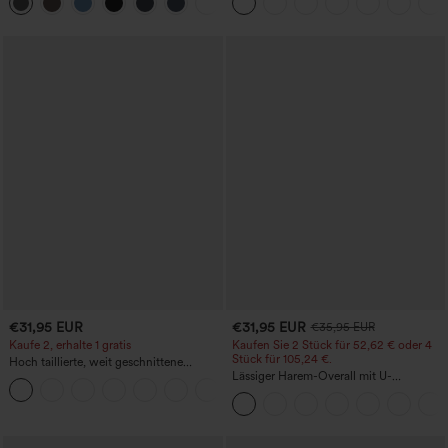
+15
Bauchkontrolle und mit Taschen
€31,95 EUR
€31,95 EUR
€35,95 EUR
Kaufe 2, erhalte 1 gratis
Kaufen Sie 2 Stück für 52,62 € oder 4
Stück für 105,24 €.
Hoch taillierte, weit geschnittene
Freizeithose aus Leinenmischung mit
Lässiger Harem-Overall mit U-
+5
Kordelzug und Taschen
Ausschnitt und Taschen - Easy Peezy
Edition