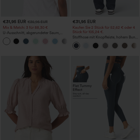
€31,95 EUR
€31,95 EUR
€35,95 EUR
Mix & Match: 3 für 88,30 €
Kaufen Sie 2 Stück für 52,62 € oder 4
Stück für 105,24 €.
U-Ausschnitt, abgerundeter Saum,
InstantCool Yoga-Trägertop – UPF50+
Stoffhose mit Knopfleiste, hohem Bund,
mehreren Taschen und geradem Bein