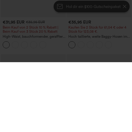
Hol dir ein $100-Gutscheinpaket
€31,95 EUR
€35,95 EUR
€35,95 EUR
Beim Kauf von 2 Stück 10 % Rabatt |
Kaufen Sie 2 Stück für 61,54 € oder 4
Beim Kauf von 3 Stück 20 % Rabatt
Stück für 123,08 €.
High-Waist, bauchformender, geraffter
Hoch taillierte, weite Baggy-Hosen im
Midirock mit geschwungenem Saum, 2-
Casual-Stil mit Taschen
in-1 Fleece/PU, lässig