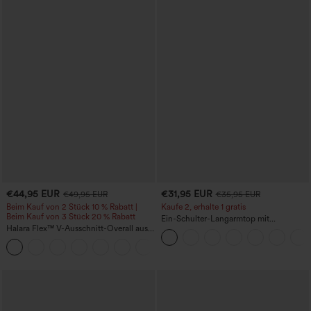
€44,95 EUR
€31,95 EUR
€49,95 EUR
€35,95 EUR
Beim Kauf von 2 Stück 10 % Rabatt |
Kaufe 2, erhalte 1 gratis
Beim Kauf von 3 Stück 20 % Rabatt
Ein-Schulter-Langarmtop mit
Halara Flex™ V-Ausschnitt-Overall aus
Daumenloch, geschwungener Saum
gewaschenem Denim mit Taschen –
(High-Low), schnell trocknend – Yoga-
+1
lässig
Sporttop mit integriertem BH