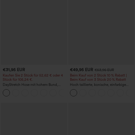
€31,95 EUR
€49,95 EUR
€53,95 EUR
Kaufen Sie 2 Stück für 52,62 € oder 4
Beim Kauf von 2 Stück 10 % Rabatt |
Stück für 105,24 €.
Beim Kauf von 3 Stück 20 % Rabatt
DayStretch Hose mit hohem Bund,
Hoch taillierte, konische, einfarbige
Barrel-Leg und Taschen
Anzughose mit Seitentaschen
+5