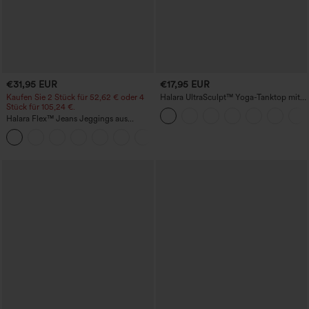
€31,95 EUR
€17,95 EUR
Kaufen Sie 2 Stück für 52,62 € oder 4
Halara UltraSculpt™ Yoga-Tanktop mit
Stück für 105,24 €.
doppelten Trägern und gedrehtem
Rückendesign
Halara Flex™ Jeans Jeggings aus
elastischem Strick-Denim mit hohem
Bund und Gesäßtaschen