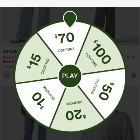
€44,95 EUR
€35,95 EUR
€49,95 EUR
€40,95 EUR
Beim Kauf von 2 Stück 10 % Rabatt |
Kaufen Sie 2 Stück für 61,54 € oder 4
Beim Kauf von 3 Stück 20 % Rabatt
Stück für 123,08 €.
Halara Flex™ Asymmetrische Low-Rise-
Jumpsuit mit verstellbaren Trägern,
Jeans mit Reißverschlusstaschen,
gerafftem Detail, weitem Bein und
+5
Baggy-Stil, weitem Bein, gewaschen,
meliertem Stoff, lässig, mit Taschen -
lässig
Easy Peezy