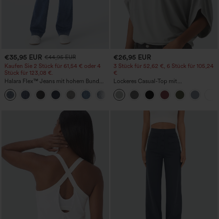
€35,95 EUR
€26,95 EUR
€44,95 EUR
Kaufen Sie 2 Stück für 61,54 € oder 4
3 Stück für 52,62 €, 6 Stück für 105,24
Stück für 123,08 €.
€
Halara Flex™ Jeans mit hohem Bund
Lockeres Casual-Top mit
und Taschen, gewaschener, lässiger
Rundhalsausschnitt und
+5
Bootcut
Fledermausärmeln