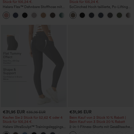
Stück für 105,24 €.
Stück für 105,24 €.
Halara Flex™ Dehnbare Stoffhose mit
SoCinched Hoch taillierte, Po-Lifting
hohem Bund, Waffelmuster,
7/8-Trainingsleggings mit
+21
Seitentaschen und weitem Bein
Bauchkontrolle und Seitentaschen
€31,95 EUR
€31,95 EUR
€35,95 EUR
Kaufen Sie 2 Stück für 52,62 € oder 4
Beim Kauf von 2 Stück 10 % Rabatt |
Stück für 105,24 €.
Beim Kauf von 3 Stück 20 % Rabatt
Halara UltraSculpt™ Trainingsleggings
2-in-1-Fitness-Shorts mit Gesäßtasche
mit hoher Taille – formend, Po-Lifting,
und seitlicher versteckter Tasche 6,3 cm