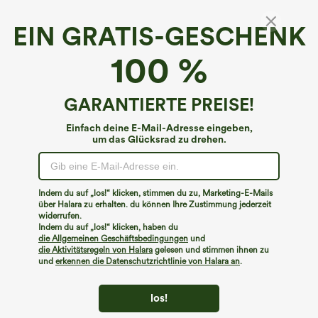
EIN GRATIS-GESCHENK
100 %
GARANTIERTE PREISE!
Einfach deine E-Mail-Adresse eingeben,
um das Glücksrad zu drehen.
€31,95 EUR
€40,95 EUR
€35,95 EUR
Kaufen Sie 2 Stück für 52,62 € oder 4
Kaufen Sie 2 Stück für 61,54 € oder 4
Stück für 105,24 €.
Stück für 123,08 €.
Hochtaillierte Hose mit Kordelzug und
Halara Flex™ DayStretch Hose mit
Indem du auf „los!“ klicken, stimmen du zu, Marketing-E-Mails
Taschen, weitem Bein, lässig und locker
mittlerer Bundhöhe, seitlicher
über Halara zu erhalten. du können Ihre Zustimmung jederzeit
+15
in Leinenoptik
Reißverschlusstasche und
Work‑Flare‑Schnitt
widerrufen.
Indem du auf „los!“ klicken, haben du
die Allgemeinen Geschäftsbedingungen
und
die Aktivitätsregeln von Halara
gelesen und stimmen ihnen zu
und
erkennen die Datenschutzrichtlinie von Halara an
.
los!