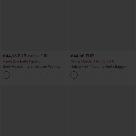
€44,95 EUR
€44,95 EUR
€49,95 EUR
Kaufe 2, erhalte 1 gratis
Mix & Match: 3 für 88,30 €
Boot-Ausschnitt, ärmelloser Work-
Halara Flex™ hoch taillierte Baggy-
Jumpsuit mit seitlicher Bindung,
Jeans mit Taschen, weitem Bein,
+8
kühlender Cool-Touch-Effekt, gestreift
stonewashed, lässig
und mit Taschen – Easy Peezy Edition