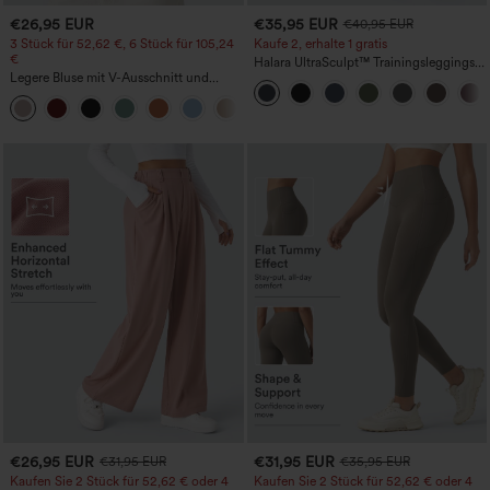
€26,95 EUR
€35,95 EUR
€40,95 EUR
3 Stück für 52,62 €, 6 Stück für 105,24
Kaufe 2, erhalte 1 gratis
€
Halara UltraSculpt™ Trainingsleggings
Legere Bluse mit V-Ausschnitt und
mit hohem Bund – raffende Push-up-
kurzen Puffärmeln
Po-Form, Bauchkontrolle, Taschen und
formende Passform
€26,95 EUR
€31,95 EUR
€31,95 EUR
€35,95 EUR
Kaufen Sie 2 Stück für 52,62 € oder 4
Kaufen Sie 2 Stück für 52,62 € oder 4