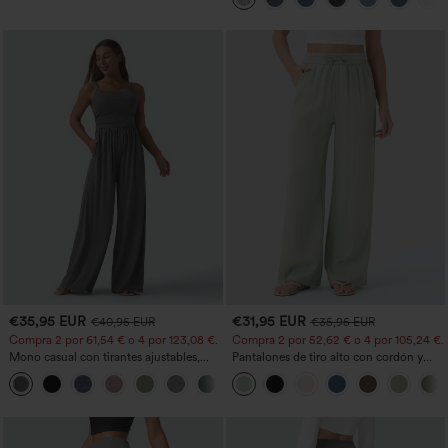
ancha
€35,95 EUR
€31,95 EUR
€40,95 EUR
€35,95 EUR
Compra 2 por 61,54 € o 4 por 123,08 €.
Compra 2 por 52,62 € o 4 por 105,24 €.
Mono casual con tirantes ajustables,
Pantalones de tiro alto con cordón y
fruncidos, pierna ancha, tejido jaspeado
bolsillos, pernera ancha, holgados y de
+10
y bolsillos - Easy Peezy
estilo casual con tacto de lino.