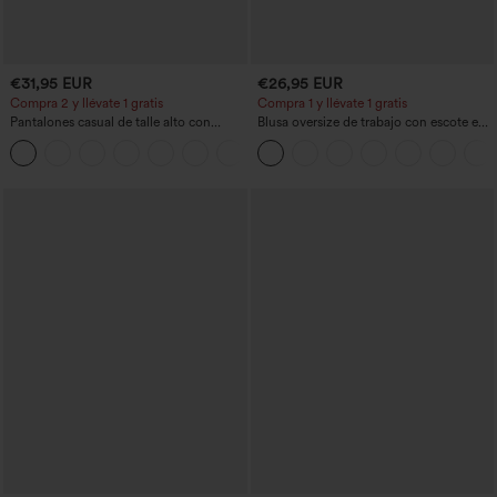
€31,95 EUR
€26,95 EUR
Compra 2 y llévate 1 gratis
Compra 1 y llévate 1 gratis
Pantalones casual de talle alto con
Blusa oversize de trabajo con escote en
cordón, pernera ancha, en mezcla de
V y manga corta, resistente a las arrugas
+5
lino y con bolsillos