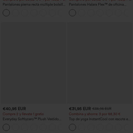
Pantalones pierna recta múltiple bolsillo
Pantalones Halara Flex™ de oficina
botón tiro alto
anchos plisados de tiro alto con bolsillos
+23
en tela tipo gofre
€40,95 EUR
€31,95 EUR
€35,95 EUR
Compra 2 y llévate 1 gratis
Combina y ahorra: 3 por 88,30 €
Everyday Softlyzero™ Plush Vestido
Top de yoga InstantCool con escote en
deportivo sin espalda 2 en 1
U y bajo curvado - UPF50+
+29
acampanado -Wannabe -Easy Peezy