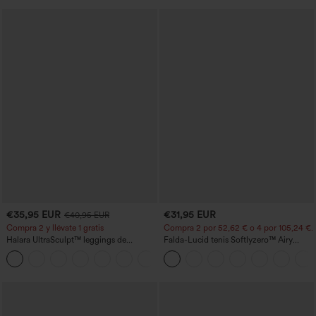
€35,95 EUR
€31,95 EUR
€40,95 EUR
Compra 2 y llévate 1 gratis
Compra 2 por 52,62 € o 4 por 105,24 €.
Halara UltraSculpt™ leggings de
Falda-Lucid tenis Softlyzero™ Airy
entrenamiento moldeadores de talle alto
cruzado tacto fresco bolsillo lateral 2 en
+12
con fruncido trasero que realza los
1 -UPF50+
glúteos, control de abdomen y bolsillos