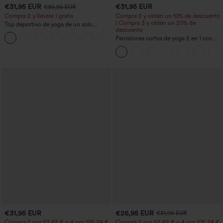
€31,95 EUR
€31,95 EUR
€35,95 EUR
Compra 2 y llévate 1 gratis
Compra 2 y obtén un 10% de descuento
| Compra 3 y obtén un 20% de
Top deportivo de yoga de un solo
descuento
hombro, manga larga con agujero para
+3
el pulgar, dobladillo curvo estilo high-
Pantalones cortos de yoga 2 en 1 con
low (frente más corto, espalda más
bolsillo trasero de talle muy alto y
larga), de secado rápido, con sujetador
bolsillo lateral oculto de 5&#39;&#39;
incorporado
de longitud más larga
€31,95 EUR
€26,95 EUR
€31,95 EUR
Compra 2 por 52,62 € o 4 por 105,24 €.
Compra 2 por 52,62 € o 4 por 105,24 €.