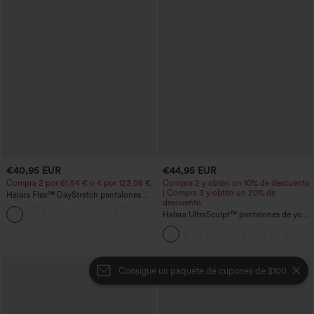
€40,95 EUR
€44,95 EUR
Compra 2 por 61,54 € o 4 por 123,08 €.
Compra 2 y obtén un 10% de descuento
| Compra 3 y obtén un 20% de
Halara Flex™ DayStretch pantalones
descuento
acampanados de trabajo de tiro medio
+12
con bolsillo lateral con cremallera
Halara UltraSculpt™ pantalones de yoga
holgados de talle alto con control
abdominal, rayas color block y bolsillos
Consigue un paquete de cupones de $100