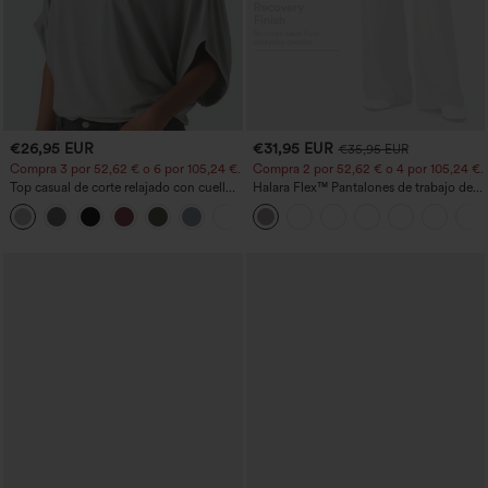
€26,95 EUR
€31,95 EUR
€35,95 EUR
Compra 3 por 52,62 € o 6 por 105,24 €.
Compra 2 por 52,62 € o 4 por 105,24 €.
Top casual de corte relajado con cuello
Halara Flex™ Pantalones de trabajo de
redondo y mangas murciélago.
talle alto, moldeadores del cuerpo, que
+1
estilizan la cintura, con bolsillos, de
pierna ancha en micro‑waffle