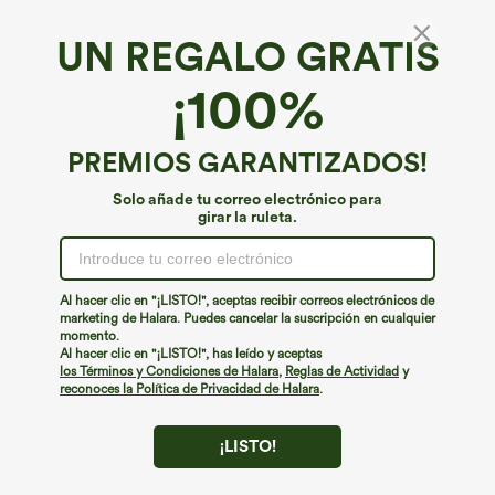
UN REGALO GRATIS
¡100%
PREMIOS GARANTIZADOS!
Solo añade tu correo electrónico para
girar la ruleta.
¡Ups!
No podemos encontrar la página que estás buscando.
Al hacer clic en "¡LISTO!", aceptas recibir correos electrónicos de
marketing de Halara. Puedes cancelar la suscripción en cualquier
momento.
Seguir comprando
Al hacer clic en "¡LISTO!", has leído y aceptas
los Términos y Condiciones de Halara
,
Reglas de Actividad
y
reconoces la Política de Privacidad de Halara
.
¡LISTO!