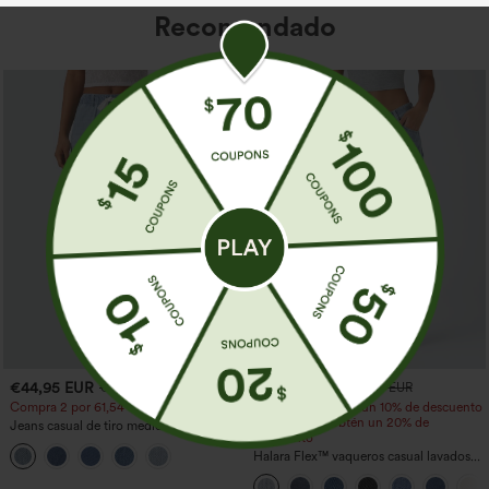
Recomendado
€44,95 EUR
€44,95 EUR
€49,95 EUR
€49,95 EUR
Compra 2 por 61,54 € o 4 por 123,08 €.
Compra 2 y obtén un 10% de descuento
| Compra 3 y obtén un 20% de
Jeans casual de tiro medio con cordón y
descuento
bolsillos
Halara Flex™ vaqueros casual lavados
asimétricos de tiro bajo con bolsillos
con cremallera, corte baggy y pierna