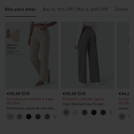
Más para amar
Buy 2, 10% Off | Buy 3, 20% Off
Estilos s
€35,95 EUR
€35,95 EUR
€44,95
Compra 2 por 61,54 € o 4 por
Compra 2 y llévate 1 gratis
Compra 2 
123,08 €.
123,08 €.
High Waisted Side Pocket
Pantalones casual de talle alto y
Straight Leg Work Pants
Jeans cas
pierna recta con tacto de lino y
cordón y 
+5
bolsillos