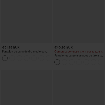
€31,95 EUR
€40,95 EUR
Pantalón de pana de tiro medio con
Compra 2 por 61,54 € o 4 por 123,08 €.
cremallera
Pantalones cargo ajustados de tiro alto
+7
con múltiples bolsillos y cremallera con
botones