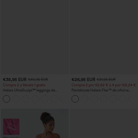
€35,95 EUR
€26,95 EUR
€40,95 EUR
€31,95 EUR
Compra 2 y llévate 1 gratis
Compra 2 por 52,62 € o 4 por 105,24 €.
Halara UltraSculpt™ leggings de
Pantalones Halara Flex™ de oficina
entrenamiento moldeadores de talle alto
anchos plisados de tiro alto con bolsillos
+11
con fruncido trasero que realza los
en tela tipo gofre
glúteos, control de abdomen y bolsillos