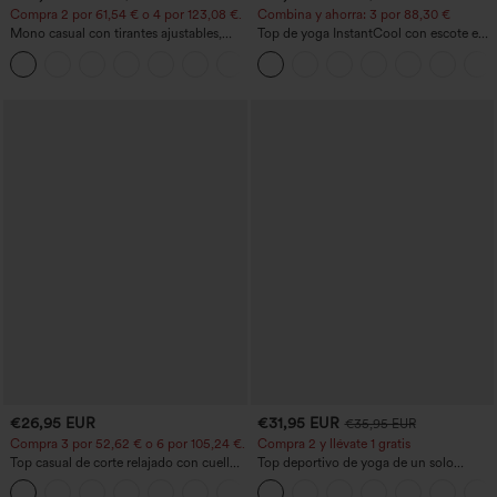
Compra 2 por 61,54 € o 4 por 123,08 €.
Combina y ahorra: 3 por 88,30 €
Mono casual con tirantes ajustables,
Top de yoga InstantCool con escote en
fruncidos, pierna ancha, tejido jaspeado
U y bajo curvado - UPF50+
+10
y bolsillos - Easy Peezy
€26,95 EUR
€31,95 EUR
€35,95 EUR
Compra 3 por 52,62 € o 6 por 105,24 €.
Compra 2 y llévate 1 gratis
Top casual de corte relajado con cuello
Top deportivo de yoga de un solo
redondo y mangas murciélago.
hombro, manga larga con agujero para
+1
el pulgar, dobladillo curvo estilo high-