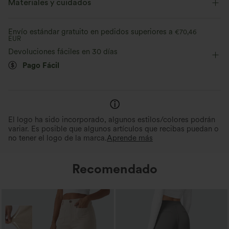
Materiales y cuidados
Elástico en cuatro direcciones
Suave
Cuello en V
Fácil de poner
Casual
Extra largo
Cómodo como unos leggings
Ligero
Envío estándar gratuito en pedidos superiores a
Estiramiento perfecto
€70,46
EUR
Cónicos
Sin mangas
Elasticidad alta
Suavidad Duradera
Hasta 2x de elasticidad lateral y 1,5x de
Devoluciones fáciles en 30 días
elasticidad vertical, ofreciendo un ajuste
Halara Flex™ Denim se abland
Elástico en 4 direcciones
flexible y sin restricciones que se mueve
lavado, a diferencia de los vaq
Pago Fácil
contigo.
tradicionales.
El logo ha sido incorporado, algunos estilos/colores podrán
variar. Es posible que algunos artículos que recibas puedan o
no tener el logo de la marca.
Aprende más
Recomendado