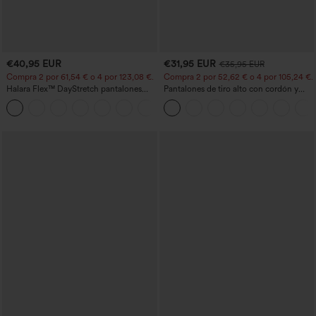
€40,95 EUR
€31,95 EUR
€35,95 EUR
Compra 2 por 61,54 € o 4 por 123,08 €.
Compra 2 por 52,62 € o 4 por 105,24 €.
Halara Flex™ DayStretch pantalones
Pantalones de tiro alto con cordón y
acampanados de trabajo de tiro medio
bolsillos, pernera ancha, holgados y de
+12
con bolsillo lateral con cremallera
estilo casual con tacto de lino.