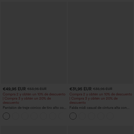
€49,95 EUR
€31,95 EUR
€53,95 EUR
€35,95 EUR
Compra 2 y obtén un 10% de descuento
Compra 2 y obtén un 10% de descuento
| Compra 3 y obtén un 20% de
| Compra 3 y obtén un 20% de
descuento
descuento
Pantalón de traje cónico de tiro alto con
Falda midi casual de cintura alta con
bolsillos
control abdominal, fruncida, bajo curvo,
+8
2 en 1 en forro polar y PU