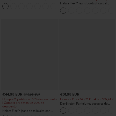
mangas murciélago
Halara Flex™ jeans bootcut casual
+1
lavados, de talle alto y con bolsillos
€44,95 EUR
€31,95 EUR
€49,95 EUR
Compra 2 y obtén un 10% de descuento
Compra 2 por 52,62 € o 4 por 105,24 €.
| Compra 3 y obtén un 20% de
DayStretch Pantalones casuales de
descuento
cintura alta con pernera tipo barril y
Halara Flex™ jeans de talle alto con
bolsillos
bolsillos, dobladillo enrollado, pierna