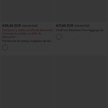
€35,95 EUR
€17,95 EUR
€40,95 EUR
€31,95 EUR
Compra 2 y obtén un 10% de descuento
OneForm Seamless Flow leggings de
| Compra 3 y obtén un 20% de
yoga de talle alto con control abdominal
descuento
y realce de glúteos
Pantalones de trabajo holgados de talle
medio con bolsillos y pernera estilo
+3
barril