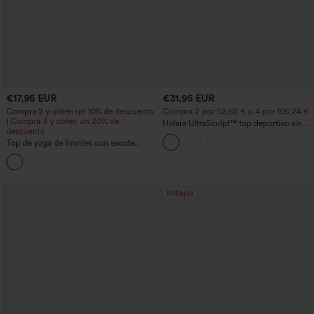
€17,95 EUR
€31,95 EUR
Compra 2 y obtén un 10% de descuento
Compra 2 por 52,62 € o 4 por 105,24 €.
| Compra 3 y obtén un 20% de
Halara UltraSculpt™ top deportivo sin
descuento
mangas con escote redondo y bajo
Top de yoga de tirantes con escote
curvo
redondo, fruncido y tacto fresco -
+16
UPF50+
Rebajas