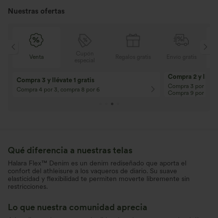
Nuestras ofertas
Cupón
is
Venta
Regalos gratis
Envío gratis
especial
Compra 2 y llévat
Compra 3 y llévate 1 gratis
Compra 3 por 2, Co
Compra 4 por 3, compra 8 por 6
Compra 9 por 6
Qué diferencia a nuestras telas
Halara Flex™ Denim es un denim rediseñado que aporta el
confort del athleisure a los vaqueros de diario. Su suave
elasticidad y flexibilidad te permiten moverte libremente sin
restricciones.
Lo que nuestra comunidad aprecia