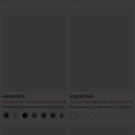
low (frente más corto, espalda más
larga), de secado rápido, con sujetador
incorporado
€31,95 EUR
€26,95 EUR
Compra 2 por 52,62 € o 4 por 105,24 €.
Compra 3 por 52,62 € o 6 por 105,24 €.
Pantalones pierna recta múltiple bolsillo
Blusa casual con escote en V y mangas
botón tiro alto
cortas abullonadas
+23