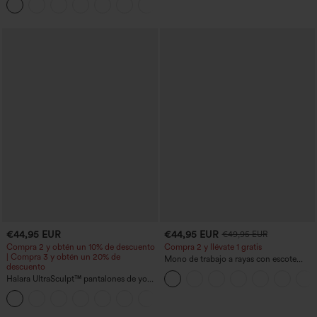
+1
ancha y efecto lavado, estilo casual
€44,95 EUR
€44,95 EUR
€49,95 EUR
Compra 2 y obtén un 10% de descuento
Compra 2 y llévate 1 gratis
| Compra 3 y obtén un 20% de
Mono de trabajo a rayas con escote
descuento
barco, sin mangas, lazo lateral, tacto
Halara UltraSculpt™ pantalones de yoga
Cool Touch y bolsillos - Edición Easy
holgados de talle alto con control
Peezy
abdominal, rayas color block y bolsillos