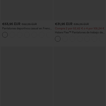
€53,95 EUR
€31,95 EUR
€62,95 EUR
€35,95 EUR
Pantalones deportivos casual en French
Compra 2 por 52,62 € o 4 por 105,24 €.
terry con estampado denim, tiro medio,
Halara Flex™ Pantalones de trabajo de
estilo jeans y bolsillos
talle alto, moldeadores del cuerpo, que
estilizan la cintura, con bolsillos, de
pierna ancha en micro‑waffle