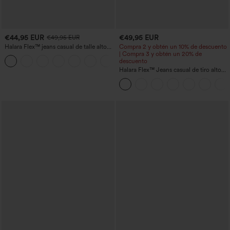
€44,95 EUR
€49,95 EUR
€49,95 EUR
Halara Flex™ jeans casual de talle alto
Compra 2 y obtén un 10% de descuento
con bolsillos, pierna recta y lavados
| Compra 3 y obtén un 20% de
+3
descuento
Halara Flex™ Jeans casual de tiro alto
con control abdominal, pernera ancha y
bolsillos