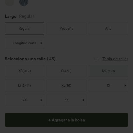
Largo
Regular
Regular
Pequeña
Alto
Longitud corta
Selecciona una talla
(US)
Tabla de tallas
XS
(
0/2
)
S
(
4/6
)
M
(
8/10
)
L
(
12/14
)
XL
(
16
)
1X
2X
3X
+ Agregar a la bolsa