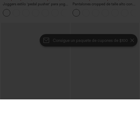
Joggers estilo 'pedal pusher' para yoga
Pantalones cropped de talle alto con
de talle alto, fruncidos y jaspeados, con
bolsillos con cremallera y efecto lino
+4
bolsillos
Consigue un paquete de cupones de $100
€35,95 EUR
€44,95 EUR
€53,95 EUR
Compra 2 por 61,54 € o 4 por 123,08 €.
Compra 2 y obtén un 10% de descuento
| Compra 3 y obtén un 20% de
Vestido camisero casual midi con cuello,
descuento
mangas casquillo, cinturón, dobladillo
curvo con abertura y bolsillos
Halara Flex™ peto casual de denim
lavado con escote cuadrado y bolsillos