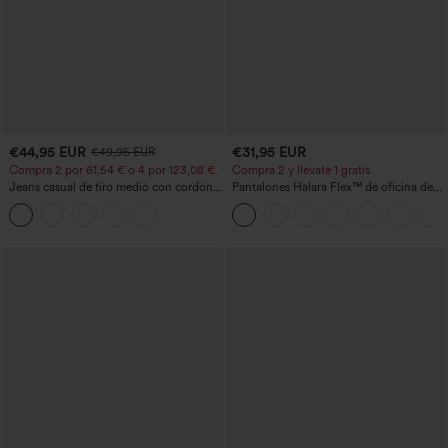
€44,95 EUR
€31,95 EUR
€49,95 EUR
Compra 2 por 61,54 € o 4 por 123,08 €.
Compra 2 y llévate 1 gratis
Jeans casual de tiro medio con cordón y
Pantalones Halara Flex™ de oficina de
bolsillos
tiro alto ligeramente acampanados con
bolsillos