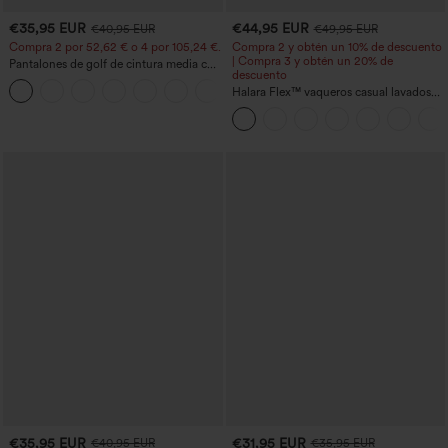
€35,95 EUR
€44,95 EUR
€40,95 EUR
€49,95 EUR
Compra 2 por 52,62 € o 4 por 105,24 €.
Compra 2 y obtén un 10% de descuento
| Compra 3 y obtén un 20% de
Pantalones de golf de cintura media con
descuento
cordón, dobladillo curvo, secado rápido,
+2
de corte cónico y con bolsillos - UPF40+
Halara Flex™ vaqueros casual lavados
asimétricos de tiro bajo con bolsillos
con cremallera, corte baggy y pierna
ancha
€35,95 EUR
€31,95 EUR
€40,95 EUR
€35,95 EUR