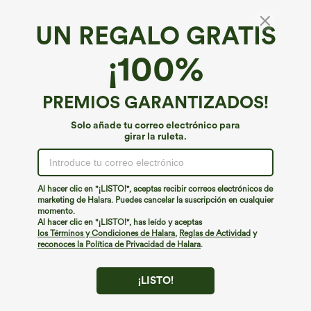
UN REGALO GRATIS
Tejido vaquero Halara Flex™*
¡100%
Halara Flex™ overol casual de denim lavado
con escote en V y bolsillos
4.7
(
778
)
PREMIOS GARANTIZADOS!
€44,95 EUR
€49,95 EUR
Buy 2, 10% Off | Buy 3, 20% Off
Solo añade tu correo electrónico para
girar la ruleta.
Al hacer clic en "¡LISTO!", aceptas recibir correos electrónicos de
marketing de Halara. Puedes cancelar la suscripción en cualquier
momento.
Al hacer clic en "¡LISTO!", has leído y aceptas
los Términos y Condiciones de Halara
,
Reglas de Actividad
y
reconoces la Política de Privacidad de Halara
.
¡LISTO!