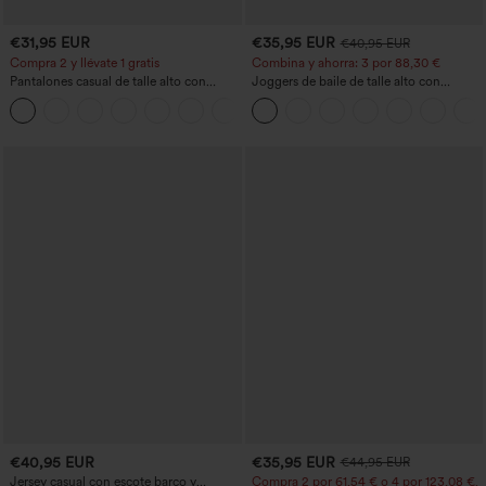
€31,95 EUR
€35,95 EUR
€40,95 EUR
Compra 2 y llévate 1 gratis
Combina y ahorra: 3 por 88,30 €
Pantalones casual de talle alto con
Joggers de baile de talle alto con
cordón, pernera ancha, en mezcla de
cordón, fruncidos, corte cónico, secado
+5
lino y con bolsillos
rápido, tacto fresco y bolsillos - UPF40+
€40,95 EUR
€35,95 EUR
€44,95 EUR
Jersey casual con escote barco y
Compra 2 por 61,54 € o 4 por 123,08 €.