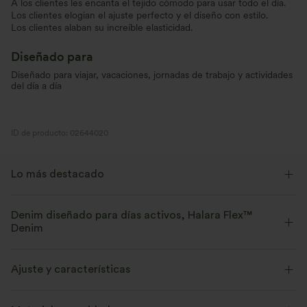
A los clientes les encanta el tejido cómodo para usar todo el día.
Los clientes elogian el ajuste perfecto y el diseño con estilo.
Los clientes alaban su increíble elasticidad.
Diseñado para
Diseñado para viajar, vacaciones, jornadas de trabajo y actividades
del día a día
ID de producto: 02644020
Lo más destacado
Denim diseñado para días activos, Halara Flex™
Denim
Diseñado para una apariencia denim, innovado para brindar la
comodidad de la ropa deportiva. Halara Flex™ Denim te da la
Ajuste y características
elasticidad y suavidad con la que podrás moverte sin límites.
Corte holgado
Con bolsillos
Espalda en V