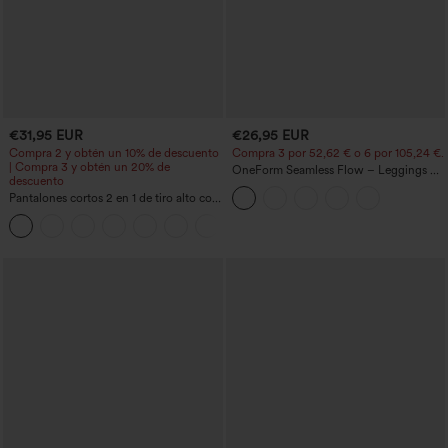
€31,95 EUR
€26,95 EUR
Compra 2 y obtén un 10% de descuento
Compra 3 por 52,62 € o 6 por 105,24 €.
| Compra 3 y obtén un 20% de
OneForm Seamless Flow – Leggings de
descuento
yoga sin costuras, tiro medio, control de
Pantalones cortos 2 en 1 de tiro alto con
abdomen y realce de glúteos
bolsillo interior y trasero
+25