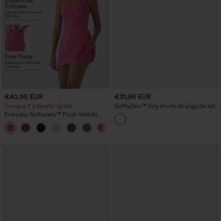
€40,95 EUR
€31,95 EUR
Compra 2 y llévate 1 gratis
SoftlyZero™ Airy shorts de yoga de talle
alto, fruncidos, InstantCool, 3'' con
Everyday Softlyzero™ Plush Vestido
bolsillos
deportivo sin espalda 2 en 1
+29
acampanado -Wannabe -Easy Peezy