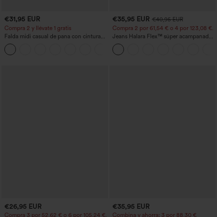
€31,95 EUR
€35,95 EUR
€40,95 EUR
Compra 2 y llévate 1 gratis
Compra 2 por 61,54 € o 4 por 123,08 €.
Falda midi casual de pana con cintura
Jeans Halara Flex™ súper acampanado
media y bolsillo lateral frontal con
elástico lavado bolsillo cruzado tiro alto
+1
solapa
€26,95 EUR
€35,95 EUR
Compra 3 por 52,62 € o 6 por 105,24 €.
Combina y ahorra: 3 por 88,30 €