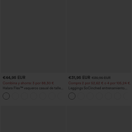
€44,95 EUR
€31,95 EUR
€35,95 EUR
Combina y ahorra: 3 por 88,30 €
Compra 2 por 52,62 € o 4 por 105,24 €.
Halara Flex™ vaqueros casual de talle
Leggings SoCinched entrenamiento
alto con bolsillos, estilo baggy de pierna
moldeador abdomen bolsillo lateral tiro
+2
ancha, efecto lavado
alto