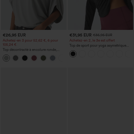
€26,95 EUR
€31,95 EUR
€35,95 EUR
Achetez-en 3 pour 52,62 €, 6 pour
Achetez-en 2, le 3e est offert
105,24 €
Top de sport pour yoga asymétrique
Top décontracté à encolure ronde,
(une épaule) à manches longues avec
manches chauve-souris et coupe ample
ouverture pour le pouce, ourlet arrondi
+1
haut-bas, séchage rapide, soutien-gorge
intégré.