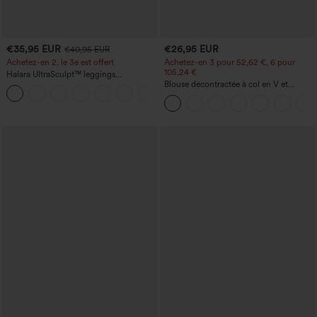
€35,95 EUR
€26,95 EUR
€40,95 EUR
Achetez-en 2, le 3e est offert
Achetez-en 3 pour 52,62 €, 6 pour
105,24 €
Halara UltraSculpt™ leggings
d'entraînement taille haute — fronces
Blouse décontractée à col en V et
+11
liftantes pour le fessier, maintien gainant
manches courtes bouffantes
du ventre et poche