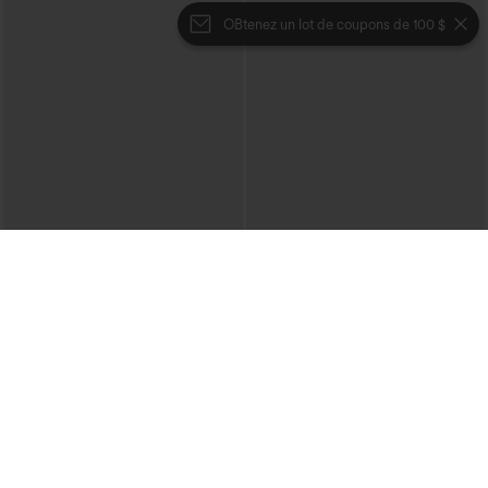
OBtenez un lot de coupons de 100 $
€35,95 EUR
€31,95 EUR
€40,95 EUR
Mix & Match : 3 pour 88,30 € EUR
Achetez-en 2, le 3e est offert
Joggers de danse taille haute à cordon,
Pantalon décontracté taille haute à
effet froncé, coupe fuselée, à séchage
cordon, coupe large en mélange de lin,
rapide et toucher frais, avec poches —
avec poches
UPF40+