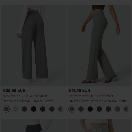
€35,95 EUR
€31,95 EUR
Achetez-en 2, le 3e est offert
Achetez-en 2, le 3e est offert
Pantalon de travail Halara Flex™
Halara Flex™ Pantalon de travail taille
DayStretch à taille haute, avec poches et
haute avec poche latérale arrière et
+23
coupe droite
légère coupe évasée