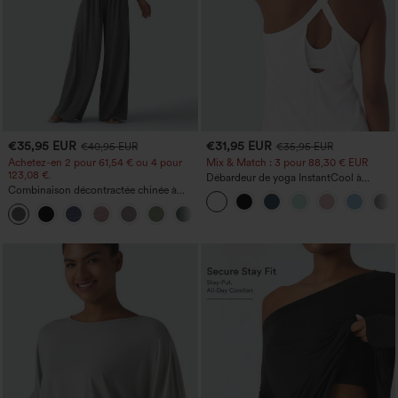
€35,95 EUR
€31,95 EUR
€40,95 EUR
€35,95 EUR
Achetez-en 2 pour 61,54 € ou 4 pour
Mix & Match : 3 pour 88,30 € EUR
123,08 €.
Débardeur de yoga InstantCool à
Combinaison décontractée chinée à
encolure en U et ourlet arrondi –
bretelles réglables, fronces et jambes
UPF50+
+10
larges, avec poches — facile comme
tout