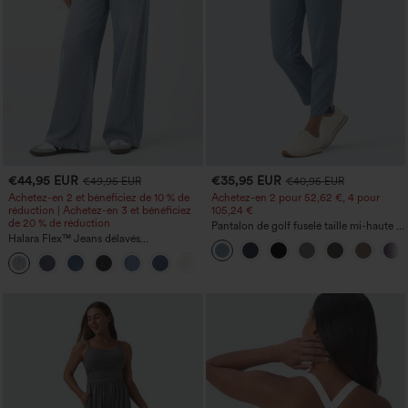
€44,95 EUR
€35,95 EUR
€49,95 EUR
€40,95 EUR
Achetez-en 2 et bénéficiez de 10 % de
Achetez-en 2 pour 52,62 €, 4 pour
réduction | Achetez-en 3 et bénéficiez
105,24 €
de 20 % de réduction
Pantalon de golf fuselé taille mi-haute à
Halara Flex™ Jeans délavés
cordon, ourlet incurvé, séchage rapide,
décontractés, coupe baggy à jambe
avec poches — UPF40+
+5
large, taille basse asymétrique, poches
zippées