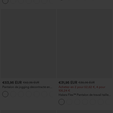
+25
avec poches
fesses
€53,95 EUR
€31,95 EUR
€62,95 EUR
€35,95 EUR
Pantalon de jogging décontracté en
Achetez-en 2 pour 52,62 €, 4 pour
French terry à imprimé denim, taille mi-
105,24 €
haute, style jean, avec poches
Halara Flex™ Pantalon de travail taille
haute sculptant la silhouette, gainant la
taille, avec poches, jambe large en
micro-gaufre