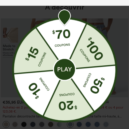
À découvrir
€35,95 EUR
€44,95 EUR
€49,95 EUR
Achetez-en 2 pour 61,54 € ou 4 pour
Achetez-en 2 pour 61,54 € ou 4 pour
123,08 €.
123,08 €.
Pantalon décontracté taille haute à
Jean décontracté taille mi‑haute, à
jambe droite, effet lin, avec poches
cordon de serrage, avec poches
+5