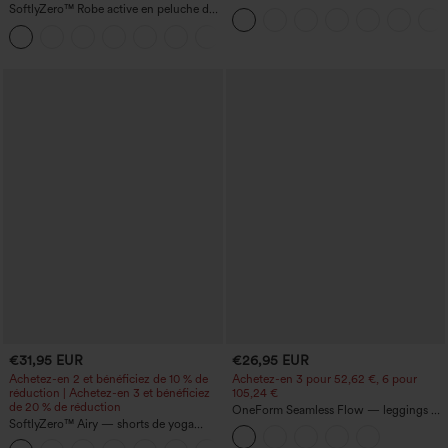
taille haute, froncé, InstantCool, avec
SoftlyZero™ Robe active en peluche dos
poches
nu — Édition Hyper Facile
+29
€31,95 EUR
€26,95 EUR
Achetez-en 2 et bénéficiez de 10 % de
Achetez-en 3 pour 52,62 €, 6 pour
réduction | Achetez-en 3 et bénéficiez
105,24 €
de 20 % de réduction
OneForm Seamless Flow — leggings de
SoftlyZero™ Airy — shorts de yoga
yoga sans coutures, taille mi-haute, effet
super taille haute 2-en-1 InstantCool
gainant pour le ventre et liftant pour les