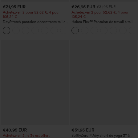
€31,95 EUR
€26,95 EUR
€31,95 EUR
Achetez-en 2 pour 52,62 €, 4 pour
Achetez-en 2 pour 52,62 €, 4 pour
105,24 €
105,24 €
DayStretch pantalon décontracté taille
Halara Flex™ Pantalon de travail à taille
haute avec poches et coupe droite
haute, jambe large, avec poches, en
+23
maille gaufrée
€40,95 EUR
€31,95 EUR
Achetez-en 2, le 3e est offert
SoftlyZero™ Airy short de yoga 3'' à