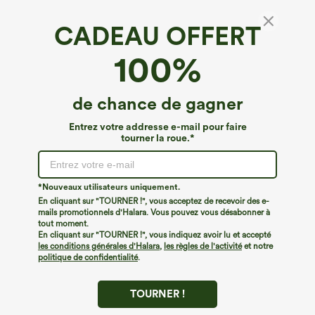
CADEAU OFFERT
100%
de chance de gagner
Entrez votre addresse e-mail pour faire
tourner la roue.*
Oops!
Nous ne semblons pas pouvoir trouver la page que
*Nouveaux utilisateurs uniquement.
vous recherchez.
En cliquant sur "TOURNER !", vous acceptez de recevoir des e-
mails promotionnels d'Halara. Vous pouvez vous désabonner à
tout moment.
Acheter plus
En cliquant sur "TOURNER !", vous indiquez avoir lu et accepté
les conditions générales d'Halara
,
les règles de l'activité
et notre
politique de confidentialité
.
TOURNER !