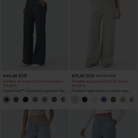
€40,95 EUR
€31,95 EUR
€35,95 EUR
Achetez-en 2 pour 61,54 € ou 4 pour
Achetez-en 2 pour 52,62 €, 4 pour
123,08 €.
105,24 €
Halara Flex™ DayStretch pantalon flare
Pantalon taille haute à cordon avec
de travail, taille mi-haute, poche latérale
poches, jambe large et coupe ample,
+12
zippée
style décontracté, effet lin