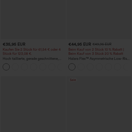
€35,95 EUR
€44,95 EUR
€49,95 EUR
Kaufen Sie 2 Stück für 61,54 € oder 4
Beim Kauf von 2 Stück 10 % Rabatt |
Stück für 123,08 €.
Beim Kauf von 3 Stück 20 % Rabatt
Hoch taillierte, gerade geschnittene,
Halara Flex™ Asymmetrische Low-Rise-
legere Leinen-Optik-Hose mit Taschen
Jeans mit Reißverschlusstaschen,
+5
Baggy-Stil, weitem Bein, gewaschen,
lässig
Sale