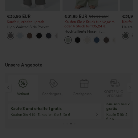
€35,95 EUR
€31,95 EUR
€31,95
€35,95 EUR
Kaufe 2, erhalte 1 gratis
Kaufen Sie 2 Stück für 52,62 €
Kaufe 2, e
oder 4 Stück für 105,24 €.
High Waisted Side Pocket
Halara F
Straight Leg Work Pants
Hochtaillierte Hose mit
Stoffhos
+23
Kordelzug und Taschen, weitem
Seitentas
Bein, lässig und locker in
Leinenoptik
Unsere Angebote
OSER
KOSTENLOSER
Verkauf
Sondergutschein
Gratisgeschenke
D
VERSAND
Kaufen Sie 2 und 
Kaufe 3 und erhalte 1 gratis
gratis
Kaufen Sie 4 für 3, kaufen Sie 8 für 6
Kaufe 3 für 2, Kauf
für 6