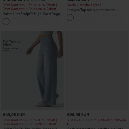
Beim Kauf von 2 Stück 10 % Rabatt |
Kaufe 1, erhalte 1 gratis
Beim Kauf von 3 Stück 20 % Rabatt
Lässiges Top mit quadratischem
Halara UltraSculpt™ High-Waist Yoga-
Ausschnitt und kurzen Ärmeln
Flare-Leggings mit gerafftem Po-Lift,
Bauchkontrolle, formender Passform
und Taschen
€49,95 EUR
€26,95 EUR
Beim Kauf von 2 Stück 10 % Rabatt |
3 Stück für 52,62 €, 6 Stück für 105,24
Beim Kauf von 3 Stück 20 % Rabatt
€
Halara Flex™ High-Waist-Jeans mit
Hoch geschnittene, geraffte, melierte