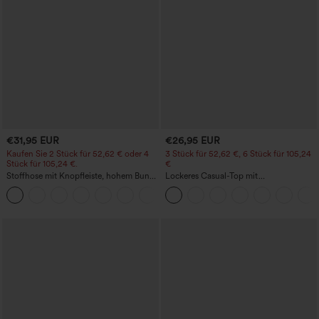
€31,95 EUR
€26,95 EUR
Kaufen Sie 2 Stück für 52,62 € oder 4
3 Stück für 52,62 €, 6 Stück für 105,24
Stück für 105,24 €.
€
Stoffhose mit Knopfleiste, hohem Bund,
Lockeres Casual-Top mit
mehreren Taschen und geradem Bein
Rundhalsausschnitt und
+23
Fledermausärmeln