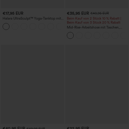
€17,95 EUR
€35,95 EUR
€40,95 EUR
Halara UltraSculpt™ Yoga-Tanktop mit
Beim Kauf von 2 Stück 10 % Rabatt |
doppelten Trägern und gedrehtem
Beim Kauf von 3 Stück 20 % Rabatt
+11
Rückendesign
Mid-Rise-Arbeitshose mit Taschen,
Barrel-Leg und weiter Passform
€40,95 EUR
€22,95 EUR
€49,95 EUR