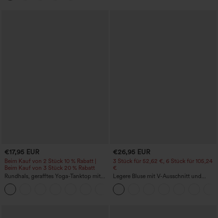
€17,95 EUR
€26,95 EUR
Beim Kauf von 2 Stück 10 % Rabatt |
3 Stück für 52,62 €, 6 Stück für 105,24
Beim Kauf von 3 Stück 20 % Rabatt
€
Rundhals, gerafftes Yoga-Tanktop mit
Legere Bluse mit V-Ausschnitt und
Cool-Touch-Effekt – UPF50+
kurzen Puffärmeln
+16