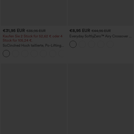
€31,95 EUR
€8,95 EUR
€35,95 EUR
€44,95 EUR
Kaufen Sie 2 Stück für 52,62 € oder 4
Everyday SoftlyZero™ Airy Crossover 2-
Stück für 105,24 €.
in-1 Mini-Tennisrock mit Seitentasche,
InstantCool – Lucid
SoCinched Hoch taillierte, Po-Lifting
7/8-Trainingsleggings mit
+16
Bauchkontrolle und Seitentaschen