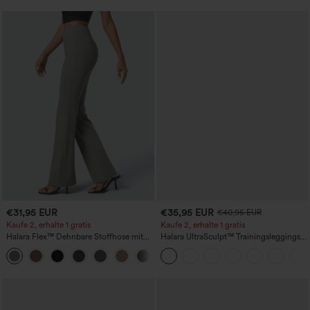
€31,95 EUR
€35,95 EUR
€40,95 EUR
Kaufe 2, erhalte 1 gratis
Kaufe 2, erhalte 1 gratis
Halara Flex™ Dehnbare Stoffhose mit
Halara UltraSculpt™ Trainingsleggings
hohem Bund und Seitentasche hinten
mit hohem Bund – raffende Push-up-
+13
Po-Form, Bauchkontrolle, Taschen und
formende Passform