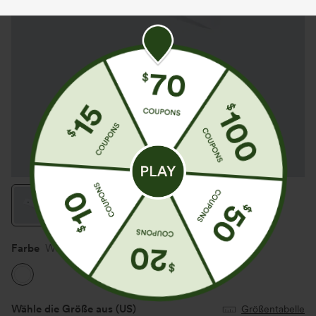
Farbe
Weiß
Wähle die Größe aus
(US)
Größentabelle