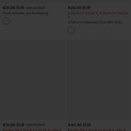
€31,95 EUR
€26,95 EUR
€35,95 EUR
Hoch taillierte, mit Kordelzug
3 Stück für 52,62 €, 6 Stück für 105,24
versehene, leinenähnlich wirkende, weit
€
+11
geschnittene, lässige Hose in großen
OneForm Seamless Flow Mid-Rise
Größen mit Taschen
Yoga-Leggings - mittelhoher Bund,
bauchformend und mit Po-Lifting-
Effekt
€31,95 EUR
€40,95 EUR
€35,95 EUR
Kaufen Sie 2 Stück für 52,62 € oder 4
Kaufen Sie 2 Stück für 61,54 € oder 4