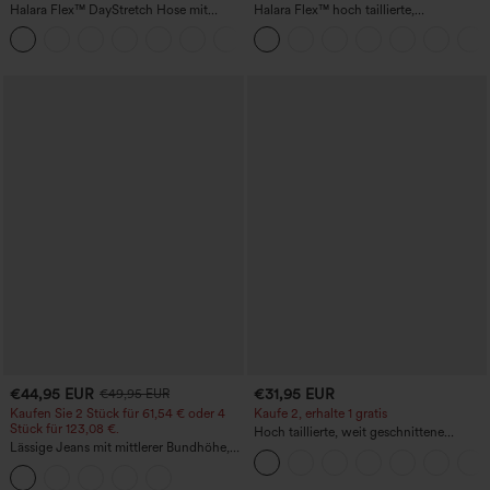
Halara Flex™ DayStretch Hose mit
Halara Flex™ hoch taillierte,
mittlerer Bundhöhe, seitlicher
figurformende Arbeitshose, die die Taille
+12
Reißverschlusstasche und
schmaler wirken lässt, mit Taschen,
Work‑Flare‑Schnitt
weitem Bein und Mikro-Waffelstruktur
€44,95 EUR
€31,95 EUR
€49,95 EUR
Kaufen Sie 2 Stück für 61,54 € oder 4
Kaufe 2, erhalte 1 gratis
Stück für 123,08 €.
Hoch taillierte, weit geschnittene
Lässige Jeans mit mittlerer Bundhöhe,
Freizeithose aus Leinenmischung mit
Kordelzug und Taschen
Kordelzug und Taschen