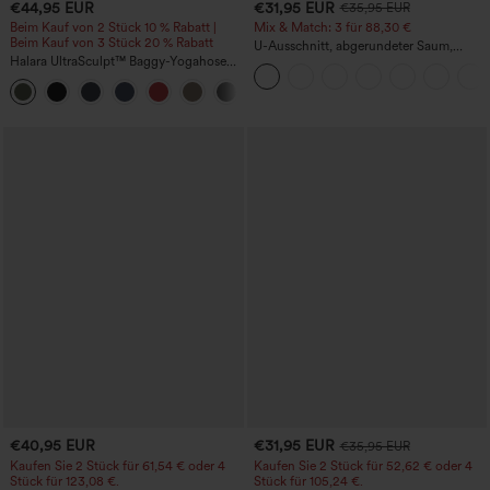
€44,95 EUR
€31,95 EUR
€35,95 EUR
Beim Kauf von 2 Stück 10 % Rabatt |
Mix & Match: 3 für 88,30 €
Beim Kauf von 3 Stück 20 % Rabatt
U-Ausschnitt, abgerundeter Saum,
Halara UltraSculpt™ Baggy-Yogahose
InstantCool Yoga-Trägertop – UPF50+
mit hohem Bund, Bauchkontrolle,
Color-Block-Streifen und Taschen
€40,95 EUR
€31,95 EUR
€35,95 EUR
Kaufen Sie 2 Stück für 61,54 € oder 4
Kaufen Sie 2 Stück für 52,62 € oder 4
Stück für 123,08 €.
Stück für 105,24 €.