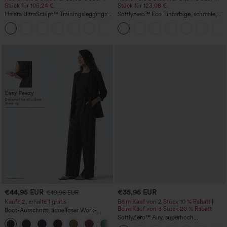
Stück für 105,24 €.
Stück für 123,08 €.
Halara UltraSculpt™ Trainingsleggings
Softlyzero™ Eco Einfarbige, schmale,
mit hoher Taille – formend, Po-Lifting,
hoch taillierte Wanderhose mit
+15
Bauchkontrolle und mit Taschen
mehreren Taschen
€44,95 EUR
€35,95 EUR
€49,95 EUR
Kaufe 2, erhalte 1 gratis
Beim Kauf von 2 Stück 10 % Rabatt |
Beim Kauf von 3 Stück 20 % Rabatt
Boot-Ausschnitt, ärmelloser Work-
Jumpsuit mit seitlicher Bindung,
SoftlyZero™ Airy, superhoch
+8
kühlender Cool-Touch-Effekt, gestreift
geschnittene 2-in-1 InstantCool Yoga-