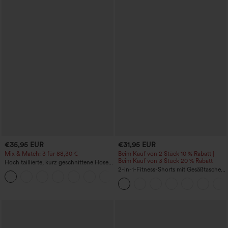
€35,95 EUR
€31,95 EUR
Mix & Match: 3 für 88,30 €
Beim Kauf von 2 Stück 10 % Rabatt |
Beim Kauf von 3 Stück 20 % Rabatt
Hoch taillierte, kurz geschnittene Hose
mit Reißverschlusstasche in Leinenoptik
2-in-1-Fitness-Shorts mit Gesäßtasche
+7
und seitlicher versteckter Tasche 6,3 cm