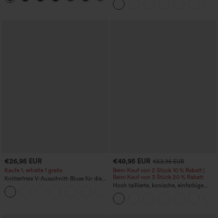
und mit Taschen – Easy Peezy Edition
Shorts 7" mit Taschen
€26,95 EUR
€49,95 EUR
€53,95 EUR
Kaufe 1, erhalte 1 gratis
Beim Kauf von 2 Stück 10 % Rabatt |
Beim Kauf von 3 Stück 20 % Rabatt
Knitterfreie V-Ausschnitt-Bluse für die
Arbeit, kurzärmelig und oversized
Hoch taillierte, konische, einfarbige
+1
Anzughose mit Seitentaschen