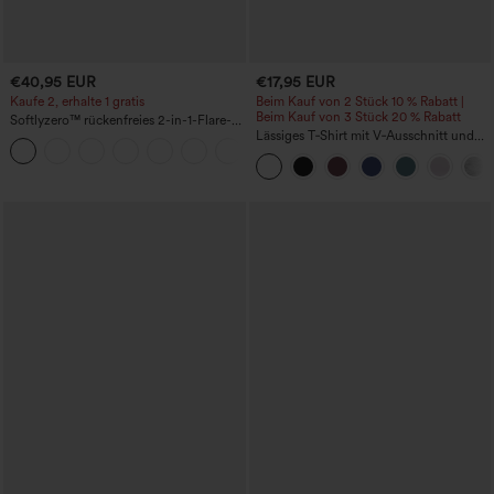
€40,95 EUR
€17,95 EUR
Kaufe 2, erhalte 1 gratis
Beim Kauf von 2 Stück 10 % Rabatt |
Beim Kauf von 3 Stück 20 % Rabatt
Softlyzero™ rückenfreies 2-in-1-Flare-
Trainingskleid – Wannabe – Easy Peezy
Lässiges T‑Shirt mit V‑Ausschnitt und
+29
kurzen Ärmeln