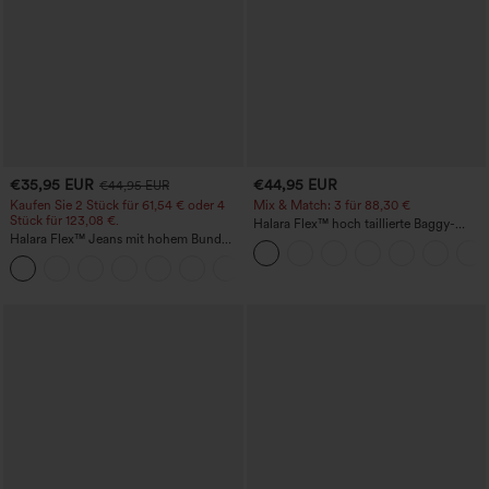
€35,95 EUR
€44,95 EUR
€44,95 EUR
Kaufen Sie 2 Stück für 61,54 € oder 4
Mix & Match: 3 für 88,30 €
Stück für 123,08 €.
Halara Flex™ hoch taillierte Baggy-
Halara Flex™ Jeans mit hohem Bund
Jeans mit Taschen, weitem Bein,
und Taschen, gewaschener, lässiger
stonewashed, lässig
+5
Bootcut