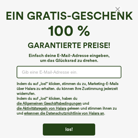
EIN GRATIS-GESCHENK
Halara-Logo Pickleball-Stirnband
100 %
4.7
(
3
)
€8,95 EUR
€13,95 EUR
GARANTIERTE PREISE!
ACC: Buy 2, 20% Off | Buy 3, 30% Off
Einfach deine E-Mail-Adresse eingeben,
um das Glücksrad zu drehen.
Indem du auf „los!“ klicken, stimmen du zu, Marketing-E-Mails
über Halara zu erhalten. du können Ihre Zustimmung jederzeit
widerrufen.
Indem du auf „los!“ klicken, haben du
die Allgemeinen Geschäftsbedingungen
und
die Aktivitätsregeln von Halara
gelesen und stimmen ihnen zu
und
erkennen die Datenschutzrichtlinie von Halara an
.
los!