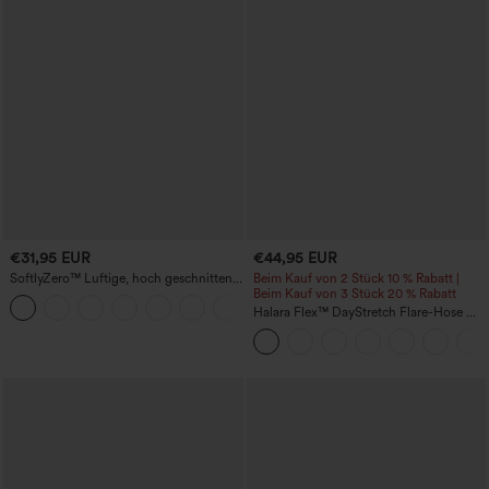
€31,95 EUR
€44,95 EUR
SoftlyZero™ Luftige, hoch geschnittene,
Beim Kauf von 2 Stück 10 % Rabatt |
geraffte InstantCool-Yogashorts 3'' mit
Beim Kauf von 3 Stück 20 % Rabatt
+11
Taschen
Halara Flex™ DayStretch Flare-Hose mit
hohem Bund und Taschen für die Arbeit