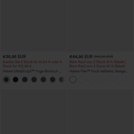
€35,95 EUR
€44,95 EUR
€49,95 EUR
Kaufen Sie 2 Stück für 61,54 € oder 4
Beim Kauf von 2 Stück 10 % Rabatt |
Stück für 123,08 €.
Beim Kauf von 3 Stück 20 % Rabatt
Halara UltraSculpt™ Yoga-Bootcut-
Halara Flex™ Hoch taillierte, lässige
Leggings mit hoher Taille,
Jeans mit Taschen, umgekrempeltem
+11
bauchformender Unterstützung und
Saum, weitem Bein und verwaschenem
Tasche
Finish