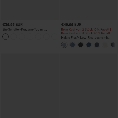
€35,95 EUR
€49,95 EUR
Ein-Schulter-Kurzarm-Top mit
Beim Kauf von 2 Stück 10 % Rabatt |
geschwungenem Saum, High-Low-
Beim Kauf von 3 Stück 20 % Rabatt
Design, schnelltrocknend –
Halara Flex™ Low-Rise-Jeans mit
Yoga-/Sporttop mit integriertem BH
Reißverschlusstaschen, gewaschen,
baggy mit weitem Bein, lässig