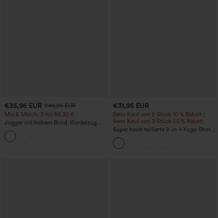
€35,95 EUR
€31,95 EUR
€40,95 EUR
Mix & Match: 3 für 88,30 €
Beim Kauf von 2 Stück 10 % Rabatt |
Beim Kauf von 3 Stück 20 % Rabatt
Jogger mit hohem Bund, Kordelzug
und Raffung, schmal zulaufend,
Super hoch taillierte 2-in-1-Yoga-Shorts
schnelltrocknend mit kühlendem Griff,
mit Gesäßtasche und Seitentasche-
mit Taschen - UPF40+
längere Länge