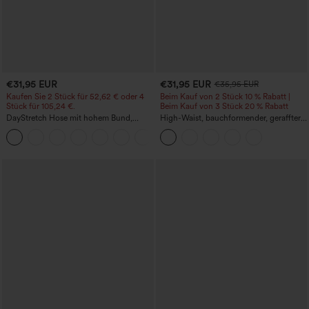
€31,95 EUR
€31,95 EUR
€35,95 EUR
Kaufen Sie 2 Stück für 52,62 € oder 4
Beim Kauf von 2 Stück 10 % Rabatt |
Stück für 105,24 €.
Beim Kauf von 3 Stück 20 % Rabatt
DayStretch Hose mit hohem Bund,
High-Waist, bauchformender, geraffter
Barrel-Leg und Taschen
Midirock mit geschwungenem Saum, 2-
+5
in-1 Fleece/PU, lässig