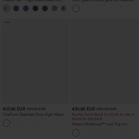
Bauchkontrolle, weitem Bein und
Yoga-Pedal-Pusher-Joggers mit
Taschen
Taschen
Sale
€17,95 EUR
€31,95 EUR
€31,95 EUR
€35,95 EUR
OneForm Seamless Flow High-Waist
Kaufen Sie 2 Stück für 52,62 € oder 4
Yogaleggings – nahtlos, mit hoher
Stück für 105,24 €.
Taille, bauchformend und mit
Halara UltraSculpt™ Lauf-Top mit
Hebeeffekt für den Po
rundem Ausschnitt und überkreuztem
Rücken, Cup-Größen DD-F