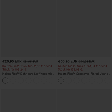
€26,95 EUR
€35,95 EUR
€31,95 EUR
€40,95 EUR
Kaufen Sie 2 Stück für 52,62 € oder 4
Kaufen Sie 2 Stück für 61,54 € oder 4
Stück für 105,24 €.
Stück für 123,08 €.
Halara Flex™ Dehnbare Stoffhose mit
Halara Flex™ Crossover-Flared-Jeans
hohem Bund, Waffelmuster,
aus elastischem Strick-Denim mit
+21
Seitentaschen und weitem Bein
hohem Bund und mehreren Taschen