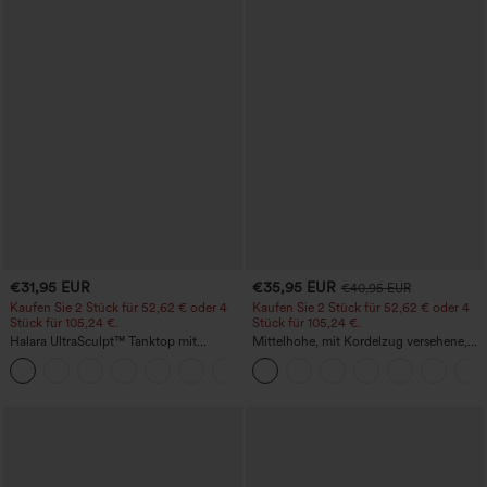
€31,95 EUR
€35,95 EUR
€40,95 EUR
Kaufen Sie 2 Stück für 52,62 € oder 4
Kaufen Sie 2 Stück für 52,62 € oder 4
Stück für 105,24 €.
Stück für 105,24 €.
Halara UltraSculpt™ Tanktop mit
Mittelhohe, mit Kordelzug versehene,
Rundhalsausschnitt und
schnelltrocknende Golfhose mit schmal
+11
geschwungenem Saum
zulaufendem Schnitt, abgerundetem
Saum und Taschen – UPF 40+