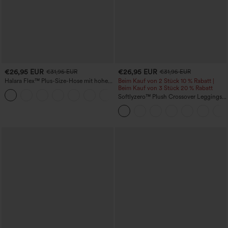
€26,95 EUR
€26,95 EUR
€31,95 EUR
€31,95 EUR
Halara Flex™ Plus-Size-Hose mit hohem
Beim Kauf von 2 Stück 10 % Rabatt |
Bund, plissierte Seitentaschen und
Beim Kauf von 3 Stück 20 % Rabatt
+3
weitem Bein
Softlyzero™ Plush Crossover Leggings
mit Taschen-UPF50+