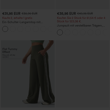
€31,95 EUR
€35,95 EUR
€35,95 EUR
€40,95 EUR
Kaufe 2, erhalte 1 gratis
Kaufen Sie 2 Stück für 61,54 € oder 4
Stück für 123,08 €.
Ein-Schulter-Langarmtop mit
Daumenloch, geschwungener Saum
Jumpsuit mit verstellbaren Trägern,
+3
(High-Low), schnell trocknend – Yoga-
gerafftem Detail, weitem Bein und
Sporttop mit integriertem BH
meliertem Stoff, lässig, mit Taschen -
Easy Peezy