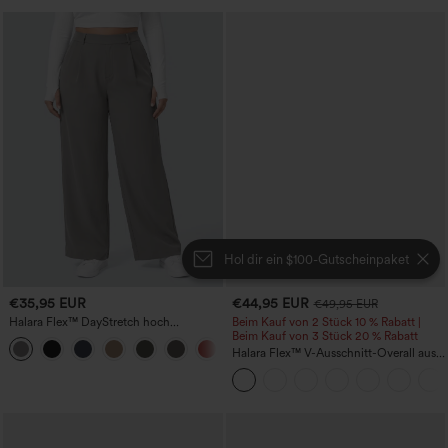
Hol dir ein $100-Gutscheinpaket
€35,95 EUR
€44,95 EUR
€49,95 EUR
Halara Flex™ DayStretch hoch
Beim Kauf von 2 Stück 10 % Rabatt |
geschnittene Hose mit Taschen,
Beim Kauf von 3 Stück 20 % Rabatt
+1
geradem Bein – Arbeitshose in
Halara Flex™ V-Ausschnitt-Overall aus
Übergröße
gewaschenem Denim mit Taschen –
lässig