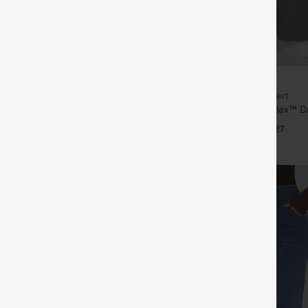
€35,95 EUR
our 61,54 € ou 4 pour 123,08 €.
Achetez-en 2, le 3e est offert
racté taille haute à jambe droite,
Pantalon de travail Halara Flex™ D
 poches
taille haute, avec poches et coupe
+9
+27