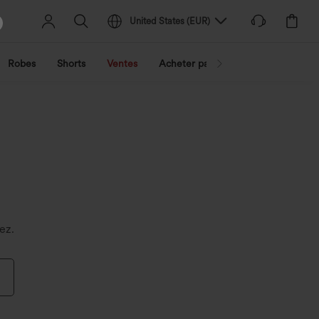
United States
(
EUR
)
Robes
Shorts
Ventes
Acheter par activité
Découvrez 
ez.