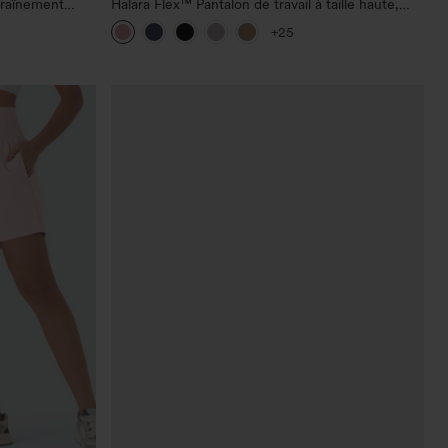
traînement
Halara Flex™ Pantalon de travail à taille haute,
r le fessier,
jambe large, avec poches, en maille gaufrée
+25
he