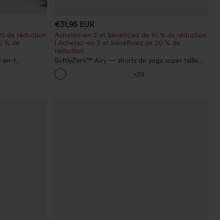
€31,95 EUR
 % de réduction
Achetez-en 2 et bénéficiez de 10 % de réduction
20 % de
| Achetez-en 3 et bénéficiez de 20 % de
réduction
-en-1
SoftlyZero™ Airy — shorts de yoga super taille
 avec poches
haute 2-en-1 InstantCool avec poches
+29