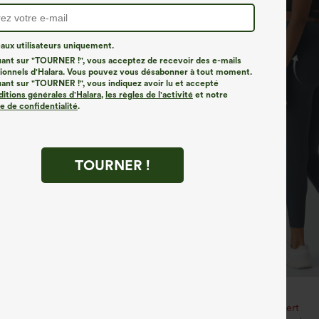
ux utilisateurs uniquement.
uant sur "TOURNER !", vous acceptez de recevoir des e-mails
onnels d'Halara. Vous pouvez vous désabonner à tout moment.
uant sur "TOURNER !", vous indiquez avoir lu et accepté
ditions générales d'Halara
,
les règles de l'activité
et notre
ue de confidentialité
.
TOURNER !
€35,95 EUR
€40,95 EUR
3 pour 88,30 € EUR
Achetez-en 2, le 3e est offert