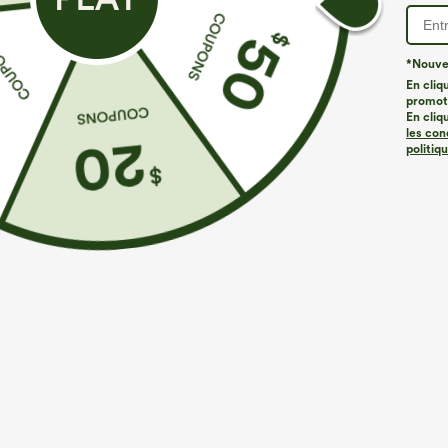
*Nouvea
En cliq
promoti
En cliq
les con
politiq
€26,95 EUR
€35,95 EUR
Achetez-en 3 pour 52,62 €, 6 pour 105,24 €
Mix & Match : 