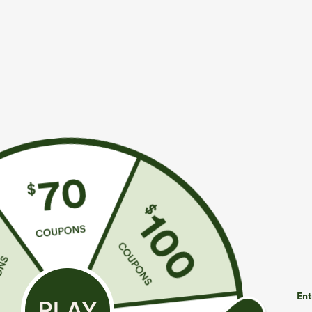
€31,95 EUR
€35,95 EUR
€35,95 EUR
Achetez-en 2 pour 52,62 €, 4 pour 105,24 €
Achetez-en 2 p
Pantalon taille haute à cordon avec poches,
Combinaison dé
jambe large et coupe ample, style décontracté,
réglables, fron
+19
effet lin
— facile comm
Ent