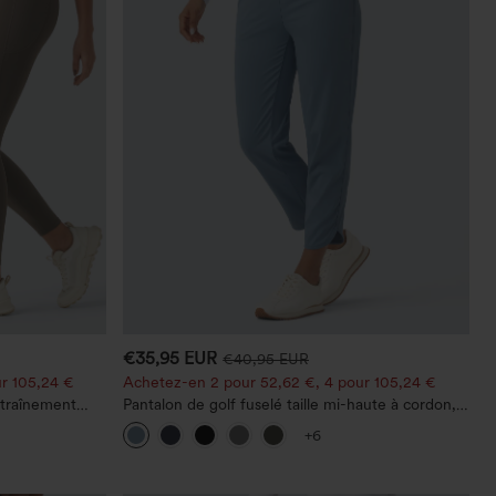
€35,95 EUR
€40,95 EUR
r 105,24 €
Achetez-en 2 pour 52,62 €, 4 pour 105,24 €
ntraînement
Pantalon de golf fuselé taille mi-haute à cordon,
e plat, avec
ourlet incurvé, séchage rapide, avec poches —
+6
UPF40+