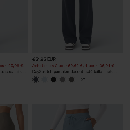
€31,95 EUR
our 123,08 €.
Achetez-en 2 pour 52,62 €, 4 pour 105,24 €
ractés taille
DayStretch pantalon décontracté taille haute
avec poches et coupe droite
+27