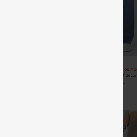
€35,95 EUR
€49,95 EUR
€44,95 EUR
t bénéficiez de 10 % de réduction
Achetez-en 2 pour 61,54 € ou 4 p
 et bénéficiez de 20 % de
Halara Flex™ Jeans bootcut décont
haute, effet délavé, avec poches
+9
eans délavés décontractés, coupe
arge, taille basse asymétrique,
+9
s