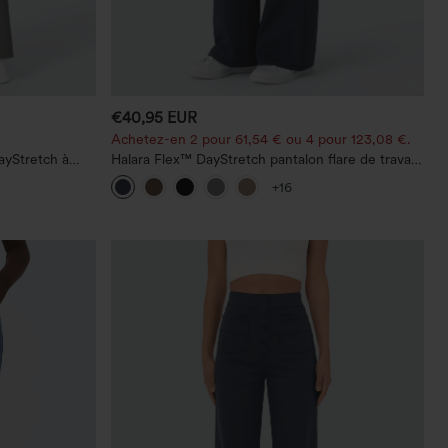
€40,95 EUR
Achetez-en 2 pour 61,54 € ou 4 pour 123,08 €.
ayStretch à
Halara Flex™ DayStretch pantalon flare de travail,
 droite
taille mi-haute, poche latérale zippée
+16