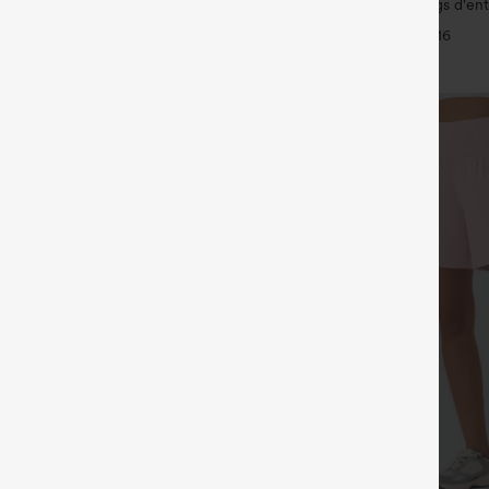
taille haute effet lin avec poche
Halara UltraSculpt™ leggings d'en
taille haute — fronces liftantes pou
+11
+16
maintien gainant du ventre et poc