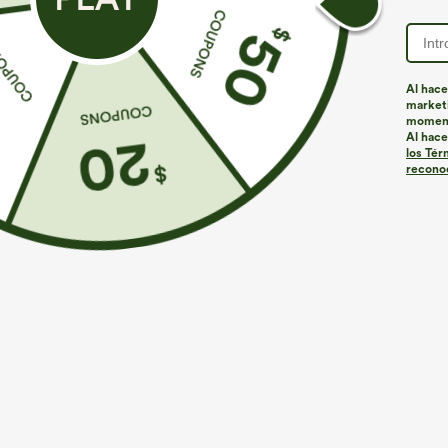
Al hace
marketi
momen
Al hace
los Tér
reconoc