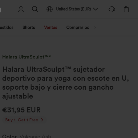
United States
(
EUR
)
estidos
Shorts
Ventas
Comprar por actividad
Compra po
Halara UltraSculpt™*
Halara UltraSculpt™ sujetador
deportivo para yoga con escote en U,
soporte bajo y cierre con gancho
ajustable
€31,95 EUR
Buy 1, Get 1 Free
Color
Volcanic Ash