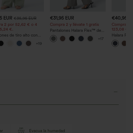
95 EUR
€31,95 EUR
€40,95 E
€35,95 EUR
a 2 por 52,62 € o 4
Compra 2 y llévate 1 gratis
Compra 2 p
5,24 €.
123,08 €.
Pantalones Halara Flex™ de
ones de tiro alto con
oficina de tiro alto
Halara Fle
+17
 y bolsillos, pernera
ligeramente acampanados
pantalones
+19
 holgados y de estilo
con bolsillos
trabajo de 
 con tacto de lino.
bolsillo lat
ar
Evacua la humedad