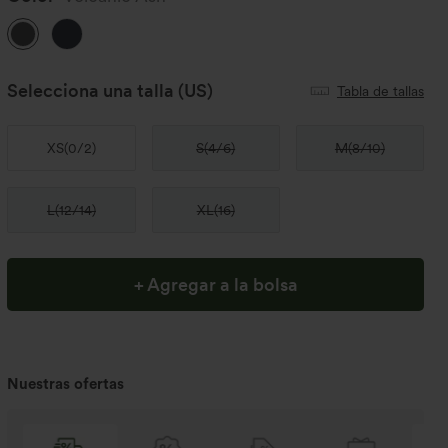
Selecciona una talla
(US)
Tabla de tallas
XS
(
0/2
)
S
(
4/6
)
M
(
8/10
)
L
(
12/14
)
XL
(
16
)
+ Agregar a la bolsa
Nuestras ofertas