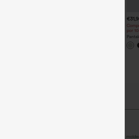
€35,95 EUR
€31,95 EUR
€31,
€35,95 EUR
ompra 2 y llévate 1 gratis
Compra 2 por 52,62 € o 4
Compr
por 105,24 €.
por 10
igh Waisted Side Pocket
traight Leg Work Pants
Halara Flex™ Pantalones de
Pantal
+27
trabajo de talle alto,
cordón
+14
moldeadores del cuerpo, que
ancha,
estilizan la cintura, con
casual
bolsillos, de pierna ancha en
micro‑waffle
justado de curvas
le
Suave y elegante
Compresión para molde