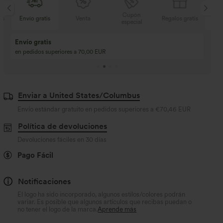
Cupón
gratis
Venta
Regalos gratis
Envío gratis
especial
Compra 2 y llévate 
Compra 3 y llévate 1 gratis
Compra 3 por 2, Com
Compra 4 por 3, compra 8 por 6
Compra 9 por 6
Enviar a United States/Columbus
Envío estándar gratuito en pedidos superiores a
€70,46 EUR
Política de devoluciones
Devoluciones fáciles en 30 días
Pago Fácil
Notificaciones
El logo ha sido incorporado, algunos estilos/colores podrán
variar. Es posible que algunos artículos que recibas puedan o
no tener el logo de la marca.
Aprende más