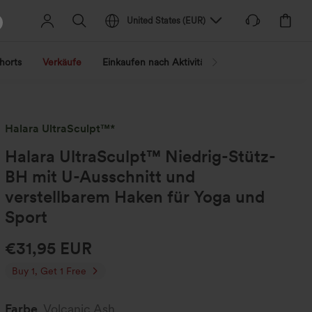
United States
(
EUR
)
horts
Verkäufe
Einkaufen nach Aktivität
Nach Trend shopp
Halara UltraSculpt™*
Halara UltraSculpt™ Niedrig-Stütz-
BH mit U-Ausschnitt und
verstellbarem Haken für Yoga und
Sport
€31,95 EUR
Buy 1, Get 1 Free
Farbe
Volcanic Ash