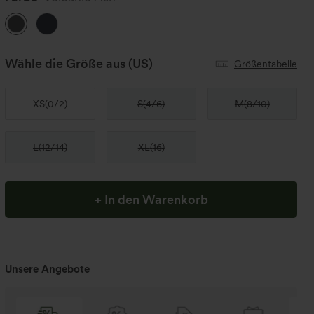
Wähle die Größe aus
(US)
Größentabelle
XS
(
0/2
)
S
(
4/6
)
M
(
8/10
)
L
(
12/14
)
XL
(
16
)
+ In den Warenkorb
Unsere Angebote