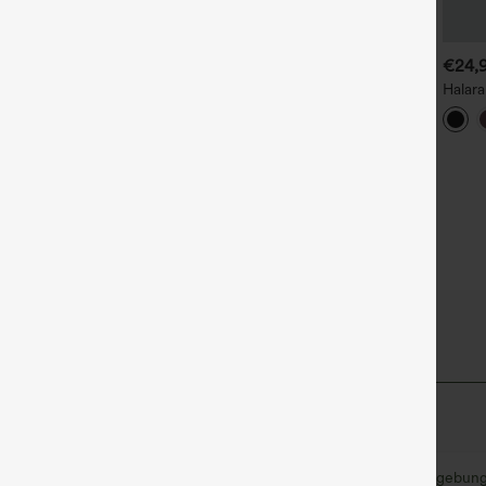
€22,95 EUR
€17,95 EUR
€24,
aufe 2, erhalte 1 gratis
Kaufe 2, erhalte 1 gratis
Halar
mit le
neForm Seamless Flow –
Nahtloser Flow-Yoga-Sport-
Aussc
eichte Unterstützung, Color-
BH mit U-Ausschnitt, Spitze
fürs 
lock, 2-in-1 mit integriertem
und leichter Unterstützung
DD-F
H, Yoga-Sport-BH
lpt™ Stoff
Weich und glänzend
Kompression zur Formgebun