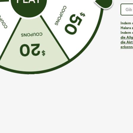
Indem d
Halara 
Indem d
die Al
die Akt
erkenne