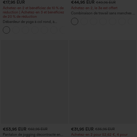
€17,95 EUR
€44,95 EUR
€49,95 EUR
Achetez-en 2 et bénéficiez de 10 % de
Achetez-en 2, le 3e est offert
réduction | Achetez-en 3 et bénéficiez
Combinaison de travail sans manches à
de 20 % de réduction
encolure bateau, côtés noués, toucher
Débardeur de yoga à col rond, à
frais, rayée, avec poches — Édition Easy
fronces, effet rafraîchissant - UPF50+
Peezy
+16
€53,95 EUR
€31,95 EUR
€62,95 EUR
€35,95 EUR
Pantalon de jogging décontracté en
Achetez-en 2 pour 52,62 €, 4 pour