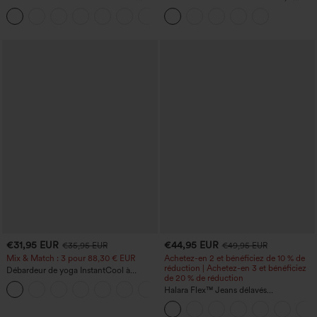
jambe droite, effet lin, avec poches
cordon de serrage, avec poches
+5
€31,95 EUR
€44,95 EUR
€35,95 EUR
€49,95 EUR
Mix & Match : 3 pour 88,30 € EUR
Achetez-en 2 et bénéficiez de 10 % de
réduction | Achetez-en 3 et bénéficiez
Débardeur de yoga InstantCool à
de 20 % de réduction
encolure en U et ourlet arrondi –
UPF50+
Halara Flex™ Jeans délavés
décontractés, coupe baggy à jambe
large, taille basse asymétrique, poches