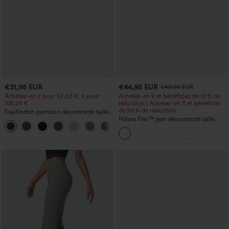
€31,95 EUR
€44,95 EUR
€49,95 EUR
Achetez-en 2 pour 52,62 €, 4 pour
Achetez-en 2 et bénéficiez de 10 % de
105,24 €
réduction | Achetez-en 3 et bénéficiez
de 20 % de réduction
DayStretch pantalon décontracté taille
haute à jambe en forme de tonneau
Halara Flex™ jean décontracté taille
+5
avec poches
haute, large, avec poches, ourlet
retroussé et effet délavé