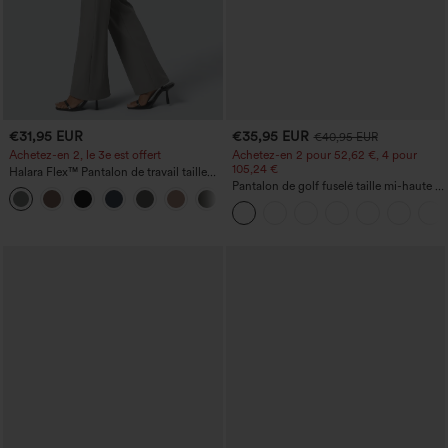
€31,95 EUR
€35,95 EUR
€40,95 EUR
Achetez-en 2, le 3e est offert
Achetez-en 2 pour 52,62 €, 4 pour
105,24 €
Halara Flex™ Pantalon de travail taille
haute avec poche latérale arrière et
Pantalon de golf fuselé taille mi-haute à
+13
légère coupe évasée
cordon, ourlet incurvé, séchage rapide,
avec poches — UPF40+