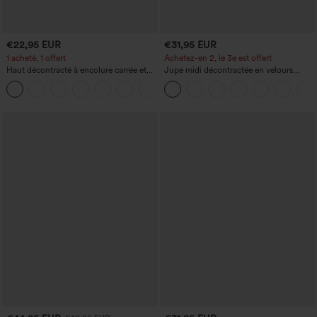
€22,95 EUR
€31,95 EUR
1 acheté, 1 offert
Achetez-en 2, le 3e est offert
Haut décontracté à encolure carrée et
Jupe midi décontractée en velours
manches courtes
côtelé, taille mi-haute, poches avant
+10
latérales à rabat