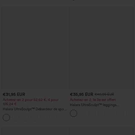
zippées
€31,95 EUR
€35,95 EUR
€40,95 EUR
Achetez-en 2 pour 52,62 €, 4 pour
Achetez-en 2, le 3e est offert
105,24 €
Halara UltraSculpt™ leggings
Halara UltraSculpt™ Débardeur de sport
d'entraînement taille haute — fronces
à col rond et ourlet arrondi
liftantes pour le fessier, maintien gainant
+11
du ventre et poche