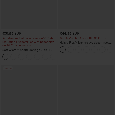
€31,95 EUR
€44,95 EUR
Achetez-en 2 et bénéficiez de 10 % de
Mix & Match : 3 pour 88,30 € EUR
réduction | Achetez-en 3 et bénéficiez
Halara Flex™ jean délavé décontracté
de 20 % de réduction
taille haute à poches, coupe baggy à
SoftlyZero™ Shorts de yoga 2-en-1
jambe large
InstantCool, super taille haute, aérés, 5''
+20
avec poches — longueur allongée
Promo