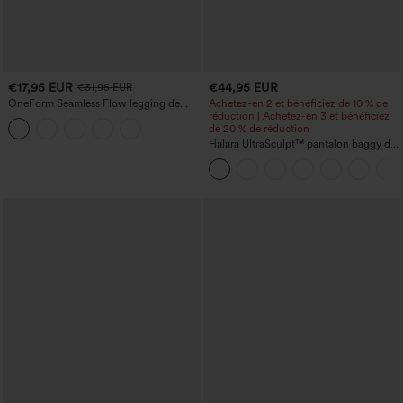
€17,95 EUR
€44,95 EUR
€31,95 EUR
OneForm Seamless Flow legging de
Achetez-en 2 et bénéficiez de 10 % de
yoga taille haute, gainant pour le ventre
réduction | Achetez-en 3 et bénéficiez
et effet rehausseur de fesses
de 20 % de réduction
Halara UltraSculpt™ pantalon baggy de
yoga taille haute à effet gainant pour le
ventre, à rayures color block, avec
poches