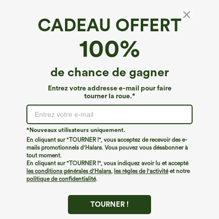
CADEAU OFFERT
Halara UltraSculpt™*
100%
Halara UltraSculpt™ brassière de sport à
maintien moyen et structure solide —
bonnets D–F
€26,95 EUR
de chance de gagner
Entrez votre addresse e-mail pour faire
tourner la roue.*
*Nouveaux utilisateurs uniquement.
En cliquant sur "TOURNER !", vous acceptez de recevoir des e-
mails promotionnels d'Halara. Vous pouvez vous désabonner à
tout moment.
En cliquant sur "TOURNER !", vous indiquez avoir lu et accepté
les conditions générales d'Halara
,
les règles de l'activité
et notre
politique de confidentialité
.
TOURNER !