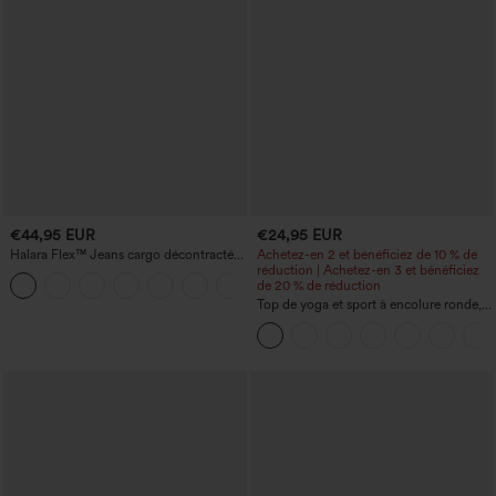
€44,95 EUR
€24,95 EUR
Halara Flex™ Jeans cargo décontractés
Achetez-en 2 et bénéficiez de 10 % de
taille mi-haute, jambes droites, avec
réduction | Achetez-en 3 et bénéficiez
+2
poches
de 20 % de réduction
Top de yoga et sport à encolure ronde,
manches courtes, à fronces, effet
rafraîchissant au toucher - UPF50+