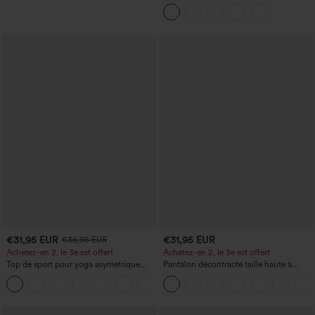
haute à effet gainant, froncée avec
ourlet arrondi, en polaire et PU
€31,95 EUR
€31,95 EUR
€35,95 EUR
Achetez-en 2, le 3e est offert
Achetez-en 2, le 3e est offert
Top de sport pour yoga asymétrique
Pantalon décontracté taille haute à
(une épaule) à manches longues avec
cordon, coupe large en mélange de lin,
+6
ouverture pour le pouce, ourlet arrondi
avec poches
haut-bas, séchage rapide, soutien-gorge
intégré.