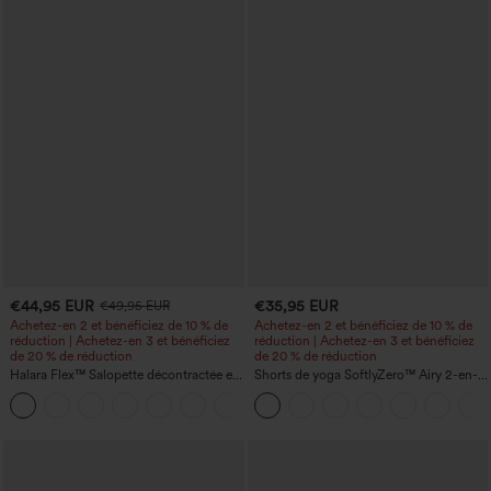
€44,95 EUR
€35,95 EUR
€49,95 EUR
Achetez-en 2 et bénéficiez de 10 % de
Achetez-en 2 et bénéficiez de 10 % de
réduction | Achetez-en 3 et bénéficiez
réduction | Achetez-en 3 et bénéficiez
de 20 % de réduction
de 20 % de réduction
Halara Flex™ Salopette décontractée en
Shorts de yoga SoftlyZero™ Airy 2-en-1
denim lavé à encolure en V avec poche
InstantCool, super taille haute, 7" avec
+1
poches