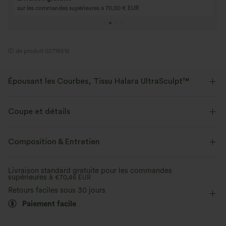
gratuit
Achetez 4 pour 3, achetez 8 pour 6
3 pour 2, 6 pour 4,
ID de produit 02718516
Épousant les Courbes, Tissu Halara UltraSculpt™
Mettez vos courbes en valeur avec notre tissu sculptant.
Coupe et détails
Extensible dans les 4 sens
Tissu respirant
Près du corps
Soutien-gorge intégré
Dos torsadé
Composition & Entretien
Doux et lisse
Compression sculptante
Col U
Enfilable
Entraînement
Sous la poitrine
Livraison standard gratuite pour les commandes
Évacue l’humidité
supérieures à
Sans manches
€70,46 EUR
Haute élasticité
Retours faciles sous 30 jours
Élasticité quatre directions
Maintien moyen
Paiement facile