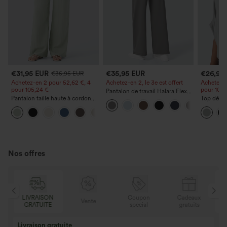
€31,95 EUR
€35,95 EUR
€26,95
€35,95 EUR
Achetez-en 2 pour 52,62 €, 4
Achetez-en 2, le 3e est offert
Achetez-e
pour 105,24 €
pour 105,
Pantalon de travail Halara Flex™
Pantalon taille haute à cordon
DayStretch à taille haute, avec
Top décon
avec poches, jambe large et
poches et coupe droite
ronde, m
+15
coupe ample, style décontracté,
et coupe
effet lin
Nos offres
ISON
Coupon
Cadeaux
LIVRAISON
Vente
UITE
spécial
gratuits
GRATUITE
Achetez-en 2, ob
3 achetés, 1 offert