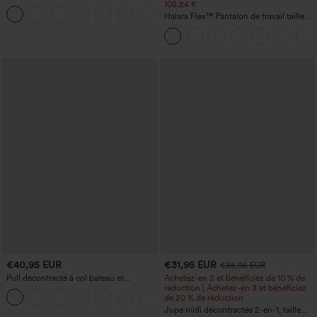
French terry à imprimé denim, taille mi-
105,24 €
haute, style jean, avec poches
Halara Flex™ Pantalon de travail taille
haute sculptant la silhouette, gainant la
taille, avec poches, jambe large en
micro-gaufre
€40,95 EUR
€31,95 EUR
€35,95 EUR
Pull décontracté à col bateau et
Achetez-en 2 et bénéficiez de 10 % de
manches chauve-souris
réduction | Achetez-en 3 et bénéficiez
+1
de 20 % de réduction
Jupe midi décontractée 2-en-1, taille