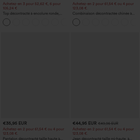
Achetez-en 3 pour 52,62 €, 6 pour
Achetez-en 2 pour 61,54 € ou 4 pour
105,24 €
123,08 €.
Top décontracté à encolure ronde,
Combinaison décontractée chinée à
manches chauve-souris et coupe ample
bretelles réglables, fronces et jambes
+1
larges, avec poches — facile comme
tout
€35,95 EUR
€44,95 EUR
€49,95 EUR
Achetez-en 2 pour 61,54 € ou 4 pour
Achetez-en 2 pour 61,54 € ou 4 pour
123,08 €.
123,08 €.
Pantalon décontracté taille haute à
Jean décontracté taille mi‑haute, à