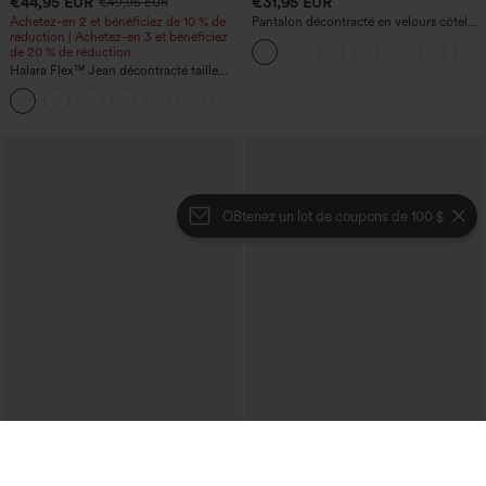
€44,95 EUR
€31,95 EUR
€49,95 EUR
Achetez-en 2 et bénéficiez de 10 % de
Pantalon décontracté en velours côtelé,
réduction | Achetez-en 3 et bénéficiez
taille mi-haute, poche zippée
de 20 % de réduction
Halara Flex™ Jean décontracté taille
haute, jambe droite, délavé, avec poches
+3
OBtenez un lot de coupons de 100 $
€49,95 EUR
€40,95 EUR
Achetez-en 2 et bénéficiez de 10 % de
Achetez-en 2, le 3e est offert