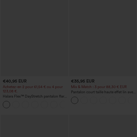
€40,95 EUR
€35,95 EUR
Achetez-en 2 pour 61,54 € ou 4 pour
Mix & Match : 3 pour 88,30 € EUR
123,08 €.
Pantalon court taille haute effet lin avec
Halara Flex™ DayStretch pantalon flare
poche zippée
de travail, taille mi-haute, poche latérale
+12
zippée