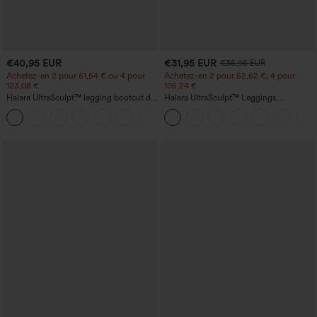
€40,95 EUR
€31,95 EUR
€35,95 EUR
Achetez-en 2 pour 61,54 € ou 4 pour
Achetez-en 2 pour 52,62 €, 4 pour
123,08 €.
105,24 €
Halara UltraSculpt™ legging bootcut de
Halara UltraSculpt™ Leggings
yoga taille haute — fronces liftantes au
d'entraînement sculptants taille haute,
+11
niveau des fesses, maintien du ventre,
effet ventre plat, avec poche
poche, effet sculptant