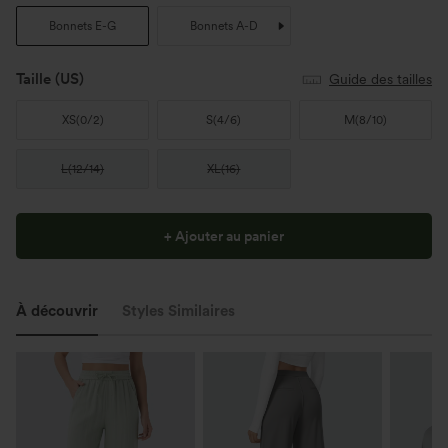
Bonnets E-G
Bonnets A-D
Taille
(US)
Guide des tailles
XS
(
0/2
)
S
(
4/6
)
M
(
8/10
)
L
(
12/14
)
XL
(
16
)
+ Ajouter au panier
À découvrir
Styles Similaires