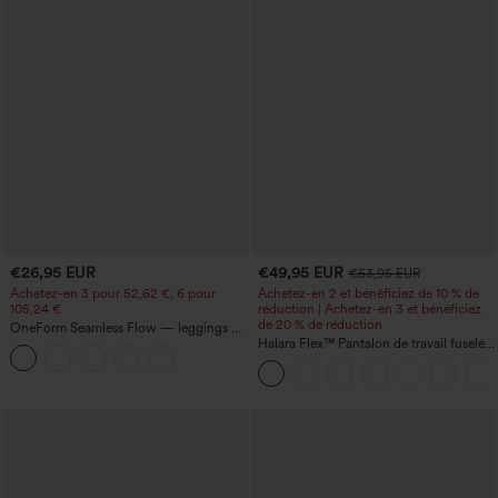
€26,95 EUR
€49,95 EUR
€53,95 EUR
Achetez-en 3 pour 52,62 €, 6 pour
Achetez-en 2 et bénéficiez de 10 % de
105,24 €
réduction | Achetez-en 3 et bénéficiez
de 20 % de réduction
OneForm Seamless Flow — leggings de
yoga sans coutures, taille mi-haute, effet
Halara Flex™ Pantalon de travail fuselé,
gainant pour le ventre et liftant pour les
uni, taille haute, avec poches
fesses