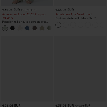
€31,95 EUR
€35,95 EUR
€35,95 EUR
Achetez-en 2 pour 52,62 €, 4 pour
Achetez-en 2, le 3e est offert
105,24 €
Pantalon de travail Halara Flex™
Pantalon taille haute à cordon avec
DayStretch à taille haute, avec poches et
poches, jambe large et coupe ample,
coupe droite
+15
style décontracté, effet lin
€26,95 EUR
€35,95 EUR
€40,95 EUR