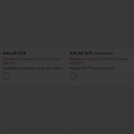
€40,95 EUR
€35,95 EUR
€44,95 EUR
Achetez-en 2 pour 61,54 € ou 4 pour
Achetez-en 2 pour 61,54 € ou 4 pour
123,08 €.
123,08 €.
DayStretch pantalon cargo slim taille
Halara Flex™ Jeans bootcut
haute, poches zippées, uni
décontractés taille haute, effet délavé,
+10
avec poches