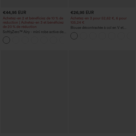
€44,95 EUR
€26,95 EUR
Achetez-en 2 et bénéficiez de 10 % de
Achetez-en 3 pour 52,62 €, 6 pour
réduction | Achetez-en 3 et bénéficiez
105,24 €
de 20 % de réduction
Blouse décontractée à col en V et
SoftlyZero™ Airy - mini robe active de
manches courtes bouffantes
danse 2-en-1 à effet "Cool Touch" avec
+9
poches — Édition Easy Peezy —
Longueur allongée