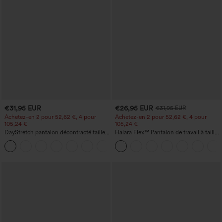
€31,95 EUR
€26,95 EUR
€31,95 EUR
Achetez-en 2 pour 52,62 €, 4 pour
Achetez-en 2 pour 52,62 €, 4 pour
105,24 €
105,24 €
DayStretch pantalon décontracté taille
Halara Flex™ Pantalon de travail à taille
haute avec poches et coupe droite
haute, jambe large, avec poches, en
+23
maille gaufrée