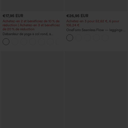
€17,95 EUR
€26,95 EUR
Achetez-en 2 et bénéficiez de 10 % de
Achetez-en 3 pour 52,62 €, 6 pour
réduction | Achetez-en 3 et bénéficiez
105,24 €
de 20 % de réduction
OneForm Seamless Flow — leggings de
Débardeur de yoga à col rond, à
yoga sans coutures, taille mi-haute, effet
fronces, effet rafraîchissant - UPF50+
gainant pour le ventre et liftant pour les
+16
fesses