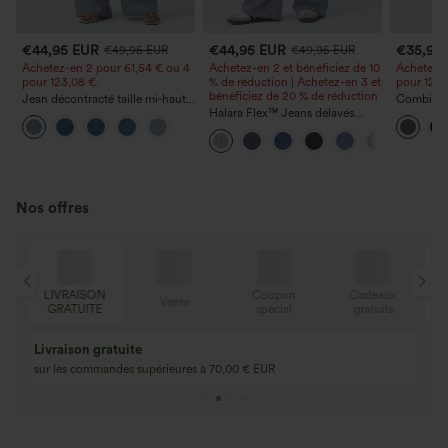
€44,95 EUR
€44,95 EUR
€35,95
€49,95 EUR
€49,95 EUR
Achetez-en 2 pour 61,54 € ou 4
Achetez-en 2 et bénéficiez de 10
Achetez-e
pour 123,08 €.
% de réduction | Achetez-en 3 et
pour 123,
bénéficiez de 20 % de réduction
Jean décontracté taille mi‑haute,
Combinai
à cordon de serrage, avec
Halara Flex™ Jeans délavés
chinée à b
poches
décontractés, coupe baggy à
fronces e
jambe large, taille basse
poches —
asymétrique, poches zippées
Nos offres
LIVRAISON
Coupon
Cadeaux
Vente
GRATUITE
spécial
gratuits
Livraison gratuite
sur les commandes supérieures à 70,00 € EUR