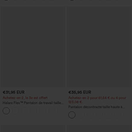
tout
€31,95 EUR
€35,95 EUR
Achetez-en 2, le 3e est offert
Achetez-en 2 pour 61,54 € ou 4 pour
123,08 €.
Halara Flex™ Pantalon de travail taille
haute avec poche latérale arrière et
Pantalon décontracté taille haute à
+13
légère coupe évasée
jambe droite, effet lin, avec poches