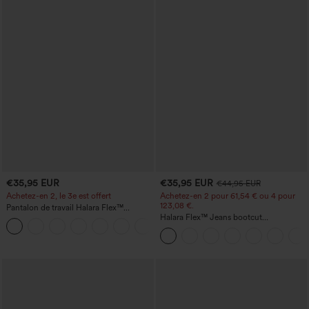
€35,95 EUR
€35,95 EUR
€44,95 EUR
Achetez-en 2, le 3e est offert
Achetez-en 2 pour 61,54 € ou 4 pour
123,08 €.
Pantalon de travail Halara Flex™
DayStretch à taille haute, avec poches et
Halara Flex™ Jeans bootcut
+23
coupe droite
décontractés taille haute, effet délavé,
avec poches