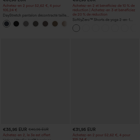
Achetez-en 2 pour 52,62 €, 4 pour
Achetez-en 2 et bénéficiez de 10 % de
105,24 €
réduction | Achetez-en 3 et bénéficiez
de 20 % de réduction
DayStretch pantalon décontracté taille
haute avec poches et coupe droite
SoftlyZero™ Shorts de yoga 2-en-1
+22
InstantCool, super taille haute, aérés, 5''
avec poches — longueur allongée
€35,95 EUR
€31,95 EUR
€40,95 EUR
Achetez-en 2, le 3e est offert
Achetez-en 2 pour 52,62 €, 4 pour
105,24 €