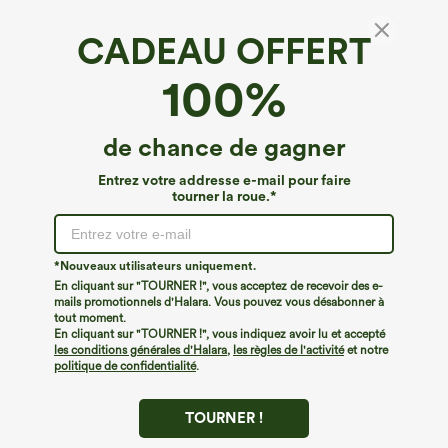
CADEAU OFFERT
Halara UltraSculpt™*
100%
Halara UltraSculpt™ short cycliste
d'entraînement gainant, taille haute, culotte
intégrée pour contrôle du ventre, 5'' avec
€40,95 EUR
de chance de gagner
poches
Entrez votre addresse e-mail pour faire
tourner la roue.*
*Nouveaux utilisateurs uniquement.
En cliquant sur "TOURNER !", vous acceptez de recevoir des e-
mails promotionnels d'Halara. Vous pouvez vous désabonner à
tout moment.
En cliquant sur "TOURNER !", vous indiquez avoir lu et accepté
les conditions générales d'Halara
,
les règles de l'activité
et notre
politique de confidentialité
.
TOURNER !