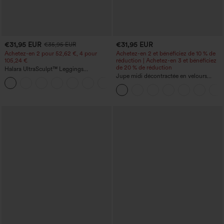
€31,95 EUR
€31,95 EUR
€35,95 EUR
Achetez-en 2 pour 52,62 €, 4 pour
Achetez-en 2 et bénéficiez de 10 % de
105,24 €
réduction | Achetez-en 3 et bénéficiez
de 20 % de réduction
Halara UltraSculpt™ Leggings
d'entraînement sculptants taille haute,
Jupe midi décontractée en velours
+16
effet ventre plat, avec poche
côtelé, taille mi-haute, poches avant
latérales à rabat