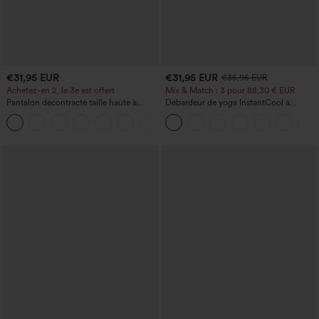
€31,95 EUR
€31,95 EUR
€35,95 EUR
Achetez-en 2, le 3e est offert
Mix & Match : 3 pour 88,30 € EUR
Pantalon décontracté taille haute à
Débardeur de yoga InstantCool à
cordon, coupe large en mélange de lin,
encolure en U et ourlet arrondi –
+5
avec poches
UPF50+