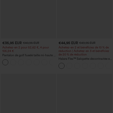
€35,95 EUR
€44,95 EUR
€40,95 EUR
€49,95 EUR
Achetez-en 2 pour 52,62 €, 4 pour
Achetez-en 2 et bénéficiez de 10 % de
105,24 €
réduction | Achetez-en 3 et bénéficiez
de 20 % de réduction
Pantalon de golf fuselé taille mi-haute à
cordon, ourlet incurvé, séchage rapide,
Halara Flex™ Salopette décontractée en
+2
avec poches — UPF40+
denim lavé à encolure en V avec poche