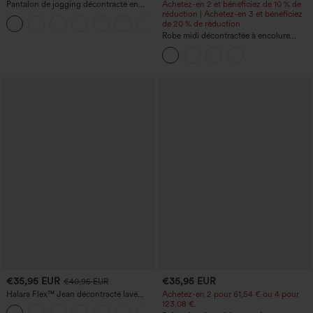
Pantalon de jogging décontracté en
Achetez-en 2 et bénéficiez de 10 % de
French terry à imprimé denim, taille mi-
réduction | Achetez-en 3 et bénéficiez
haute, style jean, avec poches
de 20 % de réduction
Robe midi décontractée à encolure
ronde, sans manches, avec soutien-
gorge intégré et ourlet à volants
€35,95 EUR
€35,95 EUR
€40,95 EUR
Halara Flex™ Jean décontracté lavé
Achetez-en 2 pour 61,54 € ou 4 pour
taille haute à poche croisée
123,08 €.