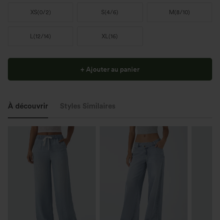
XS
(
0/2
)
S
(
4/6
)
M
(
8/10
)
L
(
12/14
)
XL
(
16
)
+ Ajouter au panier
À découvrir
Styles Similaires