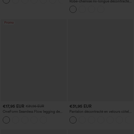
+1
Robe-chemise mi-longue décontractée
à col, mancherons, ceinturée, ourlet
fendu incurvé et poches
Promo
€17,95 EUR
€31,95 EUR
€31,95 EUR
OneForm Seamless Flow legging de
Pantalon décontracté en velours côtelé,
yoga taille haute, gainant pour le ventre
taille mi-haute, poche zippée
et effet rehausseur de fesses