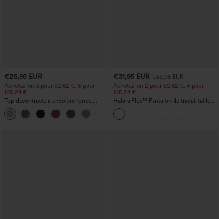
€26,95 EUR
€31,95 EUR
€35,95 EUR
Achetez-en 3 pour 52,62 €, 6 pour
Achetez-en 2 pour 52,62 €, 4 pour
105,24 €
105,24 €
Top décontracté à encolure ronde,
Halara Flex™ Pantalon de travail taille
manches chauve-souris et coupe ample
haute sculptant la silhouette, gainant la
+1
taille, avec poches, jambe large en
micro-gaufre