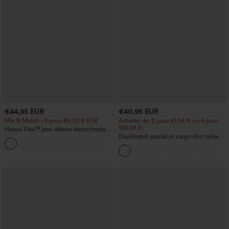
€44,95 EUR
€40,95 EUR
Mix & Match : 3 pour 88,30 € EUR
Achetez-en 2 pour 61,54 € ou 4 pour
123,08 €.
Halara Flex™ jean délavé décontracté
taille haute à poches, coupe baggy à
DayStretch pantalon cargo slim taille
+2
jambe large
haute, poches zippées, uni