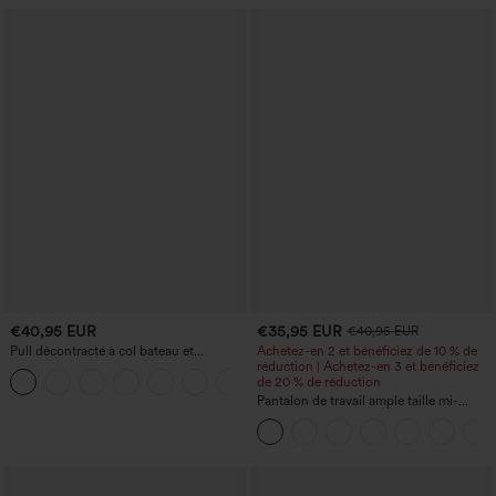
€40,95 EUR
€35,95 EUR
€40,95 EUR
Pull décontracté à col bateau et
Achetez-en 2 et bénéficiez de 10 % de
manches chauve-souris
réduction | Achetez-en 3 et bénéficiez
+1
de 20 % de réduction
Pantalon de travail ample taille mi-
haute, coupe « barrel » (jambe en forme
de tonneau) avec poches