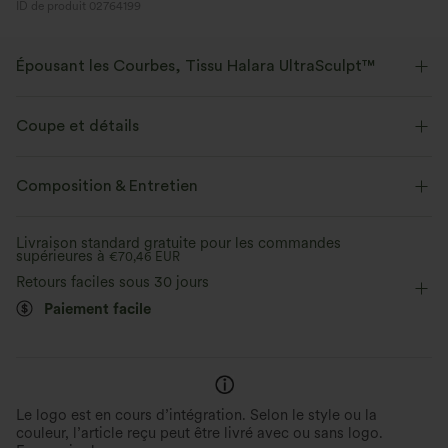
ID de produit 02764199
Épousant les Courbes, Tissu Halara UltraSculpt™
Mettez vos courbes en valeur avec notre tissu sculptant.
Coupe et détails
Extensible dans les 4 sens
Tissu respirant
Maintien moyen
Short intégré
Taille plate
Composition & Entretien
Doux et lisse
Compression sculptante
Poches latérales
Entraînement
12,5 cm
Livraison standard gratuite pour les commandes
Évacue l’humidité
supérieures à
Taille haute
€70,46 EUR
Ajusté
Haute élasticité
Retours faciles sous 30 jours
Élasticité quatre directions
Doux pour la peau
Paiement facile
Le logo est en cours d’intégration. Selon le style ou la
couleur, l’article reçu peut être livré avec ou sans logo.