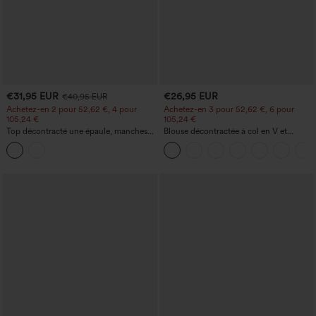
€31,95 EUR
€26,95 EUR
€40,95 EUR
Achetez-en 2 pour 52,62 €, 4 pour
Achetez-en 3 pour 52,62 €, 6 pour
105,24 €
105,24 €
Top décontracté une épaule, manches
Blouse décontractée à col en V et
courtes, ourlet arrondi hi-low,
manches courtes bouffantes
soutien‑gorge intégré, motif à pois