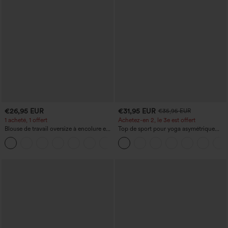
€26,95 EUR
€31,95 EUR
€35,95 EUR
1 acheté, 1 offert
Achetez-en 2, le 3e est offert
Blouse de travail oversize à encolure en
Top de sport pour yoga asymétrique
V, manches courtes, en tissu
(une épaule) à manches longues avec
+1
anti‑froissage
ouverture pour le pouce, ourlet arrondi
haut-bas, séchage rapide, soutien-gorge
intégré.