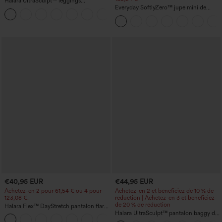
Halara UltraSculpt™ leggings
d'entraînement taille haute — fronces
Everyday SoftlyZero™ jupe mini de
+12
liftantes pour le fessier, maintien gainant
tennis aérée à pans croisés 2-en-1 avec
du ventre et poche
poche latérale et toucher frais - Lucid-
UPF50+
€40,95 EUR
€44,95 EUR
Achetez-en 2 pour 61,54 € ou 4 pour
Achetez-en 2 et bénéficiez de 10 % de
123,08 €.
réduction | Achetez-en 3 et bénéficiez
de 20 % de réduction
Halara Flex™ DayStretch pantalon flare
de travail, taille mi-haute, poche latérale
Halara UltraSculpt™ pantalon baggy de
+12
zippée
yoga taille haute à effet gainant pour le