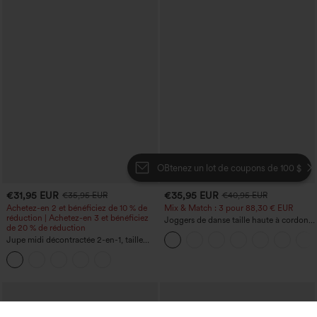
OBtenez un lot de coupons de 100 $
€31,95 EUR
€35,95 EUR
€35,95 EUR
€40,95 EUR
Achetez-en 2 et bénéficiez de 10 % de
Mix & Match : 3 pour 88,30 € EUR
réduction | Achetez-en 3 et bénéficiez
Joggers de danse taille haute à cordon,
de 20 % de réduction
effet froncé, coupe fuselée, à séchage
Jupe midi décontractée 2-en-1, taille
rapide et toucher frais, avec poches —
haute à effet gainant, froncée avec
UPF40+
ourlet arrondi, en polaire et PU