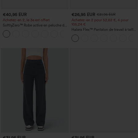
€40,95 EUR
€26,95 EUR
€31,95 EUR
Achetez-en 2, le 3e est offert
Achetez-en 2 pour 52,62 €, 4 pour
105,24 €
SoftlyZero™ Robe active en peluche dos
nu — Édition Hyper Facile
Halara Flex™ Pantalon de travail à taille
+29
haute, jambe large, avec poches, en
maille gaufrée
€31,95 EUR
€31,95 EUR