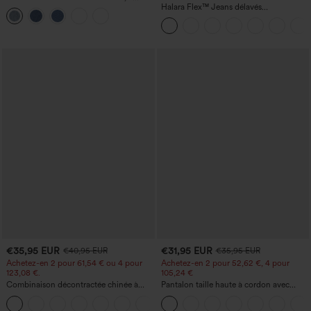
cordon de serrage, avec poches
Halara Flex™ Jeans délavés
décontractés, coupe baggy à jambe
large, taille basse asymétrique, poches
zippées
€35,95 EUR
€31,95 EUR
€40,95 EUR
€35,95 EUR
Achetez-en 2 pour 61,54 € ou 4 pour
Achetez-en 2 pour 52,62 €, 4 pour
123,08 €.
105,24 €
Combinaison décontractée chinée à
Pantalon taille haute à cordon avec
bretelles réglables, fronces et jambes
poches, jambe large et coupe ample,
+10
larges, avec poches — facile comme
style décontracté, effet lin