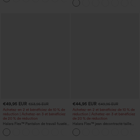
ventre, à rayures color block, avec
poches
€49,95 EUR
€44,95 EUR
€53,95 EUR
€49,95 EUR
Achetez-en 2 et bénéficiez de 10 % de
Achetez-en 2 et bénéficiez de 10 % de
réduction | Achetez-en 3 et bénéficiez
réduction | Achetez-en 3 et bénéficiez
de 20 % de réduction
de 20 % de réduction
Halara Flex™ Pantalon de travail fuselé,
Halara Flex™ jean décontracté taille
uni, taille haute, avec poches
haute, large, avec poches, ourlet
+8
retroussé et effet délavé