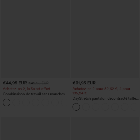
€44,95 EUR
€31,95 EUR
€49,95 EUR
Achetez-en 2, le 3e est offert
Achetez-en 2 pour 52,62 €, 4 pour
105,24 €
Combinaison de travail sans manches à
encolure bateau, côtés noués, toucher
DayStretch pantalon décontracté taille
+8
frais, rayée, avec poches — Édition Easy
haute à jambe en forme de tonneau
Peezy
avec poches