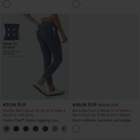
+3
(High-Low), schnell trocknend – Yoga-
kühlender Cool-Touch-Effekt, gestreift
Sporttop mit integriertem BH
und mit Taschen – Easy Peezy Edition
€31,95 EUR
€49,95 EUR
€53,95 EUR
Kaufen Sie 2 Stück für 52,62 € oder 4
Beim Kauf von 2 Stück 10 % Rabatt |
Stück für 105,24 €.
Beim Kauf von 3 Stück 20 % Rabatt
Halara Flex™ Jeans Jeggings aus
Hoch taillierte, konische, einfarbige
elastischem Strick-Denim mit hohem
Anzughose mit Seitentaschen
Bund und Gesäßtaschen