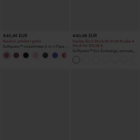
€40,95 EUR
€40,95 EUR
Kaufe 2, erhalte 1 gratis
Kaufen Sie 2 Stück für 61,54 € oder 4
Stück für 123,08 €.
Softlyzero™ rückenfreies 2-in-1-Flare-
Trainingskleid – Wannabe – Easy Peezy
Softlyzero™ Eco Einfarbige, schmale,
+29
hoch taillierte Wanderhose mit
mehreren Taschen