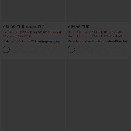
€31,95 EUR
€31,95 EUR
€35,95 EUR
Kaufen Sie 2 Stück für 52,62 € oder 4
Beim Kauf von 2 Stück 10 % Rabatt |
Stück für 105,24 €.
Beim Kauf von 3 Stück 20 % Rabatt
Halara UltraSculpt™ Trainingsleggings
2-in-1-Fitness-Shorts mit Gesäßtasche
mit hoher Taille – formend, Po-Lifting,
und seitlicher versteckter Tasche 6,3 cm
+15
Bauchkontrolle und mit Taschen