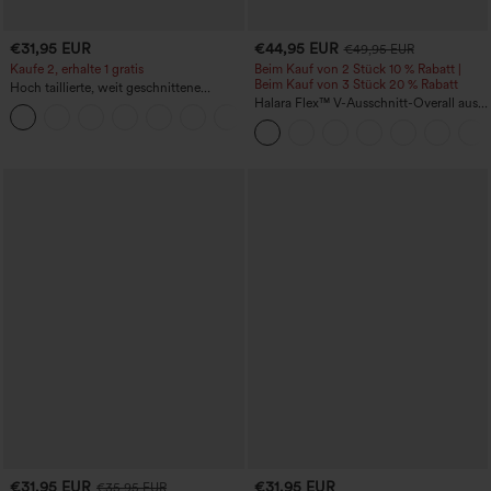
€31,95 EUR
€44,95 EUR
€49,95 EUR
Kaufe 2, erhalte 1 gratis
Beim Kauf von 2 Stück 10 % Rabatt |
Beim Kauf von 3 Stück 20 % Rabatt
Hoch taillierte, weit geschnittene
Freizeithose aus Leinenmischung mit
Halara Flex™ V-Ausschnitt-Overall aus
+5
Kordelzug und Taschen
gewaschenem Denim mit Taschen –
lässig
€31,95 EUR
€31,95 EUR
€35,95 EUR