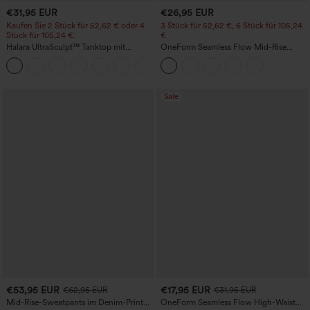
€31,95 EUR
€26,95 EUR
Kaufen Sie 2 Stück für 52,62 € oder 4
3 Stück für 52,62 €, 6 Stück für 105,24
Stück für 105,24 €.
€
Halara UltraSculpt™ Tanktop mit
OneForm Seamless Flow Mid-Rise
Rundhalsausschnitt und
Yoga-Leggings - mittelhoher Bund,
+11
geschwungenem Saum
bauchformend und mit Po-Lifting-
Effekt
Sale
€53,95 EUR
€17,95 EUR
€62,95 EUR
€31,95 EUR
Mid-Rise-Sweatpants im Denim-Print
OneForm Seamless Flow High-Waist