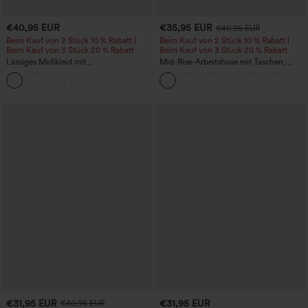
€40,95 EUR
€35,95 EUR
€40,95 EUR
Beim Kauf von 2 Stück 10 % Rabatt |
Beim Kauf von 2 Stück 10 % Rabatt |
Beim Kauf von 3 Stück 20 % Rabatt
Beim Kauf von 3 Stück 20 % Rabatt
Lässiges Midikleid mit
Mid-Rise-Arbeitshose mit Taschen,
Rundhalsausschnitt, integriertem BH,
Barrel-Leg und weiter Passform
ärmellos und Rüschensaum
€31,95 EUR
€31,95 EUR
€40,95 EUR