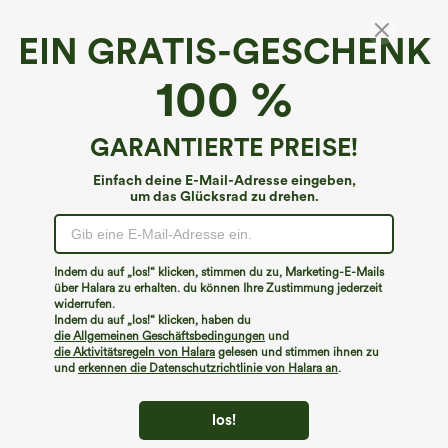
EIN GRATIS-GESCHENK
Halara UltraSculpt™*
100 %
Halara UltraSculpt™ SoCinched High Waist
Bauch Kontrolle Po Lifting Geraffte Shaping
Yoga Radlerhose 5'' mit Taschen
€13,95 EUR
GARANTIERTE PREISE!
€31,95 EUR
Einfach deine E-Mail-Adresse eingeben,
um das Glücksrad zu drehen.
Indem du auf „los!“ klicken, stimmen du zu, Marketing-E-Mails
über Halara zu erhalten. du können Ihre Zustimmung jederzeit
widerrufen.
Indem du auf „los!“ klicken, haben du
die Allgemeinen Geschäftsbedingungen
und
die Aktivitätsregeln von Halara
gelesen und stimmen ihnen zu
und
erkennen die Datenschutzrichtlinie von Halara an
.
los!