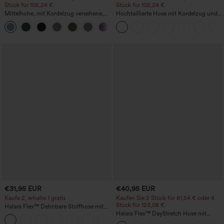
Stück für 105,24 €.
Stück für 105,24 €.
Mittelhohe, mit Kordelzug versehene,
Hochtaillierte Hose mit Kordelzug und
schnelltrocknende Golfhose mit schmal
Taschen, weitem Bein, lässig und locker
+2
zulaufendem Schnitt, abgerundetem
in Leinenoptik
Saum und Taschen – UPF 40+
€31,95 EUR
€40,95 EUR
Kaufe 2, erhalte 1 gratis
Kaufen Sie 2 Stück für 61,54 € oder 4
Stück für 123,08 €.
Halara Flex™ Dehnbare Stoffhose mit
hohem Bund und Seitentasche hinten
Halara Flex™ DayStretch Hose mit
+13
mittlerer Bundhöhe, seitlicher