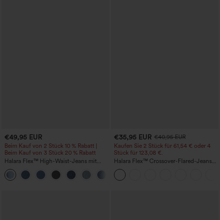
€49,95 EUR
€35,95 EUR
€40,95 EUR
Beim Kauf von 2 Stück 10 % Rabatt |
Kaufen Sie 2 Stück für 61,54 € oder 4
Beim Kauf von 3 Stück 20 % Rabatt
Stück für 123,08 €.
Halara Flex™ High-Waist-Jeans mit
Halara Flex™ Crossover-Flared-Jeans
Bauchkontrolle, weitem Bein und
aus elastischem Strick-Denim mit
Taschen
hohem Bund und mehreren Taschen