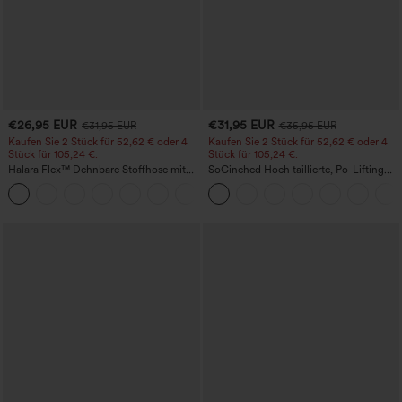
€26,95 EUR
€31,95 EUR
€31,95 EUR
€35,95 EUR
Kaufen Sie 2 Stück für 52,62 € oder 4
Kaufen Sie 2 Stück für 52,62 € oder 4
Stück für 105,24 €.
Stück für 105,24 €.
Halara Flex™ Dehnbare Stoffhose mit
SoCinched Hoch taillierte, Po-Lifting
hohem Bund, Waffelmuster,
7/8-Trainingsleggings mit
+21
Seitentaschen und weitem Bein
Bauchkontrolle und Seitentaschen