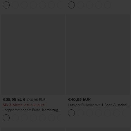
aus French Terry, lässig, mit Taschen
Yogaleggings – nahtlos, mit hoher
Taille, bauchformend und mit
Hebeeffekt für den Po
€35,95 EUR
€40,95 EUR
€40,95 EUR
Mix & Match: 3 für 88,30 €
Lässiger Pullover mit U-Boot-Ausschnitt
und Fledermausärmeln.
Jogger mit hohem Bund, Kordelzug
und Raffung, schmal zulaufend,
schnelltrocknend mit kühlendem Griff,
mit Taschen - UPF40+