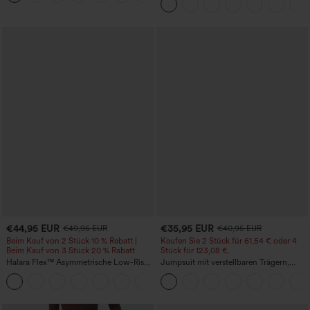
Reißverschlusstasche und
Work‑Flare‑Schnitt
€44,95 EUR
€35,95 EUR
€49,95 EUR
€40,95 EUR
Beim Kauf von 2 Stück 10 % Rabatt |
Kaufen Sie 2 Stück für 61,54 € oder 4
Beim Kauf von 3 Stück 20 % Rabatt
Stück für 123,08 €.
Halara Flex™ Asymmetrische Low-Rise-
Jumpsuit mit verstellbaren Trägern,
Jeans mit Reißverschlusstaschen,
gerafftem Detail, weitem Bein und
+5
Baggy-Stil, weitem Bein, gewaschen,
meliertem Stoff, lässig, mit Taschen -
lässig
Easy Peezy