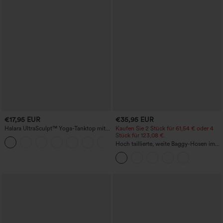
€17,95 EUR
€35,95 EUR
Halara UltraSculpt™ Yoga-Tanktop mit
Kaufen Sie 2 Stück für 61,54 € oder 4
doppelten Trägern und gedrehtem
Stück für 123,08 €.
+11
Rückendesign
Hoch taillierte, weite Baggy-Hosen im
Casual-Stil mit Taschen