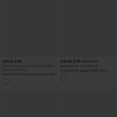
€31,95 EUR
€31,95 EUR
€35,95 EUR
Kaufen Sie 2 Stück für 52,62 € oder 4
Mix & Match: 3 für 88,30 €
Stück für 105,24 €.
U-Ausschnitt, abgerundeter Saum,
Stoffhose mit Knopfleiste, hohem Bund,
InstantCool Yoga-Trägertop – UPF50+
mehreren Taschen und geradem Bein
+23