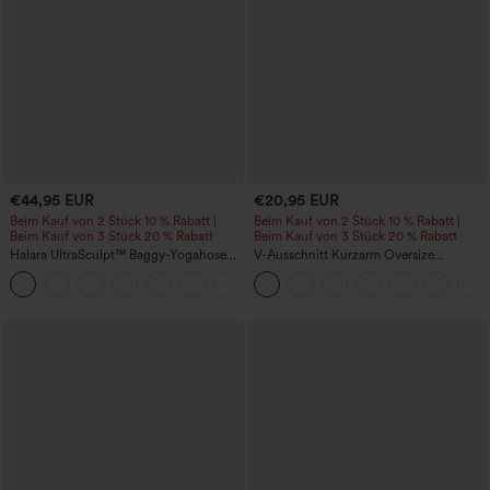
€44,95 EUR
€20,95 EUR
Beim Kauf von 2 Stück 10 % Rabatt |
Beim Kauf von 2 Stück 10 % Rabatt |
Beim Kauf von 3 Stück 20 % Rabatt
Beim Kauf von 3 Stück 20 % Rabatt
Halara UltraSculpt™ Baggy-Yogahose
V-Ausschnitt Kurzarm Oversize
mit hohem Bund, Bauchkontrolle,
InstantCool schnelltrocknendes Yoga-
Color-Block-Streifen und Taschen
Sporttop