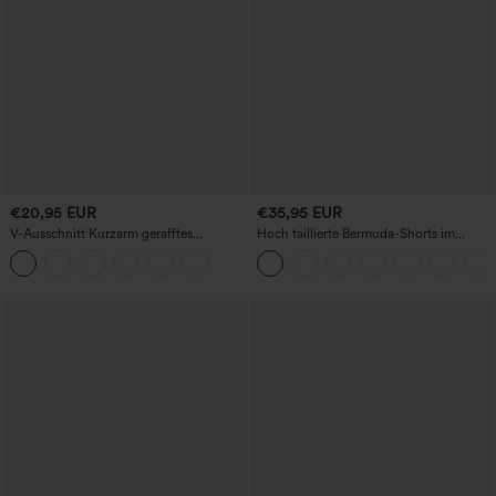
€20,95 EUR
€35,95 EUR
V-Ausschnitt Kurzarm gerafftes
Hoch taillierte Bermuda-Shorts im
schlichtes Freizeit-T-Shirt
Resort-Look, Leinen-Optik, mit
umgeschlagenem Saum, 10'' und
Taschen