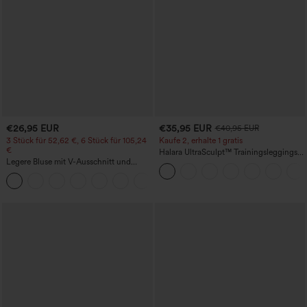
€26,95 EUR
€35,95 EUR
€40,95 EUR
3 Stück für 52,62 €, 6 Stück für 105,24
Kaufe 2, erhalte 1 gratis
€
Halara UltraSculpt™ Trainingsleggings
Legere Bluse mit V-Ausschnitt und
mit hohem Bund – raffende Push-up-
kurzen Puffärmeln
Po-Form, Bauchkontrolle, Taschen und
formende Passform