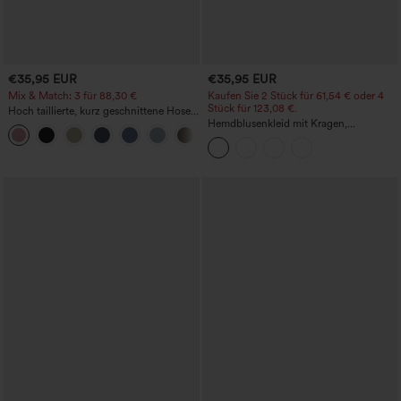
€35,95 EUR
€35,95 EUR
Mix & Match: 3 für 88,30 €
Kaufen Sie 2 Stück für 61,54 € oder 4
Stück für 123,08 €.
Hoch taillierte, kurz geschnittene Hose
mit Reißverschlusstasche in Leinenoptik
Hemdblusenkleid mit Kragen,
+7
Kappenärmeln, Taillengürtel,
geschwungenem Schlitzsaum, Midi-
Länge und Taschen