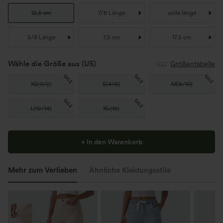
12,5 cm
7/8 Länge
volle länge
5/8 Länge
7,5 cm
17.5 cm
Wähle die Größe aus
(US)
Größentabelle
SALE
SALE
SALE
XS
(
0/2
)
S
(
4/6
)
M
(
8/10
)
SALE
SALE
L
(
12/14
)
XL
(
16
)
+ In den Warenkorb
Mehr zum Verlieben
Ähnliche Kleidungsstile