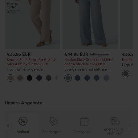
€35,95 EUR
€44,95 EUR
€35,95
€49,95 EUR
Kaufen Sie 2 Stück für 61,54 €
Kaufen Sie 2 Stück für 61,54 €
Kaufe 2, e
oder 4 Stück für 123,08 €.
oder 4 Stück für 123,08 €.
High Wais
Hoch taillierte, gerade
Lässige Jeans mit mittlerer
Straight 
geschnittene, legere Leinen-
Bundhöhe, Kordelzug und
+5
Optik-Hose mit Taschen
Taschen
Unsere Angebote
KOSTENLOSER
Verkauf
Sondergutschein
Gratisgeschenke
Verkauf
VERSAND