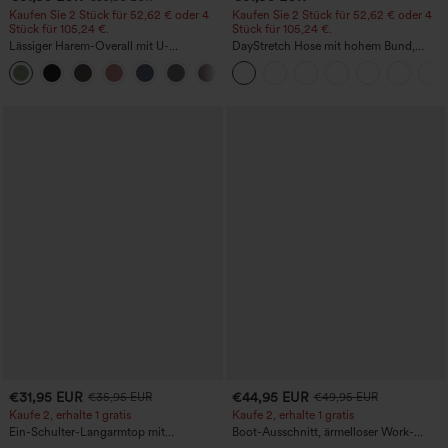
Kaufen Sie 2 Stück für 52,62 € oder 4
Kaufen Sie 2 Stück für 52,62 € oder 4
Stück für 105,24 €.
Stück für 105,24 €.
Lässiger Harem-Overall mit U-
DayStretch Hose mit hohem Bund,
Ausschnitt und Taschen - Easy Peezy
Barrel-Leg und Taschen
+11
Edition
€31,95 EUR
€44,95 EUR
€35,95 EUR
€49,95 EUR
Kaufe 2, erhalte 1 gratis
Kaufe 2, erhalte 1 gratis
Ein-Schulter-Langarmtop mit
Boot-Ausschnitt, ärmelloser Work-
Daumenloch, geschwungener Saum
Jumpsuit mit seitlicher Bindung,