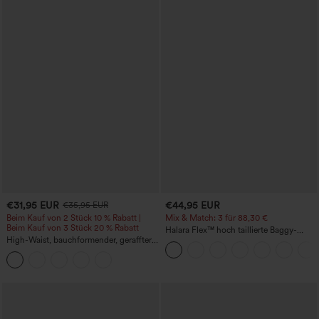
€31,95 EUR
€44,95 EUR
€35,95 EUR
Beim Kauf von 2 Stück 10 % Rabatt |
Mix & Match: 3 für 88,30 €
Beim Kauf von 3 Stück 20 % Rabatt
Halara Flex™ hoch taillierte Baggy-
High-Waist, bauchformender, geraffter
Jeans mit Taschen, weitem Bein,
Midirock mit geschwungenem Saum, 2-
stonewashed, lässig
in-1 Fleece/PU, lässig