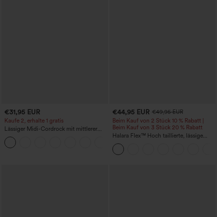
€31,95 EUR
€44,95 EUR
€49,95 EUR
Kaufe 2, erhalte 1 gratis
Beim Kauf von 2 Stück 10 % Rabatt |
Beim Kauf von 3 Stück 20 % Rabatt
Lässiger Midi-Cordrock mit mittlerer
Bundhöhe und vorderseitiger
Halara Flex™ Hoch taillierte, lässige
+1
Klapptasche
Jeans mit Taschen, umgekrempeltem
Saum, weitem Bein und verwaschenem
Finish