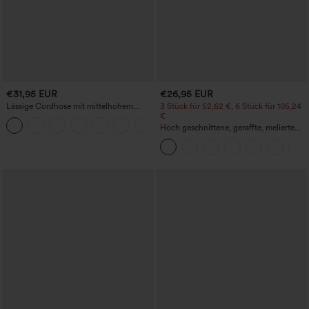
€31,95 EUR
€26,95 EUR
Lässige Cordhose mit mittelhohem
3 Stück für 52,62 €, 6 Stück für 105,24
Bund, Reißverschluss und Seitentaschen
€
+7
Hoch geschnittene, geraffte, melierte
Yoga-Pedal-Pusher-Joggers mit
Taschen