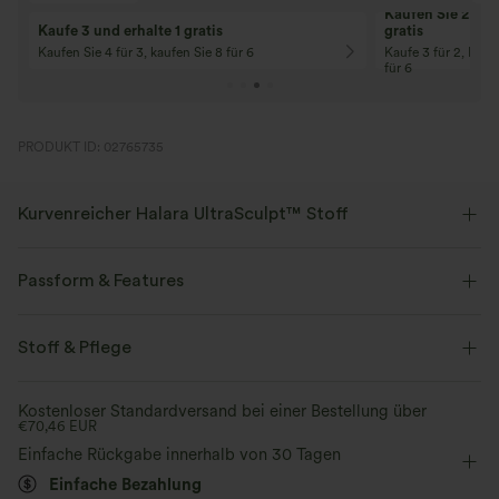
10% Rabatt
12% Rabatt
Ab einem Bestellwert von 107,00 €!
Ab einem Bestellwe
Code: Aug2026
Code: Aug2026
PRODUKT ID: 02765735
Kurvenreicher Halara UltraSculpt™ Stoff
Betone deine Kurven mit unserem figurformenden Stoff.
Passform & Features
Vier-Wege-Stretch
Atmungsaktiv
V-förmiger Bund
Seitentaschen
Raffung
Stoff & Pflege
Weich und glänzend
überziehen
Yoga & Pilates
12,5 cm
Kostenloser Standardversand bei einer Bestellung über
Kompression zur Formgebung
€70,46 EUR
mit hohem Bund
eng geschnitten
Hohe Dehnung
Einfache Rückgabe innerhalb von 30 Tagen
Vier-Wege-Stretch
Feuchtigkeitsableitend
Einfache Bezahlung