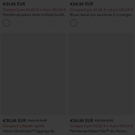
€31,95 EUR
€26,95 EUR
Compra 2 por 52,62 € o 4 por 105,24 €.
Compra 3 por 52,62 € o 6 por 105,24 €.
Pantalones pierna recta múltiple bolsillo
Blusa casual con escote en V y mangas
botón tiro alto
cortas abullonadas
+23
€35,95 EUR
€26,95 EUR
€40,95 EUR
€31,95 EUR
Compra 2 y llévate 1 gratis
Compra 2 por 52,62 € o 4 por 105,24 €.
Halara UltraSculpt™ leggings de
Pantalones Halara Flex™ de oficina