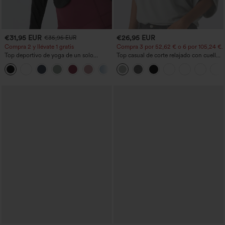
€31,95 EUR
€26,95 EUR
€35,95 EUR
Compra 2 y llévate 1 gratis
Compra 3 por 52,62 € o 6 por 105,24 €.
Top deportivo de yoga de un solo
Top casual de corte relajado con cuello
hombro, manga larga con agujero para
redondo y mangas murciélago.
+3
el pulgar, dobladillo curvo estilo high-
low (frente más corto, espalda más
larga), de secado rápido, con sujetador
incorporado