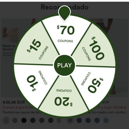
Recomendado
€35,95 EUR
€44,95 EUR
€49,95 EUR
Compra 2 por 61,54 € o 4 por 123,08 €.
Compra 2 por 61,54 € o 4 por 123,08 €.
Pantalones casual de talle alto y pierna
Jeans casual de tiro medio con cordón y
recta con tacto de lino y bolsillos
bolsillos
+5