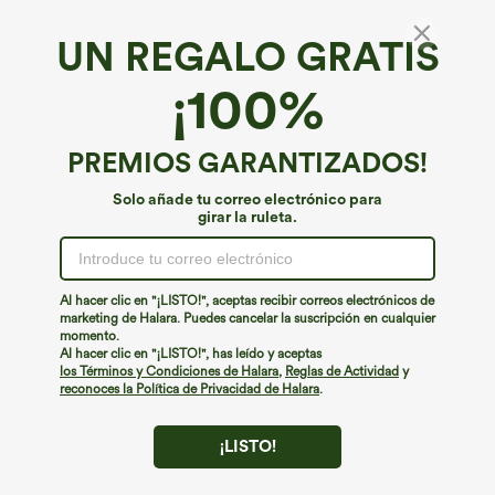
UN REGALO GRATIS
¡100%
PREMIOS GARANTIZADOS!
Solo añade tu correo electrónico para
girar la ruleta.
¡Ups!
No podemos encontrar la página que estás buscando.
Al hacer clic en "¡LISTO!", aceptas recibir correos electrónicos de
marketing de Halara. Puedes cancelar la suscripción en cualquier
momento.
Seguir comprando
Al hacer clic en "¡LISTO!", has leído y aceptas
los Términos y Condiciones de Halara
,
Reglas de Actividad
y
reconoces la Política de Privacidad de Halara
.
¡LISTO!