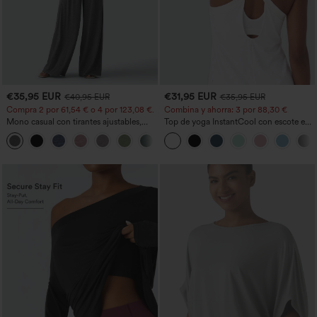
€35,95 EUR
€31,95 EUR
€40,95 EUR
€35,95 EUR
Compra 2 por 61,54 € o 4 por 123,08 €.
Combina y ahorra: 3 por 88,30 €
Mono casual con tirantes ajustables,
Top de yoga InstantCool con escote en
fruncidos, pierna ancha, tejido jaspeado
U y bajo curvado - UPF50+
+10
y bolsillos - Easy Peezy