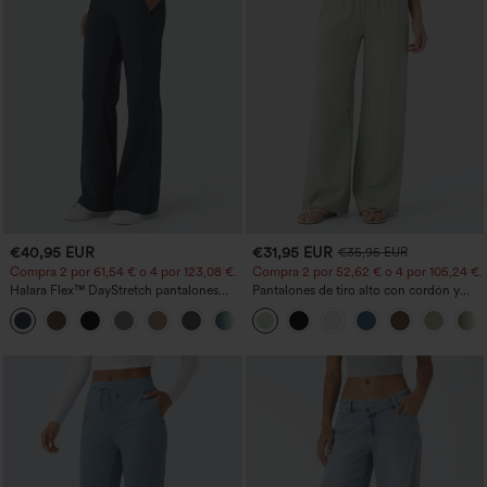
€40,95 EUR
€31,95 EUR
€35,95 EUR
Compra 2 por 61,54 € o 4 por 123,08 €.
Compra 2 por 52,62 € o 4 por 105,24 €.
Halara Flex™ DayStretch pantalones
Pantalones de tiro alto con cordón y
acampanados de trabajo de tiro medio
bolsillos, pernera ancha, holgados y de
+12
con bolsillo lateral con cremallera
estilo casual con tacto de lino.