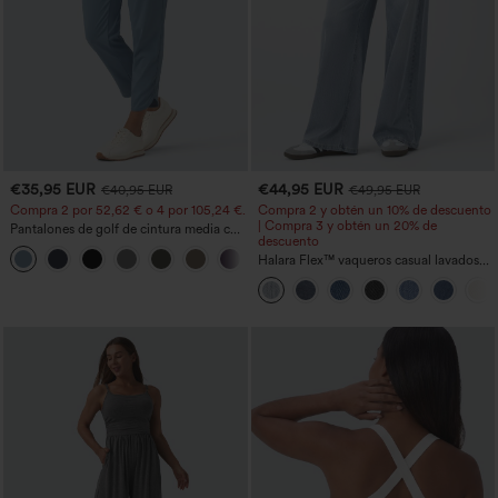
€35,95 EUR
€44,95 EUR
€40,95 EUR
€49,95 EUR
Compra 2 por 52,62 € o 4 por 105,24 €.
Compra 2 y obtén un 10% de descuento
| Compra 3 y obtén un 20% de
Pantalones de golf de cintura media con
descuento
cordón, dobladillo curvo, secado rápido,
+2
de corte cónico y con bolsillos - UPF40+
Halara Flex™ vaqueros casual lavados
asimétricos de tiro bajo con bolsillos
con cremallera, corte baggy y pierna
ancha