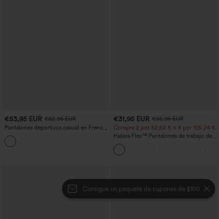
€53,95 EUR
€31,95 EUR
€62,95 EUR
€35,95 EUR
Pantalones deportivos casual en French
Compra 2 por 52,62 € o 4 por 105,24 €.
terry con estampado denim, tiro medio,
Halara Flex™ Pantalones de trabajo de
estilo jeans y bolsillos
talle alto, moldeadores del cuerpo, que
estilizan la cintura, con bolsillos, de
pierna ancha en micro‑waffle
Consigue un paquete de cupones de $100