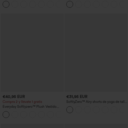
entrenamiento moldeadores de talle alto
anchos plisados de tiro alto con bolsillos
+11
con fruncido trasero que realza los
en tela tipo gofre
glúteos, control de abdomen y bolsillos
€40,95 EUR
€31,95 EUR
Compra 2 y llévate 1 gratis
SoftlyZero™ Airy shorts de yoga de talle
alto, fruncidos, InstantCool, 3'' con
Everyday Softlyzero™ Plush Vestido
bolsillos
deportivo sin espalda 2 en 1
+29
acampanado -Wannabe -Easy Peezy