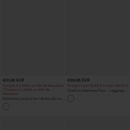
€31,95 EUR
€26,95 EUR
Compra 2 y obtén un 10% de descuento
Compra 3 por 52,62 € o 6 por 105,24 €.
| Compra 3 y obtén un 20% de
OneForm Seamless Flow – Leggings de
descuento
yoga sin costuras, tiro medio, control de
Pantalones cortos 2 en 1 de tiro alto con
abdomen y realce de glúteos
bolsillo interior y trasero
+25