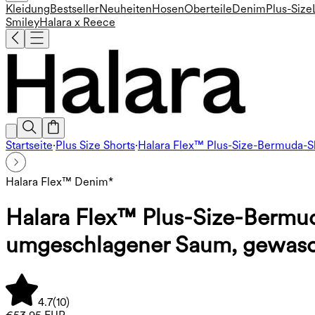
Kleidung
Bestseller
Neuheiten
Hosen
Oberteile
Denim
Plus-Size
Smiley
Halara x Reece
Startseite
·
Plus Size Shorts
·
Halara Flex™ Plus-Size-Bermuda-Sh
Halara Flex™ Denim*
Halara Flex™ Plus-Size-Bermud
umgeschlagener Saum, gewasche
4.7
(
10
)