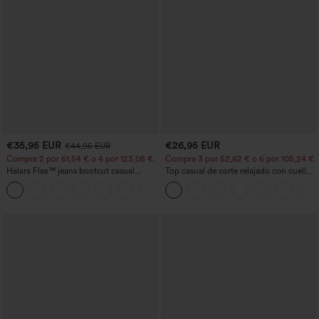
€35,95 EUR
€26,95 EUR
€44,95 EUR
Compra 2 por 61,54 € o 4 por 123,08 €.
Compra 3 por 52,62 € o 6 por 105,24 €.
Halara Flex™ jeans bootcut casual
Top casual de corte relajado con cuello
lavados, de talle alto y con bolsillos
redondo y mangas murciélago.
+5