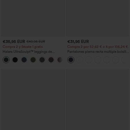
€35,95 EUR
€31,95 EUR
€40,95 EUR
Compra 2 y llévate 1 gratis
Compra 2 por 52,62 € o 4 por 105,24 €.
Halara UltraSculpt™ leggings de
Pantalones pierna recta múltiple bolsillo
entrenamiento moldeadores de talle alto
botón tiro alto
+11
con fruncido trasero que realza los
glúteos, control de abdomen y bolsillos