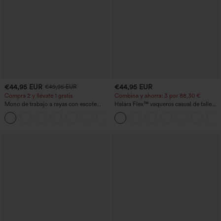
€44,95 EUR
€44,95 EUR
€49,95 EUR
Compra 2 y llévate 1 gratis
Combina y ahorra: 3 por 88,30 €
Mono de trabajo a rayas con escote
Halara Flex™ vaqueros casual de talle
barco, sin mangas, lazo lateral, tacto
alto con bolsillos, estilo baggy de pierna
+8
Cool Touch y bolsillos - Edición Easy
ancha, efecto lavado
Peezy