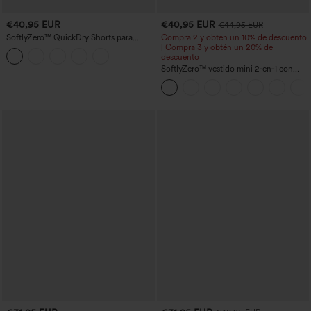
€40,95 EUR
€40,95 EUR
€44,95 EUR
SoftlyZero™ QuickDry Shorts para
Compra 2 y obtén un 10% de descuento
correr 2 en 1 de 5'' con bolsillos — talle
| Compra 3 y obtén un 20% de
alto, control de abdomen, puntos
descuento
reflectantes y dobladillo cruzado
SoftlyZero™ vestido mini 2‑en‑1 con
escote en U aireado y bolsillos,
InstantCool, para baile y actividad —
facilísimo