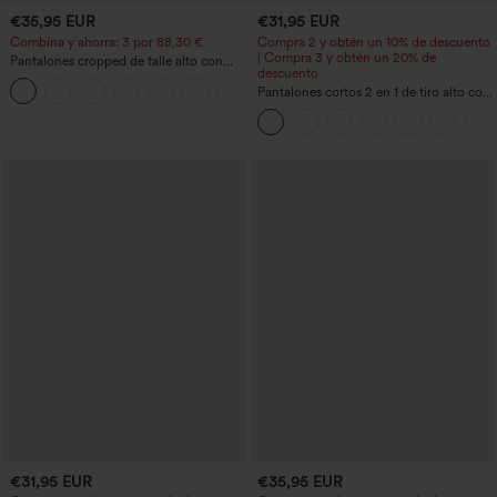
€35,95 EUR
€31,95 EUR
Combina y ahorra: 3 por 88,30 €
Compra 2 y obtén un 10% de descuento
| Compra 3 y obtén un 20% de
Pantalones cropped de talle alto con
descuento
bolsillos con cremallera y efecto lino
+7
Pantalones cortos 2 en 1 de tiro alto con
bolsillo interior y trasero
€31,95 EUR
€35,95 EUR