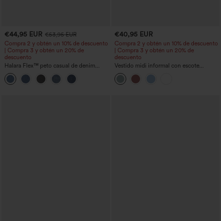
€44,95 EUR
€40,95 EUR
€53,95 EUR
Compra 2 y obtén un 10% de descuento
Compra 2 y obtén un 10% de descuento
| Compra 3 y obtén un 20% de
| Compra 3 y obtén un 20% de
descuento
descuento
Halara Flex™ peto casual de denim
Vestido midi informal con escote
lavado con escote cuadrado y bolsillos
redondo, sujetador integrado, sin
mangas y bajo con volantes