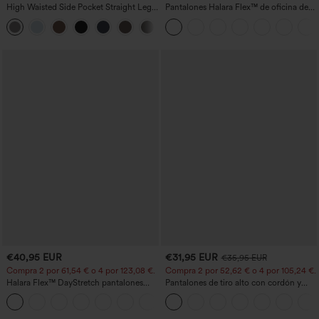
High Waisted Side Pocket Straight Leg
Pantalones Halara Flex™ de oficina de
Work Pants
tiro alto ligeramente acampanados con
+23
bolsillos
€40,95 EUR
€31,95 EUR
€35,95 EUR
Compra 2 por 61,54 € o 4 por 123,08 €.
Compra 2 por 52,62 € o 4 por 105,24 €.
Halara Flex™ DayStretch pantalones
Pantalones de tiro alto con cordón y
acampanados de trabajo de tiro medio
bolsillos, pernera ancha, holgados y de
+12
con bolsillo lateral con cremallera
estilo casual con tacto de lino.