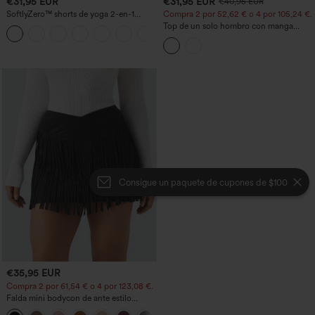
€31,95 EUR
€31,95 EUR
€40,95 EUR
SoftlyZero™ shorts de yoga 2-en-1
Compra 2 por 52,62 € o 4 por 105,24 €.
InstantCool, talle alto cruzado, ligeros y
Top de un solo hombro con manga
+11
transpirables, 3'' con bolsillos
corta, dobladillo curvo high‑low,
sujetador integrado y estampado de
lunares, estilo casual
Consigue un paquete de cupones de $100
€35,95 EUR
Compra 2 por 61,54 € o 4 por 123,08 €.
Falda mini bodycon de ante estilo
crossover, talle alto, 2 en 1, dobladillo