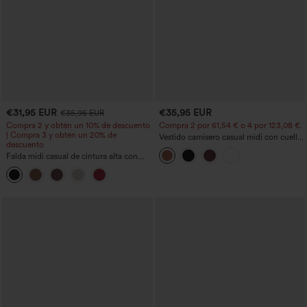
€31,95 EUR
€35,95 EUR
€35,95 EUR
Compra 2 y obtén un 10% de descuento
Compra 2 por 61,54 € o 4 por 123,08 €.
| Compra 3 y obtén un 20% de
Vestido camisero casual midi con cuello,
descuento
mangas casquillo, cinturón, dobladillo
Falda midi casual de cintura alta con
curvo con abertura y bolsillos
control abdominal, fruncida, bajo curvo,
2 en 1 en forro polar y PU