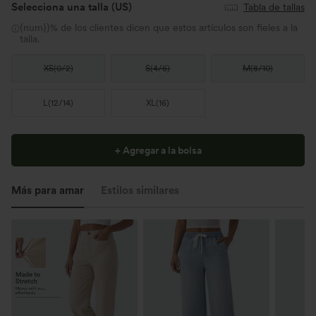
Selecciona una talla
(US)
Tabla de tallas
{num}}% de los clientes dicen que estos artículos son fieles a la
talla.
XS
(
0/2
)
S
(
4/6
)
M
(
8/10
)
L
(
12/14
)
XL
(
16
)
+ Agregar a la bolsa
Más para amar
Estilos similares