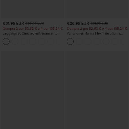
€31,95 EUR
€26,95 EUR
€35,95 EUR
€31,95 EUR
Compra 2 por 52,62 € o 4 por 105,24 €.
Compra 2 por 52,62 € o 4 por 105,24 €.
Leggings SoCinched entrenamiento
Pantalones Halara Flex™ de oficina
moldeador abdomen bolsillo lateral tiro
anchos plisados de tiro alto con bolsillos
+16
alto
en tela tipo gofre