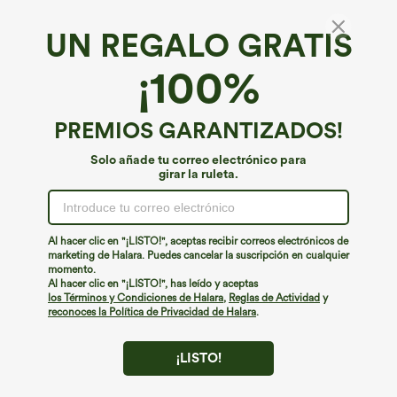
UN REGALO GRATIS
Tejido vaquero Halara Flex™*
¡100%
Halara Flex™ Racerback sin mangas, mini con
media cremallera, denim lavado, vestido
informal
4.8
(
6
)
PREMIOS GARANTIZADOS!
€26,95 EUR
€49,95 EUR
Solo añade tu correo electrónico para
girar la ruleta.
Al hacer clic en "¡LISTO!", aceptas recibir correos electrónicos de
marketing de Halara. Puedes cancelar la suscripción en cualquier
momento.
Al hacer clic en "¡LISTO!", has leído y aceptas
los Términos y Condiciones de Halara
,
Reglas de Actividad
y
reconoces la Política de Privacidad de Halara
.
¡LISTO!