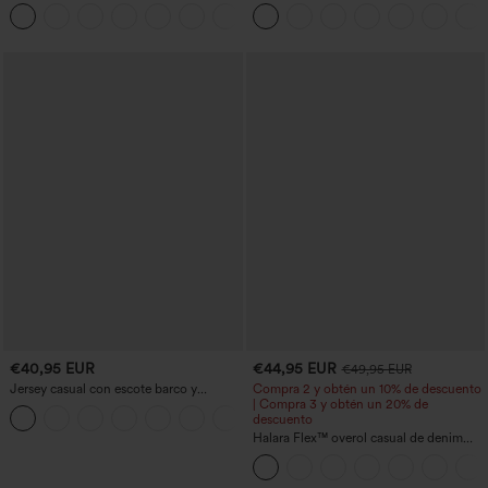
talle alto, moldeadores del cuerpo, que
cordón, pernera ancha, en mezcla de
+10
estilizan la cintura, con bolsillos, de
lino y con bolsillos
pierna ancha en micro‑waffle
€40,95 EUR
€44,95 EUR
€49,95 EUR
Jersey casual con escote barco y
Compra 2 y obtén un 10% de descuento
mangas murciélago
| Compra 3 y obtén un 20% de
+1
descuento
Halara Flex™ overol casual de denim
lavado con escote en V y bolsillos