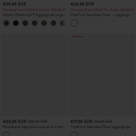
€35,95 EUR
€26,95 EUR
Compra 2 por 61,54 € o 4 por 123,08 €.
Compra 3 por 52,62 € o 6 por 105,24 €.
Halara UltraSculpt™ leggings de yoga
OneForm Seamless Flow – Leggings de
bootcut de talle alto con control
yoga sin costuras, tiro medio, control de
+11
abdominal, efecto moldeador y bolsillos
abdomen y realce de glúteos
Rebajas
€53,95 EUR
€17,95 EUR
€62,95 EUR
€31,95 EUR
Pantalones deportivos casual en French
OneForm Seamless Flow leggings de
terry con estampado denim, tiro medio,
yoga de talle alto con control abdominal
estilo jeans y bolsillos
y realce de glúteos