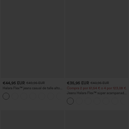
€44,95 EUR
€35,95 EUR
€49,95 EUR
€40,95 EUR
Halara Flex™ jeans casual de talle alto
Compra 2 por 61,54 € o 4 por 123,08 €.
con bolsillos, pierna recta y lavados
Jeans Halara Flex™ súper acampanado
+3
elástico lavado bolsillo cruzado tiro alto