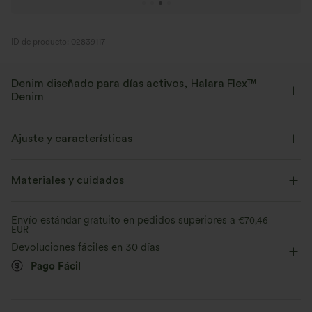
ID de producto: 02839117
Denim diseñado para días activos, Halara Flex™
Denim
Diseñado para una apariencia denim, innovado para brindar la
comodidad de la ropa deportiva. Halara Flex™ Denim te da la
Ajuste y características
elasticidad y suavidad con la que podrás moverte sin límites.
Sujetador integrado
Fácil de poner
Materiales y cuidados
Elástico en cuatro direcciones
Suave
Cierre con cremallera
Casual
Mini
Sin mangas
Cómodo como unos leggings
Ligero
Envío estándar gratuito en pedidos superiores a
€70,46
EUR
Elasticidad alta
Elástico en 4 direcciones
Devoluciones fáciles en 30 días
Pago Fácil