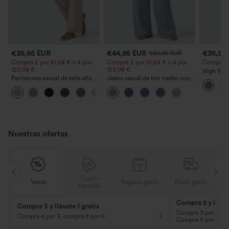
€35,95 EUR
€44,95 EUR
€35,95
€49,95 EUR
Compra 2 por 61,54 € o 4 por
Compra 2 por 61,54 € o 4 por
Compra 2 y
123,08 €.
123,08 €.
High Wais
Pantalones casual de talle alto y
Jeans casual de tiro medio con
Straight 
pierna recta con tacto de lino y
cordón y bolsillos
+5
bolsillos
Nuestras ofertas
Cupón
Regalos gratis
Envío gratis
Venta
especial
10% de descuento
12% de descuent
¡En pedidos superiores a 107,00 EUR!
¡En pedidos superio
Código: Aug2026
Código: Aug2026