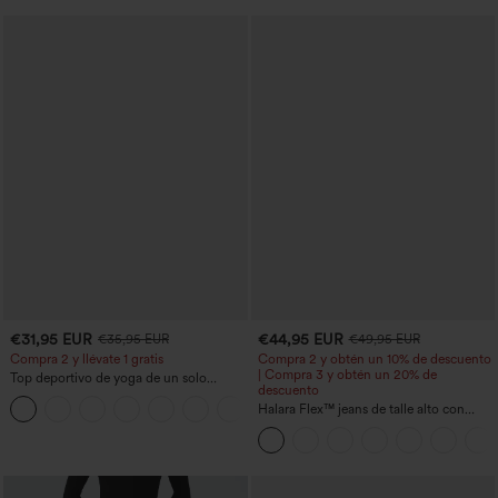
€31,95 EUR
€44,95 EUR
€35,95 EUR
€49,95 EUR
Compra 2 y llévate 1 gratis
Compra 2 y obtén un 10% de descuento
| Compra 3 y obtén un 20% de
Top deportivo de yoga de un solo
descuento
hombro, manga larga con agujero para
+3
el pulgar, dobladillo curvo estilo high-
Halara Flex™ jeans de talle alto con
low (frente más corto, espalda más
bolsillos, dobladillo enrollado, pierna
larga), de secado rápido, con sujetador
ancha y efecto lavado, estilo casual
incorporado