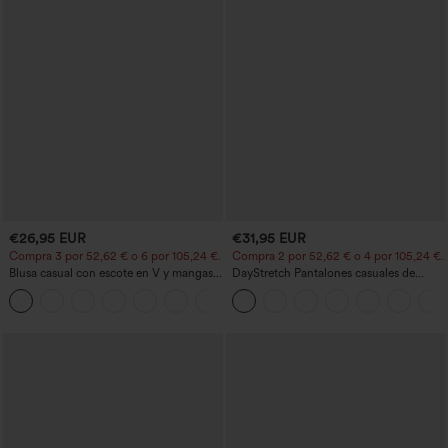
€26,95 EUR
€31,95 EUR
Compra 3 por 52,62 € o 6 por 105,24 €.
Compra 2 por 52,62 € o 4 por 105,24 €.
Blusa casual con escote en V y mangas
DayStretch Pantalones casuales de
cortas abullonadas
cintura alta con pernera tipo barril y
bolsillos