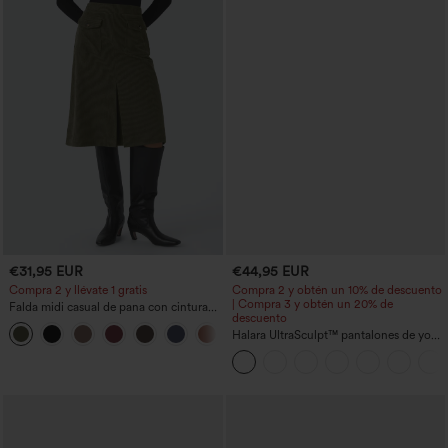
€31,95 EUR
€44,95 EUR
Compra 2 y llévate 1 gratis
Compra 2 y obtén un 10% de descuento
| Compra 3 y obtén un 20% de
Falda midi casual de pana con cintura
descuento
media y bolsillo lateral frontal con
+1
solapa
Halara UltraSculpt™ pantalones de yoga
holgados de talle alto con control
abdominal, rayas color block y bolsillos