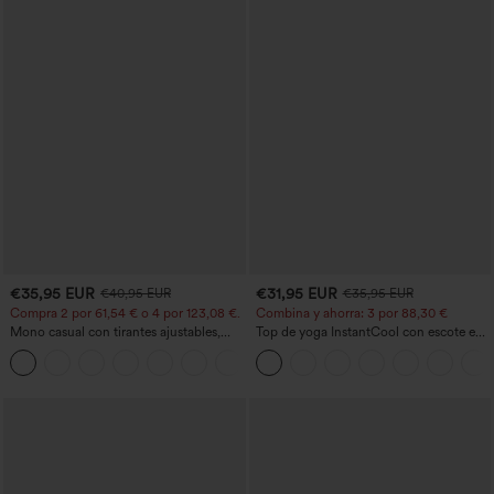
€35,95 EUR
€31,95 EUR
€40,95 EUR
€35,95 EUR
Compra 2 por 61,54 € o 4 por 123,08 €.
Combina y ahorra: 3 por 88,30 €
Mono casual con tirantes ajustables,
Top de yoga InstantCool con escote en
fruncidos, pierna ancha, tejido jaspeado
U y bajo curvado - UPF50+
+10
y bolsillos - Easy Peezy