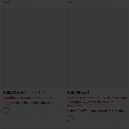
€35,95 EUR
€49,95 EUR
€40,95 EUR
Combina y ahorra: 3 por 88,30 €
Compra 2 y obtén un 10% de descuento
| Compra 3 y obtén un 20% de
Joggers de baile de talle alto con
descuento
cordón, fruncidos, corte cónico, secado
rápido, tacto fresco y bolsillos - UPF40+
Halara Flex™ Jeans casual de tiro alto
con control abdominal, pernera ancha y
bolsillos