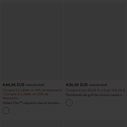
€44,95 EUR
€35,95 EUR
€49,95 EUR
€40,95 EUR
Compra 2 y obtén un 10% de descuento
Compra 2 por 52,62 € o 4 por 105,24 €.
| Compra 3 y obtén un 20% de
Pantalones de golf de cintura media con
descuento
cordón, dobladillo curvo, secado rápido,
Halara Flex™ vaqueros casual lavados
de corte cónico y con bolsillos - UPF40+
asimétricos de tiro bajo con bolsillos
+5
con cremallera, corte baggy y pierna
ancha