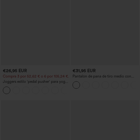
€26,95 EUR
€31,95 EUR
Compra 3 por 52,62 € o 6 por 105,24 €.
Pantalón de pana de tiro medio con
cremallera
Joggers estilo 'pedal pusher' para yoga
de talle alto, fruncidos y jaspeados, con
+4
bolsillos