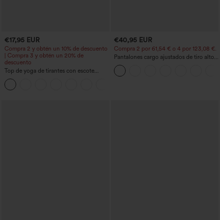
€17,95 EUR
€40,95 EUR
Compra 2 y obtén un 10% de descuento
Compra 2 por 61,54 € o 4 por 123,08 €.
| Compra 3 y obtén un 20% de
Pantalones cargo ajustados de tiro alto
descuento
con múltiples bolsillos y cremallera con
Top de yoga de tirantes con escote
botones
redondo, fruncido y tacto fresco -
+16
UPF50+