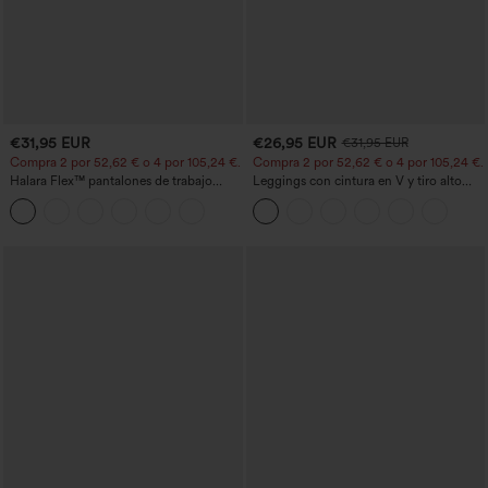
€31,95 EUR
€26,95 EUR
€31,95 EUR
Compra 2 por 52,62 € o 4 por 105,24 €.
Compra 2 por 52,62 € o 4 por 105,24 €.
Halara Flex™ pantalones de trabajo
Leggings con cintura en V y tiro alto
cortos de talle alto con bolsillos y
acampanados
pernera cónica