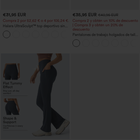
€31,95 EUR
€35,95 EUR
€40,95 EUR
Compra 2 por 52,62 € o 4 por 105,24 €.
Compra 2 y obtén un 10% de descuento
| Compra 3 y obtén un 20% de
Halara UltraSculpt™ top deportivo sin
descuento
mangas con escote redondo y bajo
+11
curvo
Pantalones de trabajo holgados de talle
medio con bolsillos y pernera estilo
barril