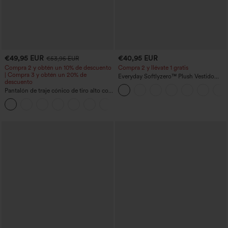
€49,95 EUR
€40,95 EUR
€53,95 EUR
Compra 2 y obtén un 10% de descuento
Compra 2 y llévate 1 gratis
| Compra 3 y obtén un 20% de
Everyday Softlyzero™ Plush Vestido
descuento
deportivo sin espalda 2 en 1
Pantalón de traje cónico de tiro alto con
acampanado -Wannabe -Easy Peezy
bolsillos
+8