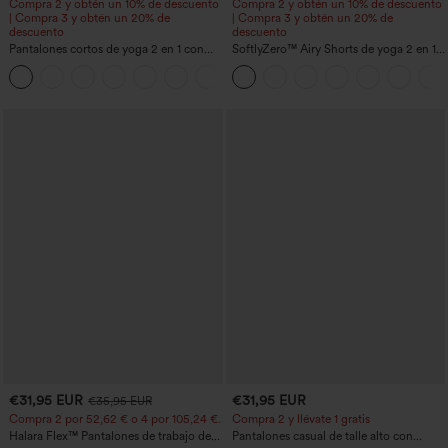
Compra 2 y obtén un 10% de descuento
Compra 2 y obtén un 10% de descuento
| Compra 3 y obtén un 20% de
| Compra 3 y obtén un 20% de
descuento
descuento
Pantalones cortos de yoga 2 en 1 con
SoftlyZero™ Airy Shorts de yoga 2 en 1
bolsillo trasero de talle muy alto y
InstantCool de talle súper alto, 7" con
+20
bolsillo lateral oculto de 5&#39;&#39;
bolsillos
de longitud más larga
€31,95 EUR
€31,95 EUR
€35,95 EUR
Compra 2 por 52,62 € o 4 por 105,24 €.
Compra 2 y llévate 1 gratis
Halara Flex™ Pantalones de trabajo de
Pantalones casual de talle alto con