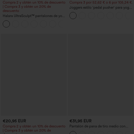
Compra 2 y obtén un 10% de descuento
Compra 3 por 52,62 € o 6 por 105,24 €.
| Compra 3 y obtén un 20% de
Joggers estilo 'pedal pusher' para yoga
descuento
de talle alto, fruncidos y jaspeados, con
Halara UltraSculpt™ pantalones de yoga
bolsillos
holgados de talle alto con control
abdominal, rayas color block y bolsillos
€20,95 EUR
€31,95 EUR
Compra 2 y obtén un 10% de descuento
Pantalón de pana de tiro medio con
| Compra 3 y obtén un 20% de
cremallera