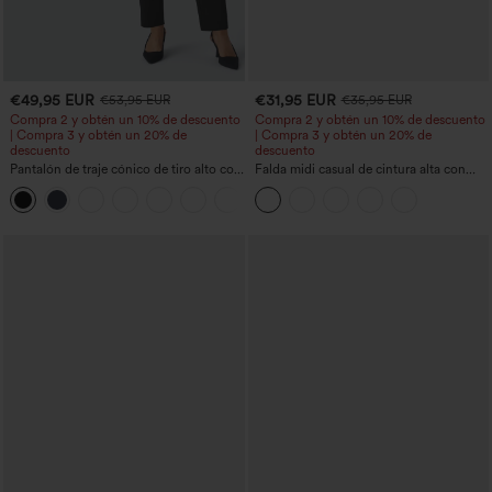
€49,95 EUR
€31,95 EUR
€53,95 EUR
€35,95 EUR
Compra 2 y obtén un 10% de descuento
Compra 2 y obtén un 10% de descuento
| Compra 3 y obtén un 20% de
| Compra 3 y obtén un 20% de
descuento
descuento
Pantalón de traje cónico de tiro alto con
Falda midi casual de cintura alta con
bolsillos
control abdominal, fruncida, bajo curvo,
+8
2 en 1 en forro polar y PU