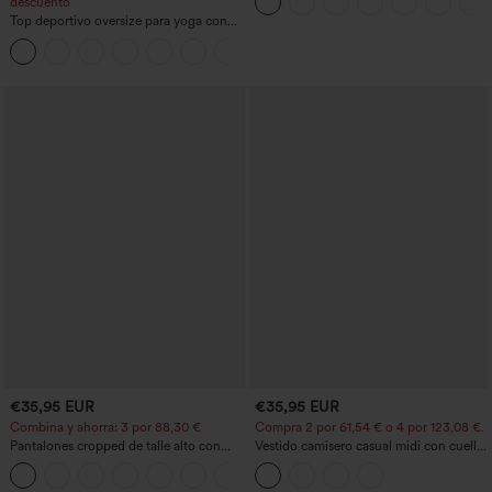
descuento
Top deportivo oversize para yoga con
escote en V y mangas cortas, con
+3
tecnología InstantCool de secado
rápido.
€35,95 EUR
€35,95 EUR
Combina y ahorra: 3 por 88,30 €
Compra 2 por 61,54 € o 4 por 123,08 €.
Pantalones cropped de talle alto con
Vestido camisero casual midi con cuello,
bolsillos con cremallera y efecto lino
mangas casquillo, cinturón, dobladillo
+7
curvo con abertura y bolsillos