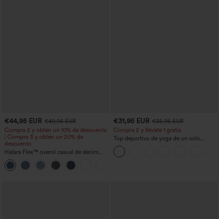
€44,95 EUR
€31,95 EUR
€49,95 EUR
€35,95 EUR
Compra 2 y obtén un 10% de descuento
Compra 2 y llévate 1 gratis
| Compra 3 y obtén un 20% de
Top deportivo de yoga de un solo
descuento
hombro, manga larga con agujero para
Halara Flex™ overol casual de denim
el pulgar, dobladillo curvo estilo high-
lavado con escote en V y bolsillos
low (frente más corto, espalda más
+1
larga), de secado rápido, con sujetador
incorporado