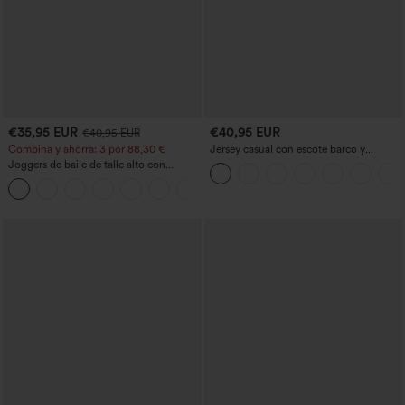
€35,95 EUR
€40,95 EUR
€40,95 EUR
Combina y ahorra: 3 por 88,30 €
Jersey casual con escote barco y
mangas murciélago
Joggers de baile de talle alto con
cordón, fruncidos, corte cónico, secado
rápido, tacto fresco y bolsillos - UPF40+