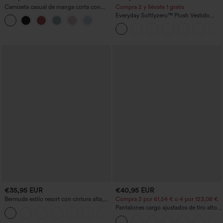
Camiseta casual de manga corta con
Compra 2 y llévate 1 gratis
escote en V, fruncida y lisa
Everyday Softlyzero™ Plush Vestido
deportivo sin espalda 2 en 1
acampanado -Wannabe -Easy Peezy
€35,95 EUR
€40,95 EUR
Bermuda estilo resort con cintura alta,
Compra 2 por 61,54 € o 4 por 123,08 €.
dobladillo remangado y efecto lino, 10'',
Pantalones cargo ajustados de tiro alto
+3
con bolsillos
con múltiples bolsillos y cremallera con
botones