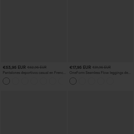
€53,95 EUR
€17,95 EUR
€62,95 EUR
€31,95 EUR
Pantalones deportivos casual en French
OneForm Seamless Flow leggings de
terry con estampado denim, tiro medio,
yoga de talle alto con control abdominal
estilo jeans y bolsillos
y realce de glúteos