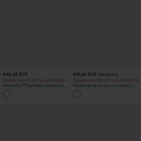
€40,95 EUR
€31,95 EUR
€35,95 EUR
Compra 2 por 61,54 € o 4 por 123,08 €.
Compra 2 por 52,62 € o 4 por 105,24 €.
Halara Flex™ DayStretch pantalones
Pantalones de tiro alto con cordón y
acampanados de trabajo de tiro medio
bolsillos, pernera ancha, holgados y de
+12
con bolsillo lateral con cremallera
estilo casual con tacto de lino.