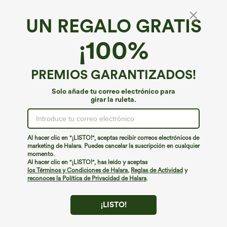
UN REGALO GRATIS
Tejido vaquero Halara Flex™*
¡100%
Halara Flex™ vaqueros bootcut informales de
talle alto con bolsillos decorativos
4.9
(
12
)
PREMIOS GARANTIZADOS!
€44,95 EUR
Solo añade tu correo electrónico para
girar la ruleta.
Al hacer clic en "¡LISTO!", aceptas recibir correos electrónicos de
marketing de Halara. Puedes cancelar la suscripción en cualquier
momento.
Al hacer clic en "¡LISTO!", has leído y aceptas
los Términos y Condiciones de Halara
,
Reglas de Actividad
y
reconoces la Política de Privacidad de Halara
.
¡LISTO!