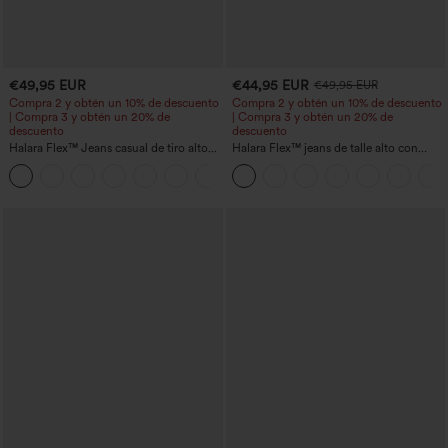
€49,95 EUR
€44,95 EUR
€49,95 EUR
Compra 2 y obtén un 10% de descuento
Compra 2 y obtén un 10% de descuento
| Compra 3 y obtén un 20% de
| Compra 3 y obtén un 20% de
descuento
descuento
Halara Flex™ Jeans casual de tiro alto
Halara Flex™ jeans de talle alto con
con control abdominal, pernera ancha y
bolsillos, dobladillo enrollado, pierna
bolsillos
ancha y efecto lavado, estilo casual