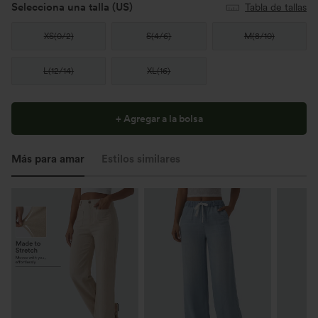
Selecciona una talla
(US)
Tabla de tallas
XS
(
0/2
)
S
(
4/6
)
M
(
8/10
)
L
(
12/14
)
XL
(
16
)
+ Agregar a la bolsa
Más para amar
Estilos similares