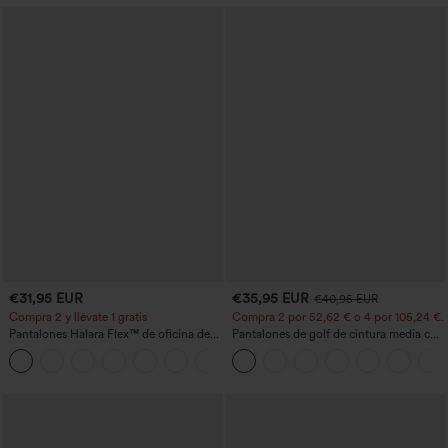
€31,95 EUR
€35,95 EUR
€40,95 EUR
Compra 2 y llévate 1 gratis
Compra 2 por 52,62 € o 4 por 105,24 €.
Pantalones Halara Flex™ de oficina de
Pantalones de golf de cintura media con
tiro alto ligeramente acampanados con
cordón, dobladillo curvo, secado rápido,
+13
bolsillos
de corte cónico y con bolsillos - UPF40+