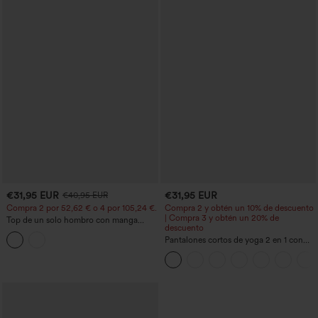
€31,95 EUR
€31,95 EUR
€40,95 EUR
Compra 2 por 52,62 € o 4 por 105,24 €.
Compra 2 y obtén un 10% de descuento
| Compra 3 y obtén un 20% de
Top de un solo hombro con manga
descuento
corta, dobladillo curvo high‑low,
sujetador integrado y estampado de
Pantalones cortos de yoga 2 en 1 con
lunares, estilo casual
bolsillo trasero de talle muy alto y
bolsillo lateral oculto de 5&#39;&#39;
de longitud más larga