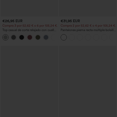
€26,95 EUR
€31,95 EUR
Compra 3 por 52,62 € o 6 por 105,24 €.
Compra 2 por 52,62 € o 4 por 105,24 €.
Top casual de corte relajado con cuello
Pantalones pierna recta múltiple bolsillo
redondo y mangas murciélago.
botón tiro alto
+1