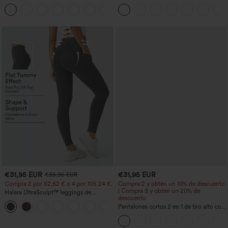
anchos plisados de tiro alto con bolsillos
moldeador abdomen bolsillo lateral tiro
+21
en tela tipo gofre
alto
€31,95 EUR
€31,95 EUR
€35,95 EUR
Compra 2 por 52,62 € o 4 por 105,24 €.
Compra 2 y obtén un 10% de descuento
| Compra 3 y obtén un 20% de
Halara UltraSculpt™ leggings de
descuento
entrenamiento de cintura alta
+15
moldeadores, con efecto levantamiento
Pantalones cortos 2 en 1 de tiro alto con
de glúteos, control de abdomen y
bolsillo interior y trasero
bolsillos.