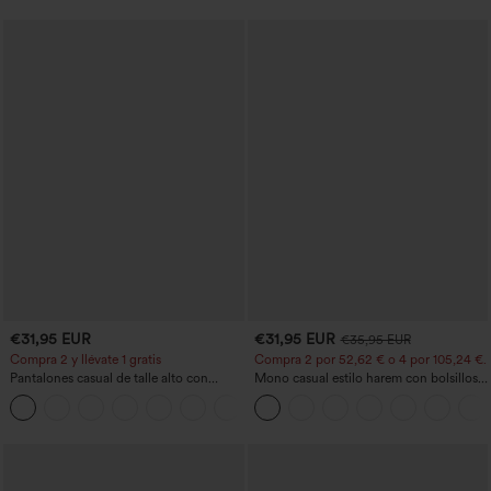
€31,95 EUR
€31,95 EUR
€35,95 EUR
Compra 2 y llévate 1 gratis
Compra 2 por 52,62 € o 4 por 105,24 €.
Pantalones casual de talle alto con
Mono casual estilo harem con bolsillos y
cordón, pernera ancha, en mezcla de
escote en U - Edición Easy Peezy
+5
lino y con bolsillos