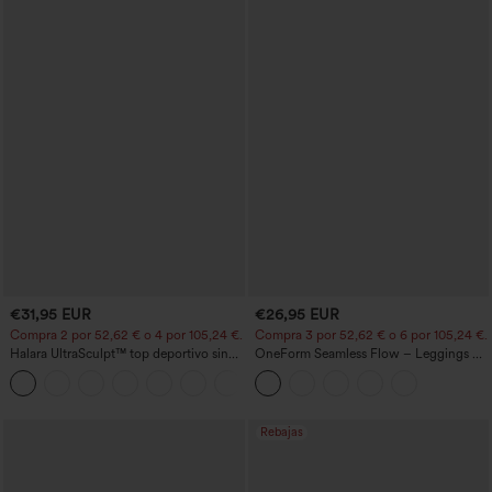
€31,95 EUR
€26,95 EUR
Compra 2 por 52,62 € o 4 por 105,24 €.
Compra 3 por 52,62 € o 6 por 105,24 €.
Halara UltraSculpt™ top deportivo sin
OneForm Seamless Flow – Leggings de
mangas con escote redondo y bajo
yoga sin costuras, tiro medio, control de
+11
curvo
abdomen y realce de glúteos
Rebajas