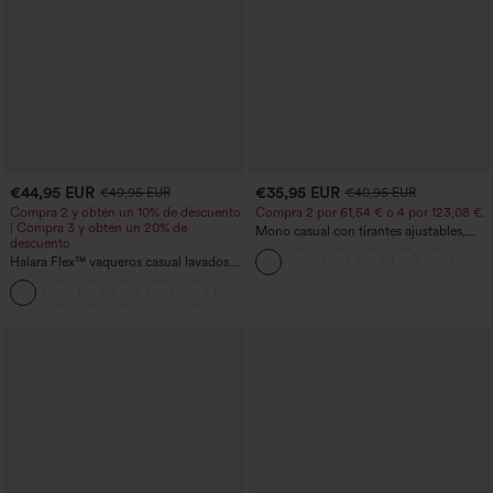
€44,95 EUR
€35,95 EUR
€49,95 EUR
€40,95 EUR
Compra 2 y obtén un 10% de descuento
Compra 2 por 61,54 € o 4 por 123,08 €.
| Compra 3 y obtén un 20% de
Mono casual con tirantes ajustables,
descuento
fruncidos, pierna ancha, tejido jaspeado
Halara Flex™ vaqueros casual lavados
y bolsillos - Easy Peezy
asimétricos de tiro bajo con bolsillos
+5
con cremallera, corte baggy y pierna
ancha