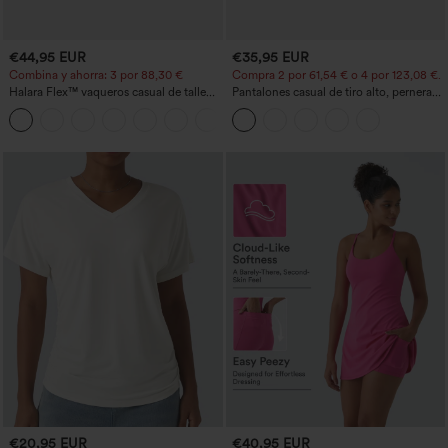
€44,95 EUR
€35,95 EUR
Combina y ahorra: 3 por 88,30 €
Compra 2 por 61,54 € o 4 por 123,08 €.
Halara Flex™ vaqueros casual de talle
Pantalones casual de tiro alto, pernera
alto con bolsillos, estilo baggy de pierna
ancha y corte holgado, con bolsillos
+2
ancha, efecto lavado
€20,95 EUR
€40,95 EUR