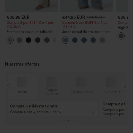
€35,95 EUR
€44,95 EUR
€35,95
€49,95 EUR
Compra 2 por 61,54 € o 4 por
Compra 2 por 61,54 € o 4 por
Compra 2 y
123,08 €.
123,08 €.
High Wais
Pantalones casual de talle alto y
Jeans casual de tiro medio con
Straight 
pierna recta con tacto de lino y
cordón y bolsillos
+5
bolsillos
Nuestras ofertas
Cupón
is
Venta
Regalos gratis
Envío gratis
especial
Compra 2 y llévat
Compra 3 y llévate 1 gratis
Compra 3 por 2, Co
Compra 4 por 3, compra 8 por 6
Compra 9 por 6