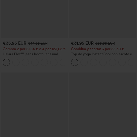
€35,95 EUR
€31,95 EUR
€44,95 EUR
€35,95 EUR
Compra 2 por 61,54 € o 4 por 123,08 €.
Combina y ahorra: 3 por 88,30 €
Halara Flex™ jeans bootcut casual
Top de yoga InstantCool con escote en
lavados, de talle alto y con bolsillos
U y bajo curvado - UPF50+
+5