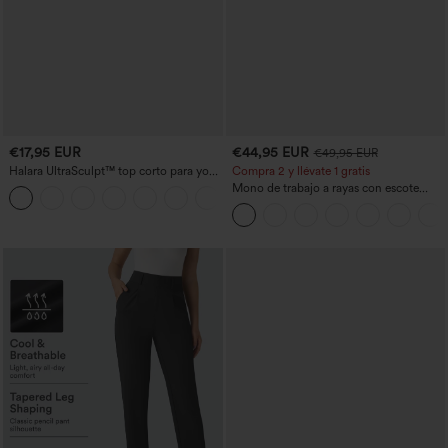
€17,95 EUR
€44,95 EUR
€49,95 EUR
Halara UltraSculpt™ top corto para yoga
Compra 2 y llévate 1 gratis
con tirantes dobles y espalda
Mono de trabajo a rayas con escote
+11
descubierta retorcida
barco, sin mangas, lazo lateral, tacto
Cool Touch y bolsillos - Edición Easy
Peezy