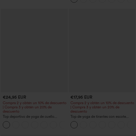
€24,95 EUR
€17,95 EUR
Compra 2 y obtén un 10% de descuento
Compra 2 y obtén un 10% de descuento
| Compra 3 y obtén un 20% de
| Compra 3 y obtén un 20% de
descuento
descuento
Top deportivo de yoga de cuello
Top de yoga de tirantes con escote
redondo y manga corta, con fruncidos y
redondo, fruncido y tacto fresco -
+11
tacto fresco - UPF50+
UPF50+