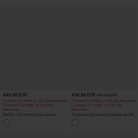
€40,95 EUR
€35,95 EUR
€40,95 EUR
Compra 2 y obtén un 10% de descuento
Compra 2 y obtén un 10% de descuento
| Compra 3 y obtén un 20% de
| Compra 3 y obtén un 20% de
descuento
descuento
Vestido midi informal con escote
Pantalones de trabajo holgados de talle
redondo, sujetador integrado, sin
medio con bolsillos y pernera estilo
mangas y bajo con volantes
barril