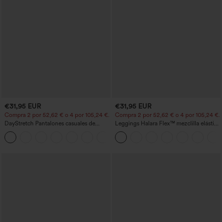
€31,95 EUR
€31,95 EUR
Compra 2 por 52,62 € o 4 por 105,24 €.
Compra 2 por 52,62 € o 4 por 105,24 €.
DayStretch Pantalones casuales de
Leggings Halara Flex™ mezclilla elástico
cintura alta con pernera tipo barril y
bolsillo lateral trasero tiro alto
+5
bolsillos