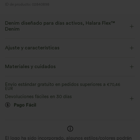
ID de producto: 02840898
Denim diseñado para días activos, Halara Flex™
Denim
Diseñado para una apariencia denim, innovado para brindar la
comodidad de la ropa deportiva. Halara Flex™ Denim te da la
Ajuste y características
elasticidad y suavidad con la que podrás moverte sin límites.
Cintura plana
Con bolsillos
Botones decorativos
Materiales y cuidados
Elástico en cuatro direcciones
Suave
Fácil de poner
Casual
Efecto degradado
Cómodo como unos leggings
Ligero
Envío estándar gratuito en pedidos superiores a
€70,46
EUR
Largo 7/8
Tiro alto
Corte bota
Elasticidad media
Devoluciones fáciles en 30 días
Elástico en 4 direcciones
Pago Fácil
El logo ha sido incorporado, algunos estilos/colores podrán