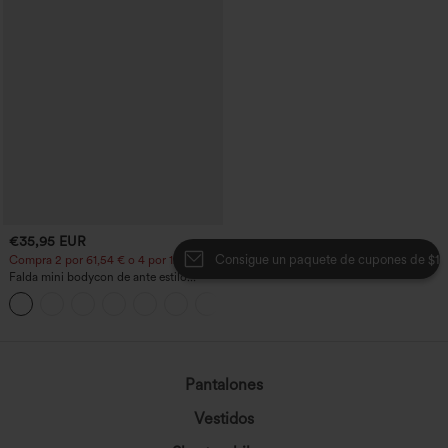
€35,95 EUR
Consigue un paquete de cupones de $100
Compra 2 por 61,54 € o 4 por 123,08 €.
Falda mini bodycon de ante estilo
crossover, talle alto, 2 en 1, dobladillo
con flecos, para fiesta
Pantalones
Vestidos