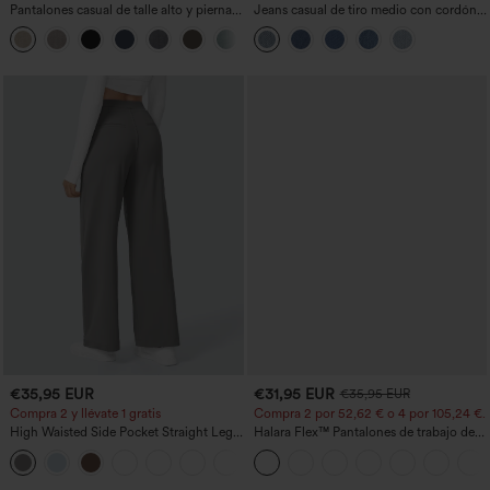
Pantalones casual de talle alto y pierna
Jeans casual de tiro medio con cordón y
recta con tacto de lino y bolsillos
bolsillos
+5
€35,95 EUR
€31,95 EUR
€35,95 EUR
Compra 2 y llévate 1 gratis
Compra 2 por 52,62 € o 4 por 105,24 €.
High Waisted Side Pocket Straight Leg
Halara Flex™ Pantalones de trabajo de
Work Pants
talle alto, moldeadores del cuerpo, que
+23
estilizan la cintura, con bolsillos, de
pierna ancha en micro‑waffle