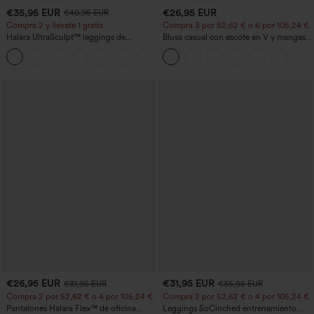
€35,95 EUR
€26,95 EUR
€40,95 EUR
Compra 2 y llévate 1 gratis
Compra 3 por 52,62 € o 6 por 105,24 €.
Halara UltraSculpt™ leggings de
Blusa casual con escote en V y mangas
entrenamiento moldeadores de talle alto
cortas abullonadas
+11
con fruncido trasero que realza los
glúteos, control de abdomen y bolsillos
€26,95 EUR
€31,95 EUR
€31,95 EUR
€35,95 EUR
Compra 2 por 52,62 € o 4 por 105,24 €.
Compra 2 por 52,62 € o 4 por 105,24 €.
Pantalones Halara Flex™ de oficina
Leggings SoCinched entrenamiento