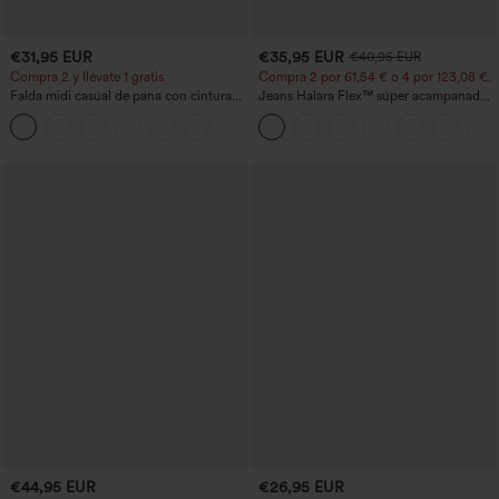
€31,95 EUR
€35,95 EUR
€40,95 EUR
Compra 2 y llévate 1 gratis
Compra 2 por 61,54 € o 4 por 123,08 €.
Falda midi casual de pana con cintura
Jeans Halara Flex™ súper acampanado
media y bolsillo lateral frontal con
elástico lavado bolsillo cruzado tiro alto
+1
solapa
€44,95 EUR
€26,95 EUR