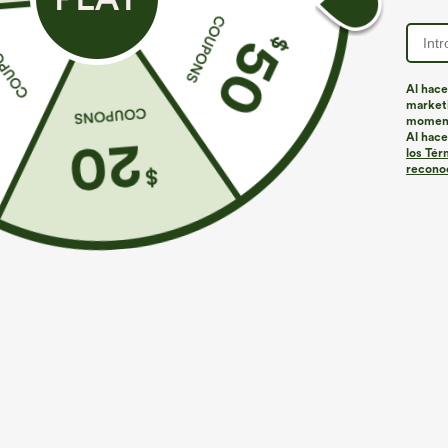
Al hace
marketi
momen
Al hace
los Tér
reconoc