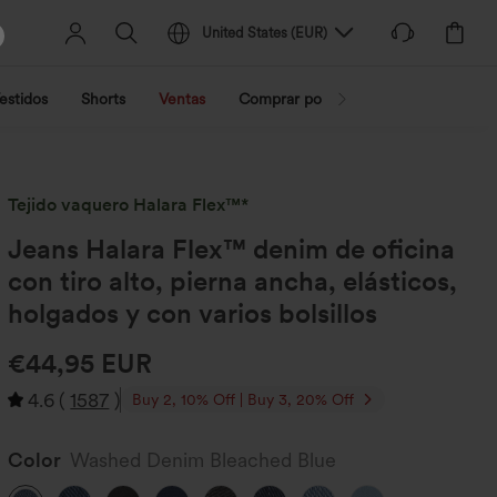
United States
(
EUR
)
estidos
Shorts
Ventas
Comprar por actividad
Compra po
Tejido vaquero Halara Flex™*
Jeans Halara Flex™ denim de oficina
con tiro alto, pierna ancha, elásticos,
holgados y con varios bolsillos
€44,95 EUR
4.6
(
1587
)
Buy 2, 10% Off | Buy 3, 20% Off
Color
Washed Denim Bleached Blue