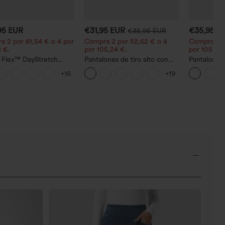
95 EUR
€31,95 EUR
€35,95 E
€35,95 EUR
a 2 por 61,54 € o 4 por
Compra 2 por 52,62 € o 4
Compra 2 p
 €.
por 105,24 €.
por 105,24 
a Flex™ DayStretch
Pantalones de tiro alto con
Pantalones 
lones acampanados de
cordón y bolsillos, pernera
media con c
+16
+19
o de tiro medio con
ancha, holgados y de estilo
curvo, seca
lo lateral con cremallera
casual con tacto de lino.
corte cónico
UPF40+