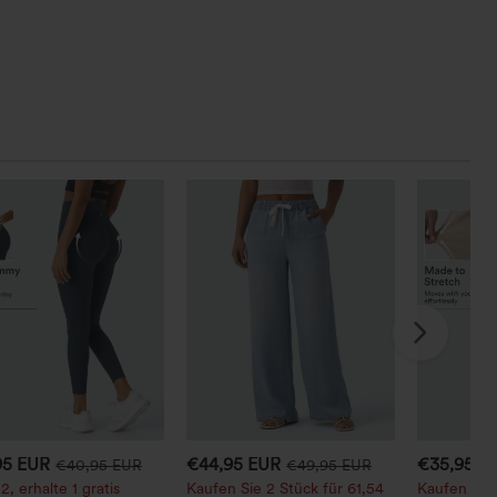
95 EUR
€44,95 EUR
€35,95 E
€40,95 EUR
€49,95 EUR
2, erhalte 1 gratis
Kaufen Sie 2 Stück für 61,54
Kaufen Sie 