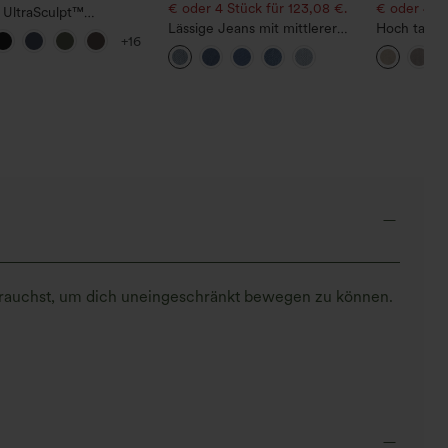
€ oder 4 Stück für 123,08 €.
€ oder 4 St
 UltraSculpt™
ngsleggings mit hohem
Lässige Jeans mit mittlerer
Hoch tailli
+16
– raffende Push-up-Po-
Bundhöhe, Kordelzug und
geschnitten
Bauchkontrolle,
Taschen
Optik-Hose
en und formende
orm
u brauchst, um dich uneingeschränkt bewegen zu können.