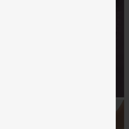
KOSTENLOSER
KOSTENLO
Verkauf
Sondergutschein
Gratisgeschenke
VERSAND
VERSAN