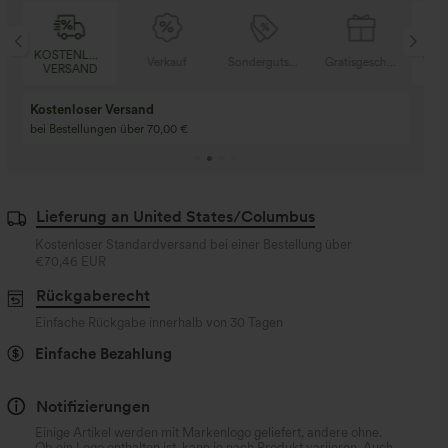
SER
KOSTENLOSER
Verkauf
Sondergutschein
Gratisgeschenke
V
D
VERSAND
Kaufen Sie 2 und e
Kaufe 3 und erhalte 1 gratis
gratis
Kaufen Sie 4 für 3, kaufen Sie 8 für 6
Kaufe 3 für 2, Kaufe 6
für 6
Lieferung an United States/Columbus
Kostenloser Standardversand bei einer Bestellung über
€70,46 EUR
Rückgaberecht
Einfache Rückgabe innerhalb von 30 Tagen
Einfache Bezahlung
Notifizierungen
Einige Artikel werden mit Markenlogo geliefert, andere ohne.
Ob ein Logo enthalten ist, kann je nach Produkt variieren. Auch