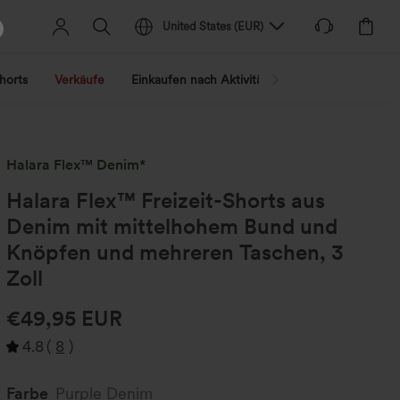
United States
(
EUR
)
horts
Verkäufe
Einkaufen nach Aktivität
Nach Trend shopp
Halara Flex™ Denim*
Halara Flex™ Freizeit-Shorts aus
Denim mit mittelhohem Bund und
Knöpfen und mehreren Taschen, 3
Zoll
€49,95 EUR
4.8
(
8
)
Farbe
Purple Denim