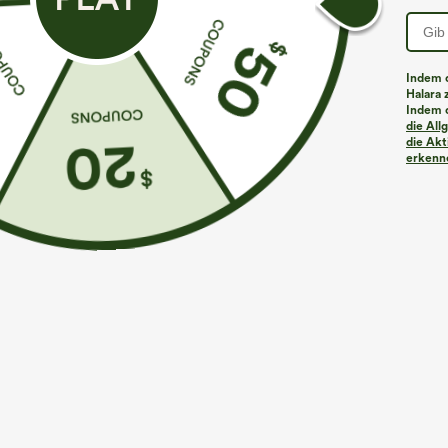
Indem d
Halara 
Indem d
Mehr zum Verlieben
die Al
die Akt
erkenne
€35,95 EUR
€31,95 EUR
€35,95 EUR
Kaufe 2, erhalte 1 gratis
Kaufen Sie 2 Stück für 52,62
K