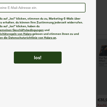
u auf „los!“ klicken, stimmen du zu, Marketing-E-Mails über
zu erhalten. du können Ihre Zustimmung jederzeit widerrufen.
u auf „los!“ klicken, haben du
lgemeinen Geschäftsbedingungen
und
ivitätsregeln von Halara
gelesen und stimmen ihnen zu und
n die Datenschutzrichtlinie von Halara an
.
los!
€31,95 EUR
€26,95 EUR
€35,
€31,95 EUR
aufe 2, erhalte 1 gratis
Kaufen Sie 2 Stück für 52,62
Kaufe 