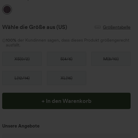
Wähle die Größe aus
(US)
Größentabelle
100%
der Kundinnen sagen, dass dieses Produkt größengerecht
ausfällt.
XS
(
0/2
)
S
(
4/6
)
M
(
8/10
)
L
(
12/14
)
XL
(
16
)
+ In den Warenkorb
Unsere Angebote