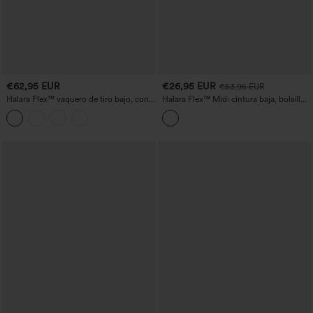
€62,95 EUR
€26,95 EUR
€53,95 EUR
Halara Flex™ vaquero de tiro bajo, con
Halara Flex™ Mid: cintura baja, bolsillos
bolsillos con cremallera, holgado y de
con cremallera, lavado, vaqueros tipo
pernera ancha, efecto desgastado,
mom de corte relajado
informal