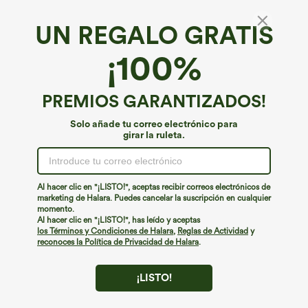
UN REGALO GRATIS
Tejido vaquero Halara Flex™*
¡100%
Halara Flex™ vaqueros relajados de tiro
medio con bolsillos, lavados, holgados y de
pierna ancha
4.2
(
22
)
PREMIOS GARANTIZADOS!
€66,95 EUR
Solo añade tu correo electrónico para
girar la ruleta.
Al hacer clic en "¡LISTO!", aceptas recibir correos electrónicos de
marketing de Halara. Puedes cancelar la suscripción en cualquier
momento.
Al hacer clic en "¡LISTO!", has leído y aceptas
los Términos y Condiciones de Halara
,
Reglas de Actividad
y
reconoces la Política de Privacidad de Halara
.
¡LISTO!