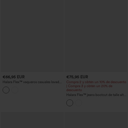
€66,95 EUR
€75,95 EUR
Halara Flex™ vaqueros casuales lavados
Compra 2 y obtén un 10% de descuento
de tiro alto y pierna ancha, con bolsillos
| Compra 3 y obtén un 20% de
descuento
Halara Flex™ jeans bootcut de talle alto
con bolsillos, coloridos y casuales