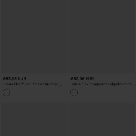
€53,95 EUR
€62,95 EUR
Halara Flex™ vaqueros de tiro bajo,
Halara Flex™ vaqueros holgados de talle
pernera ancha y corte relajado con
alto y coloridos con bolsillos
bolsillos