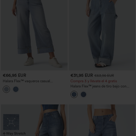
€66,95 EUR
€31,95 EUR
€53,95 EUR
Halara Flex™ vaqueros casual
Compra 3 y llévate el 4 gratis
asimétricos de tiro medio con dobladillo
Halara Flex™ jeans de tiro bajo con
remangado, pernera ancha y bolsillos
dobladillo vuelto, lavados, holgados y
con bolsillos