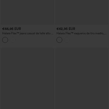
€66,95 EUR
€62,95 EUR
Halara Flex™ jeans casual de talle alto y
Halara Flex™ vaqueros de tiro medio,
pernera recta con bolsillos
lavados, de corte holgado, con bolsillos