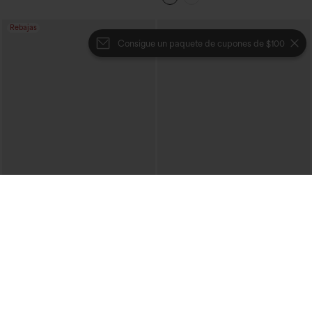
Rebajas
Consigue un paquete de cupones de $100
€26,95 EUR
€62,95 EUR
€53,95 EUR
Halara Flex™ Jeans de talle alto,
Halara Flex™ vaqueros lavados de tiro
cómodos y de pierna ancha con
medio y pernera ancha – corte holgado,
bolsillos
con bolsillos