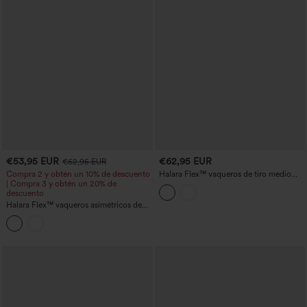
€53,95 EUR
€62,95 EUR
€62,95 EUR
Compra 2 y obtén un 10% de descuento
Halara Flex™ vaqueros de tiro medio
| Compra 3 y obtén un 20% de
con dobladillo enrollado, pernera tipo
descuento
barril de estilo casual y bolsillos
Halara Flex™ vaqueros asimétricos de
tiro bajo, estilo baggy, lavados y
casuales con bolsillos