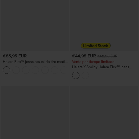
€53,95 EUR
€44,95 EUR
€62,95 EUR
Halara Flex™ jeans casual de tiro medio,
Venta por tiempo limitado
lavado, holgados de pierna ancha, con
Halara X Smiley Halara Flex™ jeans
bolsillos
casual asimétricos de tiro bajo,
holgados, de pierna ancha, lavados, con
bolsillos