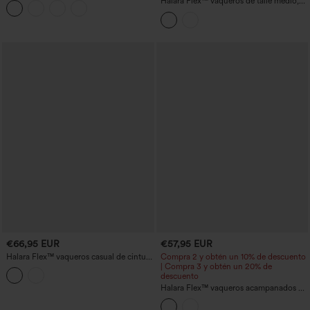
Halara Flex™ vaqueros de talle medio,
lavados y holgados con bolsillos
€66,95 EUR
€57,95 EUR
Halara Flex™ vaqueros casual de cintura
Compra 2 y obtén un 10% de descuento
alta y pernera recta con bolsillos
| Compra 3 y obtén un 20% de
descuento
Halara Flex™ vaqueros acampanados de
talle alto con doble cinturilla, control de
abdomen y bolsillos