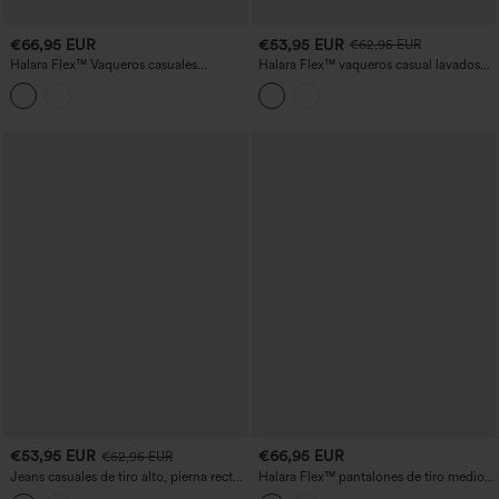
€66,95 EUR
€53,95 EUR
€62,95 EUR
Halara Flex™ Vaqueros casuales
Halara Flex™ vaqueros casual lavados
holgados asimétricos de tiro medio con
de tiro bajo y pernera ancha con
rayas y bolsillos
bolsillos.
€53,95 EUR
€66,95 EUR
€62,95 EUR
Jeans casuales de tiro alto, pierna recta
Halara Flex™ pantalones de tiro medio,
y rotos, con bolsillos
de corte holgado y relajado con bolsillos