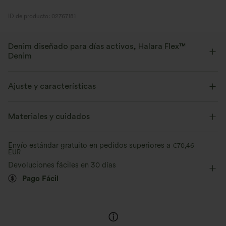
ID de producto: 02767181
Denim diseñado para días activos, Halara Flex™
Denim
Diseñado para una apariencia denim, innovado para brindar la
comodidad de la ropa deportiva. Halara Flex™ Denim te da la
Ajuste y características
elasticidad y suavidad con la que podrás moverte sin límites.
Cintura plana
Con bolsillos
Con bolsillos
Materiales y cuidados
Elástico en cuatro direcciones
Suave
Fácil de poner
Casual
Efecto degradado
Cómodo como unos leggings
Ligero
Envío estándar gratuito en pedidos superiores a
€70,46
EUR
Extra largo
Tiro medio
Pierna ancha
Devoluciones fáciles en 30 días
Elasticidad media
Elástico en 4 direcciones
Pago Fácil