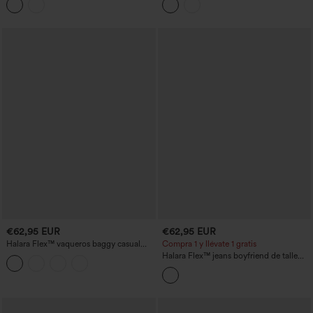
€62,95 EUR
€62,95 EUR
Halara Flex™ vaqueros baggy casual
Compra 1 y llévate 1 gratis
lavados de cintura alta con bolsillos
Halara Flex™ jeans boyfriend de talle
alto con bolsillos decorativos, pernera
recta, coloridos y de corte relajado