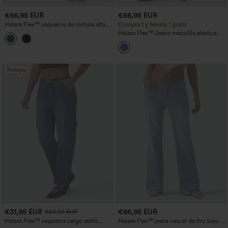
€66,95 EUR
€66,95 EUR
Halara Flex™ vaqueros de cintura alta,
Compra 1 y llévate 1 gratis
pernera recta y corte relajado con
Halara Flex™ Jeans mezclilla elástica
bolsillos
lavada pierna ancha rayas múltiples
bolsillos tiro alto
Rebajas
€31,95 EUR
€66,95 EUR
€53,95 EUR
Halara Flex™ vaqueros cargo estilo
Halara Flex™ jeans casual de tiro bajo y