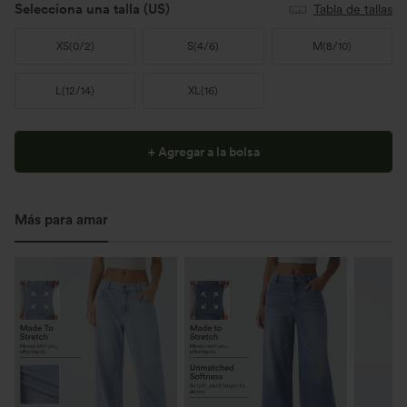
Selecciona una talla
(US)
Tabla de tallas
XS
(
0/2
)
S
(
4/6
)
M
(
8/10
)
L
(
12/14
)
XL
(
16
)
+ Agregar a la bolsa
Más para amar