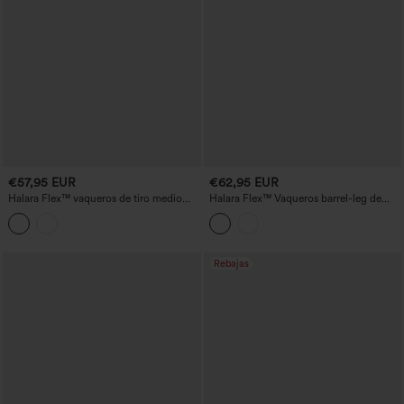
€57,95 EUR
€62,95 EUR
Halara Flex™ vaqueros de tiro medio
Halara Flex™ Vaqueros barrel-leg de
con pernera tipo barril, lavados y de
talle alto, lavados y de corte holgado
corte relajado, con bolsillos
con bolsillos
Rebajas