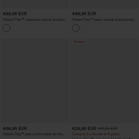
€62,95 EUR
€66,95 EUR
Halara Flex™ vaqueros casual lavados
Halara Flex™ jeans casual acampanados
de tiro bajo y pernera recta con bolsillos
de tiro bajo con bolsillos
Rebajas
€66,95 EUR
€26,95 EUR
€49,95 EUR
Halara Flex™ jeans informales de tiro
Compra 3 y llévate el 4 gratis
medio 7/8 de pierna ancha con bolsillos