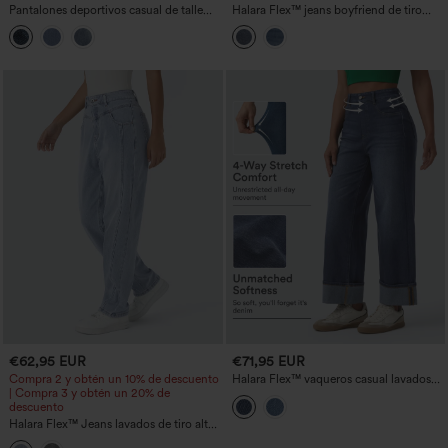
Pantalones deportivos casual de talle
Halara Flex™ jeans boyfriend de tiro
medio en French terry con estampado
bajo, con bolsillos con cremallera,
denim a rayas, con bolsillos
lavado, de corte relajado y pierna ancha
€62,95 EUR
€71,95 EUR
Compra 2 y obtén un 10% de descuento
Halara Flex™ vaqueros casual lavados
| Compra 3 y obtén un 20% de
de tiro alto con control abdominal,
descuento
dobladillo enrollado, pernera ancha y
bolsillos
Halara Flex™ Jeans lavados de tiro alto,
relajados, con bolsillos con cremallera