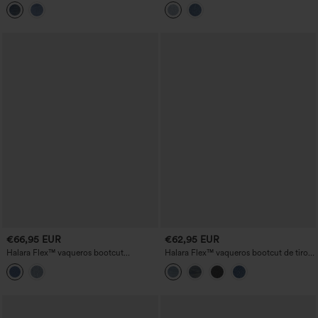
barrel de tiro medio con bolsillos, lavado
pierna recta con bolsillos
y corte relajado
€66,95 EUR
€62,95 EUR
Halara Flex™ vaqueros bootcut
Halara Flex™ vaqueros bootcut de tiro
informales de tiro bajo con bolsillos
bajo, lavados, de estilo casual, con
bolsillos.