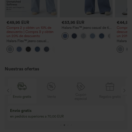
€49,95 EUR
€53,95 EUR
€44,95
Compra 2 y obtén un 10% de
Halara Flex™ jeans casual de tiro
Compra 2
descuento | Compra 3 y obtén
medio, lavado, holgados de
descuento
un 20% de descuento
pierna ancha, con bolsillos
un 20% d
Halara Flex™ jeans casual
Halara Fl
lavados, de talle bajo, estilo
lavados as
+3
baggy de pierna ancha con
con bolsil
bolsillos con cremallera
corte bag
Nuestras ofertas
Cupón
o gratis
Venta
Regalos gratis
Envío gratis
especial
Compra 2 y llévat
Compra 3 y llévate 1 gratis
Compra 3 por 2, Co
Compra 4 por 3, compra 8 por 6
Compra 9 por 6