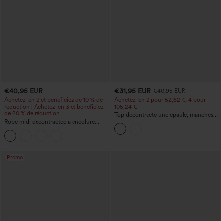
€40,95 EUR
€31,95 EUR
€40,95 EUR
Achetez-en 2 et bénéficiez de 10 % de
Achetez-en 2 pour 52,62 €, 4 pour
réduction | Achetez-en 3 et bénéficiez
105,24 €
de 20 % de réduction
Top décontracté une épaule, manches
Robe midi décontractée à encolure
courtes, ourlet arrondi hi-low,
ronde, sans manches, avec soutien-
soutien‑gorge intégré, motif à pois
gorge intégré et ourlet à volants
Promo