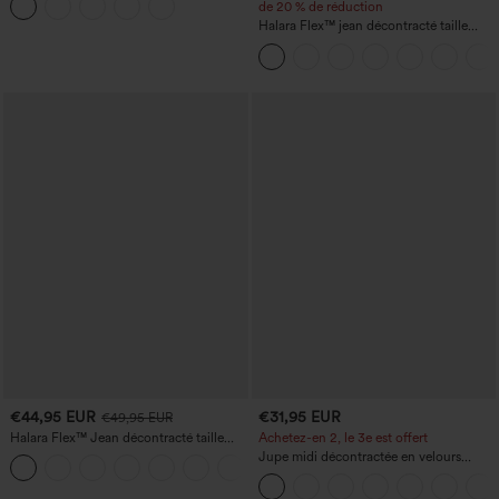
et effet rehausseur de fesses
de 20 % de réduction
Halara Flex™ jean décontracté taille
haute à effet gainant, coupe large, avec
poches
€44,95 EUR
€31,95 EUR
€49,95 EUR
Halara Flex™ Jean décontracté taille
Achetez-en 2, le 3e est offert
haute, jambe droite, délavé, avec poches
Jupe midi décontractée en velours
+3
côtelé, taille mi-haute, poches avant
latérales à rabat