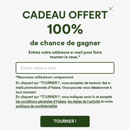
CADEAU OFFERT
Halara UltraSculpt™*
100%
Halara UltraSculpt™ SoCinched leggings de
sport taille haute gainants au niveau du ventre
avec poche
€35,95 EUR
de chance de gagner
Entrez votre addresse e-mail pour faire
tourner la roue.*
*Nouveaux utilisateurs uniquement.
En cliquant sur "TOURNER !", vous acceptez de recevoir des e-
mails promotionnels d'Halara. Vous pouvez vous désabonner à
tout moment.
En cliquant sur "TOURNER !", vous indiquez avoir lu et accepté
les conditions générales d'Halara
,
les règles de l'activité
et notre
politique de confidentialité
.
TOURNER !