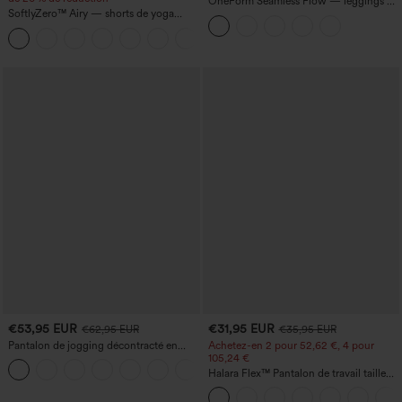
OneForm Seamless Flow — leggings de
SoftlyZero™ Airy — shorts de yoga
yoga sans coutures, taille mi-haute, effet
super taille haute 2-en-1 InstantCool
gainant pour le ventre et liftant pour les
+25
avec poches
fesses
€53,95 EUR
€31,95 EUR
€62,95 EUR
€35,95 EUR
Pantalon de jogging décontracté en
Achetez-en 2 pour 52,62 €, 4 pour
French terry à imprimé denim, taille mi-
105,24 €
haute, style jean, avec poches
Halara Flex™ Pantalon de travail taille
haute sculptant la silhouette, gainant la
taille, avec poches, jambe large en