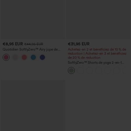
€8,95 EUR
€31,95 EUR
€44,95 EUR
Quotidien SoftlyZero™ Airy jupe de
Achetez-en 2 et bénéficiez de 10 % de
tennis mini croisée 2-en-1 avec poche
réduction | Achetez-en 3 et bénéficiez
latérale InstantCool - Lucid
de 20 % de réduction
SoftlyZero™ Shorts de yoga 2-en-1
InstantCool, super taille haute, aérés, 5''
avec poches — longueur allongée