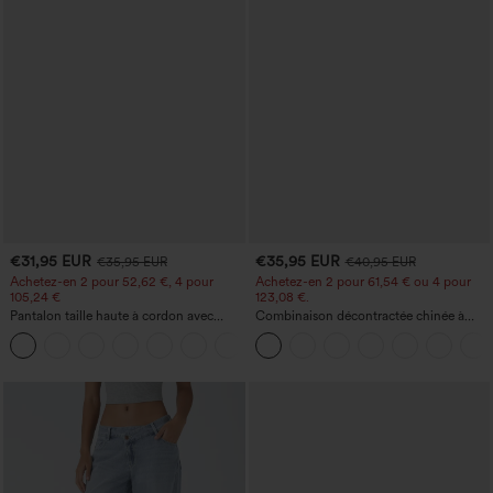
€31,95 EUR
€35,95 EUR
€35,95 EUR
€40,95 EUR
Achetez-en 2 pour 52,62 €, 4 pour
Achetez-en 2 pour 61,54 € ou 4 pour
105,24 €
123,08 €.
Pantalon taille haute à cordon avec
Combinaison décontractée chinée à
poches, jambe large et coupe ample,
bretelles réglables, fronces et jambes
+15
style décontracté, effet lin
larges, avec poches — facile comme
tout