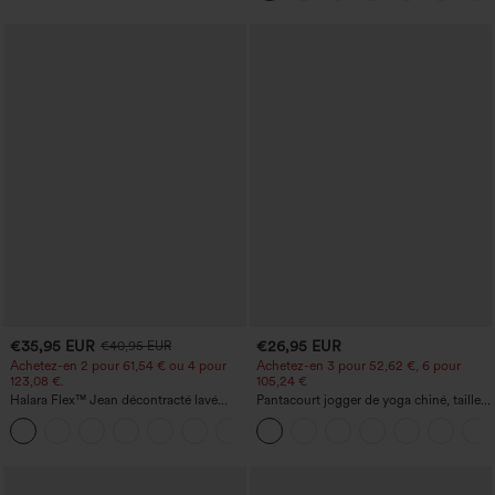
€35,95 EUR
€26,95 EUR
€40,95 EUR
Achetez-en 2 pour 61,54 € ou 4 pour
Achetez-en 3 pour 52,62 €, 6 pour
123,08 €.
105,24 €
Halara Flex™ Jean décontracté lavé
Pantacourt jogger de yoga chiné, taille
taille haute à poche croisée
haute, à fronces, avec poches.
+1