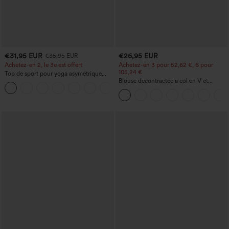
€31,95 EUR
€26,95 EUR
€35,95 EUR
Achetez-en 2, le 3e est offert
Achetez-en 3 pour 52,62 €, 6 pour
105,24 €
Top de sport pour yoga asymétrique
(une épaule) à manches longues avec
Blouse décontractée à col en V et
+3
ouverture pour le pouce, ourlet arrondi
manches courtes bouffantes
haut-bas, séchage rapide, soutien-gorge
intégré.