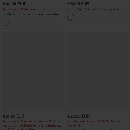
€40,95 EUR
€31,95 EUR
Achetez-en 2, le 3e est offert
SoftlyZero™ Airy short de yoga 3'' à
taille haute, froncé, InstantCool, avec
SoftlyZero™ Robe active en peluche dos
poches
nu — Édition Hyper Facile
+29
€31,95 EUR
€26,95 EUR
Achetez-en 2 et bénéficiez de 10 % de
Achetez-en 3 pour 52,62 €, 6 pour
réduction | Achetez-en 3 et bénéficiez
105,24 €
de 20 % de réduction