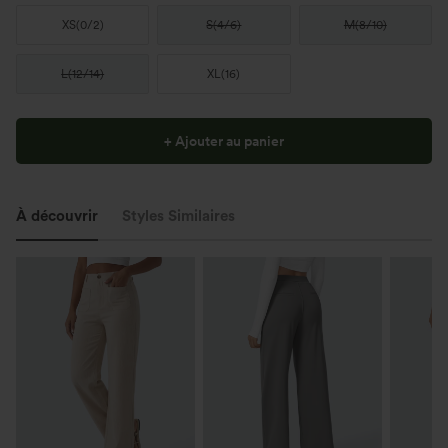
XS
(
0/2
)
S
(
4/6
)
M
(
8/10
)
L
(
12/14
)
XL
(
16
)
+ Ajouter au panier
À découvrir
Styles Similaires