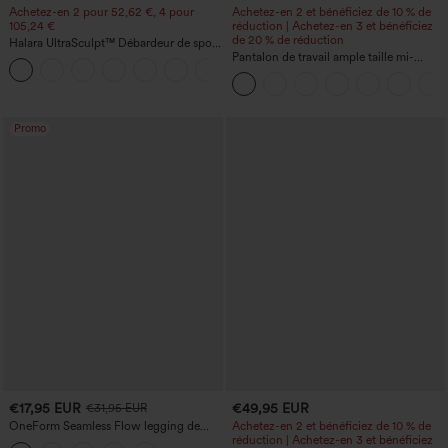
Achetez-en 2 pour 52,62 €, 4 pour
Achetez-en 2 et bénéficiez de 10 % de
105,24 €
réduction | Achetez-en 3 et bénéficiez
de 20 % de réduction
Halara UltraSculpt™ Débardeur de sport
à col rond et ourlet arrondi
Pantalon de travail ample taille mi-
+11
haute, coupe « barrel » (jambe en forme
de tonneau) avec poches
Promo
€17,95 EUR
€49,95 EUR
€31,95 EUR
OneForm Seamless Flow legging de
Achetez-en 2 et bénéficiez de 10 % de
yoga taille haute, gainant pour le ventre
réduction | Achetez-en 3 et bénéficiez