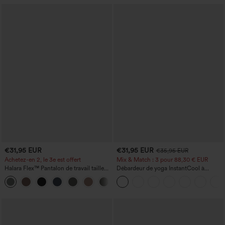
€31,95 EUR
€31,95 EUR
€35,95 EUR
Achetez-en 2, le 3e est offert
Mix & Match : 3 pour 88,30 € EUR
Halara Flex™ Pantalon de travail taille
Débardeur de yoga InstantCool à
haute avec poche latérale arrière et
encolure en U et ourlet arrondi –
+13
légère coupe évasée
UPF50+