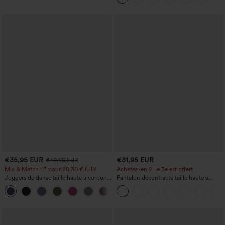
micro-gaufre
€35,95 EUR
€31,95 EUR
€40,95 EUR
Mix & Match : 3 pour 88,30 € EUR
Achetez-en 2, le 3e est offert
Joggers de danse taille haute à cordon,
Pantalon décontracté taille haute à
effet froncé, coupe fuselée, à séchage
cordon, coupe large en mélange de lin,
rapide et toucher frais, avec poches —
avec poches
UPF40+