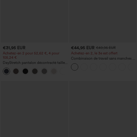
€31,95 EUR
€44,95 EUR
€49,95 EUR
Achetez-en 2 pour 52,62 €, 4 pour
Achetez-en 2, le 3e est offert
105,24 €
Combinaison de travail sans manches à
DayStretch pantalon décontracté taille
encolure bateau, côtés noués, toucher
haute à jambe en forme de tonneau
frais, rayée, avec poches — Édition Easy
+5
avec poches
Peezy