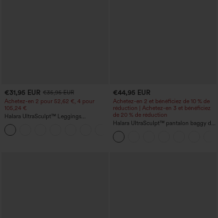
€31,95 EUR
€44,95 EUR
€35,95 EUR
Achetez-en 2 pour 52,62 €, 4 pour
Achetez-en 2 et bénéficiez de 10 % de
105,24 €
réduction | Achetez-en 3 et bénéficiez
de 20 % de réduction
Halara UltraSculpt™ Leggings
d'entraînement sculptants taille haute,
Halara UltraSculpt™ pantalon baggy de
+16
effet ventre plat, avec poche
yoga taille haute à effet gainant pour le
ventre, à rayures color block, avec
poches