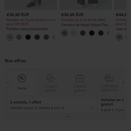
€35,95 EUR
€35,95 EUR
€44,95
Achetez-en 2 pour 61,54 € ou 4
Achetez-en 2, le 3e est offert
Achetez-e
pour 123,08 €.
pour 123,
Pantalon de travail Halara Flex™
Pantalon décontracté taille
DayStretch à taille haute, avec
Jean déco
haute à jambe droite, effet lin,
poches et coupe droite
à cordon 
+5
avec poches
poches
Nos offres
Coupon
Cadeaux
LIVRAISON
Vente
spécial
gratuits
GRATUITE
10% de réduction
12% de réductio
Pour toute commande de 107,00 € et
Pour toute comman
plus ! Code : Aug2026
plus ! Code : Aug2