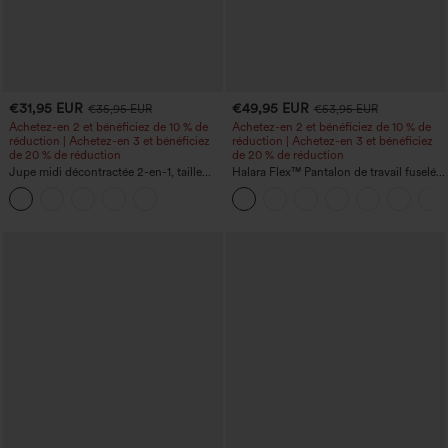
€31,95 EUR
€49,95 EUR
€35,95 EUR
€53,95 EUR
Achetez-en 2 et bénéficiez de 10 % de
Achetez-en 2 et bénéficiez de 10 % de
réduction | Achetez-en 3 et bénéficiez
réduction | Achetez-en 3 et bénéficiez
de 20 % de réduction
de 20 % de réduction
Jupe midi décontractée 2-en-1, taille
Halara Flex™ Pantalon de travail fuselé,
haute à effet gainant, froncée avec
uni, taille haute, avec poches
ourlet arrondi, en polaire et PU