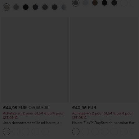
jambe droite, effet lin, avec poches
coupe droite
+5
€44,95 EUR
€40,95 EUR
€49,95 EUR
Achetez-en 2 pour 61,54 € ou 4 pour
Achetez-en 2 pour 61,54 € ou 4 pour
123,08 €.
123,08 €.
Jean décontracté taille mi‑haute, à
Halara Flex™ DayStretch pantalon flare
cordon de serrage, avec poches
de travail, taille mi-haute, poche latérale
zippée