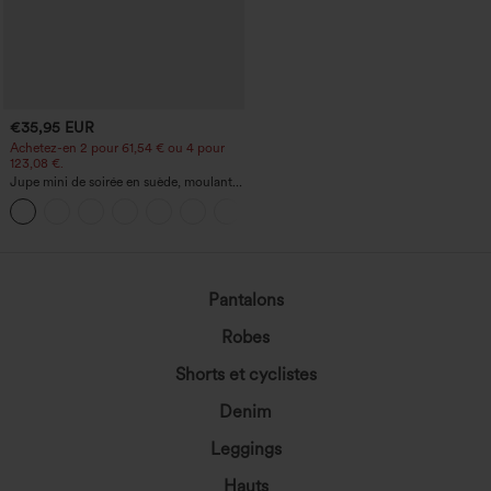
€35,95 EUR
Achetez-en 2 pour 61,54 € ou 4 pour
123,08 €.
Jupe mini de soirée en suède, moulante,
taille haute croisée 2-en-1 avec ourlet à
franges
Pantalons
Robes
Shorts et cyclistes
Denim
Leggings
Hauts