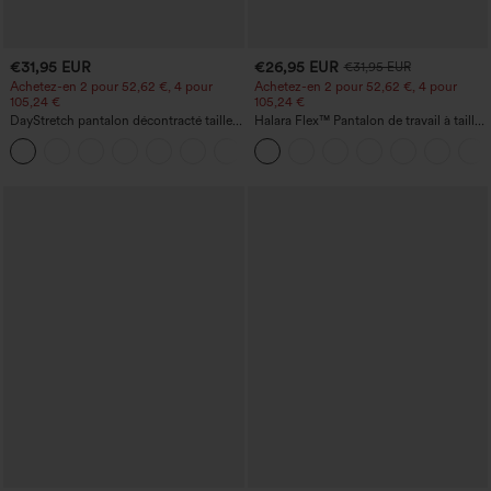
€31,95 EUR
€26,95 EUR
€31,95 EUR
Achetez-en 2 pour 52,62 €, 4 pour
Achetez-en 2 pour 52,62 €, 4 pour
105,24 €
105,24 €
DayStretch pantalon décontracté taille
Halara Flex™ Pantalon de travail à taille
haute avec poches et coupe droite
haute, jambe large, avec poches, en
+23
maille gaufrée