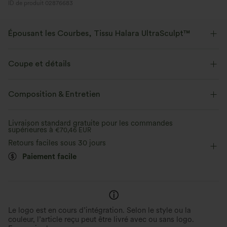
ID de produit 02876683
Épousant les Courbes, Tissu Halara UltraSculpt™
Mettez vos courbes en valeur avec notre tissu sculptant.
Coupe et détails
Extensible dans les 4 sens
Tissu respirant
Maintien moyen
Taille plate
Poche arrière à la ceinture
Composition & Entretien
Doux et lisse
Compression sculptante
Enfilable
Fitness
Longueur 7 / 8
Taille haute
Livraison standard gratuite pour les commandes
Évacue l’humidité
supérieures à
Ajusté
€70,46 EUR
Haute élasticité
Élasticité quatre directions
Retours faciles sous 30 jours
Skinny
Paiement facile
Le logo est en cours d’intégration. Selon le style ou la
couleur, l’article reçu peut être livré avec ou sans logo.