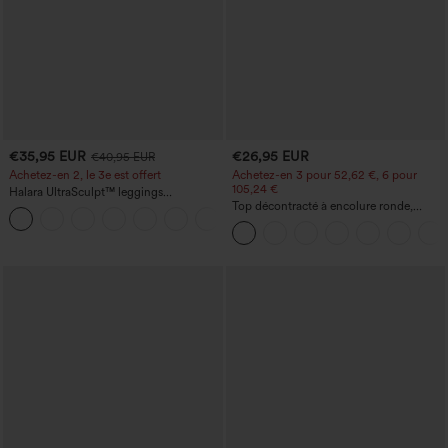
€35,95 EUR
€26,95 EUR
€40,95 EUR
Achetez-en 2, le 3e est offert
Achetez-en 3 pour 52,62 €, 6 pour
105,24 €
Halara UltraSculpt™ leggings
d'entraînement taille haute — fronces
Top décontracté à encolure ronde,
+11
liftantes pour le fessier, maintien gainant
manches chauve-souris et coupe ample
du ventre et poche