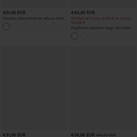
€31,95 EUR
€40,95 EUR
Pantalon décontracté en velours côtelé,
Achetez-en 2 pour 61,54 € ou 4 pour
taille mi-haute, poche zippée
123,08 €.
+7
DayStretch pantalon cargo slim taille
haute, poches zippées, uni
€31,95 EUR
€35,95 EUR
€40,95 EUR