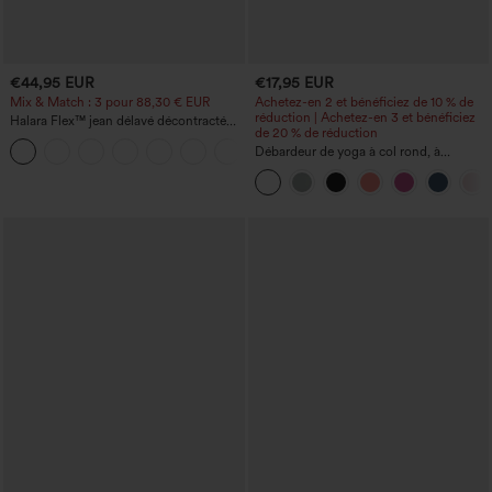
€44,95 EUR
€17,95 EUR
Mix & Match : 3 pour 88,30 € EUR
Achetez-en 2 et bénéficiez de 10 % de
réduction | Achetez-en 3 et bénéficiez
Halara Flex™ jean délavé décontracté
de 20 % de réduction
taille haute à poches, coupe baggy à
+2
jambe large
Débardeur de yoga à col rond, à
fronces, effet rafraîchissant - UPF50+