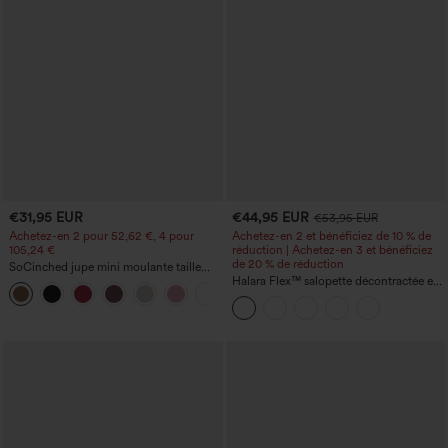
€31,95 EUR
€44,95 EUR
€53,95 EUR
Achetez-en 2 pour 52,62 €, 4 pour
Achetez-en 2 et bénéficiez de 10 % de
105,24 €
réduction | Achetez-en 3 et bénéficiez
de 20 % de réduction
SoCinched jupe mini moulante taille
haute 2-en-1 en polaire et PU —
Halara Flex™ salopette décontractée en
contrôle du ventre, froncée, ourlet
denim délavé à encolure carrée avec
arrondi
poches