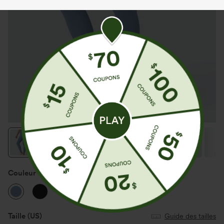
Couleur
Whale Blue
Taille
(US)
Guide des tailles