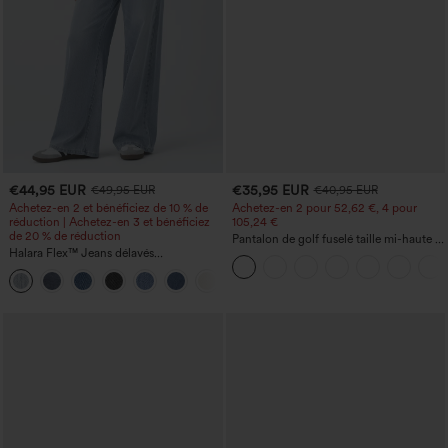
€44,95 EUR
€35,95 EUR
€49,95 EUR
€40,95 EUR
Achetez-en 2 et bénéficiez de 10 % de
Achetez-en 2 pour 52,62 €, 4 pour
réduction | Achetez-en 3 et bénéficiez
105,24 €
de 20 % de réduction
Pantalon de golf fuselé taille mi-haute à
Halara Flex™ Jeans délavés
cordon, ourlet incurvé, séchage rapide,
décontractés, coupe baggy à jambe
avec poches — UPF40+
+5
large, taille basse asymétrique, poches
zippées