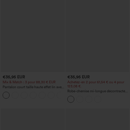
€35,95 EUR
€35,95 EUR
Mix & Match : 3 pour 88,30 € EUR
Achetez-en 2 pour 61,54 € ou 4 pour
123,08 €.
Pantalon court taille haute effet lin avec
poche zippée
Robe-chemise mi-longue décontractée
+7
à col, mancherons, ceinturée, ourlet
fendu incurvé et poches