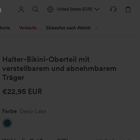
United States
(
EUR
)
horts
Verkäufe
Einkaufen nach Aktivität
Nach Trend shopp
Halter-Bikini-Oberteil mit
verstellbarem und abnehmbarem
Träger
€22,95 EUR
Farbe
Deep Lake