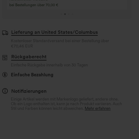
Kaufen Sie 4 für 3, kaufen Sie 8 für 6
Kaufe 3 für 2, Kaufe 6
für 6
Lieferung an United States/Columbus
Kostenloser Standardversand bei einer Bestellung über
€70,46 EUR
Rückgaberecht
Einfache Rückgabe innerhalb von 30 Tagen
Einfache Bezahlung
Notifizierungen
Einige Artikel werden mit Markenlogo geliefert, andere ohne.
Ob ein Logo enthalten ist, kann je nach Produkt variieren. Auch
Stil und Farben können leicht abweichen.
Mehr erfahren