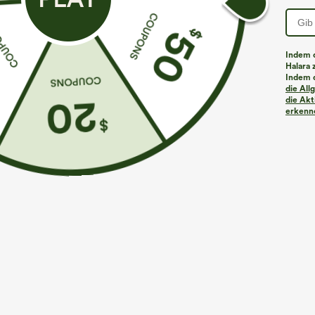
Indem d
Halara 
Indem d
die Al
die Akt
erkenne