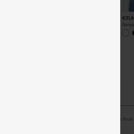
€24,95 EUR
€35,95 EUR
€31,
ippenstrick-Off-Shoulder-
Ein-Schulter-Kurzarm-Top
Geripp
urzarm-2-in-1-Casual-Top
mit geschwungenem High-
Strick
+1
Low-Saum, integriertem BH
2-in-1,
und schnell trocknendem
Material – Yoga- und
Sporttop
gedreht
binden
Schwimmen
Unter der Brust