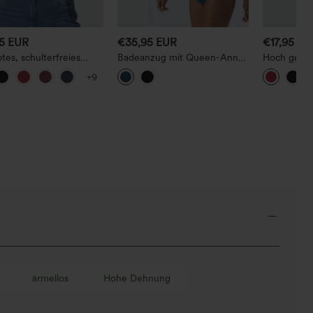
95 EUR
€35,95 EUR
€17,95 EU
tes, schulterfreies
Badeanzug mit Queen-Anne-
Hoch gesch
-Top mit langen Ärmeln,
Ausschnitt, verstellbaren
bauchforme
+9
 lässig
Trägern, gedrehter Raffung,
mit Raffun
Push-up-Effekt und
Bauchkontrolle.
ärmellos
Hohe Dehnung