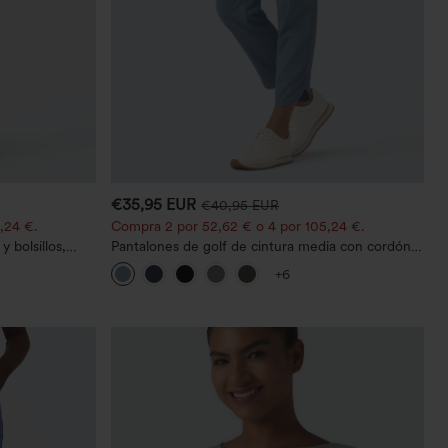
€35,95 EUR
€40,95 EUR
,24 €.
Compra 2 por 52,62 € o 4 por 105,24 €.
 bolsillos,
Pantalones de golf de cintura media con cordón,
o casual con
dobladillo curvo, secado rápido, de corte cónico y
+6
con bolsillos - UPF40+