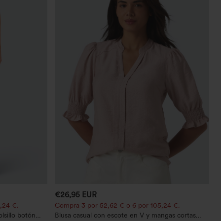
€26,95 EUR
,24 €.
Compra 3 por 52,62 € o 6 por 105,24 €.
lsillo botón
Blusa casual con escote en V y mangas cortas