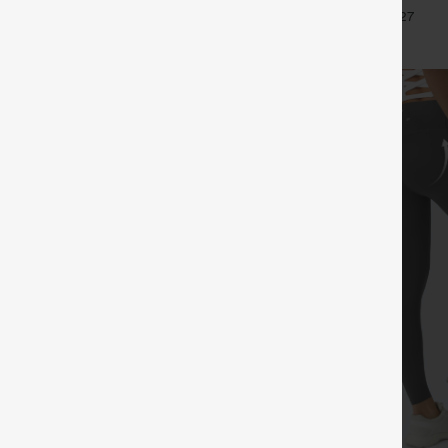
talle alto con fruncido trasero
tiro alto
+15
+27
glúteos, control de abdomen y