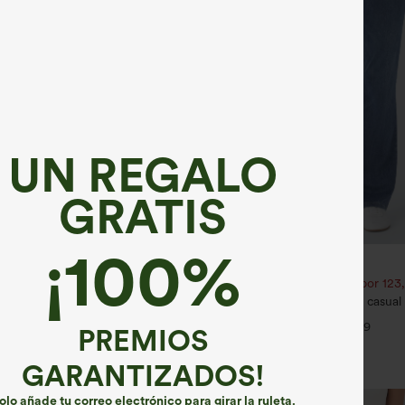
UN REGALO
GRATIS
¡100%
€35,95 EUR
€40,95 EUR
€44,95 EUR
1,54 € o 4 por 123,08 €.
Compra 2 por 61,54 € o 4 por 123
 tirantes ajustables, fruncidos,
Halara Flex™ jeans bootcut casual 
jido jaspeado y bolsillos - Easy
talle alto y con bolsillos
+14
+9
PREMIOS
GARANTIZADOS!
olo añade tu correo electrónico para girar la ruleta.