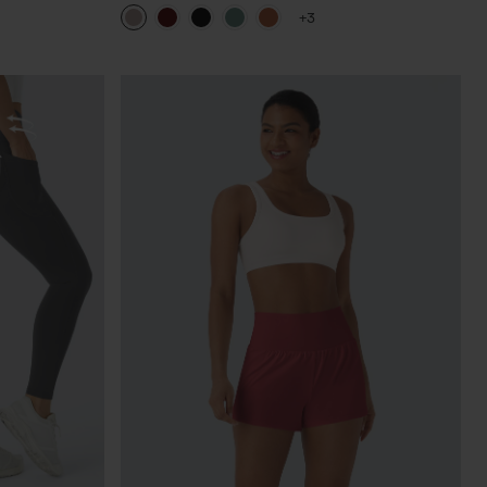
abullonadas
+3