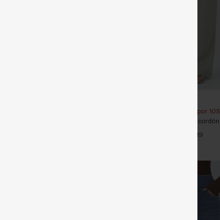
€31,95 EUR
€35,95 EUR
ate 1 gratis
Compra 2 por 52,62 € o 4 por 105
ra Flex™ de oficina de tiro alto
Pantalones de tiro alto con cordón y
ampanados con bolsillos
pernera ancha, holgados y de estil
+17
+19
tacto de lino.