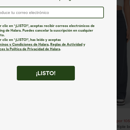
r clic en "¡LISTO!", aceptas recibir correos electrónicos de
ng de Halara. Puedes cancelar la suscripción en cualquier
to.
r clic en "¡LISTO!", has leído y aceptas
minos y Condiciones de Halara
,
Reglas de Actividad
y
es la Política de Privacidad de Halara
.
¡LISTO!
€31,95 EUR
€40,95 EUR
ate 1 gratis
Compra 2 por 52,62 € o 4 por 105
ulpt™ leggings de entrenamiento
Pantalones pierna recta múltiple bo