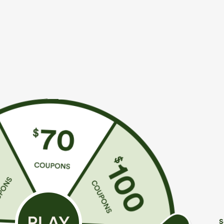
€44,95 EUR
€35,95 EUR
€49,95 EUR
Compra 2 y obtén un 10% de descuento |
Compra 2 por 6
Compra 3 y obtén un 20% de descuento
Mono casual con
Halara Flex™ vaqueros casual lavados asimétricos
pierna ancha, te
de tiro bajo con bolsillos con cremallera, corte
Peezy
+9
baggy y pierna ancha
S