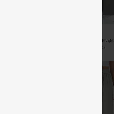
€35,95 EUR
€49,95 EUR
1,54 € o 4 por 123,08 €.
Compra 2 y llévate 1 gratis
 tiro medio con cordón y bolsillos
High Waisted Side Pocket Straigh
Pants
+27