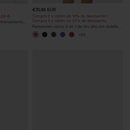
€31,95 EUR
,24 €.
Compra 2 y obtén un 10% de descuento |
Compra 3 y obtén un 20% de descuento
entrenamiento
efecto
Pantalones cortos 2 en 1 de tiro alto con bolsillo
l de abdomen y
interior y trasero
+29