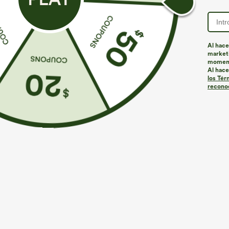
Al hace
marketi
momen
Al hace
los Tér
reconoc
€31,95 EUR
€35,95 EUR
€35,95 EUR
Combina y ahorra: 3 por 88,30 €
Compra 2 y llév
Top de yoga InstantCool con escote en U y bajo
Halara UltraSc