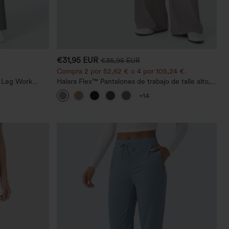
€31,95 EUR
€35,95 EUR
Compra 2 por 52,62 € o 4 por 105,24 €.
t Leg Work
Halara Flex™ Pantalones de trabajo de talle alto,
moldeadores del cuerpo, que estilizan la cintura,
+14
con bolsillos, de pierna ancha en micro‑waffle