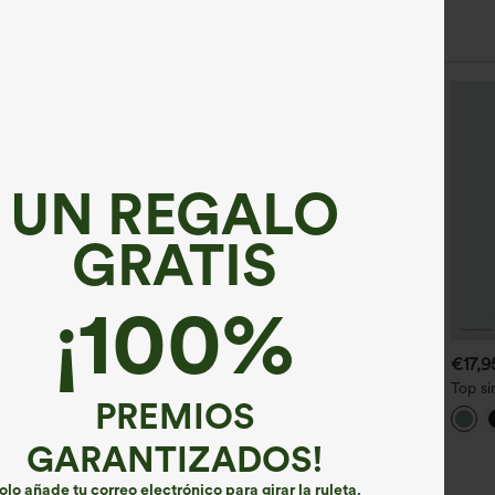
UN REGALO
GRATIS
¡100%
€40,95 EUR
€22,95 EUR
€17,9
antalones holgados de
Top casual con escote barco y
Top si
PREMIOS
intura alta con volante en el
fruncido
acana
ajo y bolsillos
redon
GARANTIZADOS!
olo añade tu correo electrónico para girar la ruleta.