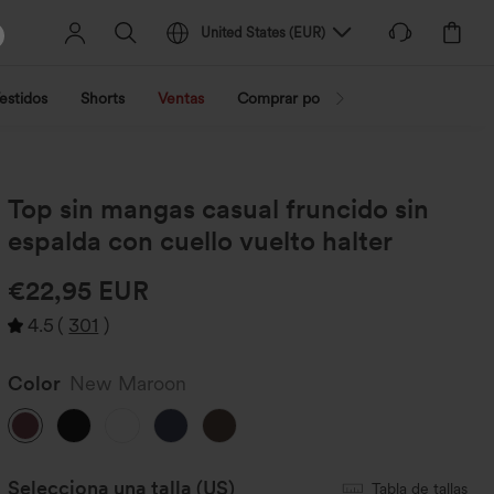
United States
(
EUR
)
estidos
Shorts
Ventas
Comprar por actividad
Compra po
Top sin mangas casual fruncido sin
espalda con cuello vuelto halter
€22,95 EUR
4.5
(
301
)
Color
New Maroon
Selecciona una talla
(US)
Tabla de tallas