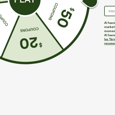
ID de producto: 02741992
Al hace
marketi
momen
Ajuste y características
Al hace
los Tér
reconoc
Corte holgado
Espalda descubierta
Espalda d
Recomendado