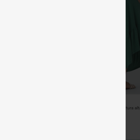
€40,95 EUR
de cintura alta cruzada con
Pantalones holgados de cintura alt
ón
en el bajo y bolsillos
+12