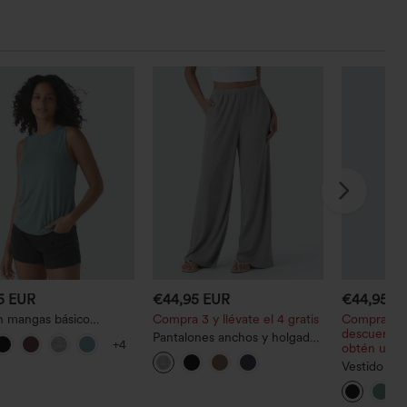
5 EUR
€44,95 EUR
€44,95 E
n mangas básico
Compra 3 y llévate el 4 gratis
Compra 2 y
lado con escote
descuento 
Pantalones anchos y holgados
+4
do
obtén un 2
de talle bajo, en tejido
acanalado y muy elásticos,
Vestido max
con cordón y bolsillos
tirantes co
caída fluida