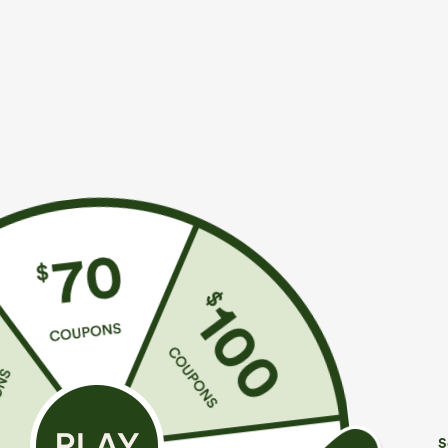
Más para amar
Estilos similares
€22,95 EUR
€26,95 EUR
Compra 2 y llévate 1 gratis
Joggers casual de cintura alta
P
cruzada con bolsillos y cordón
c
Top casual de cuello redondo
+12
b
en vichy efecto arrugado con
bolsillos
S