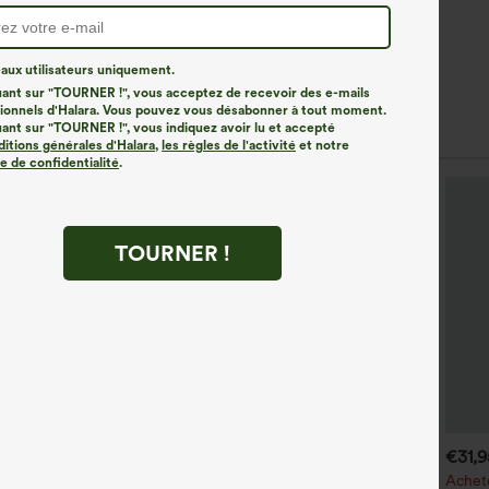
ux utilisateurs uniquement.
uant sur "TOURNER !", vous acceptez de recevoir des e-mails
onnels d'Halara. Vous pouvez vous désabonner à tout moment.
uant sur "TOURNER !", vous indiquez avoir lu et accepté
ditions générales d'Halara
,
les règles de l'activité
et notre
ue de confidentialité
.
TOURNER !
€44,95 EUR
€40,95 EUR
€31,
€49,95 EUR
chetez-en 2 pour 61,54 €
Achetez-en 2 pour 61,54 €
Achete