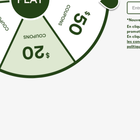
*Nouvea
En cliq
promoti
À découvrir
Styles Similaires
En cliq
les con
politiq
€35,95 EUR
€35,95 EUR
Achetez-en 2 pour 61,54 €
Achetez-en 2, le 3e est offert
A