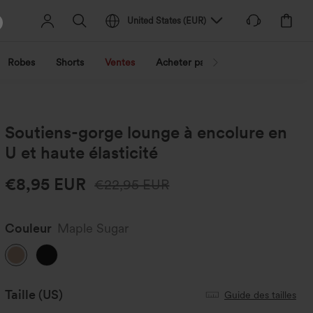
United States
(
EUR
)
Robes
Shorts
Ventes
Acheter par activité
Découvrez 
Soutiens-gorge lounge à encolure en
U et haute élasticité
€8,95 EUR
€22,95 EUR
Couleur
Maple Sugar
Taille
(US)
Guide des tailles