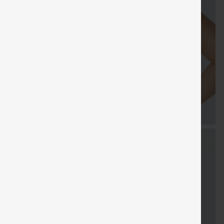
LIVRAISON
Coupon
Cadeaux
LIVRAISO
Vente
GRATUITE
spécial
gratuits
GRATUIT