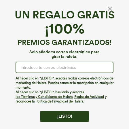
UN REGALO GRATIS
¡100%
PREMIOS GARANTIZADOS!
Solo añade tu correo electrónico para
girar la ruleta.
¡Ups!
No podemos encontrar la página que estás buscando.
Al hacer clic en "¡LISTO!", aceptas recibir correos electrónicos de
marketing de Halara. Puedes cancelar la suscripción en cualquier
momento.
Seguir comprando
Al hacer clic en "¡LISTO!", has leído y aceptas
los Términos y Condiciones de Halara
,
Reglas de Actividad
y
reconoces la Política de Privacidad de Halara
.
¡LISTO!