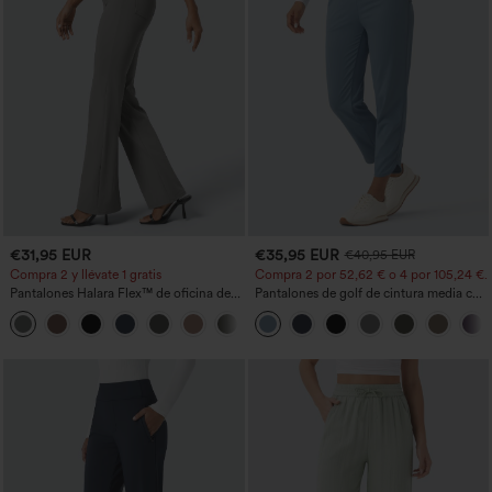
€31,95 EUR
€35,95 EUR
€40,95 EUR
Compra 2 y llévate 1 gratis
Compra 2 por 52,62 € o 4 por 105,24 €.
Pantalones Halara Flex™ de oficina de
Pantalones de golf de cintura media con
tiro alto ligeramente acampanados con
cordón, dobladillo curvo, secado rápido,
+13
bolsillos
de corte cónico y con bolsillos - UPF40+