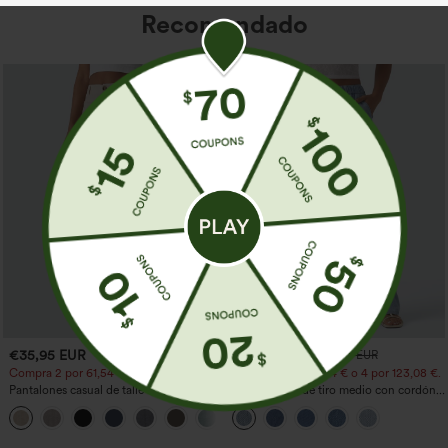
Recomendado
€35,95 EUR
€44,95 EUR
€49,95 EUR
Compra 2 por 61,54 € o 4 por 123,08 €.
Compra 2 por 61,54 € o 4 por 123,08 €.
Pantalones casual de talle alto y pierna
Jeans casual de tiro medio con cordón y
recta con tacto de lino y bolsillos
bolsillos
+5