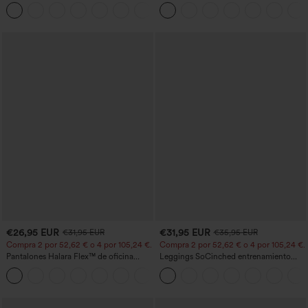
entrenamiento moldeadores de talle alto
cortas abullonadas
+11
con fruncido trasero que realza los
glúteos, control de abdomen y bolsillos
€26,95 EUR
€31,95 EUR
€31,95 EUR
€35,95 EUR
Compra 2 por 52,62 € o 4 por 105,24 €.
Compra 2 por 52,62 € o 4 por 105,24 €.
Pantalones Halara Flex™ de oficina
Leggings SoCinched entrenamiento
anchos plisados de tiro alto con bolsillos
moldeador abdomen bolsillo lateral tiro
+21
en tela tipo gofre
alto