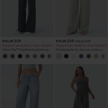
€40,95 EUR
€31,95 EUR
€35,95 EUR
Compra 2 por 61,54 € o 4 por 123,08 €.
Compra 2 por 52,62 € o 4 por 105,24 €.
Halara Flex™ DayStretch pantalones
Pantalones de tiro alto con cordón y
acampanados de trabajo de tiro medio
bolsillos, pernera ancha, holgados y de
+12
con bolsillo lateral con cremallera
estilo casual con tacto de lino.