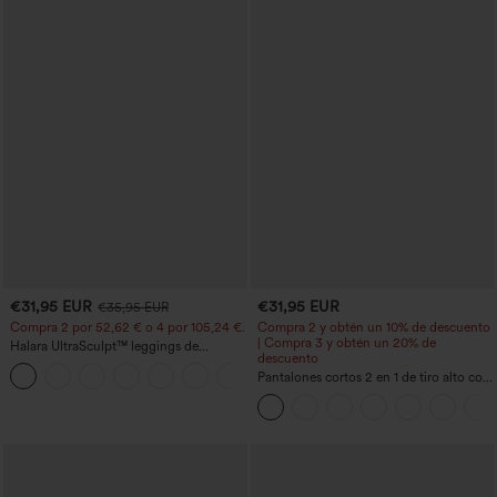
€31,95 EUR
€31,95 EUR
€35,95 EUR
Compra 2 por 52,62 € o 4 por 105,24 €.
Compra 2 y obtén un 10% de descuento
| Compra 3 y obtén un 20% de
Halara UltraSculpt™ leggings de
descuento
entrenamiento de cintura alta
+15
moldeadores, con efecto levantamiento
Pantalones cortos 2 en 1 de tiro alto con
de glúteos, control de abdomen y
bolsillo interior y trasero
bolsillos.