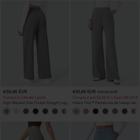
€35,95 EUR
€31,95 EUR
€35,95 EUR
Compra 2 y llévate 1 gratis
Compra 2 por 52,62 € o 4 por 105,24 €.
High Waisted Side Pocket Straight Leg
Halara Flex™ Pantalones de trabajo de
Work Pants
talle alto, moldeadores del cuerpo, que
+23
estilizan la cintura, con bolsillos, de
pierna ancha en micro‑waffle