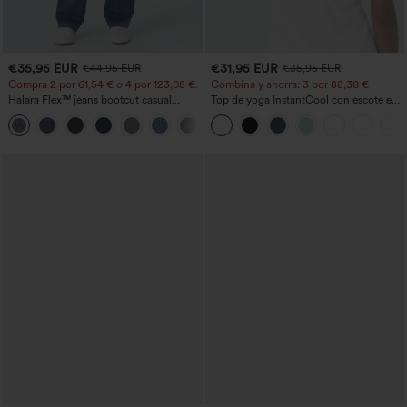
€35,95 EUR
€31,95 EUR
€44,95 EUR
€35,95 EUR
Compra 2 por 61,54 € o 4 por 123,08 €.
Combina y ahorra: 3 por 88,30 €
Halara Flex™ jeans bootcut casual
Top de yoga InstantCool con escote en
lavados, de talle alto y con bolsillos
U y bajo curvado - UPF50+
+5