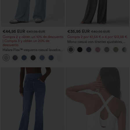
€44,95 EUR
€35,95 EUR
€49,95 EUR
€40,95 EUR
Compra 2 y obtén un 10% de descuento
Compra 2 por 61,54 € o 4 por 123,08 €.
| Compra 3 y obtén un 20% de
Mono casual con tirantes ajustables,
descuento
fruncidos, pierna ancha, tejido jaspeado
Halara Flex™ vaqueros casual lavados
y bolsillos - Easy Peezy
asimétricos de tiro bajo con bolsillos
+5
con cremallera, corte baggy y pierna
ancha