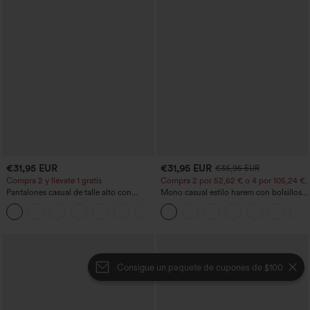
€31,95 EUR
€31,95 EUR
€35,95 EUR
Compra 2 y llévate 1 gratis
Compra 2 por 52,62 € o 4 por 105,24 €.
Pantalones casual de talle alto con
Mono casual estilo harem con bolsillos y
cordón, pernera ancha, en mezcla de
escote en U - Edición Easy Peezy
+5
lino y con bolsillos
Consigue un paquete de cupones de $100