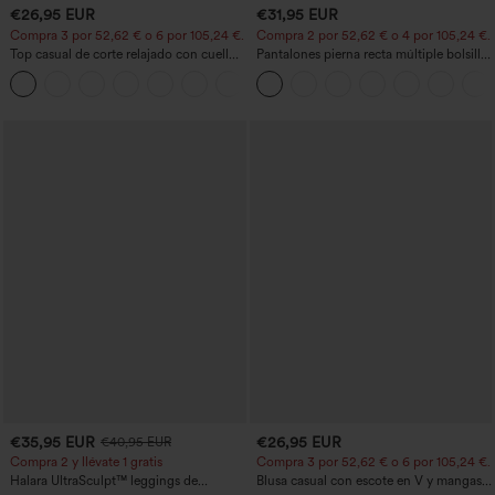
€26,95 EUR
€31,95 EUR
Compra 3 por 52,62 € o 6 por 105,24 €.
Compra 2 por 52,62 € o 4 por 105,24 €.
Top casual de corte relajado con cuello
Pantalones pierna recta múltiple bolsillo
redondo y mangas murciélago.
botón tiro alto
+1
€35,95 EUR
€26,95 EUR
€40,95 EUR
Compra 2 y llévate 1 gratis
Compra 3 por 52,62 € o 6 por 105,24 €.
Halara UltraSculpt™ leggings de
Blusa casual con escote en V y mangas