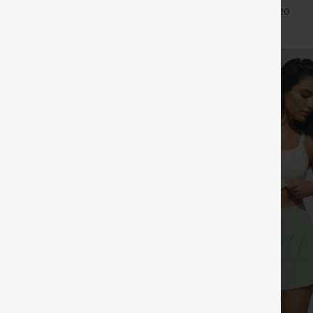
abdomen bolsillo lateral tiro alto
+27
+20