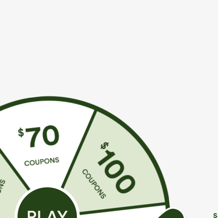
€35,95 EUR
€44,95 EUR
€40,95 EUR
Compra 2 por 61,54 € o 4 por 123,08 €.
Compra 2 y obt
Compra 3 y ob
Mono casual con tirantes ajustables, fruncidos,
pierna ancha, tejido jaspeado y bolsillos - Easy
Halara Flex™ va
+14
Peezy
de tiro bajo con
baggy y pierna
S