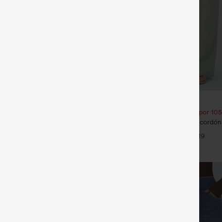
€31,95 EUR
35,95 EUR
€35,95 EUR
ra: 3 por 88,30 €
Compra 2 por 52,62 € o 4 por 105
stantCool con escote en U y bajo
Pantalones de tiro alto con cordón y
50+
pernera ancha, holgados y de estil
+4
+19
tacto de lino.