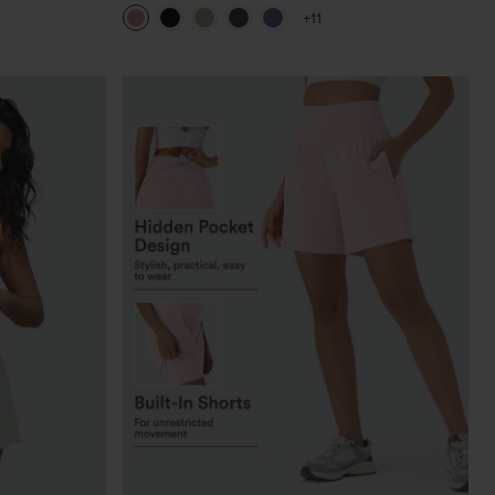
cremallera y efecto lino
+11