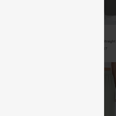
€35,95 EUR
€49,95 EUR
1,54 € o 4 por 123,08 €.
Compra 2 y llévate 1 gratis
 tiro medio con cordón y bolsillos
High Waisted Side Pocket Straigh
Pants
+27