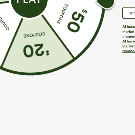
Al hace
marketi
momen
Al hace
los Tér
reconoc
€26,95 EUR
€31,95 EUR
Compra 3 por 52,62 € o 6 por 105,24 €.
Compra 2 por 5
Top casual de corte relajado con cuello redondo y
Pantalones pier