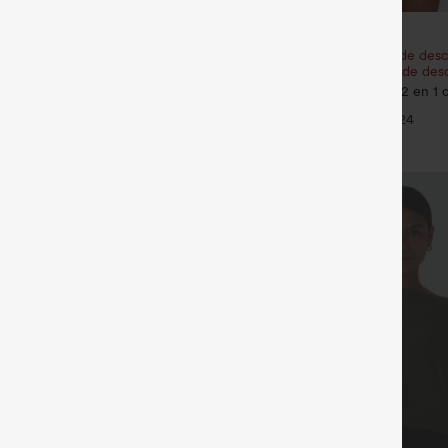
€31,95 EUR
én un 10% de descuento |
Compra 2 y obtén un 10% de desc
tén un 20% de descuento
Compra 3 y obtén un 20% de des
s 2 en 1 de tiro alto con bolsillo
Pantalones cortos de yoga 2 en 1 c
ro
trasero de talle muy alto y bolsillo 
+29
+24
de 5&#39;&#39; de longitud más 