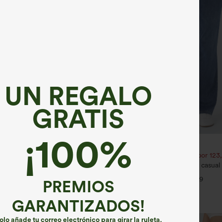
UN REGALO
GRATIS
¡100%
€35,95 EUR
€49,95 EUR
€44,95 EUR
én un 10% de descuento |
Compra 2 por 61,54 € o 4 por 123
tén un 20% de descuento
Halara Flex™ jeans bootcut casual 
queros casual lavados asimétricos
talle alto y con bolsillos
+9
 bolsillos con cremallera, corte
PREMIOS
+9
 ancha
GARANTIZADOS!
olo añade tu correo electrónico para girar la ruleta.