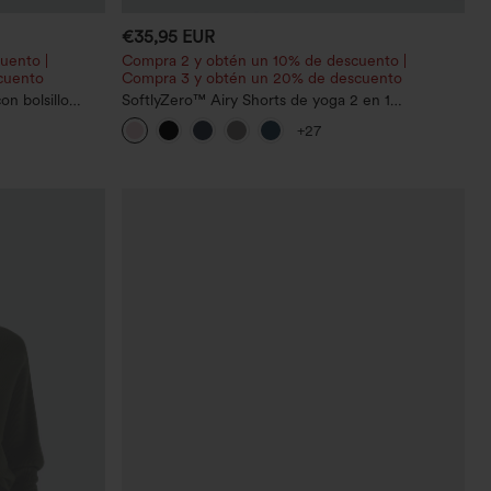
€35,95 EUR
uento |
Compra 2 y obtén un 10% de descuento |
cuento
Compra 3 y obtén un 20% de descuento
on bolsillo
SoftlyZero™ Airy Shorts de yoga 2 en 1
lateral oculto
InstantCool de talle súper alto, 7" con bolsillos
+27
larga