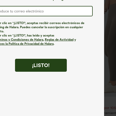
r clic en "¡LISTO!", aceptas recibir correos electrónicos de
ng de Halara. Puedes cancelar la suscripción en cualquier
to.
r clic en "¡LISTO!", has leído y aceptas
minos y Condiciones de Halara
,
Reglas de Actividad
y
es la Política de Privacidad de Halara
.
¡LISTO!
€31,95 EUR
€35,95 EUR
2,62 € o 4 por 105,24 €.
Compra 2 por 52,62 € o 4 por 105
na recta múltiple bolsillo botón
Leggings SoCinched entrenamien