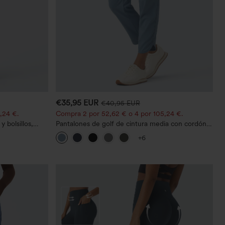
€35,95 EUR
€40,95 EUR
,24 €.
Compra 2 por 52,62 € o 4 por 105,24 €.
 bolsillos,
Pantalones de golf de cintura media con cordón,
o casual con
dobladillo curvo, secado rápido, de corte cónico y
+6
con bolsillos - UPF40+