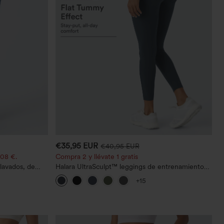
€35,95 EUR
€40,95 EUR
,08 €.
Compra 2 y llévate 1 gratis
lavados, de
Halara UltraSculpt™ leggings de entrenamiento
moldeadores de talle alto con fruncido trasero
+15
que realza los glúteos, control de abdomen y
bolsillos