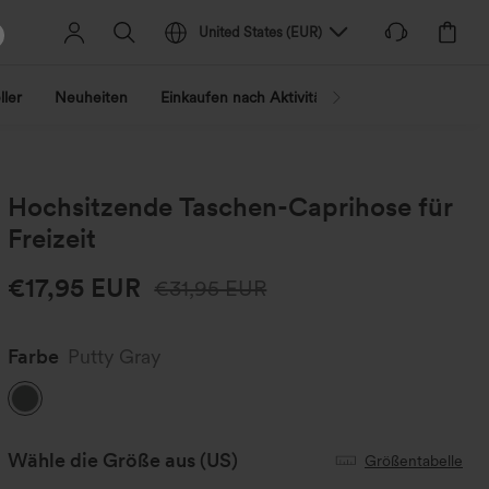
United States
(
EUR
)
ller
Neuheiten
Einkaufen nach Aktivität
Nach Trend shopp
Hochsitzende Taschen-Caprihose für
Freizeit
€17,95 EUR
€31,95 EUR
Farbe
Putty Gray
Wähle die Größe aus
(US)
Größentabelle