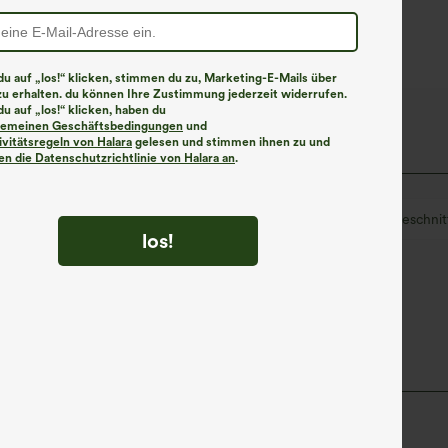
Passf
u auf „los!“ klicken, stimmen du zu, Marketing-E-Mails über
zu erhalten. du können Ihre Zustimmung jederzeit widerrufen.
u auf „los!“ klicken, haben du
lgemeinen Geschäftsbedingungen
und
ivitätsregeln von Halara
gelesen und stimmen ihnen zu und
n die Datenschutzrichtlinie von Halara an
.
lässig
Caprihose
mit hohem Bund
eng geschnit
los!