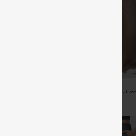
€57,95 EUR
€62,95 EUR
€66,95 EUR
Asymmetrische Low-Rise-Jeans mit
Halara Flex™ asymmetrische Low-
rbenfroh, lässig, mit Taschen
weitem Bein, bunter Waschung u