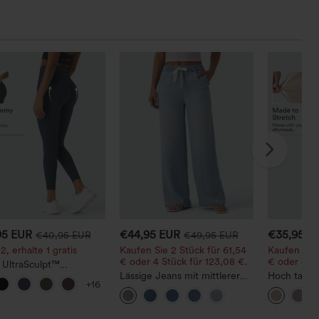
95 EUR
€44,95 EUR
€35,95 E
€40,95 EUR
€49,95 EUR
2, erhalte 1 gratis
Kaufen Sie 2 Stück für 61,54
Kaufen Sie 
€ oder 4 Stück für 123,08 €.
€ oder 4 St
 UltraSculpt™
ngsleggings mit hohem
Lässige Jeans mit mittlerer
Hoch tailli
+16
– raffende Push-up-Po-
Bundhöhe, Kordelzug und
geschnitten
Bauchkontrolle,
Taschen
Optik-Hose
en und formende