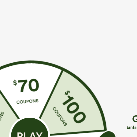
Mehr zum Verlieben
€35,95 EUR
€31,95 EUR
€35,95 EUR
Kaufe 2, erhalte 1 gratis
Kaufen Sie 2 Stück für 52,62
K
€ oder 4 Stück für 105,24 €.
High Waisted Side Pocket
H
Straight Leg Work Pants
Hochtaillierte Hose mit
S
+27
Kordelzug und Taschen,
u
+19
Einf
weitem Bein, lässig und
locker in Leinenoptik