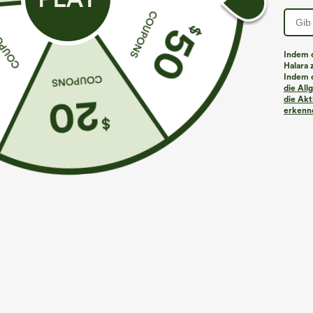
PRODUKT ID: 02759073
Indem d
Halara 
Indem d
Passform & Features
die Al
die Akt
erkenne
flacher Bund
Gesäßtaschen
überziehen
Skinny / Hauteng
Stoff & Pflege
Materialien