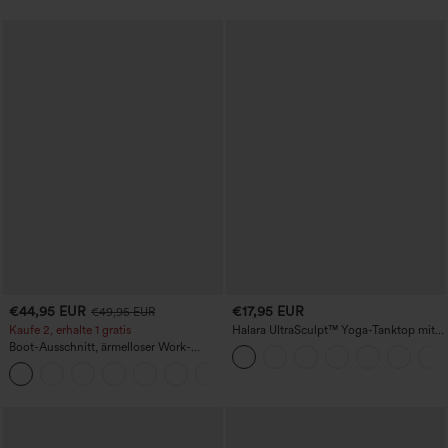
€44,95 EUR
€17,95 EUR
€49,95 EUR
Kaufe 2, erhalte 1 gratis
Halara UltraSculpt™ Yoga-Tanktop mit
doppelten Trägern und gedrehtem
Boot-Ausschnitt, ärmelloser Work-
Rückendesign
Jumpsuit mit seitlicher Bindung,
+8
kühlender Cool-Touch-Effekt, gestreift
und mit Taschen – Easy Peezy Edition