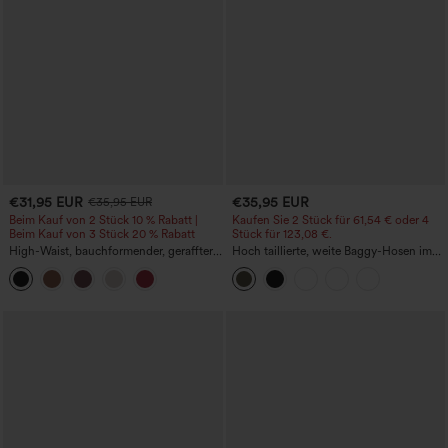
€31,95 EUR
€35,95 EUR
€35,95 EUR
Beim Kauf von 2 Stück 10 % Rabatt |
Kaufen Sie 2 Stück für 61,54 € oder 4
Beim Kauf von 3 Stück 20 % Rabatt
Stück für 123,08 €.
High-Waist, bauchformender, geraffter
Hoch taillierte, weite Baggy-Hosen im
Midirock mit geschwungenem Saum, 2-
Casual-Stil mit Taschen
in-1 Fleece/PU, lässig