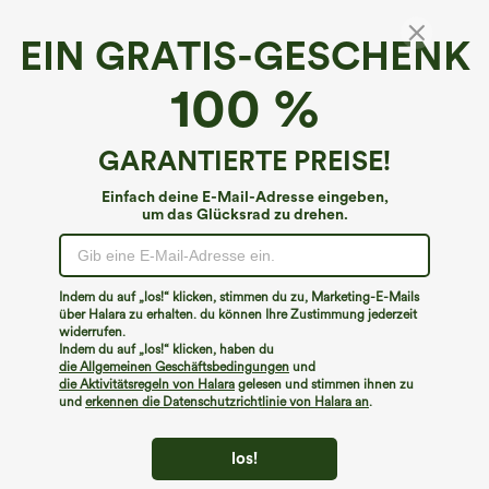
EIN GRATIS-GESCHENK
Halara Flex™ High Waist Hose mit Taschen
100 %
für Größere Größen
4.5
(
176
)
GARANTIERTE PREISE!
€31,95 EUR
Einfach deine E-Mail-Adresse eingeben,
um das Glücksrad zu drehen.
Indem du auf „los!“ klicken, stimmen du zu, Marketing-E-Mails
über Halara zu erhalten. du können Ihre Zustimmung jederzeit
widerrufen.
Indem du auf „los!“ klicken, haben du
die Allgemeinen Geschäftsbedingungen
und
die Aktivitätsregeln von Halara
gelesen und stimmen ihnen zu
und
erkennen die Datenschutzrichtlinie von Halara an
.
los!