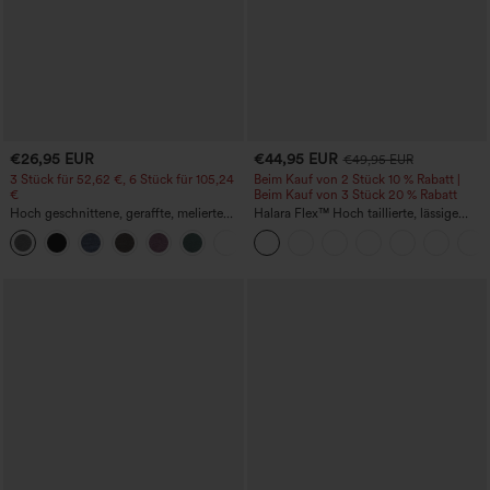
€26,95 EUR
€44,95 EUR
€49,95 EUR
3 Stück für 52,62 €, 6 Stück für 105,24
Beim Kauf von 2 Stück 10 % Rabatt |
€
Beim Kauf von 3 Stück 20 % Rabatt
Hoch geschnittene, geraffte, melierte
Halara Flex™ Hoch taillierte, lässige
Yoga-Pedal-Pusher-Joggers mit
Jeans mit Taschen, umgekrempeltem
+4
Taschen
Saum, weitem Bein und verwaschenem
Finish