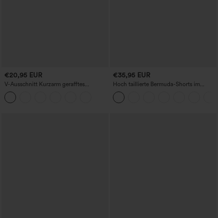
€20,95 EUR
€35,95 EUR
V-Ausschnitt Kurzarm gerafftes
Hoch taillierte Bermuda-Shorts im
schlichtes Freizeit-T-Shirt
Resort-Look, Leinen-Optik, mit
umgeschlagenem Saum, 10'' und
Taschen