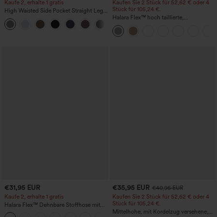
Kaufe 2, erhalte 1 gratis
Kaufen Sie 2 Stück für 52,62 € oder 4
Stück für 105,24 €.
High Waisted Side Pocket Straight Leg
Work Pants
Halara Flex™ hoch taillierte,
+23
figurformende Arbeitshose, die die Taille
schmaler wirken lässt, mit Taschen,
weitem Bein und Mikro-Waffelstruktur
€31,95 EUR
€35,95 EUR
€40,95 EUR
Kaufe 2, erhalte 1 gratis
Kaufen Sie 2 Stück für 52,62 € oder 4
Stück für 105,24 €.
Halara Flex™ Dehnbare Stoffhose mit
hohem Bund und Seitentasche hinten
Mittelhohe, mit Kordelzug versehene,