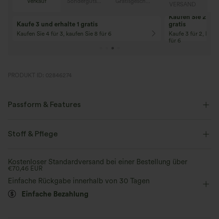
Verkauf
Sondergutschein
Gratisgeschenke
D
VERSAND
Kaufen Sie 2 und 
Kaufe 3 und erhalte 1 gratis
gratis
Kaufen Sie 4 für 3, kaufen Sie 8 für 6
Kaufe 3 für 2, Kauf
für 6
PRODUKT ID: 02846274
Passform & Features
flacher Bund
Gesäßtaschen
überziehen
Oficina
Stoff & Pflege
bodenlang
mit hohem Bund
Schlaghose
Kostenloser Standardversand bei einer Bestellung über
€70,46 EUR
Hohe Dehnung
Vier-Wege-Stretch
Schmale Passform
Einfache Rückgabe innerhalb von 30 Tagen
Bürohose
Einfache Bezahlung