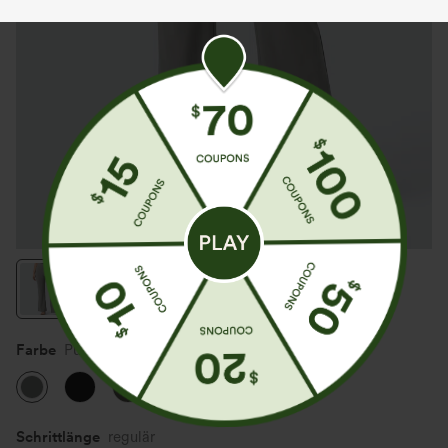
Farbe
Putty Gray
Schrittlänge️
regulär