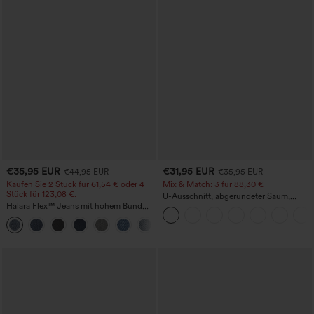
€35,95 EUR
€31,95 EUR
€44,95 EUR
€35,95 EUR
Kaufen Sie 2 Stück für 61,54 € oder 4
Mix & Match: 3 für 88,30 €
Stück für 123,08 €.
U-Ausschnitt, abgerundeter Saum,
Halara Flex™ Jeans mit hohem Bund
InstantCool Yoga-Trägertop – UPF50+
und Taschen, gewaschener, lässiger
+5
Bootcut