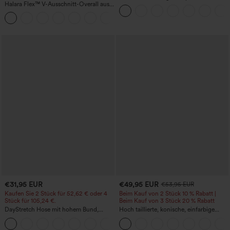
Halara Flex™ V-Ausschnitt-Overall aus
Daumenloch, geschwungener Saum
gewaschenem Denim mit Taschen –
(High-Low), schnell trocknend – Yoga-
+1
lässig
Sporttop mit integriertem BH
€31,95 EUR
€49,95 EUR
€53,95 EUR
Kaufen Sie 2 Stück für 52,62 € oder 4
Beim Kauf von 2 Stück 10 % Rabatt |
Stück für 105,24 €.
Beim Kauf von 3 Stück 20 % Rabatt
DayStretch Hose mit hohem Bund,
Hoch taillierte, konische, einfarbige
Barrel-Leg und Taschen
Anzughose mit Seitentaschen
+5