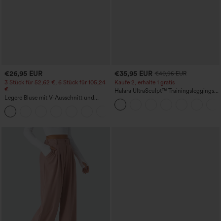
€26,95 EUR
€35,95 EUR
€40,95 EUR
3 Stück für 52,62 €, 6 Stück für 105,24
Kaufe 2, erhalte 1 gratis
€
Halara UltraSculpt™ Trainingsleggings
Legere Bluse mit V-Ausschnitt und
mit hohem Bund – raffende Push-up-
kurzen Puffärmeln
Po-Form, Bauchkontrolle, Taschen und
formende Passform