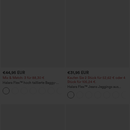
€44,95 EUR
€31,95 EUR
Mix & Match: 3 für 88,30 €
Kaufen Sie 2 Stück für 52,62 € oder 4
Stück für 105,24 €.
Halara Flex™ hoch taillierte Baggy-
Jeans mit Taschen, weitem Bein,
Halara Flex™ Jeans Jeggings aus
+2
stonewashed, lässig
elastischem Strick-Denim mit hohem
Bund und Gesäßtaschen