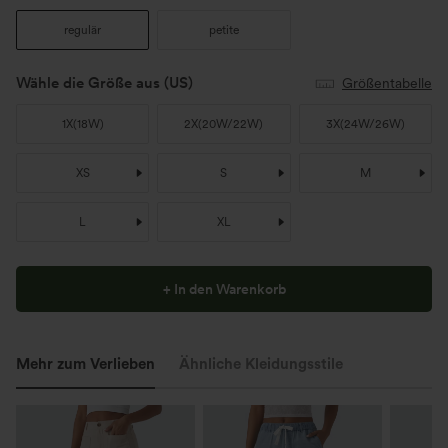
regulär
petite
Wähle die Größe aus
(US)
Größentabelle
1X
(
18W
)
2X
(
20W/22W
)
3X
(
24W/26W
)
XS
S
M
L
XL
+ In den Warenkorb
Mehr zum Verlieben
Ähnliche Kleidungsstile