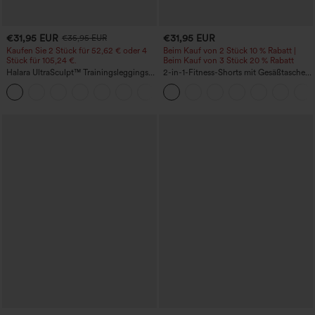
€31,95 EUR
€31,95 EUR
€35,95 EUR
Kaufen Sie 2 Stück für 52,62 € oder 4
Beim Kauf von 2 Stück 10 % Rabatt |
Stück für 105,24 €.
Beim Kauf von 3 Stück 20 % Rabatt
Halara UltraSculpt™ Trainingsleggings
2-in-1-Fitness-Shorts mit Gesäßtasche
mit hoher Taille – formend, Po-Lifting,
und seitlicher versteckter Tasche 6,3 cm
+15
Bauchkontrolle und mit Taschen