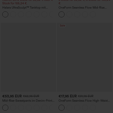
Stück für 105,24 €.
€
Halara UltraSculpt™ Tanktop mit
OneForm Seamless Flow Mid-Rise
Rundhalsausschnitt und
Yoga-Leggings - mittelhoher Bund,
+11
geschwungenem Saum
bauchformend und mit Po-Lifting-
Effekt
Sale
€53,95 EUR
€17,95 EUR
€62,95 EUR
€31,95 EUR
Mid-Rise-Sweatpants im Denim-Print
OneForm Seamless Flow High-Waist
aus French Terry, lässig, mit Taschen
Yogaleggings – nahtlos, mit hoher
Taille, bauchformend und mit
Hebeeffekt für den Po