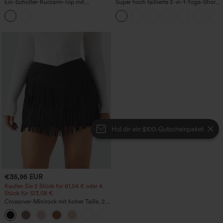
Ein-Schulter-Kurzarm-Top mit
Super hoch taillierte 2-in-1-Yoga-Shorts
abgerundetem High-Low-Saum,
mit Gesäßtasche und Seitentasche-
integriertem BH, gepunktet, lässig
längere Länge
Hol dir ein $100-Gutscheinpaket
€35,95 EUR
Kaufen Sie 2 Stück für 61,54 € oder 4
Stück für 123,08 €.
Crossover-Minirock mit hoher Taille, 2-
in-1, Fransen-Saum und figurbetontem
Schnitt in Wildlederoptik für Partys