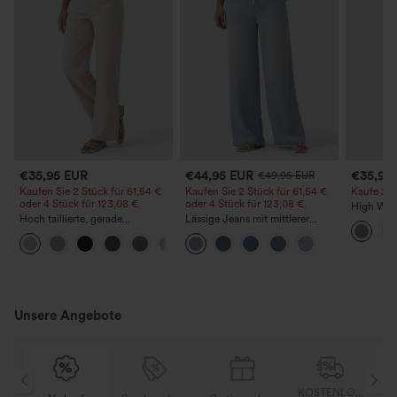
€35,95 EUR
€44,95 EUR
€35,95
€49,95 EUR
Kaufen Sie 2 Stück für 61,54 €
Kaufen Sie 2 Stück für 61,54 €
Kaufe 2, e
oder 4 Stück für 123,08 €.
oder 4 Stück für 123,08 €.
High Wais
Hoch taillierte, gerade
Lässige Jeans mit mittlerer
Straight 
geschnittene, legere Leinen-
Bundhöhe, Kordelzug und
+5
Optik-Hose mit Taschen
Taschen
Unsere Angebote
OSER
KOSTENLOSER