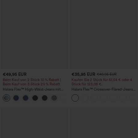
€49,95 EUR
€35,95 EUR
€40,95 EUR
Beim Kauf von 2 Stück 10 % Rabatt |
Kaufen Sie 2 Stück für 61,54 € oder 4
Beim Kauf von 3 Stück 20 % Rabatt
Stück für 123,08 €.
Halara Flex™ High-Waist-Jeans mit
Halara Flex™ Crossover-Flared-Jeans
Bauchkontrolle, weitem Bein und
aus elastischem Strick-Denim mit
Taschen
hohem Bund und mehreren Taschen