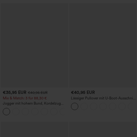
€35,95 EUR
€40,95 EUR
€40,95 EUR
Mix & Match: 3 für 88,30 €
Lässiger Pullover mit U-Boot-Ausschnitt
und Fledermausärmeln.
Jogger mit hohem Bund, Kordelzug
und Raffung, schmal zulaufend,
schnelltrocknend mit kühlendem Griff,
mit Taschen - UPF40+