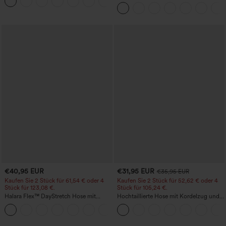
+13
schnelltrocknende Golfhose mit schmal
zulaufendem Schnitt, abgerundetem
Saum und Taschen – UPF 40+
€40,95 EUR
€31,95 EUR
€35,95 EUR
Kaufen Sie 2 Stück für 61,54 € oder 4
Kaufen Sie 2 Stück für 52,62 € oder 4
Stück für 123,08 €.
Stück für 105,24 €.
Halara Flex™ DayStretch Hose mit
Hochtaillierte Hose mit Kordelzug und
mittlerer Bundhöhe, seitlicher
Taschen, weitem Bein, lässig und locker
+12
Reißverschlusstasche und
in Leinenoptik
Work‑Flare‑Schnitt