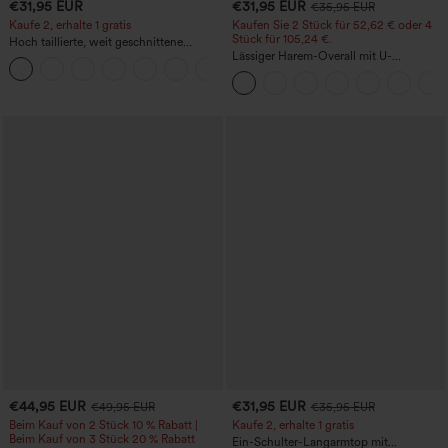
€31,95 EUR
€31,95 EUR
€35,95 EUR
Kaufe 2, erhalte 1 gratis
Kaufen Sie 2 Stück für 52,62 € oder 4
Stück für 105,24 €.
Hoch taillierte, weit geschnittene
Freizeithose aus Leinenmischung mit
Lässiger Harem-Overall mit U-
+5
Kordelzug und Taschen
Ausschnitt und Taschen - Easy Peezy
Edition
€44,95 EUR
€31,95 EUR
€49,95 EUR
€35,95 EUR
Beim Kauf von 2 Stück 10 % Rabatt |
Kaufe 2, erhalte 1 gratis
Beim Kauf von 3 Stück 20 % Rabatt
Ein-Schulter-Langarmtop mit