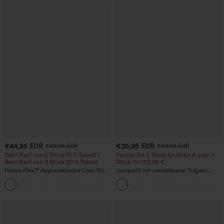
€44,95 EUR
€35,95 EUR
€49,95 EUR
€40,95 EUR
Beim Kauf von 2 Stück 10 % Rabatt |
Kaufen Sie 2 Stück für 61,54 € oder 4
Beim Kauf von 3 Stück 20 % Rabatt
Stück für 123,08 €.
Halara Flex™ Asymmetrische Low-Rise-
Jumpsuit mit verstellbaren Trägern,
Jeans mit Reißverschlusstaschen,
gerafftem Detail, weitem Bein und
+5
Baggy-Stil, weitem Bein, gewaschen,
meliertem Stoff, lässig, mit Taschen -
lässig
Easy Peezy