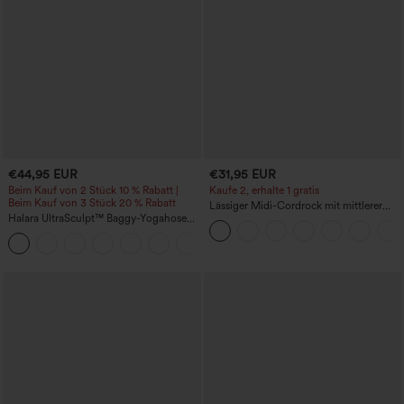
€44,95 EUR
€31,95 EUR
Beim Kauf von 2 Stück 10 % Rabatt |
Kaufe 2, erhalte 1 gratis
Beim Kauf von 3 Stück 20 % Rabatt
Lässiger Midi-Cordrock mit mittlerer
Halara UltraSculpt™ Baggy-Yogahose
Bundhöhe und vorderseitiger
mit hohem Bund, Bauchkontrolle,
Klapptasche
Color-Block-Streifen und Taschen