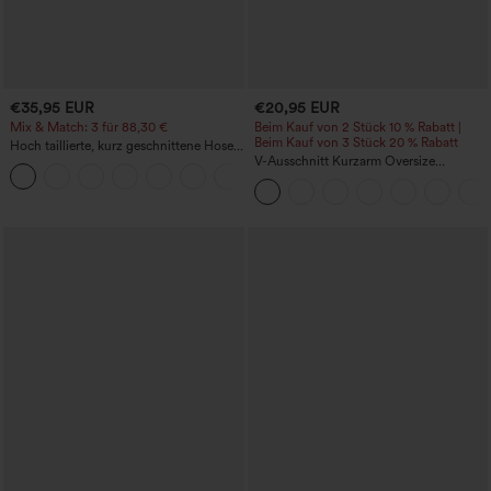
€35,95 EUR
€20,95 EUR
Mix & Match: 3 für 88,30 €
Beim Kauf von 2 Stück 10 % Rabatt |
Beim Kauf von 3 Stück 20 % Rabatt
Hoch taillierte, kurz geschnittene Hose
mit Reißverschlusstasche in Leinenoptik
V-Ausschnitt Kurzarm Oversize
+7
InstantCool schnelltrocknendes Yoga-
Sporttop