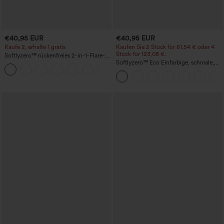
€40,95 EUR
€40,95 EUR
Kaufe 2, erhalte 1 gratis
Kaufen Sie 2 Stück für 61,54 € oder 4
Stück für 123,08 €.
Softlyzero™ rückenfreies 2-in-1-Flare-
Trainingskleid – Wannabe – Easy Peezy
Softlyzero™ Eco Einfarbige, schmale,
+29
hoch taillierte Wanderhose mit
mehreren Taschen