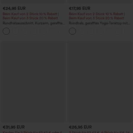
€24,95 EUR
€17,95 EUR
Beim Kauf von 2 Stück 10 % Rabatt |
Beim Kauf von 2 Stück 10 % Rabatt |
Beim Kauf von 3 Stück 20 % Rabatt
Beim Kauf von 3 Stück 20 % Rabatt
Rundhalsausschnitt, Kurzarm, gerafftes
Rundhals, gerafftes Yoga-Tanktop mit
Cool-Touch Yoga-Sporttop - UPF50+
Cool-Touch-Effekt – UPF50+
+11
€31,95 EUR
€26,95 EUR
Kaufen Sie 2 Stück für 52,62 € oder 4
3 Stück für 52,62 €, 6 Stück für 105,24