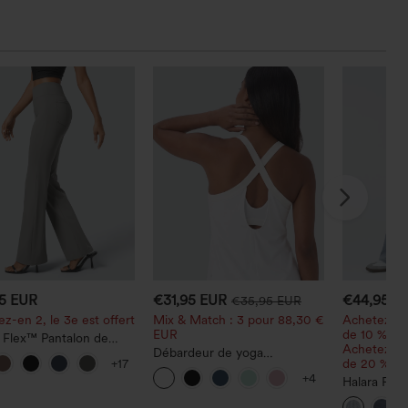
95 EUR
€31,95 EUR
€44,95 E
€35,95 EUR
z-en 2, le 3e est offert
Mix & Match : 3 pour 88,30 €
Achetez-en
EUR
de 10 % de 
 Flex™ Pantalon de
Achetez-en
l taille haute avec poche
Débardeur de yoga
de 20 % de
+17
le arrière et légère
InstantCool à encolure en U
+4
 évasée
et ourlet arrondi – UPF50+
Halara Fle
décontract