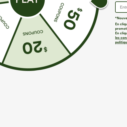
*Nouvea
ID de produit 02726366
En cliq
promoti
En cliq
les con
Coupe et détails
politiq
Pour : le travail, les trajets domicile-travail et les activités
Taille plate
Poches latérales
Enfilable
Élasticité quatre directions
Skinny
Composition & Entretien