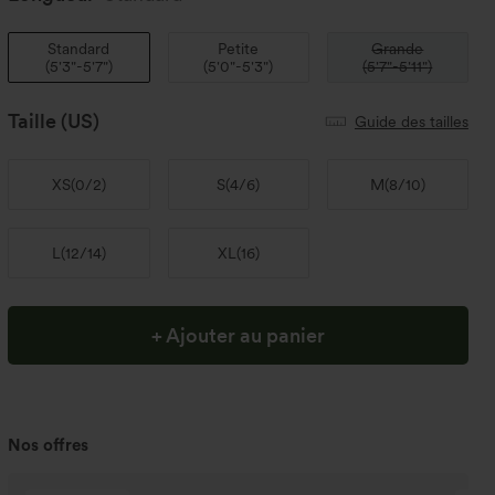
Standard
Petite
Grande
(
5'3"-5'7"
)
(
5'0"-5'3"
)
(
5'7"-5'11"
)
Taille
(US)
Guide des tailles
XS
(
0/2
)
S
(
4/6
)
M
(
8/10
)
L
(
12/14
)
XL
(
16
)
+ Ajouter au panier
Nos offres