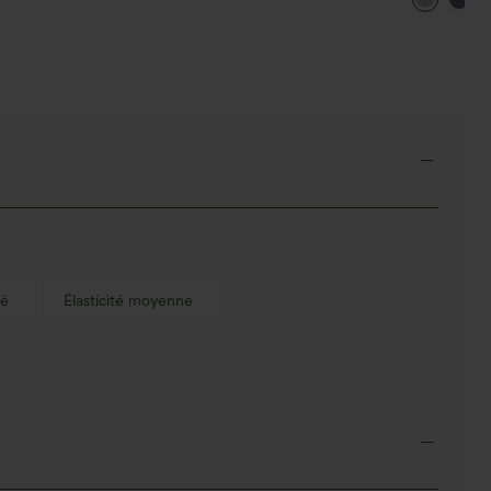
jambe large,
asymétriqu
té
Élasticité moyenne