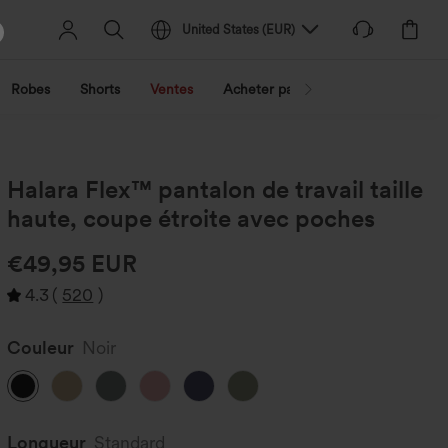
United States
(
EUR
)
Robes
Shorts
Ventes
Acheter par activité
Découvrez 
Halara Flex™ pantalon de travail taille
haute, coupe étroite avec poches
€49,95 EUR
4.3
(
520
)
Couleur
Noir
Longueur
Standard