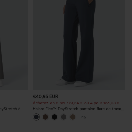
€40,95 EUR
Achetez-en 2 pour 61,54 € ou 4 pour 123,08 €.
ayStretch à
Halara Flex™ DayStretch pantalon flare de travail,
 droite
taille mi-haute, poche latérale zippée
+16