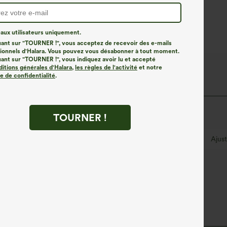
ux utilisateurs uniquement.
uant sur "TOURNER !", vous acceptez de recevoir des e-mails
onnels d'Halara. Vous pouvez vous désabonner à tout moment.
uant sur "TOURNER !", vous indiquez avoir lu et accepté
ditions générales d'Halara
,
les règles de l'activité
et notre
ue de confidentialité
.
 de loisirs.
TOURNER !
Travail
Longueur cheville sans pli
Taille haute
Ajus