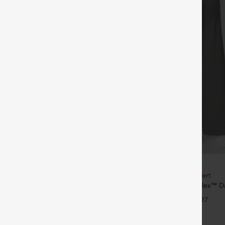
€35,95 EUR
€49,95 EUR
our 61,54 € ou 4 pour 123,08 €.
Achetez-en 2, le 3e est offert
é taille mi‑haute, à cordon de
Pantalon de travail Halara Flex™ D
poches
taille haute, avec poches et coupe
+27