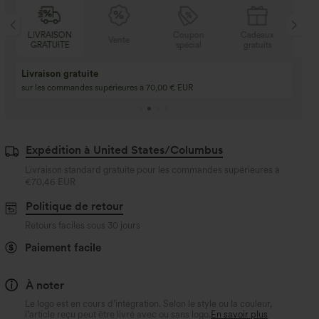
N
Coupon
Cadeaux
LIVRAISON
Vente
E
spécial
gratuits
GRATUITE
Achetez-en 2, obte
3 achetés, 1 offert
gratuit
Achetez 4 pour 3, achetez 8 pour 6
3 pour 2, 6 pour 4, 9
Expédition à United States/Columbus
Livraison standard gratuite pour les commandes supérieures à
€70,46 EUR
Politique de retour
Retours faciles sous 30 jours
Paiement facile
À noter
Le logo est en cours d’intégration. Selon le style ou la couleur,
l’article reçu peut être livré avec ou sans logo.
En savoir plus