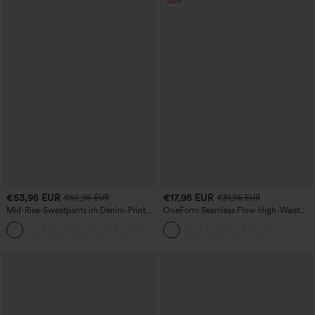
Sale
€53,95 EUR
€17,95 EUR
€62,95 EUR
€31,95 EUR
Mid-Rise-Sweatpants im Denim-Print
OneForm Seamless Flow High-Waist
aus French Terry, lässig, mit Taschen
Yogaleggings – nahtlos, mit hoher
Taille, bauchformend und mit
Hebeeffekt für den Po