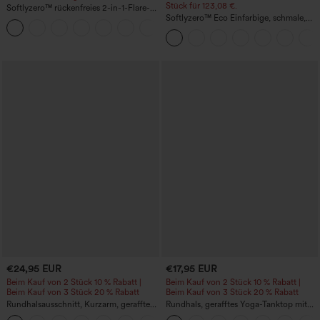
Stück für 123,08 €.
Softlyzero™ rückenfreies 2-in-1-Flare-
Trainingskleid – Wannabe – Easy Peezy
Softlyzero™ Eco Einfarbige, schmale,
+29
hoch taillierte Wanderhose mit
mehreren Taschen
€24,95 EUR
€17,95 EUR
Beim Kauf von 2 Stück 10 % Rabatt |
Beim Kauf von 2 Stück 10 % Rabatt |
Beim Kauf von 3 Stück 20 % Rabatt
Beim Kauf von 3 Stück 20 % Rabatt
Rundhalsausschnitt, Kurzarm, gerafftes
Rundhals, gerafftes Yoga-Tanktop mit
Cool-Touch Yoga-Sporttop - UPF50+
Cool-Touch-Effekt – UPF50+