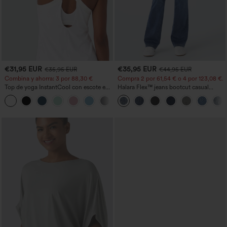
€31,95 EUR
€35,95 EUR
€35,95 EUR
€44,95 EUR
Combina y ahorra: 3 por 88,30 €
Compra 2 por 61,54 € o 4 por 123,08 €.
Top de yoga InstantCool con escote en
Halara Flex™ jeans bootcut casual
U y bajo curvado - UPF50+
lavados, de talle alto y con bolsillos