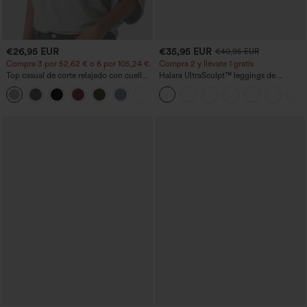
€26,95 EUR
€35,95 EUR
€40,95 EUR
Compra 3 por 52,62 € o 6 por 105,24 €.
Compra 2 y llévate 1 gratis
Top casual de corte relajado con cuello
Halara UltraSculpt™ leggings de
redondo y mangas murciélago.
entrenamiento moldeadores de talle alto
+1
con fruncido trasero que realza los
glúteos, control de abdomen y bolsillos