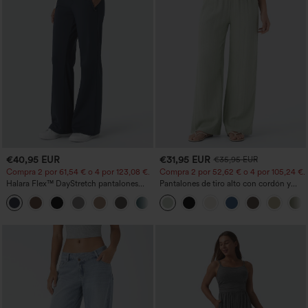
€40,95 EUR
€31,95 EUR
€35,95 EUR
Compra 2 por 61,54 € o 4 por 123,08 €.
Compra 2 por 52,62 € o 4 por 105,24 €.
Halara Flex™ DayStretch pantalones
Pantalones de tiro alto con cordón y
acampanados de trabajo de tiro medio
bolsillos, pernera ancha, holgados y de
+12
con bolsillo lateral con cremallera
estilo casual con tacto de lino.