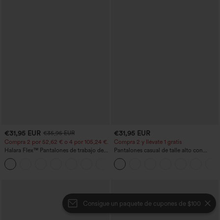
€31,95 EUR
€31,95 EUR
€35,95 EUR
Compra 2 por 52,62 € o 4 por 105,24 €.
Compra 2 y llévate 1 gratis
Halara Flex™ Pantalones de trabajo de
Pantalones casual de talle alto con
talle alto, moldeadores del cuerpo, que
cordón, pernera ancha, en mezcla de
+10
estilizan la cintura, con bolsillos, de
lino y con bolsillos
pierna ancha en micro‑waffle
Consigue un paquete de cupones de $100