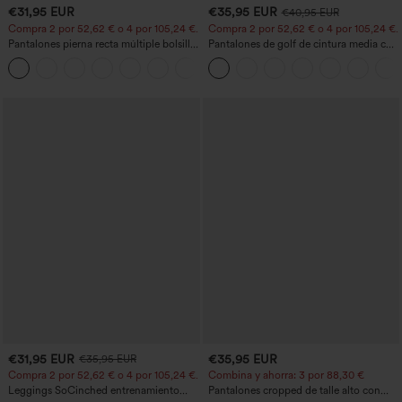
€31,95 EUR
€35,95 EUR
€40,95 EUR
Compra 2 por 52,62 € o 4 por 105,24 €.
Compra 2 por 52,62 € o 4 por 105,24 €.
Pantalones pierna recta múltiple bolsillo
Pantalones de golf de cintura media con
botón tiro alto
cordón, dobladillo curvo, secado rápido,
+23
de corte cónico y con bolsillos - UPF40+
€31,95 EUR
€35,95 EUR
€35,95 EUR
Compra 2 por 52,62 € o 4 por 105,24 €.
Combina y ahorra: 3 por 88,30 €
Leggings SoCinched entrenamiento
Pantalones cropped de talle alto con