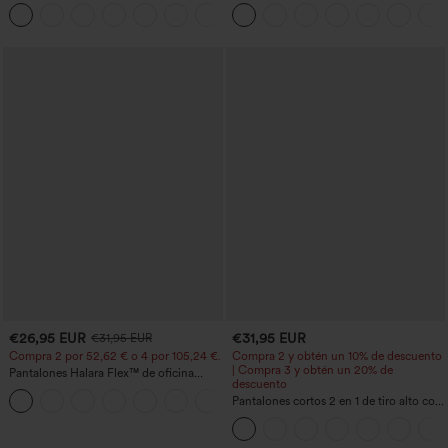
moldeador abdomen bolsillo lateral tiro
bolsillos con cremallera y efecto lino
+16
alto
€26,95 EUR
€31,95 EUR
€31,95 EUR
Compra 2 por 52,62 € o 4 por 105,24 €.
Compra 2 y obtén un 10% de descuento
| Compra 3 y obtén un 20% de
Pantalones Halara Flex™ de oficina
descuento
anchos plisados de tiro alto con bolsillos
+21
en tela tipo gofre
Pantalones cortos 2 en 1 de tiro alto con
bolsillo interior y trasero