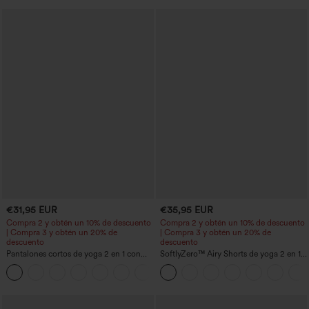
€31,95 EUR
€35,95 EUR
Compra 2 y obtén un 10% de descuento
Compra 2 y obtén un 10% de descuento
| Compra 3 y obtén un 20% de
| Compra 3 y obtén un 20% de
descuento
descuento
Pantalones cortos de yoga 2 en 1 con
SoftlyZero™ Airy Shorts de yoga 2 en 1
bolsillo trasero de talle muy alto y
InstantCool de talle súper alto, 7" con
+20
bolsillo lateral oculto de 5&#39;&#39;
bolsillos
de longitud más larga