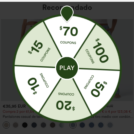
Recomendado
€35,95 EUR
€44,95 EUR
€49,95 EUR
Compra 2 por 61,54 € o 4 por 123,08 €.
Compra 2 por 61,54 € o 4 por 123,08 €.
Pantalones casual de talle alto y pierna
Jeans casual de tiro medio con cordón y
recta con tacto de lino y bolsillos
bolsillos
+5