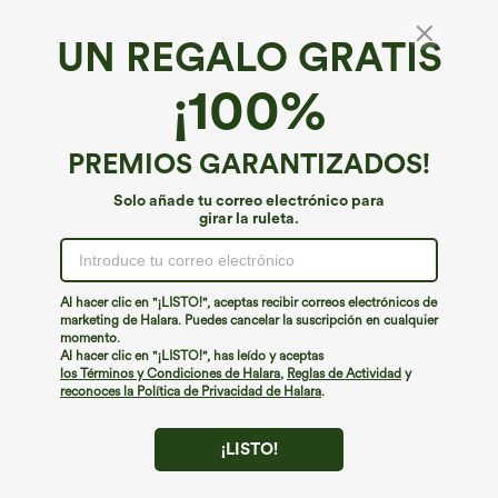
UN REGALO GRATIS
¡100%
PREMIOS GARANTIZADOS!
Solo añade tu correo electrónico para
girar la ruleta.
¡Ups!
No podemos encontrar la página que estás buscando.
Al hacer clic en "¡LISTO!", aceptas recibir correos electrónicos de
marketing de Halara. Puedes cancelar la suscripción en cualquier
momento.
Seguir comprando
Al hacer clic en "¡LISTO!", has leído y aceptas
los Términos y Condiciones de Halara
,
Reglas de Actividad
y
reconoces la Política de Privacidad de Halara
.
¡LISTO!