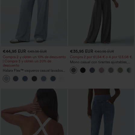
€44,95 EUR
€35,95 EUR
€49,95 EUR
€40,95 EUR
Compra 2 y obtén un 10% de descuento
Compra 2 por 61,54 € o 4 por 123,08 €.
| Compra 3 y obtén un 20% de
Mono casual con tirantes ajustables,
descuento
fruncidos, pierna ancha, tejido jaspeado
Halara Flex™ vaqueros casual lavados
y bolsillos - Easy Peezy
asimétricos de tiro bajo con bolsillos
+5
con cremallera, corte baggy y pierna
ancha