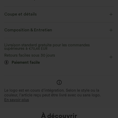
Coupe et détails
Taille plate
Poches arrière
Poche avant
Composition & Entretien
Boutons décoratifs
Enfilable
Décontracté
Livraison standard gratuite pour les commandes
supérieures à
Longueur sol
€70,46 EUR
Taille haute
Jambe droite
Retours faciles sous 30 jours
Élasticité moyenne
Élasticité bidirectionnelle
Paiement facile
Étirement parfait
Coupe classique
Décontracté
Look rétro et élégant
Velours extensible pour une coupe souple
et confortable qui accompagne chacun de
Toucher velours vintage et des
vos mouvements.
boutonné sur le devant.
Le logo est en cours d’intégration. Selon le style ou la
couleur, l’article reçu peut être livré avec ou sans logo.
En savoir plus
À découvrir