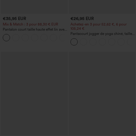
€35,95 EUR
€26,95 EUR
Mix & Match : 3 pour 88,30 € EUR
Achetez-en 3 pour 52,62 €, 6 pour
105,24 €
Pantalon court taille haute effet lin avec
poche zippée
Pantacourt jogger de yoga chiné, taille
+7
haute, à fronces, avec poches.