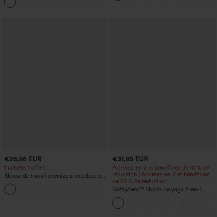
+10
taille, avec poches, jambe large en
du ventre et poche
micro-gaufre
€26,95 EUR
€31,95 EUR
1 acheté, 1 offert
Achetez-en 2 et bénéficiez de 10 % de
réduction | Achetez-en 3 et bénéficiez
Blouse de travail oversize à encolure en
de 20 % de réduction
V, manches courtes, en tissu
+1
anti‑froissage
SoftlyZero™ Shorts de yoga 2-en-1
InstantCool, super taille haute, aérés, 5''
avec poches — longueur allongée