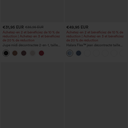
€31,95 EUR
€49,95 EUR
€35,95 EUR
Achetez-en 2 et bénéficiez de 10 % de
Achetez-en 2 et bénéficiez de 10 % de
réduction | Achetez-en 3 et bénéficiez
réduction | Achetez-en 3 et bénéficiez
de 20 % de réduction
de 20 % de réduction
Jupe midi décontractée 2-en-1, taille
Halara Flex™ jean décontracté taille
haute à effet gainant, froncée avec
haute à effet gainant, coupe large, avec
ourlet arrondi, en polaire et PU
poches