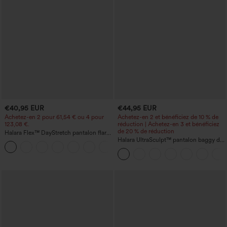
€40,95 EUR
€44,95 EUR
Achetez-en 2 pour 61,54 € ou 4 pour
Achetez-en 2 et bénéficiez de 10 % de
123,08 €.
réduction | Achetez-en 3 et bénéficiez
de 20 % de réduction
Halara Flex™ DayStretch pantalon flare
de travail, taille mi-haute, poche latérale
Halara UltraSculpt™ pantalon baggy de
+12
zippée
yoga taille haute à effet gainant pour le
ventre, à rayures color block, avec
poches