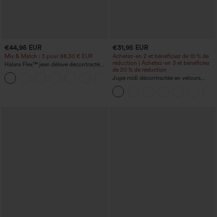
€44,95 EUR
€31,95 EUR
Mix & Match : 3 pour 88,30 € EUR
Achetez-en 2 et bénéficiez de 10 % de
réduction | Achetez-en 3 et bénéficiez
Halara Flex™ jean délavé décontracté
de 20 % de réduction
taille haute à poches, coupe baggy à
+2
jambe large
Jupe midi décontractée en velours
côtelé, taille mi-haute, poches avant
latérales à rabat