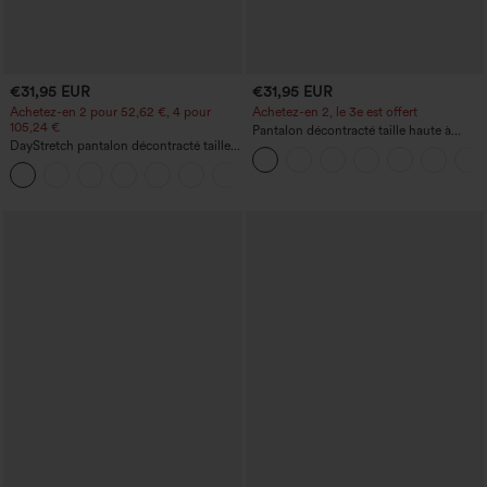
€31,95 EUR
€31,95 EUR
Achetez-en 2 pour 52,62 €, 4 pour
Achetez-en 2, le 3e est offert
105,24 €
Pantalon décontracté taille haute à
DayStretch pantalon décontracté taille
cordon, coupe large en mélange de lin,
haute avec poches et coupe droite
avec poches
+23