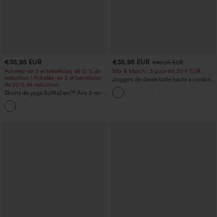
€35,95 EUR
€35,95 EUR
€40,95 EUR
Achetez-en 2 et bénéficiez de 10 % de
Mix & Match : 3 pour 88,30 € EUR
réduction | Achetez-en 3 et bénéficiez
Joggers de danse taille haute à cordon,
de 20 % de réduction
effet froncé, coupe fuselée, à séchage
Shorts de yoga SoftlyZero™ Airy 2-en-1
rapide et toucher frais, avec poches —
InstantCool, super taille haute, 7" avec
UPF40+
+23
poches