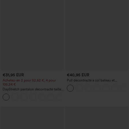
€31,95 EUR
€40,95 EUR
Achetez-en 2 pour 52,62 €, 4 pour
Pull décontracté à col bateau et
105,24 €
manches chauve-souris
DayStretch pantalon décontracté taille
haute à jambe en forme de tonneau
+5
avec poches