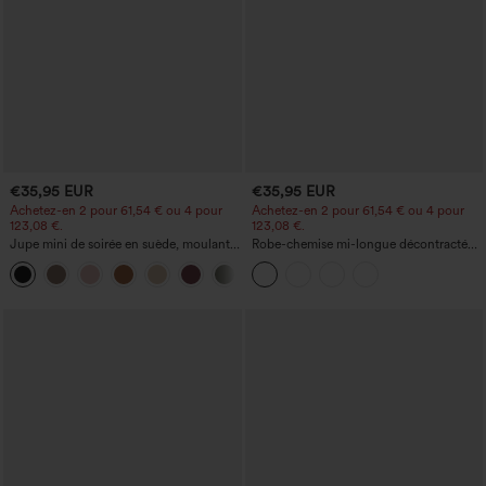
€35,95 EUR
€35,95 EUR
Achetez-en 2 pour 61,54 € ou 4 pour
Achetez-en 2 pour 61,54 € ou 4 pour
123,08 €.
123,08 €.
Jupe mini de soirée en suède, moulante,
Robe-chemise mi-longue décontractée
taille haute croisée 2-en-1 avec ourlet à
à col, mancherons, ceinturée, ourlet
franges
fendu incurvé et poches