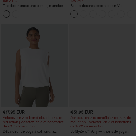
105,24 €
105,24 €
Top décontracté une épaule, manches
Blouse décontractée à col en V et
courtes, ourlet arrondi hi-low,
manches courtes bouffantes
soutien‑gorge intégré, motif à pois
€17,95 EUR
€31,95 EUR
Achetez-en 2 et bénéficiez de 10 % de
Achetez-en 2 et bénéficiez de 10 % de
réduction | Achetez-en 3 et bénéficiez
réduction | Achetez-en 3 et bénéficiez
de 20 % de réduction
de 20 % de réduction
Débardeur de yoga à col rond, à
SoftlyZero™ Airy — shorts de yoga
fronces, effet rafraîchissant - UPF50+
super taille haute 2-en-1 InstantCool