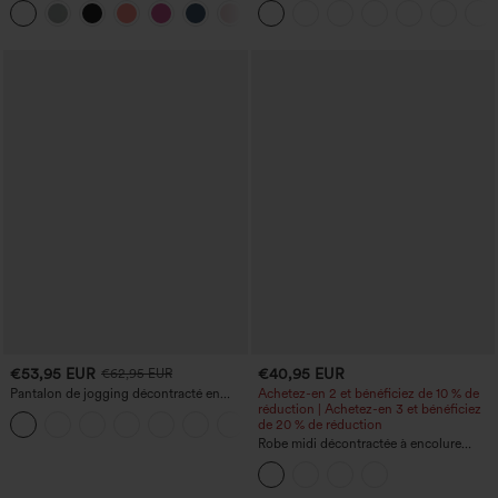
+16
avec poches
€53,95 EUR
€40,95 EUR
€62,95 EUR
Pantalon de jogging décontracté en
Achetez-en 2 et bénéficiez de 10 % de
French terry à imprimé denim, taille mi-
réduction | Achetez-en 3 et bénéficiez
haute, style jean, avec poches
de 20 % de réduction
Robe midi décontractée à encolure
ronde, sans manches, avec soutien-
gorge intégré et ourlet à volants