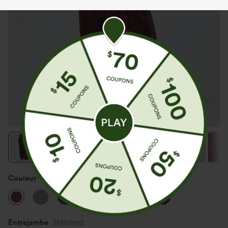
Couleur
Burgundy
Entrejambe️
Standard