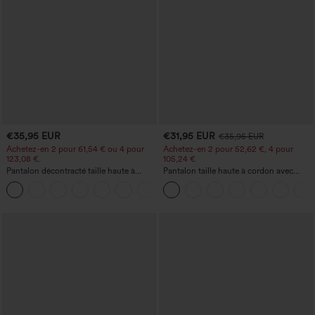
€35,95 EUR
€31,95 EUR
€35,95 EUR
Achetez-en 2 pour 61,54 € ou 4 pour
Achetez-en 2 pour 52,62 €, 4 pour
123,08 €.
105,24 €
Pantalon décontracté taille haute à
Pantalon taille haute à cordon avec
jambe droite, effet lin, avec poches
poches, jambe large et coupe ample,
+5
style décontracté, effet lin