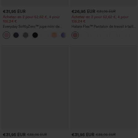
€31,95 EUR
€26,95 EUR
€31,95 EUR
Achetez-en 2 pour 52,62 €, 4 pour
Achetez-en 2 pour 52,62 €, 4 pour
105,24 €
105,24 €
Everyday SoftlyZero™ jupe mini de
Halara Flex™ Pantalon de travail à taille
tennis aérée à pans croisés 2-en-1 avec
haute, jambe large, avec poches, en
+25
poche latérale et toucher frais - Lucid-
maille gaufrée
UPF50+
€31,95 EUR
€31,95 EUR
€35,95 EUR
€35,95 EUR