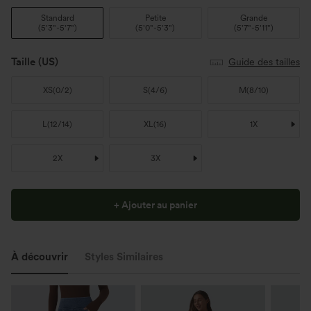
Standard
Petite
Grande
(
5'3"-5'7"
)
(
5'0"-5'3"
)
(
5'7"-5'11"
)
Taille
(US)
Guide des tailles
XS
(
0/2
)
S
(
4/6
)
M
(
8/10
)
L
(
12/14
)
XL
(
16
)
1X
2X
3X
+ Ajouter au panier
À découvrir
Styles Similaires