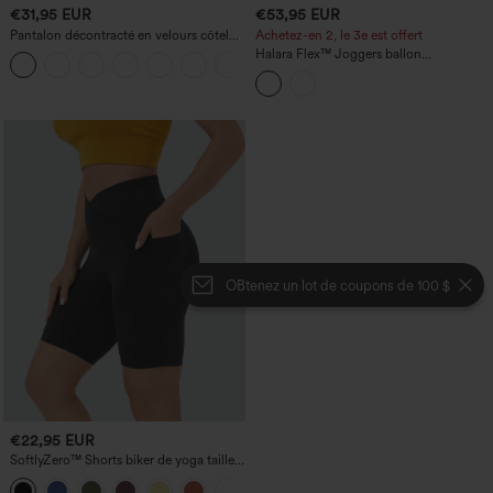
€31,95 EUR
€53,95 EUR
Pantalon décontracté en velours côtelé,
Achetez-en 2, le 3e est offert
taille mi-haute, poche zippée
Halara Flex™ Joggers ballon
+7
décontractés en jean, taille mi-haute,
avec poches
OBtenez un lot de coupons de 100 $
€22,95 EUR
SoftlyZero™ Shorts biker de yoga taille
haute avec empiècement croisé et
+1
poche, 7" - UPF50+