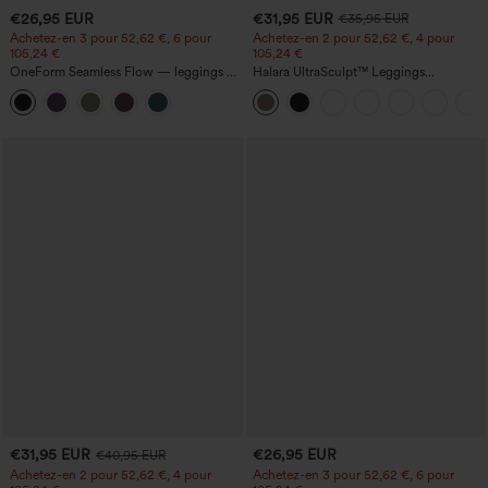
€26,95 EUR
€31,95 EUR
€35,95 EUR
Achetez-en 3 pour 52,62 €, 6 pour
Achetez-en 2 pour 52,62 €, 4 pour
105,24 €
105,24 €
OneForm Seamless Flow — leggings de
Halara UltraSculpt™ Leggings
yoga sans coutures, taille mi-haute, effet
d'entraînement sculptants taille haute,
gainant pour le ventre et liftant pour les
effet ventre plat, avec poche
fesses
€31,95 EUR
€26,95 EUR
€40,95 EUR
Achetez-en 2 pour 52,62 €, 4 pour
Achetez-en 3 pour 52,62 €, 6 pour