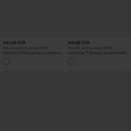
€40,95 EUR
€31,95 EUR
Achetez-en 2, le 3e est offert
Achetez-en 2, le 3e est offert
SoftlyZero™ Robe active en peluche dos
Halara Flex™ Pantalon de travail taille
nu — Édition Hyper Facile
haute avec poche latérale arrière et
+29
légère coupe évasée