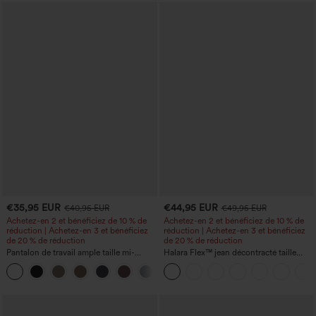
€35,95 EUR
€44,95 EUR
€40,95 EUR
€49,95 EUR
Achetez-en 2 et bénéficiez de 10 % de
Achetez-en 2 et bénéficiez de 10 % de
réduction | Achetez-en 3 et bénéficiez
réduction | Achetez-en 3 et bénéficiez
de 20 % de réduction
de 20 % de réduction
Pantalon de travail ample taille mi-
Halara Flex™ jean décontracté taille
haute, coupe « barrel » (jambe en forme
haute, large, avec poches, ourlet
+3
de tonneau) avec poches
retroussé et effet délavé