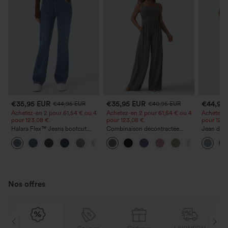
€35,95 EUR
€35,95 EUR
€44,95
€44,95 EUR
€40,95 EUR
Achetez-en 2 pour 61,54 € ou 4
Achetez-en 2 pour 61,54 € ou 4
Achetez-e
pour 123,08 €.
pour 123,08 €.
pour 123,
Halara Flex™ Jeans bootcut
Combinaison décontractée
Jean déco
décontractés taille haute, effet
chinée à bretelles réglables,
à cordon 
+5
délavé, avec poches
fronces et jambes larges, avec
poches
poches — facile comme tout
Nos offres