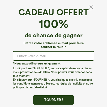
CADEAU OFFERT
Pantalon décontracté en velours, taille haute,
100%
coupe droite, avec poches
4.7
(
213
)
de chance de gagner
€35,95 EUR
Entrez votre addresse e-mail pour faire
tourner la roue.*
*Nouveaux utilisateurs uniquement.
En cliquant sur "TOURNER !", vous acceptez de recevoir des e-
mails promotionnels d'Halara. Vous pouvez vous désabonner à
tout moment.
En cliquant sur "TOURNER !", vous indiquez avoir lu et accepté
les conditions générales d'Halara
,
les règles de l'activité
et notre
politique de confidentialité
.
TOURNER !