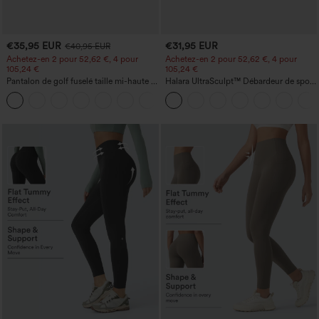
€35,95 EUR
€31,95 EUR
€40,95 EUR
Achetez-en 2 pour 52,62 €, 4 pour
Achetez-en 2 pour 52,62 €, 4 pour
105,24 €
105,24 €
Pantalon de golf fuselé taille mi-haute à
Halara UltraSculpt™ Débardeur de sport
cordon, ourlet incurvé, séchage rapide,
à col rond et ourlet arrondi
+2
avec poches — UPF40+