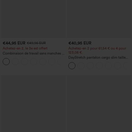
€44,95 EUR
€40,95 EUR
€49,95 EUR
Achetez-en 2, le 3e est offert
Achetez-en 2 pour 61,54 € ou 4 pour
123,08 €.
Combinaison de travail sans manches à
encolure bateau, côtés noués, toucher
DayStretch pantalon cargo slim taille
+8
frais, rayée, avec poches — Édition Easy
haute, poches zippées, uni
Peezy