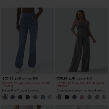
€35,95 EUR
€35,95 EUR
€44,95 EUR
€40,95 EUR
Achetez-en 2 pour 61,54 € ou 4 pour
Achetez-en 2 pour 61,54 € ou 4 pour
123,08 €.
123,08 €.
Halara Flex™ Jeans bootcut
Combinaison décontractée chinée à
décontractés taille haute, effet délavé,
bretelles réglables, fronces et jambes
+5
avec poches
larges, avec poches — facile comme
tout