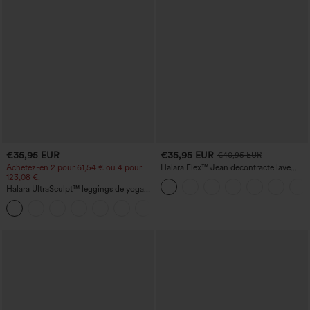
€35,95 EUR
€35,95 EUR
€40,95 EUR
Achetez-en 2 pour 61,54 € ou 4 pour
Halara Flex™ Jean décontracté lavé
123,08 €.
taille haute à poche croisée
Halara UltraSculpt™ leggings de yoga
taille haute, gainants avec contrôle du
+11
ventre, coupe bootcut, à poches