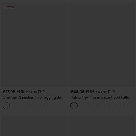
Promo
€17,95 EUR
€44,95 EUR
€31,95 EUR
€49,95 EUR
OneForm Seamless Flow legging de
Halara Flex™ Jean décontracté taille
yoga taille haute, gainant pour le ventre
haute, jambe droite, délavé, avec poches
et effet rehausseur de fesses