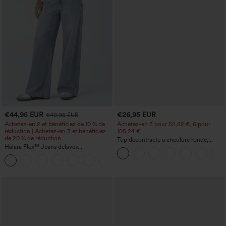
€44,95 EUR
€26,95 EUR
€49,95 EUR
Achetez-en 2 et bénéficiez de 10 % de
Achetez-en 3 pour 52,62 €, 6 pour
réduction | Achetez-en 3 et bénéficiez
105,24 €
de 20 % de réduction
Top décontracté à encolure ronde,
Halara Flex™ Jeans délavés
manches chauve-souris et coupe ample
décontractés, coupe baggy à jambe
+5
large, taille basse asymétrique, poches
zippées