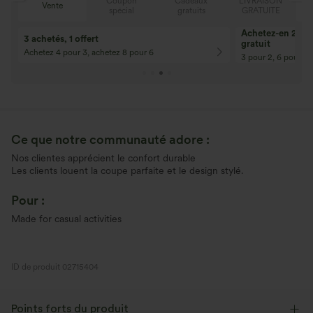
Coupon
Cadeaux
LIVRAISON
Vente
spécial
gratuits
GRATUITE
10% de réduction
12% de réductio
Pour toute commande de 107,00 € et
Pour toute comman
plus ! Code : Aug2026
plus ! Code : Aug2
Ce que notre communauté adore :
Nos clientes apprécient le confort durable
Les clients louent la coupe parfaite et le design stylé.
Pour :
Made for casual activities
ID de produit 02715404
Points forts du produit