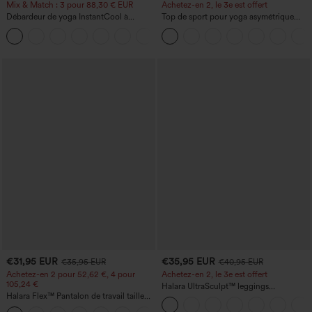
Mix & Match : 3 pour 88,30 € EUR
Achetez-en 2, le 3e est offert
Débardeur de yoga InstantCool à
Top de sport pour yoga asymétrique
encolure en U et ourlet arrondi –
(une épaule) à manches longues avec
UPF50+
ouverture pour le pouce, ourlet arrondi
haut-bas, séchage rapide, soutien-gorge
intégré.
€31,95 EUR
€35,95 EUR
€35,95 EUR
€40,95 EUR
Achetez-en 2 pour 52,62 €, 4 pour
Achetez-en 2, le 3e est offert
105,24 €
Halara UltraSculpt™ leggings
Halara Flex™ Pantalon de travail taille
d'entraînement taille haute — fronces
haute sculptant la silhouette, gainant la
liftantes pour le fessier, maintien gainant