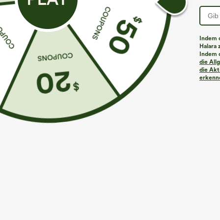
Indem d
Halara 
Indem d
die Al
die Akt
erkenne
€35,95 EUR
€40,95 EUR
€40,95 EUR
Kaufen Sie 2 Stück für 61,54 € oder 4 Stück für
Kaufen Sie 2 St