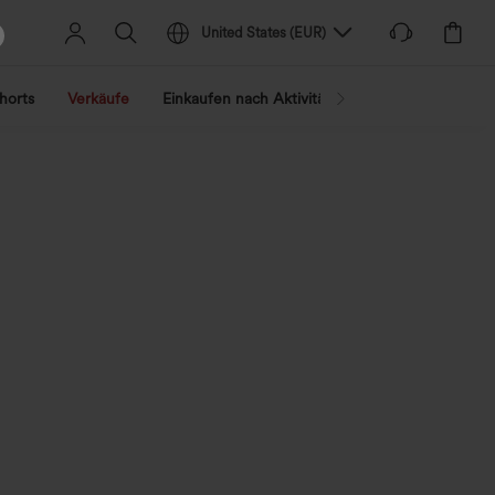
United States
(
EUR
)
horts
Verkäufe
Einkaufen nach Aktivität
Nach Trend shopp