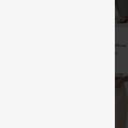
€31,95 EUR
35,95 EUR
ück für 52,62 € oder 4 Stück für
Kaufe 2, erhalte 1 gratis
Halara Flex™ Dehnbare Stoffhose
 Hose mit Kordelzug und Taschen,
Bund und Seitentasche hinten
+17
ssig und locker in Leinenoptik
+19