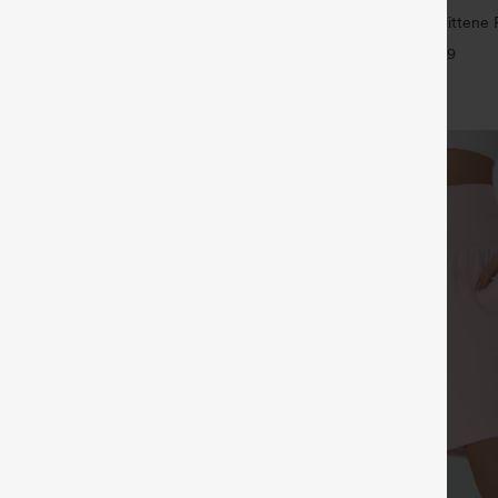
Hoch taillierte, weit geschnittene 
ayStretch Hose mit mittlerer
aus Leinenmischung mit Kordelzu
+9
licher Reißverschlusstasche und
+16
nitt