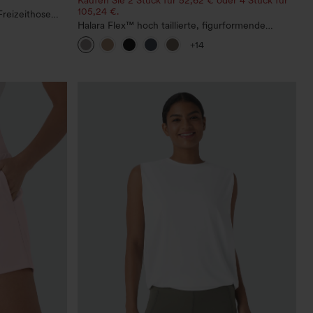
105,24 €.
Freizeithose
g und Taschen
Halara Flex™ hoch taillierte, figurformende
Arbeitshose, die die Taille schmaler wirken lässt,
+14
mit Taschen, weitem Bein und Mikro-
Waffelstruktur