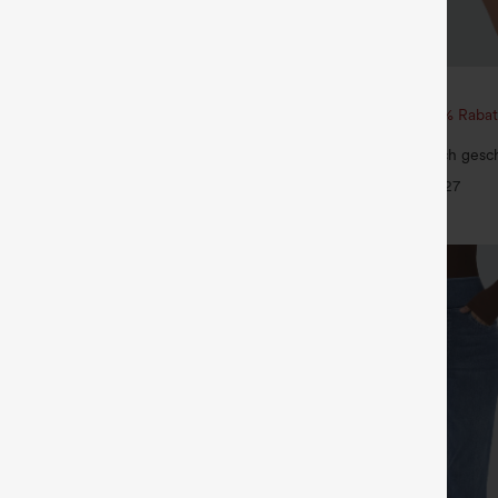
€35,95 EUR
€40,95 EUR
ück für 52,62 € oder 4 Stück für
Beim Kauf von 2 Stück 10 % Rabat
von 3 Stück 20 % Rabatt
t Kordelzug versehene,
SoftlyZero™ Airy, superhoch gesch
nde Golfhose mit schmal
InstantCool Yoga-Shorts 7" mit Ta
+6
+27
chnitt, abgerundetem Saum und
 40+