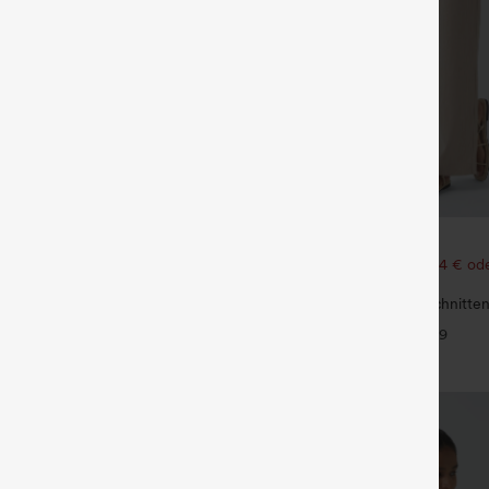
€35,95 EUR
€49,95 EUR
ück für 61,54 € oder 4 Stück für
Kaufen Sie 2 Stück für 61,54 € ode
123,08 €.
mit mittlerer Bundhöhe, Kordelzug
Hoch taillierte, gerade geschnitte
Leinen-Optik-Hose mit Taschen
+9