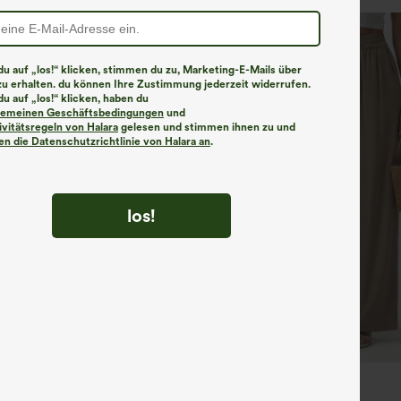
u auf „los!“ klicken, stimmen du zu, Marketing-E-Mails über
zu erhalten. du können Ihre Zustimmung jederzeit widerrufen.
u auf „los!“ klicken, haben du
lgemeinen Geschäftsbedingungen
und
ivitätsregeln von Halara
gelesen und stimmen ihnen zu und
n die Datenschutzrichtlinie von Halara an
.
los!
€31,95 EUR
ück für 61,54 € oder 4 Stück für
Kaufe 2, erhalte 1 gratis