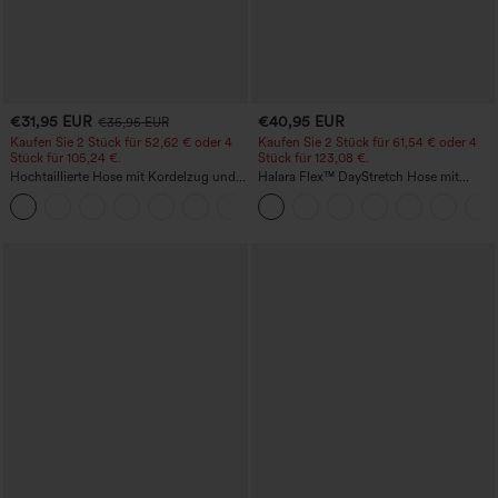
€31,95 EUR
€40,95 EUR
€35,95 EUR
Kaufen Sie 2 Stück für 52,62 € oder 4
Kaufen Sie 2 Stück für 61,54 € oder 4
Stück für 105,24 €.
Stück für 123,08 €.
Hochtaillierte Hose mit Kordelzug und
Halara Flex™ DayStretch Hose mit
Taschen, weitem Bein, lässig und locker
mittlerer Bundhöhe, seitlicher
+15
in Leinenoptik
Reißverschlusstasche und
Work‑Flare‑Schnitt