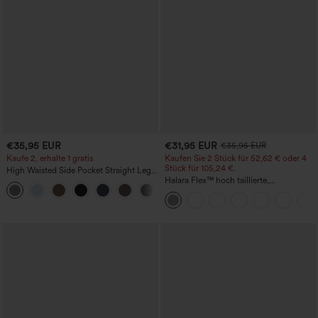
€35,95 EUR
€31,95 EUR
€35,95 EUR
Kaufe 2, erhalte 1 gratis
Kaufen Sie 2 Stück für 52,62 € oder 4
Stück für 105,24 €.
High Waisted Side Pocket Straight Leg
Work Pants
Halara Flex™ hoch taillierte,
+23
figurformende Arbeitshose, die die Taille
schmaler wirken lässt, mit Taschen,
weitem Bein und Mikro-Waffelstruktur