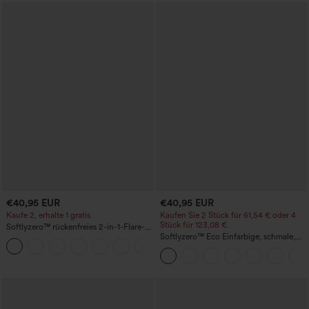
€40,95 EUR
€40,95 EUR
Kaufe 2, erhalte 1 gratis
Kaufen Sie 2 Stück für 61,54 € oder 4
Stück für 123,08 €.
Softlyzero™ rückenfreies 2-in-1-Flare-
Trainingskleid – Wannabe – Easy Peezy
Softlyzero™ Eco Einfarbige, schmale,
+29
hoch taillierte Wanderhose mit
mehreren Taschen