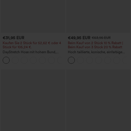
€31,95 EUR
€49,95 EUR
€53,95 EUR
Kaufen Sie 2 Stück für 52,62 € oder 4
Beim Kauf von 2 Stück 10 % Rabatt |
Stück für 105,24 €.
Beim Kauf von 3 Stück 20 % Rabatt
DayStretch Hose mit hohem Bund,
Hoch taillierte, konische, einfarbige
Barrel-Leg und Taschen
Anzughose mit Seitentaschen
+5