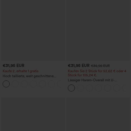
€31,95 EUR
€31,95 EUR
€35,95 EUR
Kaufe 2, erhalte 1 gratis
Kaufen Sie 2 Stück für 52,62 € oder 4
Stück für 105,24 €.
Hoch taillierte, weit geschnittene
Freizeithose aus Leinenmischung mit
Lässiger Harem-Overall mit U-
+5
Kordelzug und Taschen
Ausschnitt und Taschen - Easy Peezy
Edition