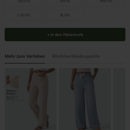
XS
(
0/2
)
S
(
4/6
)
M
(
8/10
)
L
(
12/14
)
XL
(
16
)
+ In den Warenkorb
Mehr zum Verlieben
Ähnliche Kleidungsstile