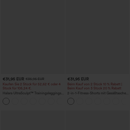
€31,95 EUR
€31,95 EUR
€35,95 EUR
Kaufen Sie 2 Stück für 52,62 € oder 4
Beim Kauf von 2 Stück 10 % Rabatt |
Stück für 105,24 €.
Beim Kauf von 3 Stück 20 % Rabatt
Halara UltraSculpt™ Trainingsleggings
2-in-1-Fitness-Shorts mit Gesäßtasche
mit hoher Taille – formend, Po-Lifting,
und seitlicher versteckter Tasche 6,3 cm
+15
Bauchkontrolle und mit Taschen