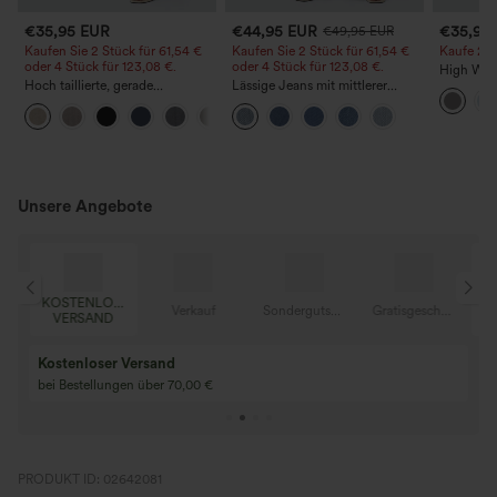
€35,95 EUR
€44,95 EUR
€35,95
€49,95 EUR
Kaufen Sie 2 Stück für 61,54 €
Kaufen Sie 2 Stück für 61,54 €
Kaufe 2, e
oder 4 Stück für 123,08 €.
oder 4 Stück für 123,08 €.
High Wais
Hoch taillierte, gerade
Lässige Jeans mit mittlerer
Straight 
geschnittene, legere Leinen-
Bundhöhe, Kordelzug und
+5
Optik-Hose mit Taschen
Taschen
Unsere Angebote
KOSTENLOSER
K
Gratisgeschenke
Verkauf
Sondergutschein
Gratisgeschenke
VERSAND
Kostenloser Versand
bei Bestellungen über 70,00 €
PRODUKT ID: 02642081