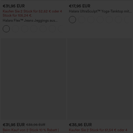
€31,95 EUR
€17,95 EUR
Kaufen Sie 2 Stück für 52,62 € oder 4
Halara UltraSculpt™ Yoga-Tanktop mit
Stück für 105,24 €.
doppelten Trägern und gedrehtem
Rückendesign
Halara Flex™ Jeans Jeggings aus
elastischem Strick-Denim mit hohem
Bund und Gesäßtaschen
€31,95 EUR
€35,95 EUR
€35,95 EUR
Beim Kauf von 2 Stück 10 % Rabatt |
Kaufen Sie 2 Stück für 61,54 € oder 4