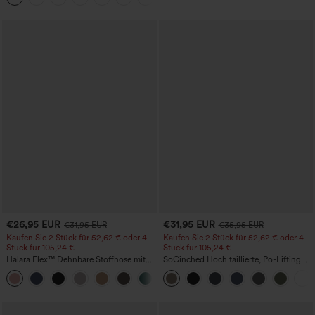
€26,95 EUR
€31,95 EUR
€31,95 EUR
€35,95 EUR
Kaufen Sie 2 Stück für 52,62 € oder 4
Kaufen Sie 2 Stück für 52,62 € oder 4
Stück für 105,24 €.
Stück für 105,24 €.
Halara Flex™ Dehnbare Stoffhose mit
SoCinched Hoch taillierte, Po-Lifting
hohem Bund, Waffelmuster,
7/8-Trainingsleggings mit
+21
Seitentaschen und weitem Bein
Bauchkontrolle und Seitentaschen