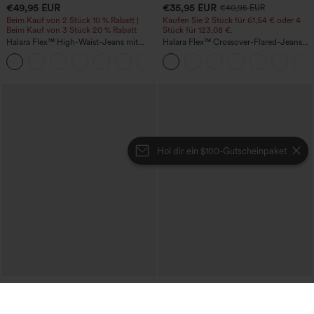
€49,95 EUR
€35,95 EUR
€40,95 EUR
Beim Kauf von 2 Stück 10 % Rabatt |
Kaufen Sie 2 Stück für 61,54 € oder 4
Beim Kauf von 3 Stück 20 % Rabatt
Stück für 123,08 €.
Halara Flex™ High-Waist-Jeans mit
Halara Flex™ Crossover-Flared-Jeans
Bauchkontrolle, weitem Bein und
aus elastischem Strick-Denim mit
Taschen
hohem Bund und mehreren Taschen
Hol dir ein $100-Gutscheinpaket
€44,95 EUR
€31,95 EUR
Beim Kauf von 2 Stück 10 % Rabatt |
Kaufe 2, erhalte 1 gratis
Beim Kauf von 3 Stück 20 % Rabatt
Lässiger Midi-Cordrock mit mittlerer