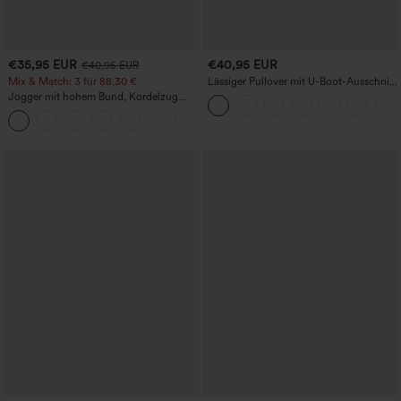
€35,95 EUR
€40,95 EUR
€40,95 EUR
Mix & Match: 3 für 88,30 €
Lässiger Pullover mit U-Boot-Ausschnitt
und Fledermausärmeln.
Jogger mit hohem Bund, Kordelzug
und Raffung, schmal zulaufend,
schnelltrocknend mit kühlendem Griff,
mit Taschen - UPF40+