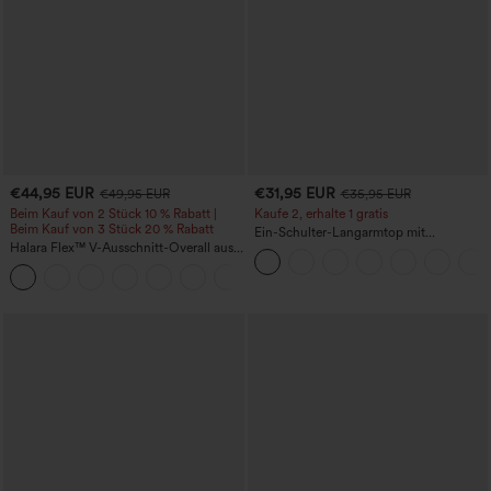
€44,95 EUR
€31,95 EUR
€49,95 EUR
€35,95 EUR
Beim Kauf von 2 Stück 10 % Rabatt |
Kaufe 2, erhalte 1 gratis
Beim Kauf von 3 Stück 20 % Rabatt
Ein-Schulter-Langarmtop mit
Halara Flex™ V-Ausschnitt-Overall aus
Daumenloch, geschwungener Saum
gewaschenem Denim mit Taschen –
(High-Low), schnell trocknend – Yoga-
+1
lässig
Sporttop mit integriertem BH