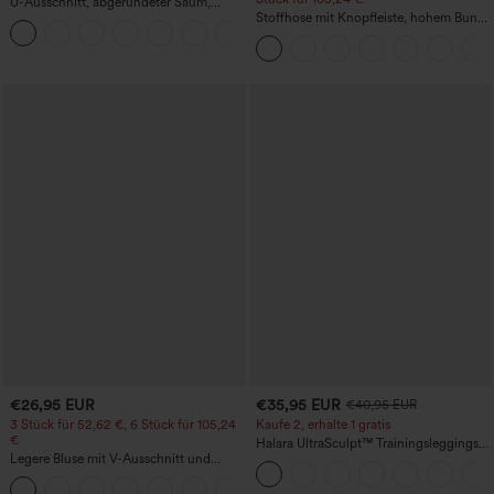
U-Ausschnitt, abgerundeter Saum,
InstantCool Yoga-Trägertop – UPF50+
Stoffhose mit Knopfleiste, hohem Bund,
mehreren Taschen und geradem Bein
€26,95 EUR
€35,95 EUR
€40,95 EUR
3 Stück für 52,62 €, 6 Stück für 105,24
Kaufe 2, erhalte 1 gratis
€
Halara UltraSculpt™ Trainingsleggings
Legere Bluse mit V-Ausschnitt und
mit hohem Bund – raffende Push-up-
kurzen Puffärmeln
Po-Form, Bauchkontrolle, Taschen und
formende Passform