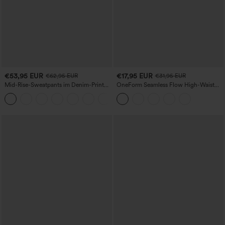
€53,95 EUR
€17,95 EUR
€62,95 EUR
€31,95 EUR
Mid-Rise-Sweatpants im Denim-Print
OneForm Seamless Flow High-Waist
aus French Terry, lässig, mit Taschen
Yogaleggings – nahtlos, mit hoher
Taille, bauchformend und mit
Hebeeffekt für den Po