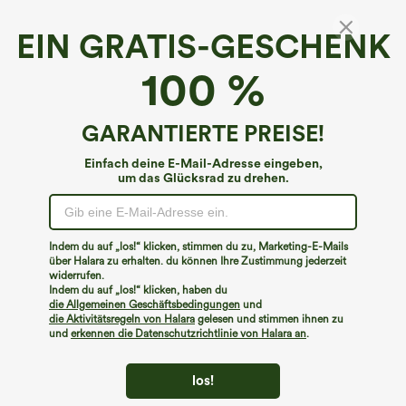
EIN GRATIS-GESCHENK
Cordhose mit hohem Bund, Knopf,
100 %
Reißverschluss und Seitentaschen
€44,95 EUR
GARANTIERTE PREISE!
Einfach deine E-Mail-Adresse eingeben,
um das Glücksrad zu drehen.
Indem du auf „los!“ klicken, stimmen du zu, Marketing-E-Mails
über Halara zu erhalten. du können Ihre Zustimmung jederzeit
widerrufen.
Indem du auf „los!“ klicken, haben du
die Allgemeinen Geschäftsbedingungen
und
die Aktivitätsregeln von Halara
gelesen und stimmen ihnen zu
und
erkennen die Datenschutzrichtlinie von Halara an
.
los!