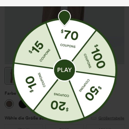
Farbe
Acorn
Wähle die Größe aus
(US)
Größentabelle