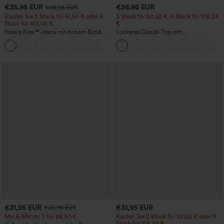
€35,95 EUR
€26,95 EUR
€44,95 EUR
Kaufen Sie 2 Stück für 61,54 € oder 4
3 Stück für 52,62 €, 6 Stück für 105,24
Stück für 123,08 €.
€
Halara Flex™ Jeans mit hohem Bund
Lockeres Casual-Top mit
und Taschen, gewaschener, lässiger
Rundhalsausschnitt und
+5
Bootcut
Fledermausärmeln
€31,95 EUR
€31,95 EUR
€35,95 EUR
Mix & Match: 3 für 88,30 €
Kaufen Sie 2 Stück für 52,62 € oder 4
Stück für 105,24 €.