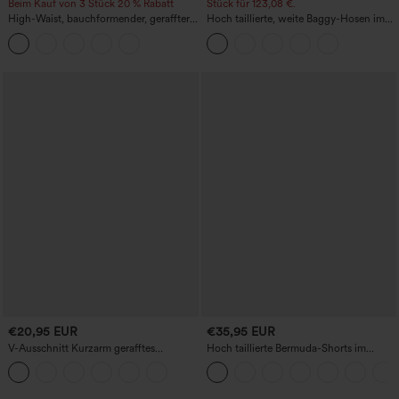
Beim Kauf von 3 Stück 20 % Rabatt
Stück für 123,08 €.
High-Waist, bauchformender, geraffter
Hoch taillierte, weite Baggy-Hosen im
Midirock mit geschwungenem Saum, 2-
Casual-Stil mit Taschen
in-1 Fleece/PU, lässig
€20,95 EUR
€35,95 EUR
V-Ausschnitt Kurzarm gerafftes
Hoch taillierte Bermuda-Shorts im
schlichtes Freizeit-T-Shirt
Resort-Look, Leinen-Optik, mit
umgeschlagenem Saum, 10'' und
Taschen