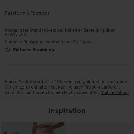
Passform & Features
flacher Bund
Seitentaschen
gerollter Saum
Kostenloser Standardversand bei einer Bestellung über
€70,46 EUR
Plissiert
Reißverschluss
lässig
extra lang
Einfache Rückgabe innerhalb von 30 Tagen
Einfache Bezahlung
mit hohem Bund
gerades Bein
Zwei-Wege-Stretch
Lockerer Passform
Lässig
Einige Artikel werden mit Markenlogo geliefert, andere ohne.
Ob ein Logo enthalten ist, kann je nach Produkt variieren.
Auch Stil und Farben können leicht abweichen.
Mehr erfahren
Inspiration