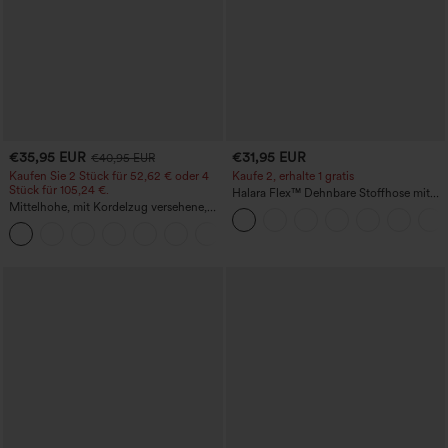
€35,95 EUR
€31,95 EUR
€40,95 EUR
Kaufen Sie 2 Stück für 52,62 € oder 4
Kaufe 2, erhalte 1 gratis
Stück für 105,24 €.
Halara Flex™ Dehnbare Stoffhose mit
Mittelhohe, mit Kordelzug versehene,
hohem Bund und Seitentasche hinten
schnelltrocknende Golfhose mit schmal
+2
zulaufendem Schnitt, abgerundetem
Saum und Taschen – UPF 40+