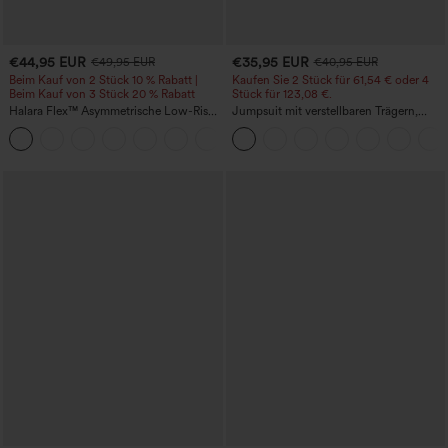
€44,95 EUR
€35,95 EUR
€49,95 EUR
€40,95 EUR
Beim Kauf von 2 Stück 10 % Rabatt |
Kaufen Sie 2 Stück für 61,54 € oder 4
Beim Kauf von 3 Stück 20 % Rabatt
Stück für 123,08 €.
Halara Flex™ Asymmetrische Low-Rise-
Jumpsuit mit verstellbaren Trägern,
Jeans mit Reißverschlusstaschen,
gerafftem Detail, weitem Bein und
+5
Baggy-Stil, weitem Bein, gewaschen,
meliertem Stoff, lässig, mit Taschen -
lässig
Easy Peezy