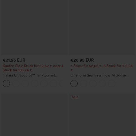
€31,95 EUR
€26,95 EUR
Kaufen Sie 2 Stück für 52,62 € oder 4
3 Stück für 52,62 €, 6 Stück für 105,24
Stück für 105,24 €.
€
Halara UltraSculpt™ Tanktop mit
OneForm Seamless Flow Mid-Rise
Rundhalsausschnitt und
Yoga-Leggings - mittelhoher Bund,
+11
geschwungenem Saum
bauchformend und mit Po-Lifting-
Effekt
Sale