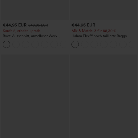
€44,95 EUR
€44,95 EUR
€49,95 EUR
Kaufe 2, erhalte 1 gratis
Mix & Match: 3 für 88,30 €
Boot-Ausschnitt, ärmelloser Work-
Halara Flex™ hoch taillierte Baggy-
Jumpsuit mit seitlicher Bindung,
Jeans mit Taschen, weitem Bein,
+8
kühlender Cool-Touch-Effekt, gestreift
stonewashed, lässig
und mit Taschen – Easy Peezy Edition