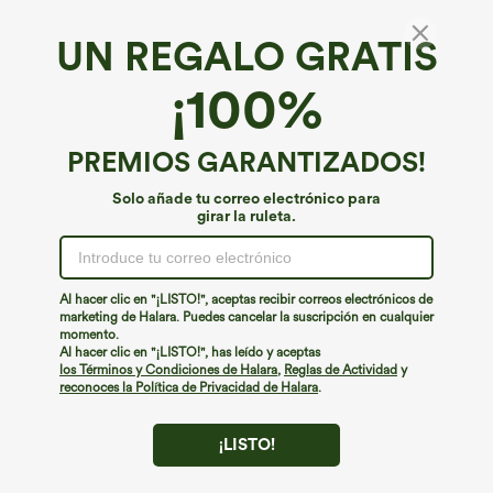
UN REGALO GRATIS
Pantalón de pana con tiro alto cremallera y
¡100%
bolsillos laterales
€44,95 EUR
PREMIOS GARANTIZADOS!
Solo añade tu correo electrónico para
girar la ruleta.
Al hacer clic en "¡LISTO!", aceptas recibir correos electrónicos de
marketing de Halara. Puedes cancelar la suscripción en cualquier
momento.
Al hacer clic en "¡LISTO!", has leído y aceptas
los Términos y Condiciones de Halara
,
Reglas de Actividad
y
reconoces la Política de Privacidad de Halara
.
¡LISTO!