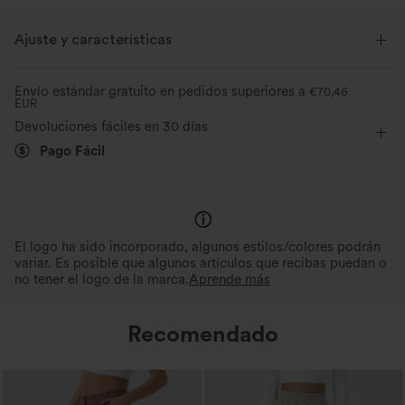
Ajuste y características
Cintura plana
Con bolsillos
Bajo doblado
Envío estándar gratuito en pedidos superiores a
€70,46
EUR
Plisado
Cierre con cremallera
Casual
Extra largo
Devoluciones fáciles en 30 días
Pago Fácil
Tiro alto
Pierna recta
Elástico en 2 direcciones
El logo ha sido incorporado, algunos estilos/colores podrán
variar. Es posible que algunos artículos que recibas puedan o
no tener el logo de la marca.
Aprende más
Recomendado