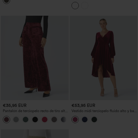
desgaste, de cintura media, con bolsillos
medio, pernera recta, con bolsillos.
€35,95 EUR
€53,95 EUR
Pantalón de terciopelo recto de tiro alto
Vestido midi terciopelo fluido alto y bajo
con botones y bolsillos
plisado cruzado cuello V manga obispo