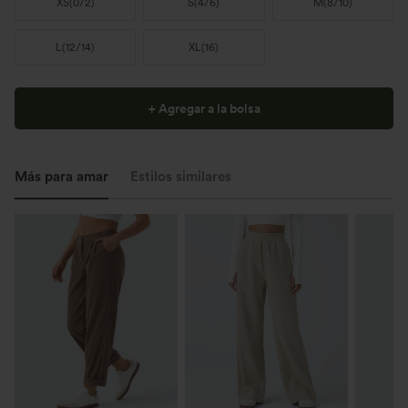
XS
(
0/2
)
S
(
4/6
)
M
(
8/10
)
L
(
12/14
)
XL
(
16
)
+ Agregar a la bolsa
Más para amar
Estilos similares