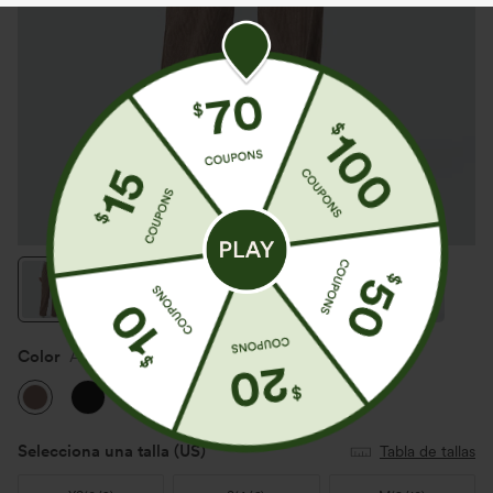
Color
Acorn
Selecciona una talla
(US)
Tabla de tallas