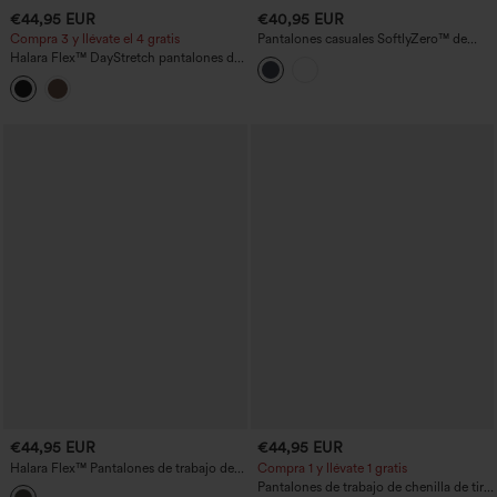
€44,95 EUR
€40,95 EUR
Compra 3 y llévate el 4 gratis
Pantalones casuales SoftlyZero™ de
felpa térmica, talle alto, pierna recta, con
Halara Flex™ DayStretch pantalones de
bolsillos con cremallera
trabajo de cintura alta y pierna ancha
con bolsillos
€44,95 EUR
€44,95 EUR
Halara Flex™ Pantalones de trabajo de
Compra 1 y llévate 1 gratis
corte slim en Ponte Roma, resistentes al
Pantalones de trabajo de chenilla de tiro