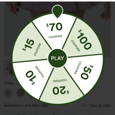
Color
Nirvana
Selecciona una talla
(US)
Tabla de tallas