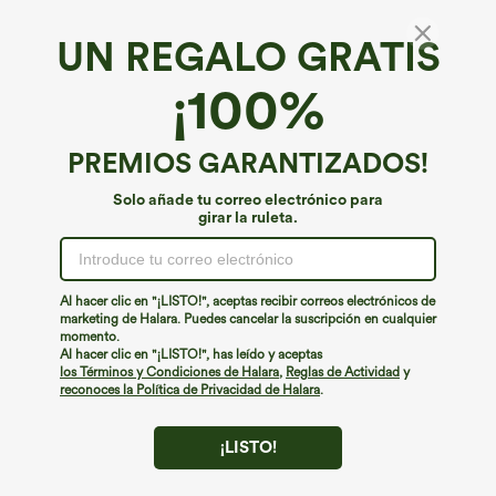
UN REGALO GRATIS
Falda micromini plisada de cintura alta con
¡100%
bolsillo con cremallera, estilo relajado
€40,95 EUR
PREMIOS GARANTIZADOS!
Solo añade tu correo electrónico para
girar la ruleta.
Al hacer clic en "¡LISTO!", aceptas recibir correos electrónicos de
marketing de Halara. Puedes cancelar la suscripción en cualquier
momento.
Al hacer clic en "¡LISTO!", has leído y aceptas
los Términos y Condiciones de Halara
,
Reglas de Actividad
y
reconoces la Política de Privacidad de Halara
.
¡LISTO!