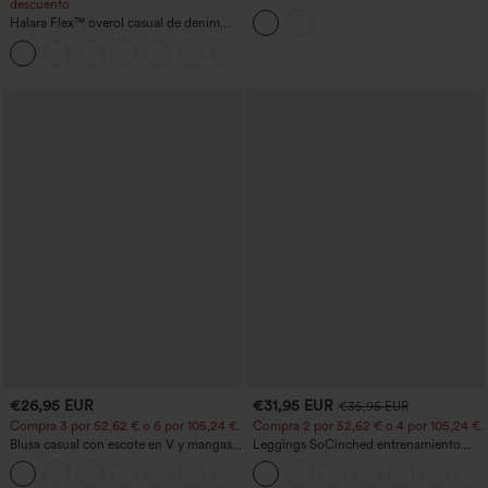
descuento
corta, dobladillo curvo high‑low,
Halara Flex™ overol casual de denim
sujetador integrado y estampado de
lavado con escote en V y bolsillos
lunares, estilo casual
+1
€26,95 EUR
€31,95 EUR
€35,95 EUR
Compra 3 por 52,62 € o 6 por 105,24 €.
Compra 2 por 52,62 € o 4 por 105,24 €.
Blusa casual con escote en V y mangas
Leggings SoCinched entrenamiento
cortas abullonadas
moldeador abdomen bolsillo lateral tiro
alto