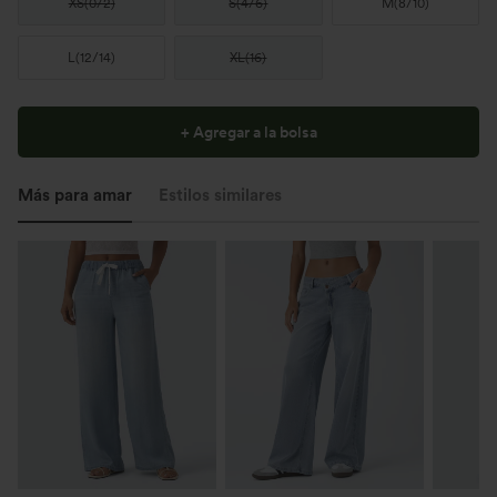
XS
(
0/2
)
S
(
4/6
)
M
(
8/10
)
L
(
12/14
)
XL
(
16
)
+ Agregar a la bolsa
Más para amar
Estilos similares