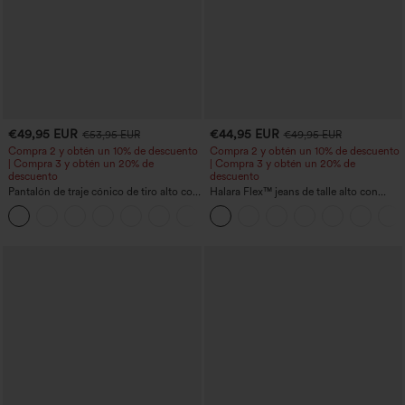
€49,95 EUR
€44,95 EUR
€53,95 EUR
€49,95 EUR
Compra 2 y obtén un 10% de descuento
Compra 2 y obtén un 10% de descuento
| Compra 3 y obtén un 20% de
| Compra 3 y obtén un 20% de
descuento
descuento
Pantalón de traje cónico de tiro alto con
Halara Flex™ jeans de talle alto con
bolsillos
bolsillos, dobladillo enrollado, pierna
+8
ancha y efecto lavado, estilo casual