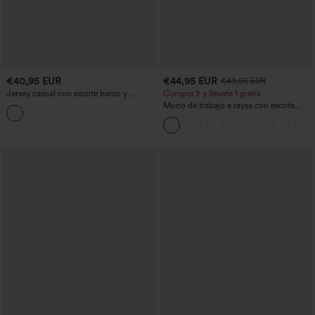
€40,95 EUR
€44,95 EUR
€49,95 EUR
Jersey casual con escote barco y
Compra 2 y llévate 1 gratis
mangas murciélago
Mono de trabajo a rayas con escote
+1
barco, sin mangas, lazo lateral, tacto
Cool Touch y bolsillos - Edición Easy
Peezy