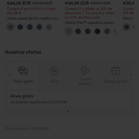
€44,95 EUR
€44,95 EUR
€35,95
€49,95 EUR
€49,95 EUR
Compra 2 por 61,54 € o 4 por
Compra 2 y obtén un 10% de
Compra 2 
123,08 €.
descuento | Compra 3 y obtén
123,08 €.
un 20% de descuento
Jeans casual de tiro medio con
Mono casu
cordón y bolsillos
Halara Flex™ vaqueros casual
ajustables
lavados asimétricos de tiro bajo
ancha, tej
con bolsillos con cremallera,
- Easy Pe
corte baggy y pierna ancha
Nuestras ofertas
Cupón
gratis
Venta
Regalos gratis
Envío gratis
especial
Compra 2 y llévat
Compra 3 y llévate 1 gratis
Compra 3 por 2, Co
Compra 4 por 3, compra 8 por 6
Compra 9 por 6
ID de producto: 02824258