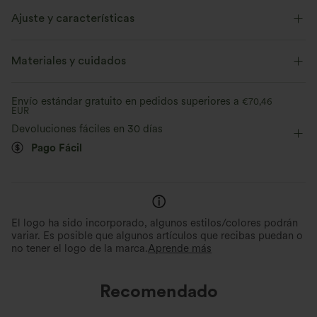
Ajuste y características
Cintura plana
Con bolsillos
Plisado
Materiales y cuidados
Cierre con cremallera
Casual
Micro
Tiro alto
Envío estándar gratuito en pedidos superiores a
€70,46
EUR
Devoluciones fáciles en 30 días
Pago Fácil
El logo ha sido incorporado, algunos estilos/colores podrán
variar. Es posible que algunos artículos que recibas puedan o
no tener el logo de la marca.
Aprende más
Recomendado