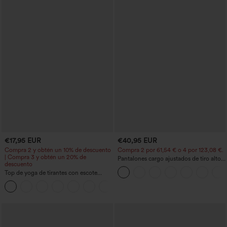
€17,95 EUR
€40,95 EUR
Compra 2 y obtén un 10% de descuento
Compra 2 por 61,54 € o 4 por 123,08 €.
| Compra 3 y obtén un 20% de
Pantalones cargo ajustados de tiro alto
descuento
con múltiples bolsillos y cremallera con
Top de yoga de tirantes con escote
botones
redondo, fruncido y tacto fresco -
+16
UPF50+