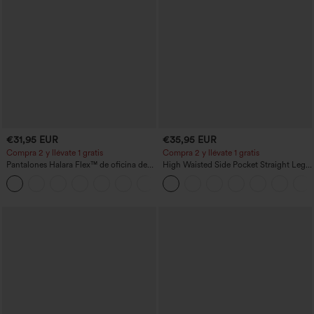
€31,95 EUR
€35,95 EUR
Compra 2 y llévate 1 gratis
Compra 2 y llévate 1 gratis
Pantalones Halara Flex™ de oficina de
High Waisted Side Pocket Straight Leg
tiro alto ligeramente acampanados con
Work Pants
+13
bolsillos