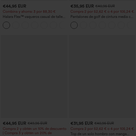
€44,95 EUR
€35,95 EUR
€40,95 EUR
Combina y ahorra: 3 por 88,30 €
Compra 2 por 52,62 € o 4 por 105,24 €.
Halara Flex™ vaqueros casual de talle
Pantalones de golf de cintura media con
alto con bolsillos, estilo baggy de pierna
cordón, dobladillo curvo, secado rápido,
+2
ancha, efecto lavado
de corte cónico y con bolsillos - UPF40+
€44,95 EUR
€31,95 EUR
€49,95 EUR
€40,95 EUR
Compra 2 y obtén un 10% de descuento
Compra 2 por 52,62 € o 4 por 105,24 €.
| Compra 3 y obtén un 20% de
Top de un solo hombro con manga