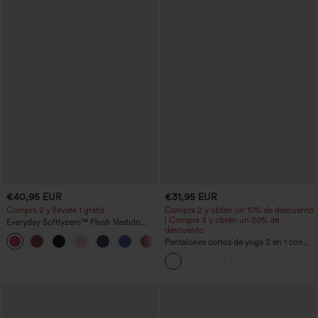
€40,95 EUR
€31,95 EUR
Compra 2 y llévate 1 gratis
Compra 2 y obtén un 10% de descuento
| Compra 3 y obtén un 20% de
Everyday Softlyzero™ Plush Vestido
descuento
deportivo sin espalda 2 en 1
+29
acampanado -Wannabe -Easy Peezy
Pantalones cortos de yoga 2 en 1 con
bolsillo trasero de talle muy alto y
bolsillo lateral oculto de 5&#39;&#39;
de longitud más larga