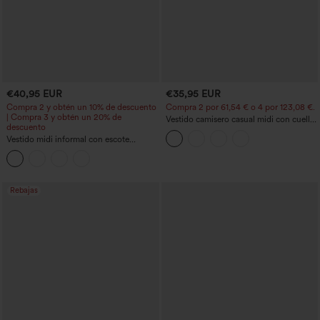
€40,95 EUR
€35,95 EUR
Compra 2 y obtén un 10% de descuento
Compra 2 por 61,54 € o 4 por 123,08 €.
| Compra 3 y obtén un 20% de
Vestido camisero casual midi con cuello,
descuento
mangas casquillo, cinturón, dobladillo
Vestido midi informal con escote
curvo con abertura y bolsillos
redondo, sujetador integrado, sin
mangas y bajo con volantes
Rebajas