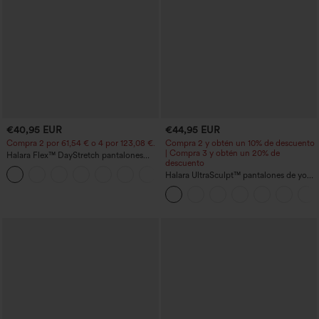
€40,95 EUR
€44,95 EUR
Compra 2 por 61,54 € o 4 por 123,08 €.
Compra 2 y obtén un 10% de descuento
| Compra 3 y obtén un 20% de
Halara Flex™ DayStretch pantalones
descuento
acampanados de trabajo de tiro medio
+12
con bolsillo lateral con cremallera
Halara UltraSculpt™ pantalones de yoga
holgados de talle alto con control
abdominal, rayas color block y bolsillos