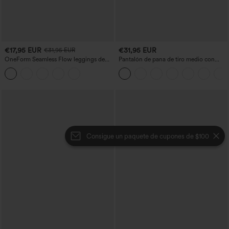
€17,95 EUR
€31,95 EUR
€31,95 EUR
OneForm Seamless Flow leggings de
Pantalón de pana de tiro medio con
yoga de talle alto con control abdominal
cremallera
y realce de glúteos
Consigue un paquete de cupones de $100