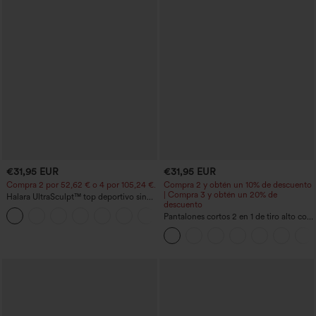
€31,95 EUR
€31,95 EUR
Compra 2 por 52,62 € o 4 por 105,24 €.
Compra 2 y obtén un 10% de descuento
| Compra 3 y obtén un 20% de
Halara UltraSculpt™ top deportivo sin
descuento
mangas con escote redondo y bajo
+11
curvo
Pantalones cortos 2 en 1 de tiro alto con
bolsillo interior y trasero