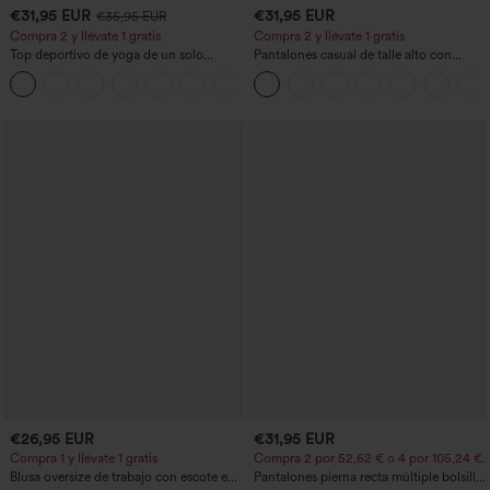
€31,95 EUR
€31,95 EUR
€35,95 EUR
Compra 2 y llévate 1 gratis
Compra 2 y llévate 1 gratis
Top deportivo de yoga de un solo
Pantalones casual de talle alto con
hombro, manga larga con agujero para
cordón, pernera ancha, en mezcla de
+3
el pulgar, dobladillo curvo estilo high-
lino y con bolsillos
low (frente más corto, espalda más
larga), de secado rápido, con sujetador
incorporado
€26,95 EUR
€31,95 EUR
Compra 1 y llévate 1 gratis
Compra 2 por 52,62 € o 4 por 105,24 €.
Blusa oversize de trabajo con escote en
Pantalones pierna recta múltiple bolsillo