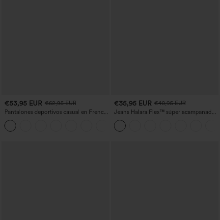
€53,95 EUR
€35,95 EUR
€62,95 EUR
€40,95 EUR
Pantalones deportivos casual en French
Jeans Halara Flex™ súper acampanado
terry con estampado denim, tiro medio,
elástico lavado bolsillo cruzado tiro alto
estilo jeans y bolsillos