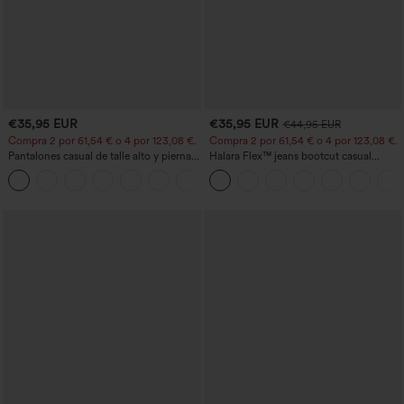
€35,95 EUR
€35,95 EUR
€44,95 EUR
Compra 2 por 61,54 € o 4 por 123,08 €.
Compra 2 por 61,54 € o 4 por 123,08 €.
Pantalones casual de talle alto y pierna
Halara Flex™ jeans bootcut casual
recta con tacto de lino y bolsillos
lavados, de talle alto y con bolsillos
+5