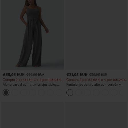
€35,95 EUR
€31,95 EUR
€40,95 EUR
€35,95 EUR
Compra 2 por 61,54 € o 4 por 123,08 €.
Compra 2 por 52,62 € o 4 por 105,24 €.
Mono casual con tirantes ajustables,
Pantalones de tiro alto con cordón y
fruncidos, pierna ancha, tejido jaspeado
bolsillos, pernera ancha, holgados y de
+10
y bolsillos - Easy Peezy
estilo casual con tacto de lino.