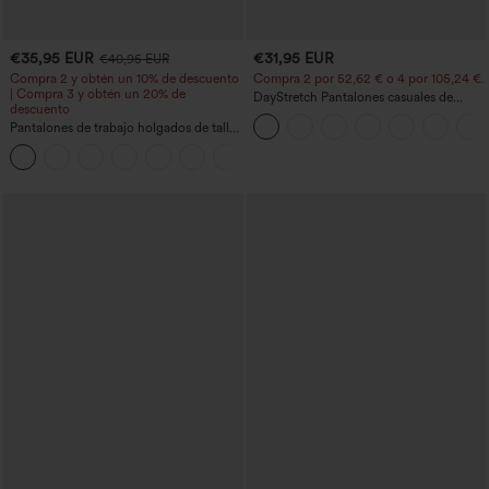
€35,95 EUR
€31,95 EUR
€40,95 EUR
Compra 2 y obtén un 10% de descuento
Compra 2 por 52,62 € o 4 por 105,24 €.
| Compra 3 y obtén un 20% de
DayStretch Pantalones casuales de
descuento
cintura alta con pernera tipo barril y
Pantalones de trabajo holgados de talle
bolsillos
medio con bolsillos y pernera estilo
+3
barril