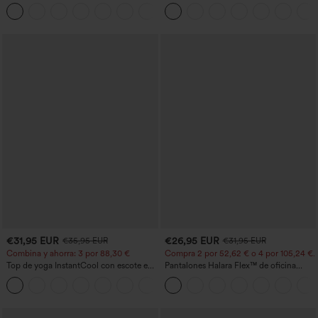
V y manga corta, resistente a las arrugas
botón tiro alto
+1
€31,95 EUR
€26,95 EUR
€35,95 EUR
€31,95 EUR
Combina y ahorra: 3 por 88,30 €
Compra 2 por 52,62 € o 4 por 105,24 €.
Top de yoga InstantCool con escote en
Pantalones Halara Flex™ de oficina
U y bajo curvado - UPF50+
anchos plisados de tiro alto con bolsillos
en tela tipo gofre