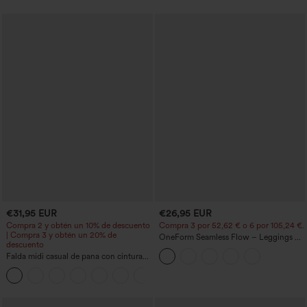
€31,95 EUR
€26,95 EUR
Compra 2 y obtén un 10% de descuento
Compra 3 por 52,62 € o 6 por 105,24 €.
| Compra 3 y obtén un 20% de
OneForm Seamless Flow – Leggings de
descuento
yoga sin costuras, tiro medio, control de
Falda midi casual de pana con cintura
abdomen y realce de glúteos
media y bolsillo lateral frontal con
+1
solapa