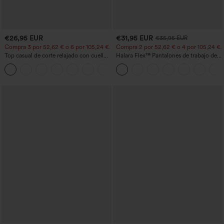
€26,95 EUR
€31,95 EUR
€35,95 EUR
Compra 3 por 52,62 € o 6 por 105,24 €.
Compra 2 por 52,62 € o 4 por 105,24 €.
Top casual de corte relajado con cuello
Halara Flex™ Pantalones de trabajo de
redondo y mangas murciélago.
talle alto, moldeadores del cuerpo, que
+1
estilizan la cintura, con bolsillos, de
pierna ancha en micro‑waffle