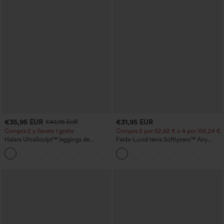
€35,95 EUR
€31,95 EUR
€40,95 EUR
Compra 2 y llévate 1 gratis
Compra 2 por 52,62 € o 4 por 105,24 €.
Halara UltraSculpt™ leggings de
Falda-Lucid tenis Softlyzero™ Airy
entrenamiento moldeadores de talle alto
cruzado tacto fresco bolsillo lateral 2 en
+12
con fruncido trasero que realza los
1 -UPF50+
glúteos, control de abdomen y bolsillos