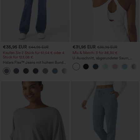
€35,95 EUR
€31,95 EUR
€44,95 EUR
€35,95 EUR
Kaufen Sie 2 Stück für 61,54 € oder 4
Mix & Match: 3 für 88,30 €
Stück für 123,08 €.
U-Ausschnitt, abgerundeter Saum,
Halara Flex™ Jeans mit hohem Bund
InstantCool Yoga-Trägertop – UPF50+
und Taschen, gewaschener, lässiger
+5
Bootcut