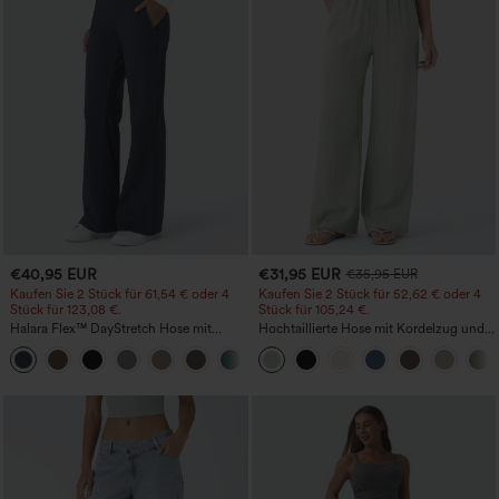
€40,95 EUR
€31,95 EUR
€35,95 EUR
Kaufen Sie 2 Stück für 61,54 € oder 4
Kaufen Sie 2 Stück für 52,62 € oder 4
Stück für 123,08 €.
Stück für 105,24 €.
Halara Flex™ DayStretch Hose mit
Hochtaillierte Hose mit Kordelzug und
mittlerer Bundhöhe, seitlicher
Taschen, weitem Bein, lässig und locker
+12
Reißverschlusstasche und
in Leinenoptik
Work‑Flare‑Schnitt