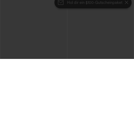
Hol dir ein $100-Gutscheinpaket
€40,95 EUR
€44,95 EUR
€49,95 EUR
Lässiger Pullover mit U-Boot-Ausschnitt
Beim Kauf von 2 Stück 10 % Rabatt |
und Fledermausärmeln.
Beim Kauf von 3 Stück 20 % Rabatt
+1
Halara Flex™ V-Ausschnitt-Overall aus
gewaschenem Denim mit Taschen –
lässig