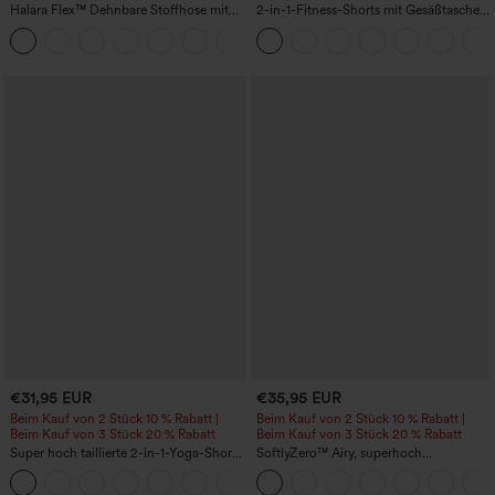
Halara Flex™ Dehnbare Stoffhose mit
2-in-1-Fitness-Shorts mit Gesäßtasche
hohem Bund, Waffelmuster,
und seitlicher versteckter Tasche 6,3 cm
+21
Seitentaschen und weitem Bein
€31,95 EUR
€35,95 EUR
Beim Kauf von 2 Stück 10 % Rabatt |
Beim Kauf von 2 Stück 10 % Rabatt |
Beim Kauf von 3 Stück 20 % Rabatt
Beim Kauf von 3 Stück 20 % Rabatt
Super hoch taillierte 2-in-1-Yoga-Shorts
SoftlyZero™ Airy, superhoch
mit Gesäßtasche und Seitentasche-
geschnittene 2-in-1 InstantCool Yoga-
+20
längere Länge
Shorts 7" mit Taschen