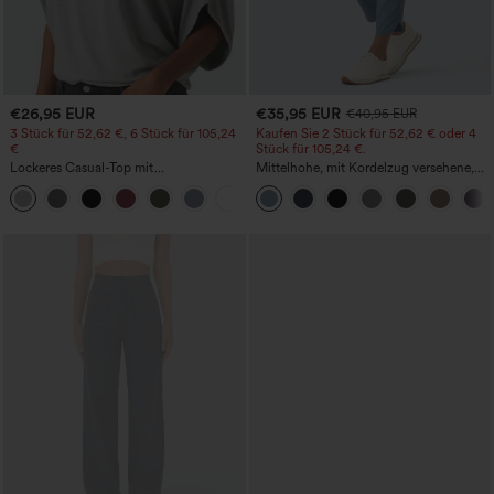
€26,95 EUR
€35,95 EUR
€40,95 EUR
3 Stück für 52,62 €, 6 Stück für 105,24
Kaufen Sie 2 Stück für 52,62 € oder 4
€
Stück für 105,24 €.
Lockeres Casual-Top mit
Mittelhohe, mit Kordelzug versehene,
Rundhalsausschnitt und
schnelltrocknende Golfhose mit schmal
+1
Fledermausärmeln
zulaufendem Schnitt, abgerundetem
Saum und Taschen – UPF 40+