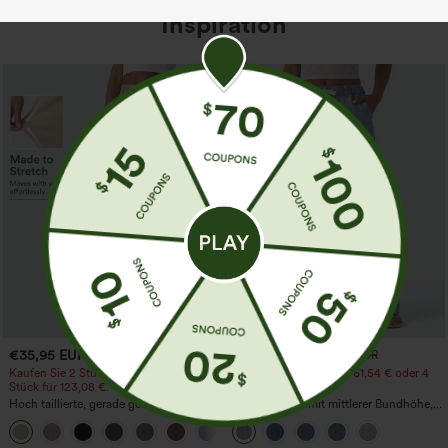
Inspiration
€35,95 EUR
€44,95 EUR
€49,95 EUR
Kaufen Sie 2 Stück für 61,54 € oder 4
Kaufen Sie 2 Stück für 61,54 € oder 4
Stück für 123,08 €.
Stück für 123,08 €.
Hoch taillierte, gerade geschnittene,
Lässige Jeans mit mittlerer Bundhöhe,
legere Leinen-Optik-Hose mit Taschen
Kordelzug und Taschen
+5