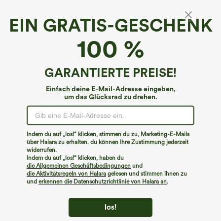
EIN GRATIS-GESCHENK
100 %
GARANTIERTE PREISE!
Einfach deine E-Mail-Adresse eingeben,
um das Glücksrad zu drehen.
Hoppla!
Wir können die von Ihnen gesuchte Seite nicht
Indem du auf „los!“ klicken, stimmen du zu, Marketing-E-Mails
finden.
über Halara zu erhalten. du können Ihre Zustimmung jederzeit
widerrufen.
Indem du auf „los!“ klicken, haben du
Mehr einkaufen
die Allgemeinen Geschäftsbedingungen
und
die Aktivitätsregeln von Halara
gelesen und stimmen ihnen zu
und
erkennen die Datenschutzrichtlinie von Halara an
.
los!