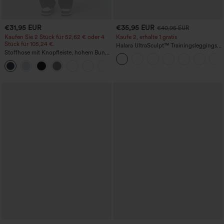
€31,95 EUR
€35,95 EUR
€40,95 EUR
Kaufen Sie 2 Stück für 52,62 € oder 4
Kaufe 2, erhalte 1 gratis
Stück für 105,24 €.
Halara UltraSculpt™ Trainingsleggings
Stoffhose mit Knopfleiste, hohem Bund,
mit hohem Bund – raffende Push-up-
mehreren Taschen und geradem Bein
Po-Form, Bauchkontrolle, Taschen und
+23
formende Passform