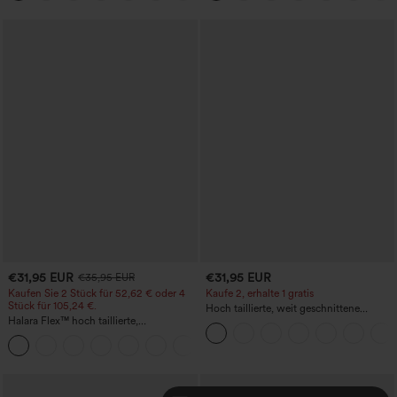
€31,95 EUR
€31,95 EUR
€35,95 EUR
Kaufen Sie 2 Stück für 52,62 € oder 4
Kaufe 2, erhalte 1 gratis
Stück für 105,24 €.
Hoch taillierte, weit geschnittene
Halara Flex™ hoch taillierte,
Freizeithose aus Leinenmischung mit
figurformende Arbeitshose, die die Taille
Kordelzug und Taschen
+10
schmaler wirken lässt, mit Taschen,
weitem Bein und Mikro-Waffelstruktur