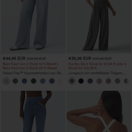
€44,95 EUR
€35,95 EUR
€49,95 EUR
€40,95 EUR
Beim Kauf von 2 Stück 10 % Rabatt |
Kaufen Sie 2 Stück für 61,54 € oder 4
Beim Kauf von 3 Stück 20 % Rabatt
Stück für 123,08 €.
Halara Flex™ Asymmetrische Low-Rise-
Jumpsuit mit verstellbaren Trägern,
Jeans mit Reißverschlusstaschen,
gerafftem Detail, weitem Bein und
+5
Baggy-Stil, weitem Bein, gewaschen,
meliertem Stoff, lässig, mit Taschen -
lässig
Easy Peezy