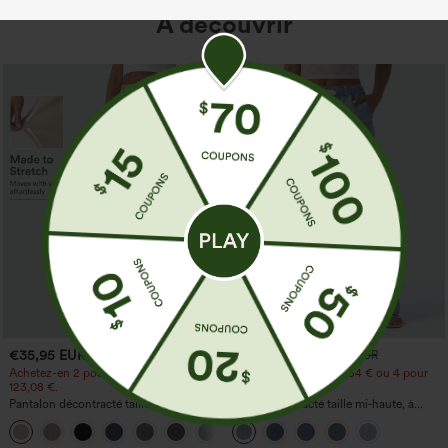
À découvrir
€35,95 EUR
€44,95 EUR
€49,95 EUR
Achetez-en 2 pour 61,54 € ou 4 pour
Achetez-en 2 pour 61,54 € ou 4 pour
123,08 €.
123,08 €.
Pantalon décontracté taille haute à
Jean décontracté taille mi‑haute, à
jambe droite, effet lin, avec poches
cordon de serrage, avec poches
+5