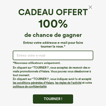
CADEAU OFFERT
100%
de chance de gagner
Entrez votre addresse e-mail pour faire
tourner la roue.*
Oops!
Nous ne semblons pas pouvoir trouver la page que
*Nouveaux utilisateurs uniquement.
vous recherchez.
En cliquant sur "TOURNER !", vous acceptez de recevoir des e-
mails promotionnels d'Halara. Vous pouvez vous désabonner à
tout moment.
Acheter plus
En cliquant sur "TOURNER !", vous indiquez avoir lu et accepté
les conditions générales d'Halara
,
les règles de l'activité
et notre
politique de confidentialité
.
TOURNER !