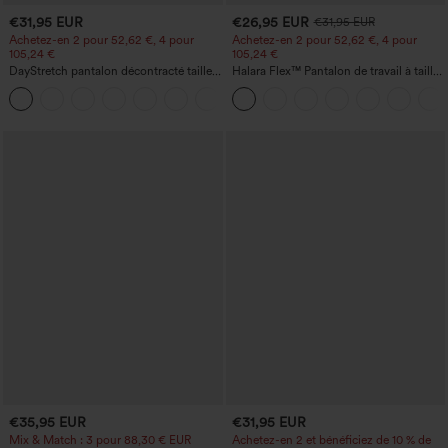
€31,95 EUR
€26,95 EUR
€31,95 EUR
Achetez-en 2 pour 52,62 €, 4 pour
Achetez-en 2 pour 52,62 €, 4 pour
105,24 €
105,24 €
DayStretch pantalon décontracté taille
Halara Flex™ Pantalon de travail à taille
haute avec poches et coupe droite
haute, jambe large, avec poches, en
+23
maille gaufrée
€35,95 EUR
€31,95 EUR
Mix & Match : 3 pour 88,30 € EUR
Achetez-en 2 et bénéficiez de 10 % de