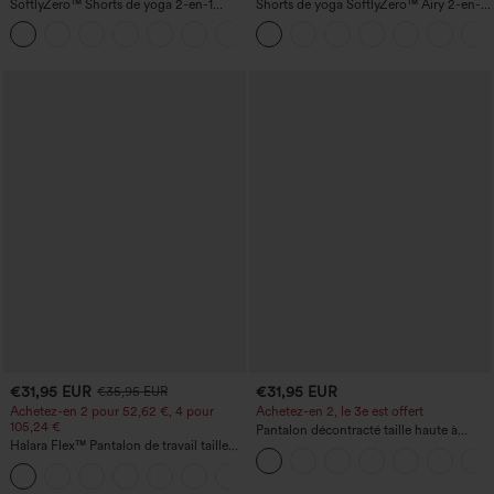
SoftlyZero™ Shorts de yoga 2-en-1
Shorts de yoga SoftlyZero™ Airy 2-en-1
InstantCool, super taille haute, aérés, 5''
InstantCool, super taille haute, 7" avec
+20
avec poches — longueur allongée
poches
€31,95 EUR
€31,95 EUR
€35,95 EUR
Achetez-en 2 pour 52,62 €, 4 pour
Achetez-en 2, le 3e est offert
105,24 €
Pantalon décontracté taille haute à
Halara Flex™ Pantalon de travail taille
cordon, coupe large en mélange de lin,
haute sculptant la silhouette, gainant la
avec poches
+10
taille, avec poches, jambe large en
micro-gaufre