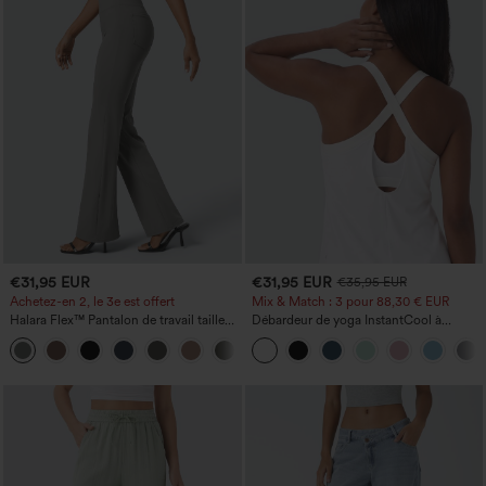
€31,95 EUR
€31,95 EUR
€35,95 EUR
Achetez-en 2, le 3e est offert
Mix & Match : 3 pour 88,30 € EUR
Halara Flex™ Pantalon de travail taille
Débardeur de yoga InstantCool à
haute avec poche latérale arrière et
encolure en U et ourlet arrondi –
+13
légère coupe évasée
UPF50+