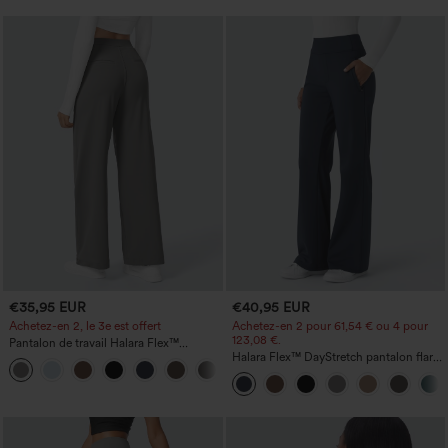
€35,95 EUR
€40,95 EUR
Achetez-en 2, le 3e est offert
Achetez-en 2 pour 61,54 € ou 4 pour
123,08 €.
Pantalon de travail Halara Flex™
DayStretch à taille haute, avec poches et
Halara Flex™ DayStretch pantalon flare
+23
coupe droite
de travail, taille mi-haute, poche latérale
zippée