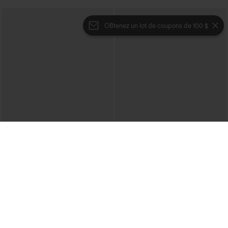
OBtenez un lot de coupons de 100 $
€40,95 EUR
€44,95 EUR
€49,95 EUR
Pull décontracté à col bateau et
Achetez-en 2 et bénéficiez de 10 % de
manches chauve-souris
réduction | Achetez-en 3 et bénéficiez
+1
de 20 % de réduction
Halara Flex™ Salopette décontractée en
denim lavé à encolure en V avec poche