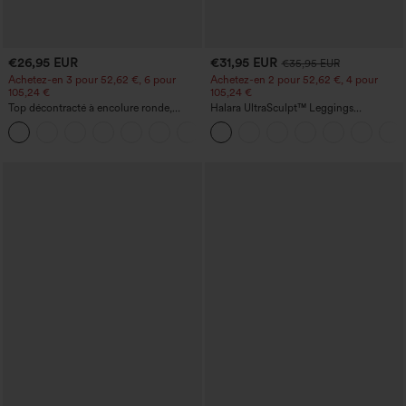
€26,95 EUR
€31,95 EUR
€35,95 EUR
Achetez-en 3 pour 52,62 €, 6 pour
Achetez-en 2 pour 52,62 €, 4 pour
105,24 €
105,24 €
Top décontracté à encolure ronde,
Halara UltraSculpt™ Leggings
manches chauve-souris et coupe ample
d'entraînement sculptants taille haute,
+1
effet ventre plat, avec poche