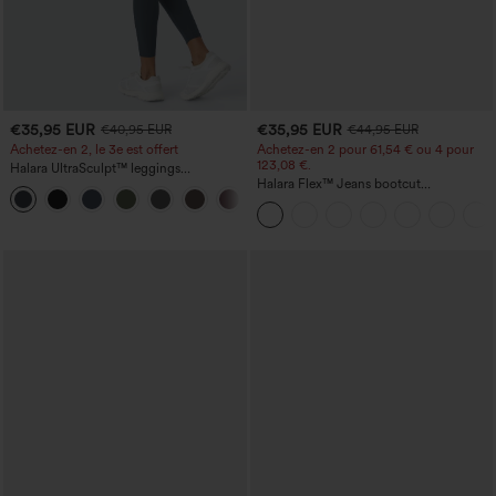
€35,95 EUR
€35,95 EUR
€40,95 EUR
€44,95 EUR
Achetez-en 2, le 3e est offert
Achetez-en 2 pour 61,54 € ou 4 pour
123,08 €.
Halara UltraSculpt™ leggings
d'entraînement taille haute — fronces
Halara Flex™ Jeans bootcut
+11
liftantes pour le fessier, maintien gainant
décontractés taille haute, effet délavé,
du ventre et poche
avec poches