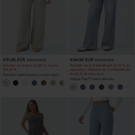
€31,95 EUR
€44,95 EUR
€35,95 EUR
€49,95 EUR
Achetez-en 2 pour 52,62 €, 4 pour
Achetez-en 2 et bénéficiez de 10 % de
105,24 €
réduction | Achetez-en 3 et bénéficiez
de 20 % de réduction
Pantalon taille haute à cordon avec
poches, jambe large et coupe ample,
Halara Flex™ Jeans délavés
+15
style décontracté, effet lin
décontractés, coupe baggy à jambe
large, taille basse asymétrique, poches
zippées