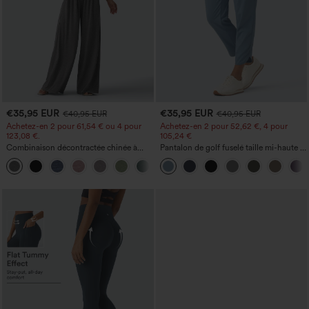
€35,95 EUR
€35,95 EUR
€40,95 EUR
€40,95 EUR
Achetez-en 2 pour 61,54 € ou 4 pour
Achetez-en 2 pour 52,62 €, 4 pour
123,08 €.
105,24 €
Combinaison décontractée chinée à
Pantalon de golf fuselé taille mi-haute à
bretelles réglables, fronces et jambes
cordon, ourlet incurvé, séchage rapide,
+10
larges, avec poches — facile comme
avec poches — UPF40+
tout