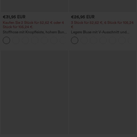
€31,95 EUR
€26,95 EUR
Kaufen Sie 2 Stück für 52,62 € oder 4
3 Stück für 52,62 €, 6 Stück für 105,24
Stück für 105,24 €.
€
Stoffhose mit Knopfleiste, hohem Bund,
Legere Bluse mit V-Ausschnitt und
mehreren Taschen und geradem Bein
kurzen Puffärmeln
+23