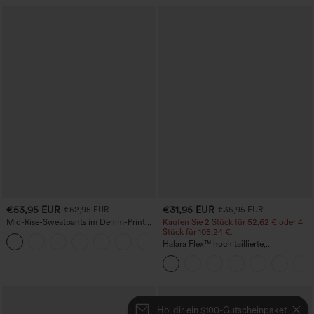
€53,95 EUR
€31,95 EUR
€62,95 EUR
€35,95 EUR
Mid-Rise-Sweatpants im Denim-Print
Kaufen Sie 2 Stück für 52,62 € oder 4
aus French Terry, lässig, mit Taschen
Stück für 105,24 €.
Halara Flex™ hoch taillierte,
figurformende Arbeitshose, die die Taille
schmaler wirken lässt, mit Taschen,
weitem Bein und Mikro-Waffelstruktur
Hol dir ein $100-Gutscheinpaket