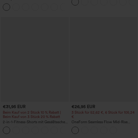
Taschen
Trainingskleid – Wannabe – Easy Peezy
+29
€31,95 EUR
€26,95 EUR
Beim Kauf von 2 Stück 10 % Rabatt |
3 Stück für 52,62 €, 6 Stück für 105,24
Beim Kauf von 3 Stück 20 % Rabatt
€
2-in-1-Fitness-Shorts mit Gesäßtasche
OneForm Seamless Flow Mid-Rise
und seitlicher versteckter Tasche 6,3 cm
Yoga-Leggings - mittelhoher Bund,
+25
bauchformend und mit Po-Lifting-
Effekt