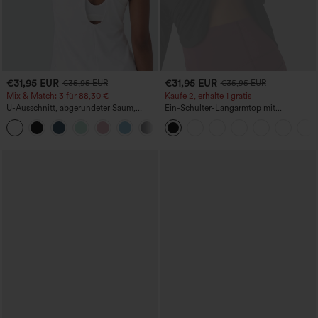
€31,95 EUR
€31,95 EUR
€35,95 EUR
€35,95 EUR
Mix & Match: 3 für 88,30 €
Kaufe 2, erhalte 1 gratis
U-Ausschnitt, abgerundeter Saum,
Ein-Schulter-Langarmtop mit
InstantCool Yoga-Trägertop – UPF50+
Daumenloch, geschwungener Saum
(High-Low), schnell trocknend – Yoga-
Sporttop mit integriertem BH