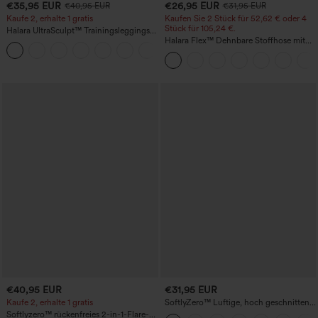
€35,95 EUR
€26,95 EUR
€40,95 EUR
€31,95 EUR
Kaufe 2, erhalte 1 gratis
Kaufen Sie 2 Stück für 52,62 € oder 4
Stück für 105,24 €.
Halara UltraSculpt™ Trainingsleggings
mit hohem Bund – raffende Push-up-
Halara Flex™ Dehnbare Stoffhose mit
+11
Po-Form, Bauchkontrolle, Taschen und
hohem Bund, Waffelmuster,
formende Passform
Seitentaschen und weitem Bein
€40,95 EUR
€31,95 EUR
Kaufe 2, erhalte 1 gratis
SoftlyZero™ Luftige, hoch geschnittene,
geraffte InstantCool-Yogashorts 3'' mit
Softlyzero™ rückenfreies 2-in-1-Flare-