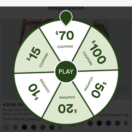
Inspiration
€35,95 EUR
€35,95 EUR
Kaufen Sie 2 Stück für 61,54 € oder 4
Kaufe 2, erhalte 1 gratis
Stück für 123,08 €.
High Waisted Side Pocket Straight Leg
Hoch taillierte, gerade geschnittene,
Work Pants
legere Leinen-Optik-Hose mit Taschen
+5