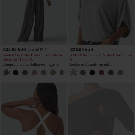
€35,95 EUR
€26,95 EUR
€40,95 EUR
Kaufen Sie 2 Stück für 61,54 € oder 4
3 Stück für 52,62 €, 6 Stück für 105,24
Stück für 123,08 €.
€
Jumpsuit mit verstellbaren Trägern,
Lockeres Casual-Top mit
gerafftem Detail, weitem Bein und
Rundhalsausschnitt und
+10
meliertem Stoff, lässig, mit Taschen -
Fledermausärmeln
Easy Peezy