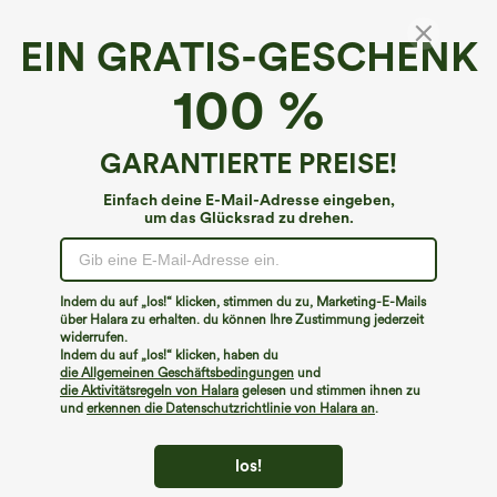
EIN GRATIS-GESCHENK
100 %
GARANTIERTE PREISE!
Einfach deine E-Mail-Adresse eingeben,
um das Glücksrad zu drehen.
Hoppla!
Wir können die von Ihnen gesuchte Seite nicht
Indem du auf „los!“ klicken, stimmen du zu, Marketing-E-Mails
finden.
über Halara zu erhalten. du können Ihre Zustimmung jederzeit
widerrufen.
Indem du auf „los!“ klicken, haben du
Mehr einkaufen
die Allgemeinen Geschäftsbedingungen
und
die Aktivitätsregeln von Halara
gelesen und stimmen ihnen zu
und
erkennen die Datenschutzrichtlinie von Halara an
.
los!