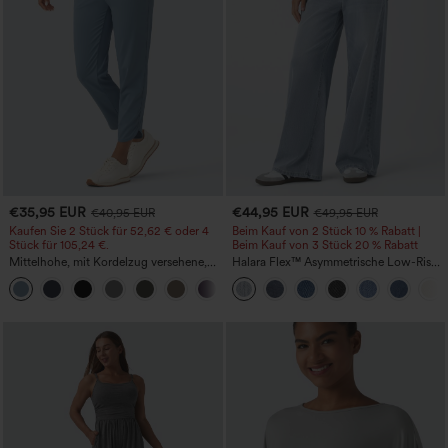
€35,95 EUR
€44,95 EUR
€40,95 EUR
€49,95 EUR
Kaufen Sie 2 Stück für 52,62 € oder 4
Beim Kauf von 2 Stück 10 % Rabatt |
Stück für 105,24 €.
Beim Kauf von 3 Stück 20 % Rabatt
Mittelhohe, mit Kordelzug versehene,
Halara Flex™ Asymmetrische Low-Rise-
schnelltrocknende Golfhose mit schmal
Jeans mit Reißverschlusstaschen,
+2
zulaufendem Schnitt, abgerundetem
Baggy-Stil, weitem Bein, gewaschen,
Saum und Taschen – UPF 40+
lässig