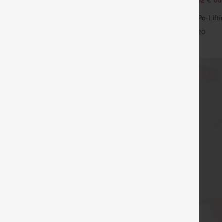
105,24 €.
Knopfleiste, hohem Bund,
SoCinched Hoch taillierte, Po-Lift
hen und geradem Bein
Trainingsleggings mit Bauchkontro
+27
+20
Seitentaschen