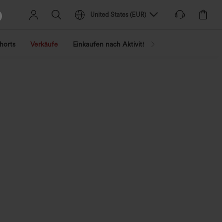
United States
(
EUR
)
horts
Verkäufe
Einkaufen nach Aktivität
Nach Trend shopp