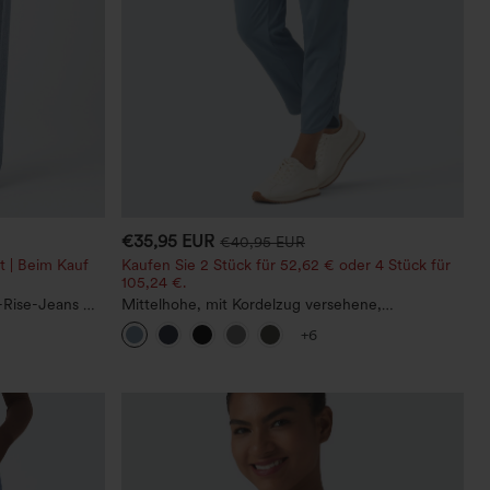
€35,95 EUR
€40,95 EUR
t | Beim Kauf
Kaufen Sie 2 Stück für 52,62 € oder 4 Stück für
105,24 €.
Rise-Jeans mit
Mittelhohe, mit Kordelzug versehene,
, weitem Bein,
schnelltrocknende Golfhose mit schmal
+6
zulaufendem Schnitt, abgerundetem Saum und
Taschen – UPF 40+