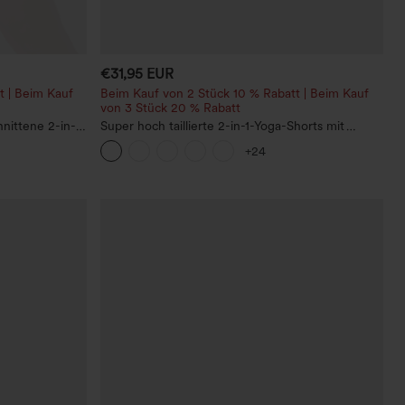
€31,95 EUR
t | Beim Kauf
Beim Kauf von 2 Stück 10 % Rabatt | Beim Kauf
von 3 Stück 20 % Rabatt
nittene 2-in-1
Super hoch taillierte 2-in-1-Yoga-Shorts mit
schen
Gesäßtasche und Seitentasche-längere Länge
+24