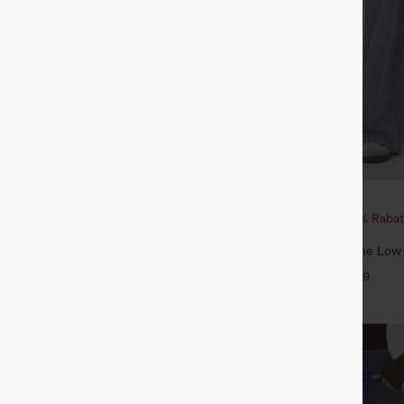
€44,95 EUR
35,95 EUR
€49,95 EUR
ück für 52,62 € oder 4 Stück für
Beim Kauf von 2 Stück 10 % Rabat
von 3 Stück 20 % Rabatt
 Hose mit Kordelzug und Taschen,
Halara Flex™ Asymmetrische Low-
ssig und locker in Leinenoptik
Reißverschlusstaschen, Baggy-Stil
+19
+9
gewaschen, lässig