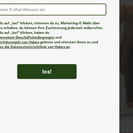
u auf „los!“ klicken, stimmen du zu, Marketing-E-Mails über
zu erhalten. du können Ihre Zustimmung jederzeit widerrufen.
u auf „los!“ klicken, haben du
lgemeinen Geschäftsbedingungen
und
ivitätsregeln von Halara
gelesen und stimmen ihnen zu und
n die Datenschutzrichtlinie von Halara an
.
los!
€31,95 EUR
€35,95 EUR
ück für 52,62 € oder 4 Stück für
Kaufen Sie 2 Stück für 52,62 € od