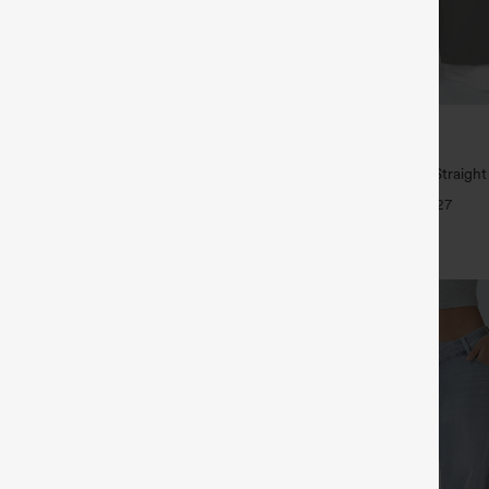
€35,95 EUR
€49,95 EUR
ück für 61,54 € oder 4 Stück für
Kaufe 2, erhalte 1 gratis
High Waisted Side Pocket Straigh
mit mittlerer Bundhöhe, Kordelzug
Pants
+27