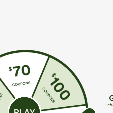
€35,95 EUR
€31,95 EUR
€40,95 EUR
€
Kaufen Sie 2 Stück für 61,54 € oder 4 Stück für
Mix & Match: 3
123,08 €.
U-Ausschnitt, 
Jumpsuit mit verstellbaren Trägern, gerafftem
Yoga-Trägerto
Detail, weitem Bein und meliertem Stoff, lässig,
+14
mit Taschen - Easy Peezy
Einf