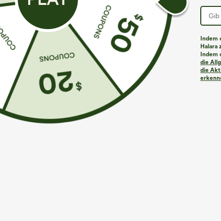
Indem d
Halara 
Indem d
die Al
die Akt
erkenne
€35,95 EUR
€31,95 EUR
€40,95 EUR
Kaufe 2, erhalte 1 gratis
Kaufen Sie 2 St