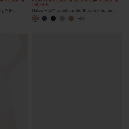
105,24 €.
ing 7/8-
Halara Flex™ Dehnbare Stoffhose mit hohem
lle und
Bund, Waffelmuster, Seitentaschen und weitem
+25
Bein