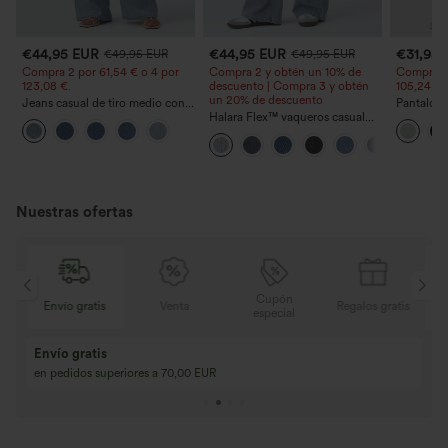
€44,95 EUR
€44,95 EUR
€31,95
€49,95 EUR
€49,95 EUR
Compra 2 por 61,54 € o 4 por
Compra 2 y obtén un 10% de
Compra 2 
123,08 €.
descuento | Compra 3 y obtén
105,24 €.
un 20% de descuento
Jeans casual de tiro medio con
Pantalone
cordón y bolsillos
Halara Flex™ vaqueros casual
cordón y b
lavados asimétricos de tiro bajo
ancha, ho
con bolsillos con cremallera,
casual con
corte baggy y pierna ancha
Nuestras ofertas
Cupón
is
Venta
Regalos gratis
Envío gratis
especial
Compra 2 y llévat
Compra 3 y llévate 1 gratis
Compra 3 por 2, Co
Compra 4 por 3, compra 8 por 6
Compra 9 por 6