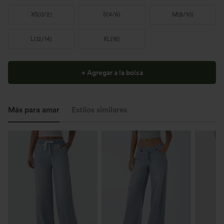
XS
(
0/2
)
S
(
4/6
)
M
(
8/10
)
L
(
12/14
)
XL
(
16
)
+ Agregar a la bolsa
Más para amar
Estilos similares