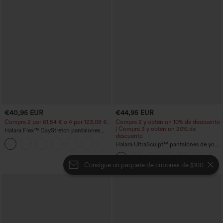
€40,95 EUR
€44,95 EUR
Compra 2 por 61,54 € o 4 por 123,08 €.
Compra 2 y obtén un 10% de descuento
| Compra 3 y obtén un 20% de
Halara Flex™ DayStretch pantalones
descuento
acampanados de trabajo de tiro medio
+12
con bolsillo lateral con cremallera
Halara UltraSculpt™ pantalones de yoga
holgados de talle alto con control
abdominal, rayas color block y bolsillos
Consigue un paquete de cupones de $100