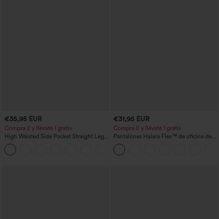
€35,95 EUR
€31,95 EUR
Compra 2 y llévate 1 gratis
Compra 2 y llévate 1 gratis
High Waisted Side Pocket Straight Leg
Pantalones Halara Flex™ de oficina de
Work Pants
tiro alto ligeramente acampanados con
+23
bolsillos