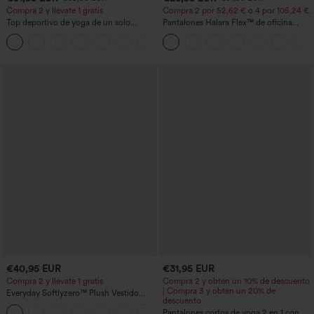
Compra 2 y llévate 1 gratis
Compra 2 por 52,62 € o 4 por 105,24 €.
Top deportivo de yoga de un solo
Pantalones Halara Flex™ de oficina
hombro, manga larga con agujero para
anchos plisados de tiro alto con bolsillos
+3
el pulgar, dobladillo curvo estilo high-
en tela tipo gofre
low (frente más corto, espalda más
larga), de secado rápido, con sujetador
incorporado
€40,95 EUR
€31,95 EUR
Compra 2 y llévate 1 gratis
Compra 2 y obtén un 10% de descuento
| Compra 3 y obtén un 20% de
Everyday Softlyzero™ Plush Vestido
descuento
deportivo sin espalda 2 en 1
+29
acampanado -Wannabe -Easy Peezy
Pantalones cortos de yoga 2 en 1 con