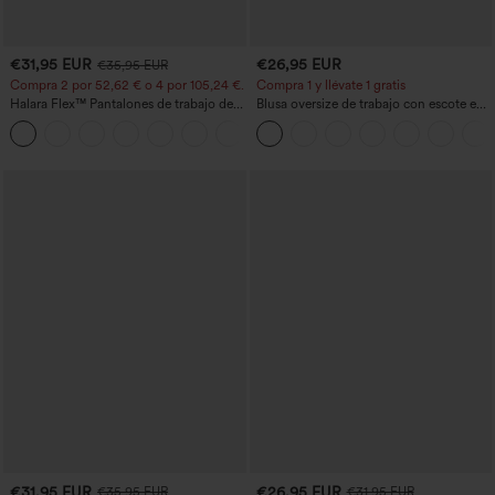
€31,95 EUR
€26,95 EUR
€35,95 EUR
Compra 2 por 52,62 € o 4 por 105,24 €.
Compra 1 y llévate 1 gratis
Halara Flex™ Pantalones de trabajo de
Blusa oversize de trabajo con escote en
talle alto, moldeadores del cuerpo, que
V y manga corta, resistente a las arrugas
+10
estilizan la cintura, con bolsillos, de
pierna ancha en micro‑waffle
€31,95 EUR
€26,95 EUR
€35,95 EUR
€31,95 EUR