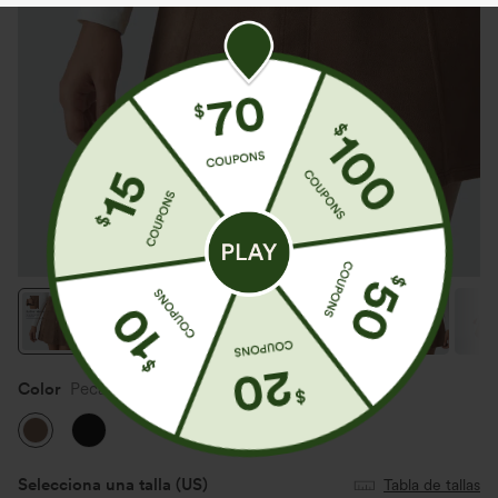
Color
Pecan Pie
Selecciona una talla
(US)
Tabla de tallas