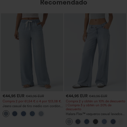
Recomendado
€44,95 EUR
€44,95 EUR
€49,95 EUR
€49,95 EUR
Compra 2 por 61,54 € o 4 por 123,08 €.
Compra 2 y obtén un 10% de descuento
| Compra 3 y obtén un 20% de
Jeans casual de tiro medio con cordón y
descuento
bolsillos
Halara Flex™ vaqueros casual lavados
asimétricos de tiro bajo con bolsillos
con cremallera, corte baggy y pierna
ancha