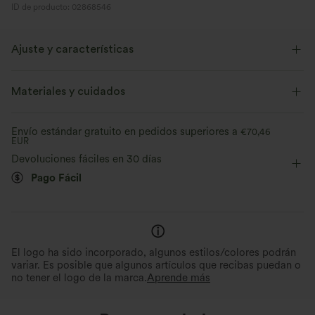
ID de producto: 02868546
Ajuste y características
Shorts integrados
Cintura plana
Botones decorativos
Materiales y cuidados
Fácil de poner
Casual
Mini
Tiro alto
Envío estándar gratuito en pedidos superiores a
€70,46
EUR
Elástico en 2 direcciones
Devoluciones fáciles en 30 días
Pago Fácil
El logo ha sido incorporado, algunos estilos/colores podrán
variar. Es posible que algunos artículos que recibas puedan o
no tener el logo de la marca.
Aprende más