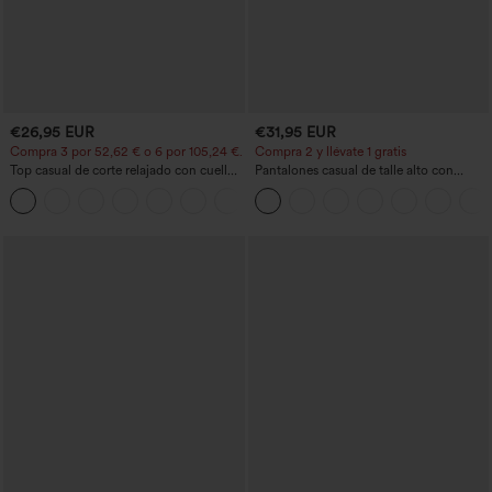
€26,95 EUR
€31,95 EUR
Compra 3 por 52,62 € o 6 por 105,24 €.
Compra 2 y llévate 1 gratis
Top casual de corte relajado con cuello
Pantalones casual de talle alto con
redondo y mangas murciélago.
cordón, pernera ancha, en mezcla de
+1
lino y con bolsillos