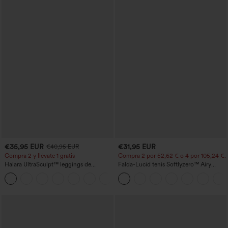
€35,95 EUR
€31,95 EUR
€40,95 EUR
Compra 2 y llévate 1 gratis
Compra 2 por 52,62 € o 4 por 105,24 €.
Halara UltraSculpt™ leggings de
Falda-Lucid tenis Softlyzero™ Airy
entrenamiento moldeadores de talle alto
cruzado tacto fresco bolsillo lateral 2 en
+12
con fruncido trasero que realza los
1 -UPF50+
glúteos, control de abdomen y bolsillos