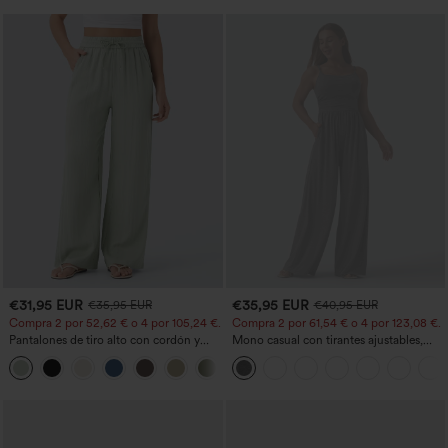
€31,95 EUR
€35,95 EUR
€35,95 EUR
€40,95 EUR
Compra 2 por 52,62 € o 4 por 105,24 €.
Compra 2 por 61,54 € o 4 por 123,08 €.
Pantalones de tiro alto con cordón y
Mono casual con tirantes ajustables,
bolsillos, pernera ancha, holgados y de
fruncidos, pierna ancha, tejido jaspeado
+15
estilo casual con tacto de lino.
y bolsillos - Easy Peezy