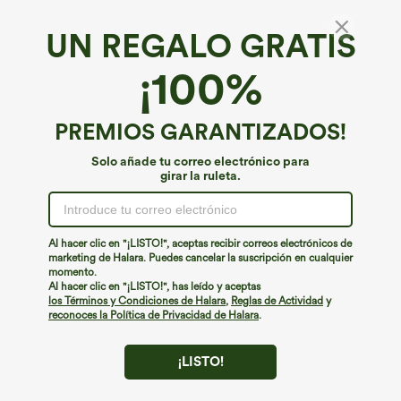
UN REGALO GRATIS
Falda mini casual de gamuza de corte A, de
¡100%
talle alto, decorada y 2 en 1
4.4
(
29
)
PREMIOS GARANTIZADOS!
€35,95 EUR
Solo añade tu correo electrónico para
girar la ruleta.
Al hacer clic en "¡LISTO!", aceptas recibir correos electrónicos de
marketing de Halara. Puedes cancelar la suscripción en cualquier
momento.
Al hacer clic en "¡LISTO!", has leído y aceptas
los Términos y Condiciones de Halara
,
Reglas de Actividad
y
reconoces la Política de Privacidad de Halara
.
¡LISTO!