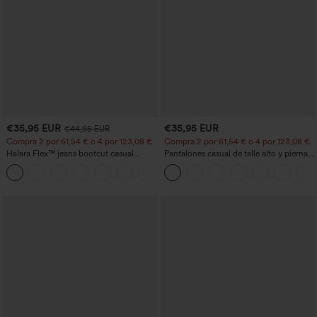
€35,95 EUR
€35,95 EUR
€44,95 EUR
Compra 2 por 61,54 € o 4 por 123,08 €.
Compra 2 por 61,54 € o 4 por 123,08 €.
Halara Flex™ jeans bootcut casual
Pantalones casual de talle alto y pierna
lavados, de talle alto y con bolsillos
recta con tacto de lino y bolsillos
+5