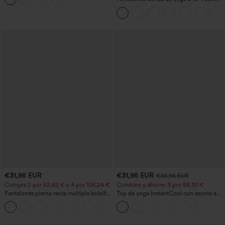
bolsillo trasero de talle muy alto y
bolsillo lateral oculto de 5&#39;&#39;
de longitud más larga
€31,95 EUR
€31,95 EUR
€35,95 EUR
Compra 2 por 52,62 € o 4 por 105,24 €.
Combina y ahorra: 3 por 88,30 €
Pantalones pierna recta múltiple bolsillo
Top de yoga InstantCool con escote en
botón tiro alto
U y bajo curvado - UPF50+
+23