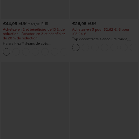
€44,95 EUR
€26,95 EUR
€49,95 EUR
Achetez-en 2 et bénéficiez de 10 % de
Achetez-en 3 pour 52,62 €, 6 pour
réduction | Achetez-en 3 et bénéficiez
105,24 €
de 20 % de réduction
Top décontracté à encolure ronde,
Halara Flex™ Jeans délavés
manches chauve-souris et coupe ample
décontractés, coupe baggy à jambe
+5
large, taille basse asymétrique, poches
zippées