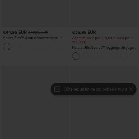
€44,95 EUR
€35,95 EUR
€49,95 EUR
Halara Flex™ Jean décontracté taille
Achetez-en 2 pour 61,54 € ou 4 pour
haute, jambe droite, délavé, avec poches
123,08 €.
+3
Halara UltraSculpt™ leggings de yoga
taille haute, gainants avec contrôle du
ventre, coupe bootcut, à poches
OBtenez un lot de coupons de 100 $