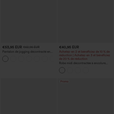
€53,95 EUR
€40,95 EUR
€62,95 EUR
Pantalon de jogging décontracté en
Achetez-en 2 et bénéficiez de 10 % de
French terry à imprimé denim, taille mi-
réduction | Achetez-en 3 et bénéficiez
haute, style jean, avec poches
de 20 % de réduction
Robe midi décontractée à encolure
ronde, sans manches, avec soutien-
gorge intégré et ourlet à volants
Promo