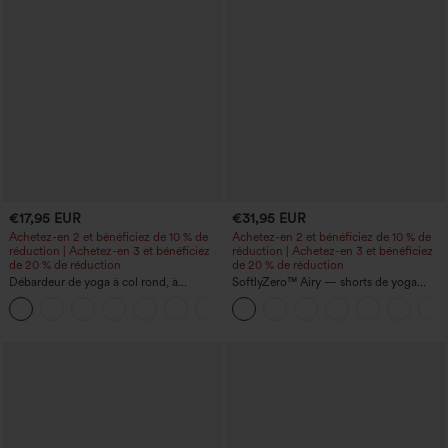
€17,95 EUR
€31,95 EUR
Achetez-en 2 et bénéficiez de 10 % de
Achetez-en 2 et bénéficiez de 10 % de
réduction | Achetez-en 3 et bénéficiez
réduction | Achetez-en 3 et bénéficiez
de 20 % de réduction
de 20 % de réduction
Débardeur de yoga à col rond, à
SoftlyZero™ Airy — shorts de yoga
fronces, effet rafraîchissant - UPF50+
super taille haute 2-en-1 InstantCool
+16
avec poches