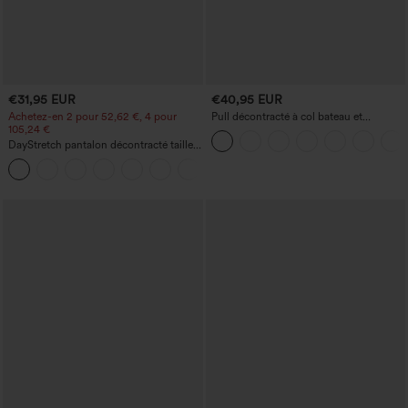
€31,95 EUR
€40,95 EUR
Achetez-en 2 pour 52,62 €, 4 pour
Pull décontracté à col bateau et
105,24 €
manches chauve-souris
DayStretch pantalon décontracté taille
haute à jambe en forme de tonneau
+5
avec poches