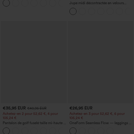
+2
jambe large
Jupe midi décontractée en velours
côtelé, taille mi-haute, poches avant
latérales à rabat
€35,95 EUR
€26,95 EUR
€40,95 EUR
Achetez-en 2 pour 52,62 €, 4 pour
Achetez-en 3 pour 52,62 €, 6 pour
105,24 €
105,24 €
Pantalon de golf fuselé taille mi-haute à
OneForm Seamless Flow — leggings de
cordon, ourlet incurvé, séchage rapide,
yoga sans coutures, taille mi-haute, effet
+2
avec poches — UPF40+
gainant pour le ventre et liftant pour les