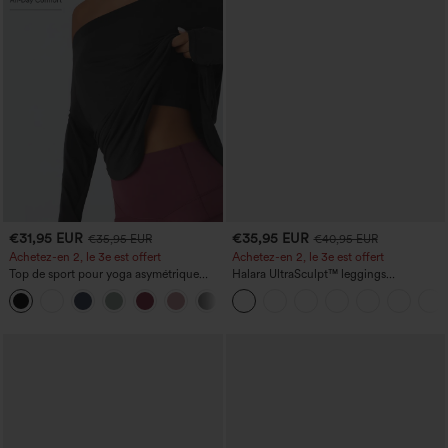
€31,95 EUR
€35,95 EUR
€35,95 EUR
€40,95 EUR
Achetez-en 2, le 3e est offert
Achetez-en 2, le 3e est offert
Top de sport pour yoga asymétrique
Halara UltraSculpt™ leggings
(une épaule) à manches longues avec
d'entraînement taille haute — fronces
+3
ouverture pour le pouce, ourlet arrondi
liftantes pour le fessier, maintien gainant
haut-bas, séchage rapide, soutien-gorge
du ventre et poche
intégré.