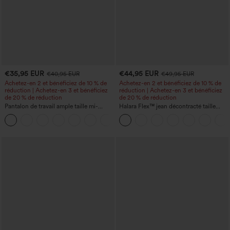
€35,95 EUR
€44,95 EUR
€40,95 EUR
€49,95 EUR
Achetez-en 2 et bénéficiez de 10 % de
Achetez-en 2 et bénéficiez de 10 % de
réduction | Achetez-en 3 et bénéficiez
réduction | Achetez-en 3 et bénéficiez
de 20 % de réduction
de 20 % de réduction
Pantalon de travail ample taille mi-
Halara Flex™ jean décontracté taille
haute, coupe « barrel » (jambe en forme
haute, large, avec poches, ourlet
+3
de tonneau) avec poches
retroussé et effet délavé