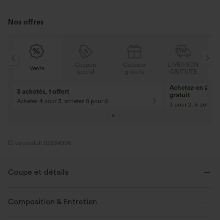
Nos offres
N
Coupon
Cadeaux
LIVRAISON
Vente
E
spécial
gratuits
GRATUITE
10% de réduction
12% de réductio
Pour toute commande de 107,00 € et
Pour toute comman
plus ! Code : Aug2026
plus ! Code : Aug2
ID de produit 02834996
Coupe et détails
Short intégré
Taille plate
Poches cachées
Composition & Entretien
Mesh respirant
Cordon de serrage
Balnéaire
Midi