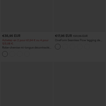
€35,95 EUR
€17,95 EUR
€31,95 EUR
Achetez-en 2 pour 61,54 € ou 4 pour
OneForm Seamless Flow legging de
123,08 €.
yoga taille haute, gainant pour le ventre
et effet rehausseur de fesses
Robe-chemise mi-longue décontractée
à col, mancherons, ceinturée, ourlet
fendu incurvé et poches