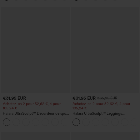
fesses
€31,95 EUR
€31,95 EUR
€35,95 EUR
Achetez-en 2 pour 52,62 €, 4 pour
Achetez-en 2 pour 52,62 €, 4 pour
105,24 €
105,24 €
Halara UltraSculpt™ Débardeur de sport
Halara UltraSculpt™ Leggings
à col rond et ourlet arrondi
d'entraînement sculptants taille haute,
+11
effet ventre plat, avec poche