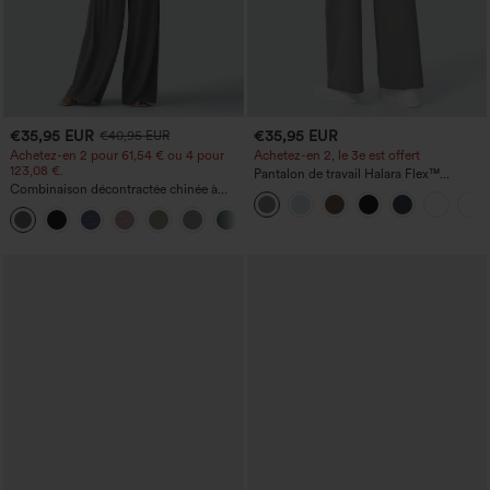
€35,95 EUR
€35,95 EUR
€40,95 EUR
Achetez-en 2 pour 61,54 € ou 4 pour
Achetez-en 2, le 3e est offert
123,08 €.
Pantalon de travail Halara Flex™
Combinaison décontractée chinée à
DayStretch à taille haute, avec poches et
bretelles réglables, fronces et jambes
coupe droite
+10
larges, avec poches — facile comme
tout