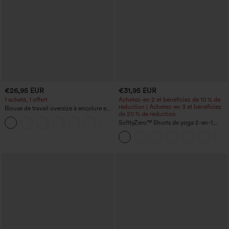
€26,95 EUR
€31,95 EUR
1 acheté, 1 offert
Achetez-en 2 et bénéficiez de 10 % de
réduction | Achetez-en 3 et bénéficiez
Blouse de travail oversize à encolure en
de 20 % de réduction
V, manches courtes, en tissu
+1
anti‑froissage
SoftlyZero™ Shorts de yoga 2-en-1
InstantCool, super taille haute, aérés, 5''
avec poches — longueur allongée