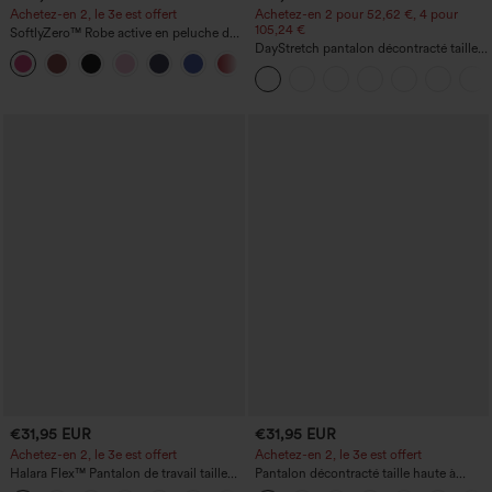
Achetez-en 2, le 3e est offert
Achetez-en 2 pour 52,62 €, 4 pour
105,24 €
SoftlyZero™ Robe active en peluche dos
nu — Édition Hyper Facile
DayStretch pantalon décontracté taille
+29
haute avec poches et coupe droite
€31,95 EUR
€31,95 EUR
Achetez-en 2, le 3e est offert
Achetez-en 2, le 3e est offert
Halara Flex™ Pantalon de travail taille
Pantalon décontracté taille haute à
haute avec poche latérale arrière et
cordon, coupe large en mélange de lin,