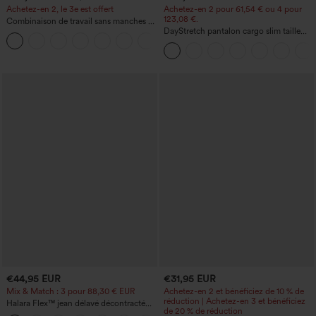
Achetez-en 2, le 3e est offert
Achetez-en 2 pour 61,54 € ou 4 pour
123,08 €.
Combinaison de travail sans manches à
encolure bateau, côtés noués, toucher
DayStretch pantalon cargo slim taille
+8
frais, rayée, avec poches — Édition Easy
haute, poches zippées, uni
Peezy
€44,95 EUR
€31,95 EUR
Mix & Match : 3 pour 88,30 € EUR
Achetez-en 2 et bénéficiez de 10 % de
réduction | Achetez-en 3 et bénéficiez
Halara Flex™ jean délavé décontracté
de 20 % de réduction
taille haute à poches, coupe baggy à