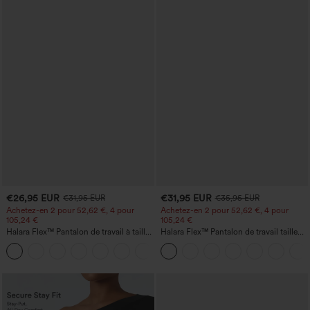
€26,95 EUR
€31,95 EUR
€31,95 EUR
€35,95 EUR
Achetez-en 2 pour 52,62 €, 4 pour
Achetez-en 2 pour 52,62 €, 4 pour
105,24 €
105,24 €
Halara Flex™ Pantalon de travail à taille
Halara Flex™ Pantalon de travail taille
haute, jambe large, avec poches, en
haute sculptant la silhouette, gainant la
+21
maille gaufrée
taille, avec poches, jambe large en
micro-gaufre