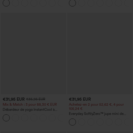
+13
légère coupe évasée
avec poches
€31,95 EUR
€31,95 EUR
€35,95 EUR
Mix & Match : 3 pour 88,30 € EUR
Achetez-en 2 pour 52,62 €, 4 pour
105,24 €
Débardeur de yoga InstantCool à
encolure en U et ourlet arrondi –
Everyday SoftlyZero™ jupe mini de
UPF50+
tennis aérée à pans croisés 2-en-1 avec
poche latérale et toucher frais - Lucid-
UPF50+