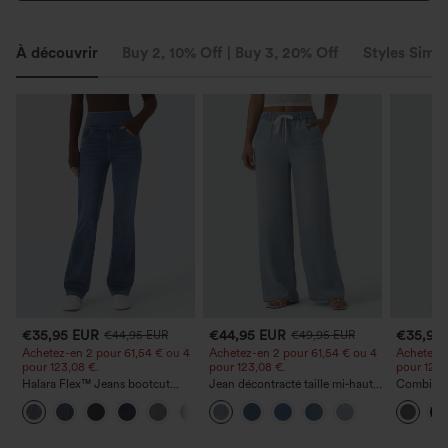
À découvrir
Buy 2, 10% Off | Buy 3, 20% Off
Styles Simil
€35,95 EUR
€44,95 EUR
€35,95
€44,95 EUR
€49,95 EUR
Achetez-en 2 pour 61,54 € ou 4
Achetez-en 2 pour 61,54 € ou 4
Achetez-e
pour 123,08 €.
pour 123,08 €.
pour 123,
Halara Flex™ Jeans bootcut
Jean décontracté taille mi‑haute,
Combinai
décontractés taille haute, effet
à cordon de serrage, avec
chinée à b
+5
délavé, avec poches
poches
fronces e
poches —