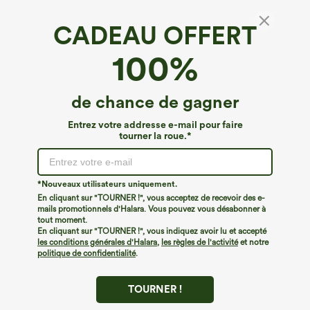
CADEAU OFFERT
Jupe mi-longue fluide et évasée, taille haute à
100%
cordon, empiècement en mesh contrastant,
poche 2-en-1, style décontracté
4.5
(
2533
)
de chance de gagner
€35,95 EUR
Buy 2, 10% Off | Buy 3, 20% Off
Entrez votre addresse e-mail pour faire
tourner la roue.*
*Nouveaux utilisateurs uniquement.
En cliquant sur "TOURNER !", vous acceptez de recevoir des e-
mails promotionnels d'Halara. Vous pouvez vous désabonner à
tout moment.
En cliquant sur "TOURNER !", vous indiquez avoir lu et accepté
les conditions générales d'Halara
,
les règles de l'activité
et notre
politique de confidentialité
.
TOURNER !