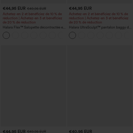
€44,95 EUR
€44,95 EUR
€49,95 EUR
Achetez-en 2 et bénéficiez de 10 % de
Achetez-en 2 et bénéficiez de 10 % de
réduction | Achetez-en 3 et bénéficiez
réduction | Achetez-en 3 et bénéficiez
de 20 % de réduction
de 20 % de réduction
Halara Flex™ Salopette décontractée en
Halara UltraSculpt™ pantalon baggy de
denim lavé à encolure en V avec poche
yoga taille haute à effet gainant pour le
+1
ventre, à rayures color block, avec
poches
€44,95 EUR
€40,95 EUR
€49,95 EUR