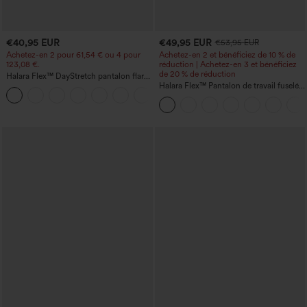
€40,95 EUR
€49,95 EUR
€53,95 EUR
Achetez-en 2 pour 61,54 € ou 4 pour
Achetez-en 2 et bénéficiez de 10 % de
123,08 €.
réduction | Achetez-en 3 et bénéficiez
de 20 % de réduction
Halara Flex™ DayStretch pantalon flare
de travail, taille mi-haute, poche latérale
Halara Flex™ Pantalon de travail fuselé,
+12
zippée
uni, taille haute, avec poches