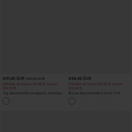
€31,95 EUR
€26,95 EUR
€40,95 EUR
Achetez-en 2 pour 52,62 €, 4 pour
Achetez-en 3 pour 52,62 €, 6 pour
105,24 €
105,24 €
Top décontracté une épaule, manches
Blouse décontractée à col en V et
courtes, ourlet arrondi hi-low,
manches courtes bouffantes
soutien‑gorge intégré, motif à pois