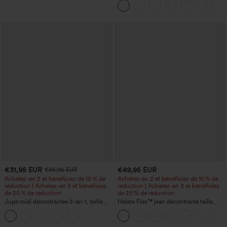
poches
€31,95 EUR
€49,95 EUR
€35,95 EUR
Achetez-en 2 et bénéficiez de 10 % de
Achetez-en 2 et bénéficiez de 10 % de
réduction | Achetez-en 3 et bénéficiez
réduction | Achetez-en 3 et bénéficiez
de 20 % de réduction
de 20 % de réduction
Jupe midi décontractée 2-en-1, taille
Halara Flex™ jean décontracté taille
haute à effet gainant, froncée avec
haute à effet gainant, coupe large, avec
ourlet arrondi, en polaire et PU
poches