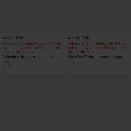
€17,95 EUR
€31,95 EUR
Achetez-en 2 et bénéficiez de 10 % de
Achetez-en 2 et bénéficiez de 10 % de
réduction | Achetez-en 3 et bénéficiez
réduction | Achetez-en 3 et bénéficiez
de 20 % de réduction
de 20 % de réduction
Débardeur de yoga à col rond, à
SoftlyZero™ Airy — shorts de yoga
fronces, effet rafraîchissant - UPF50+
super taille haute 2-en-1 InstantCool
+16
avec poches