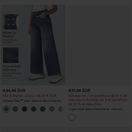
€44,95 EUR
€31,95 EUR
Mix & Match : 3 pour 88,30 € EUR
Achetez-en 2 et bénéficiez de 10 % de
réduction | Achetez-en 3 et bénéficiez
Halara Flex™ jean délavé décontracté
de 20 % de réduction
taille haute à poches, coupe baggy à
+2
jambe large
Jupe midi décontractée en velours
côtelé, taille mi-haute, poches avant
latérales à rabat