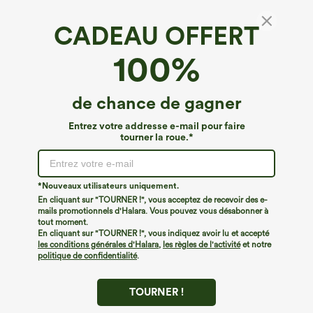
CADEAU OFFERT
Jupe courte évasée fluide et décontractée,
100%
taille haute, cordon de serrage, mesh
contrastant, poche 2-en-1
4.7
(
591
)
de chance de gagner
€31,95 EUR
Entrez votre addresse e-mail pour faire
tourner la roue.*
*Nouveaux utilisateurs uniquement.
En cliquant sur "TOURNER !", vous acceptez de recevoir des e-
mails promotionnels d'Halara. Vous pouvez vous désabonner à
tout moment.
En cliquant sur "TOURNER !", vous indiquez avoir lu et accepté
les conditions générales d'Halara
,
les règles de l'activité
et notre
politique de confidentialité
.
TOURNER !