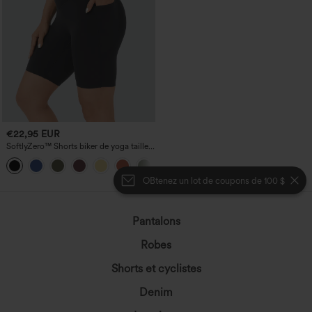
€22,95 EUR
SoftlyZero™ Shorts biker de yoga taille
haute avec empiècement croisé et
+1
poche, 7" - UPF50+
OBtenez un lot de coupons de 100 $
Pantalons
Robes
Shorts et cyclistes
Denim