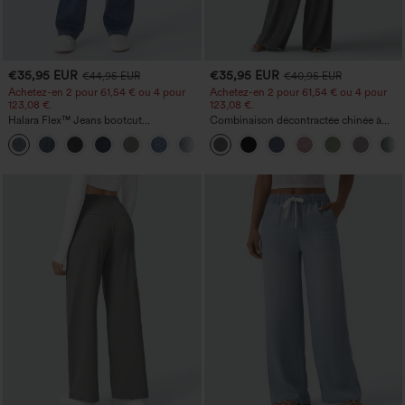
€35,95 EUR
€35,95 EUR
€44,95 EUR
€40,95 EUR
Achetez-en 2 pour 61,54 € ou 4 pour
Achetez-en 2 pour 61,54 € ou 4 pour
123,08 €.
123,08 €.
Halara Flex™ Jeans bootcut
Combinaison décontractée chinée à
décontractés taille haute, effet délavé,
bretelles réglables, fronces et jambes
+5
avec poches
larges, avec poches — facile comme
tout