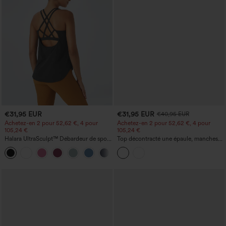
€31,95 EUR
€31,95 EUR
€40,95 EUR
Achetez-en 2 pour 52,62 €, 4 pour
Achetez-en 2 pour 52,62 €, 4 pour
105,24 €
105,24 €
Halara UltraSculpt™ Débardeur de sport
Top décontracté une épaule, manches
à col rond et ourlet arrondi
courtes, ourlet arrondi hi-low,
+11
soutien‑gorge intégré, motif à pois