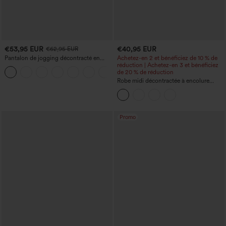
€53,95 EUR
€40,95 EUR
€62,95 EUR
Pantalon de jogging décontracté en
Achetez-en 2 et bénéficiez de 10 % de
French terry à imprimé denim, taille mi-
réduction | Achetez-en 3 et bénéficiez
haute, style jean, avec poches
de 20 % de réduction
Robe midi décontractée à encolure
ronde, sans manches, avec soutien-
gorge intégré et ourlet à volants
Promo