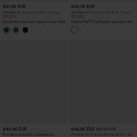
€31,95 EUR
€40,95 EUR
Achetez-en 2 pour 52,62 €, 4 pour
Achetez-en 2 pour 61,54 € ou 4 pour
105,24 €
123,08 €.
DayStretch pantalon décontracté taille
Halara Flex™ DayStretch pantalon flare
haute à jambe en forme de tonneau
de travail, taille mi-haute, poche latérale
+5
avec poches
zippée
€40,95 EUR
€49,95 EUR
€53,95 EUR
Pull décontracté à col bateau et
Achetez-en 2 et bénéficiez de 10 % de