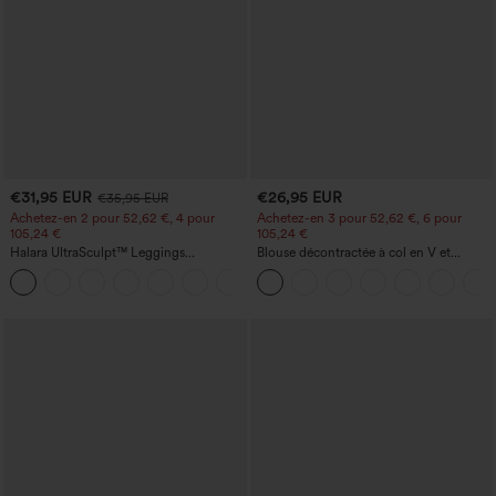
€31,95 EUR
€26,95 EUR
€35,95 EUR
Achetez-en 2 pour 52,62 €, 4 pour
Achetez-en 3 pour 52,62 €, 6 pour
105,24 €
105,24 €
Halara UltraSculpt™ Leggings
Blouse décontractée à col en V et
d'entraînement sculptants taille haute,
manches courtes bouffantes
+16
effet ventre plat, avec poche