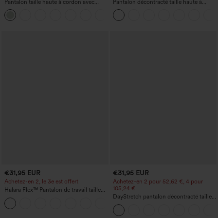
Pantalon taille haute à cordon avec
Pantalon décontracté taille haute à
poches, jambe large et coupe ample,
jambe droite, effet lin, avec poches
+15
style décontracté, effet lin
€31,95 EUR
€31,95 EUR
Achetez-en 2, le 3e est offert
Achetez-en 2 pour 52,62 €, 4 pour
105,24 €
Halara Flex™ Pantalon de travail taille
haute avec poche latérale arrière et
DayStretch pantalon décontracté taille
+13
légère coupe évasée
haute avec poches et coupe droite