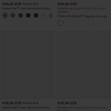
€44,95 EUR
€35,95 EUR
€49,95 EUR
Halara Flex™ Jean décontracté taille
Achetez-en 2 pour 61,54 € ou 4 pour
haute, jambe droite, délavé, avec poches
123,08 €.
+3
Halara UltraSculpt™ leggings de yoga
taille haute, gainants avec contrôle du
ventre, coupe bootcut, à poches
€35,95 EUR
€35,95 EUR
€40,95 EUR
Halara Flex™ Jean décontracté lavé
Achetez-en 2 pour 61,54 € ou 4 pour