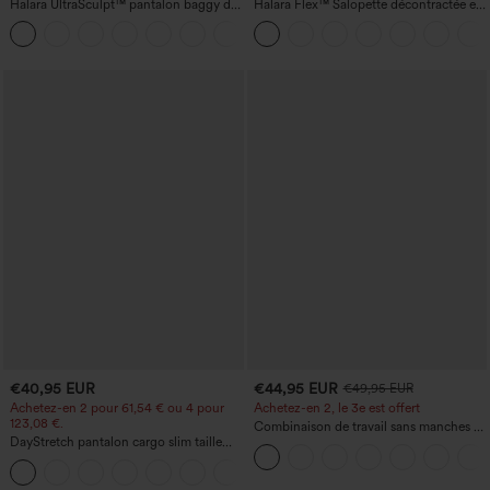
Halara UltraSculpt™ pantalon baggy de
Halara Flex™ Salopette décontractée en
yoga taille haute à effet gainant pour le
denim lavé à encolure en V avec poche
ventre, à rayures color block, avec
poches
€40,95 EUR
€44,95 EUR
€49,95 EUR
Achetez-en 2 pour 61,54 € ou 4 pour
Achetez-en 2, le 3e est offert
123,08 €.
Combinaison de travail sans manches à
DayStretch pantalon cargo slim taille
encolure bateau, côtés noués, toucher
haute, poches zippées, uni
frais, rayée, avec poches — Édition Easy
+10
Peezy