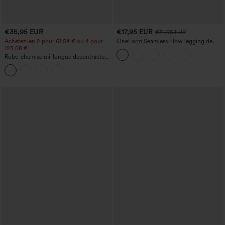
€35,95 EUR
€17,95 EUR
€31,95 EUR
Achetez-en 2 pour 61,54 € ou 4 pour
OneForm Seamless Flow legging de
123,08 €.
yoga taille haute, gainant pour le ventre
et effet rehausseur de fesses
Robe-chemise mi-longue décontractée
à col, mancherons, ceinturée, ourlet
fendu incurvé et poches