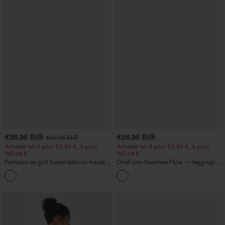
€35,95 EUR
€26,95 EUR
€40,95 EUR
Achetez-en 2 pour 52,62 €, 4 pour
Achetez-en 3 pour 52,62 €, 6 pour
105,24 €
105,24 €
Pantalon de golf fuselé taille mi-haute à
OneForm Seamless Flow — leggings de
cordon, ourlet incurvé, séchage rapide,
yoga sans coutures, taille mi-haute, effet
+2
avec poches — UPF40+
gainant pour le ventre et liftant pour les
fesses