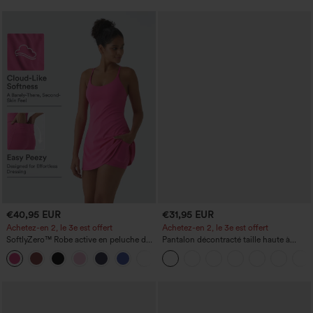
€40,95 EUR
€31,95 EUR
Achetez-en 2, le 3e est offert
Achetez-en 2, le 3e est offert
SoftlyZero™ Robe active en peluche dos
Pantalon décontracté taille haute à
nu — Édition Hyper Facile
cordon, coupe large en mélange de lin,
+29
avec poches