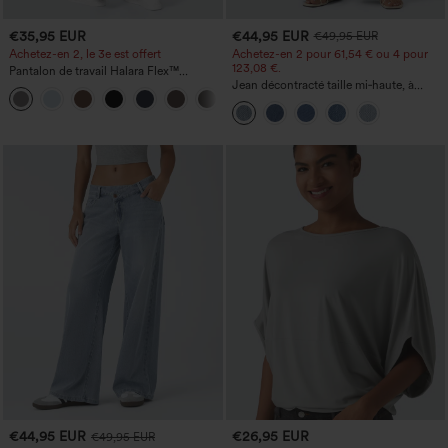
€35,95 EUR
€44,95 EUR
€49,95 EUR
Achetez-en 2, le 3e est offert
Achetez-en 2 pour 61,54 € ou 4 pour
123,08 €.
Pantalon de travail Halara Flex™
DayStretch à taille haute, avec poches et
Jean décontracté taille mi‑haute, à
+23
coupe droite
cordon de serrage, avec poches
€44,95 EUR
€26,95 EUR
€49,95 EUR