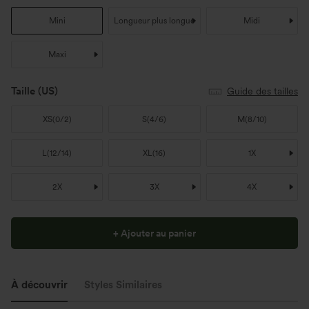
Mini
Longueur plus longue
Midi
Maxi
Taille
(US)
Guide des tailles
XS
(
0/2
)
S
(
4/6
)
M
(
8/10
)
L
(
12/14
)
XL
(
16
)
1X
2X
3X
4X
+ Ajouter au panier
À découvrir
Styles Similaires