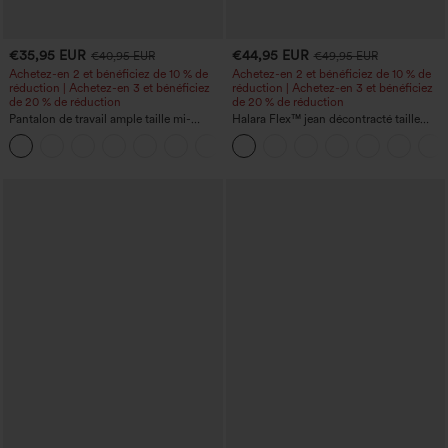
€35,95 EUR
€44,95 EUR
€40,95 EUR
€49,95 EUR
Achetez-en 2 et bénéficiez de 10 % de
Achetez-en 2 et bénéficiez de 10 % de
réduction | Achetez-en 3 et bénéficiez
réduction | Achetez-en 3 et bénéficiez
de 20 % de réduction
de 20 % de réduction
Pantalon de travail ample taille mi-
Halara Flex™ jean décontracté taille
haute, coupe « barrel » (jambe en forme
haute, large, avec poches, ourlet
+3
de tonneau) avec poches
retroussé et effet délavé