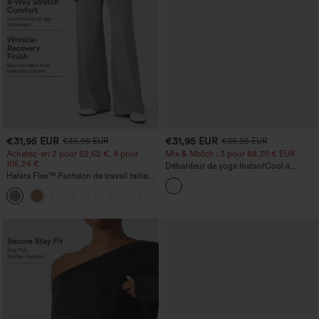
€31,95 EUR
€31,95 EUR
€35,95 EUR
€35,95 EUR
Achetez-en 2 pour 52,62 €, 4 pour
Mix & Match : 3 pour 88,30 € EUR
105,24 €
Débardeur de yoga InstantCool à
Halara Flex™ Pantalon de travail taille
encolure en U et ourlet arrondi –
haute sculptant la silhouette, gainant la
UPF50+
+10
taille, avec poches, jambe large en
micro-gaufre