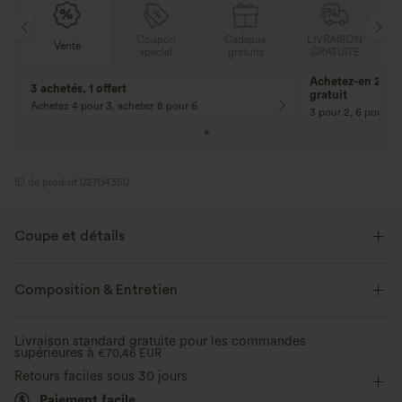
Coupon
Cadeaux
LIVRAISON
Vente
spécial
gratuits
GRATUITE
10% de réduction
12% de réductio
Pour toute commande de 107,00 € et
Pour toute comman
plus ! Code : Aug2026
plus ! Code : Aug2
ID de produit 02704350
Coupe et détails
Pour : le patin à roulettes et les activités de loisirs.
Composition & Entretien
Short intégré
Taille plate
Yoga et Pilates
Mini
Livraison standard gratuite pour les commandes
Taille haute
Trapèze
Élasticité quatre directions
supérieures à
€70,46 EUR
Retours faciles sous 30 jours
Trapèze
Paiement facile