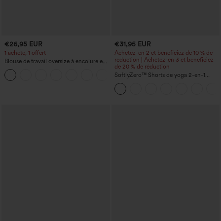
€26,95 EUR
€31,95 EUR
1 acheté, 1 offert
Achetez-en 2 et bénéficiez de 10 % de
réduction | Achetez-en 3 et bénéficiez
Blouse de travail oversize à encolure en
de 20 % de réduction
V, manches courtes, en tissu
+1
anti‑froissage
SoftlyZero™ Shorts de yoga 2-en-1
InstantCool, super taille haute, aérés, 5''
avec poches — longueur allongée