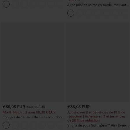
taille haute à poche croisée
123,08 €.
+1
Jupe mini de soirée en suède, moulante,
taille haute croisée 2-en-1 avec ourlet à
franges
€35,95 EUR
€35,95 EUR
€40,95 EUR
Mix & Match : 3 pour 88,30 € EUR
Achetez-en 2 et bénéficiez de 10 % de
réduction | Achetez-en 3 et bénéficiez
Joggers de danse taille haute à cordon,
de 20 % de réduction
effet froncé, coupe fuselée, à séchage
rapide et toucher frais, avec poches —
Shorts de yoga SoftlyZero™ Airy 2-en-1
UPF40+
InstantCool, super taille haute, 7" avec