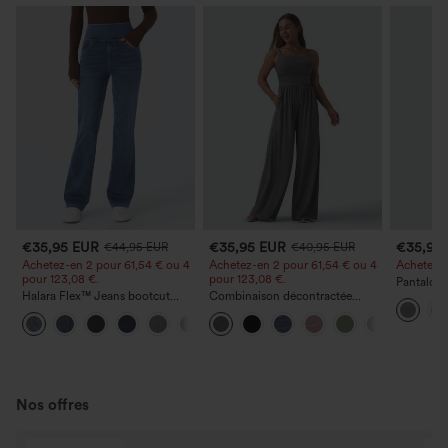
€35,95 EUR
€35,95 EUR
€35,95
€44,95 EUR
€40,95 EUR
Achetez-en 2 pour 61,54 € ou 4
Achetez-en 2 pour 61,54 € ou 4
Achetez-en
pour 123,08 €.
pour 123,08 €.
Pantalon 
Halara Flex™ Jeans bootcut
Combinaison décontractée
DayStretch
décontractés taille haute, effet
chinée à bretelles réglables,
poches et
+5
délavé, avec poches
fronces et jambes larges, avec
poches — facile comme tout
Nos offres