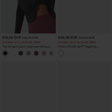
€31,95 EUR
€35,95 EUR
€35,95 EUR
€40,95 EUR
Achetez-en 2, le 3e est offert
Achetez-en 2, le 3e est offert
Top de sport pour yoga asymétrique
Halara UltraSculpt™ leggings
(une épaule) à manches longues avec
d'entraînement taille haute — fronces
+3
ouverture pour le pouce, ourlet arrondi
liftantes pour le fessier, maintien gainant
haut-bas, séchage rapide, soutien-gorge
du ventre et poche
intégré.