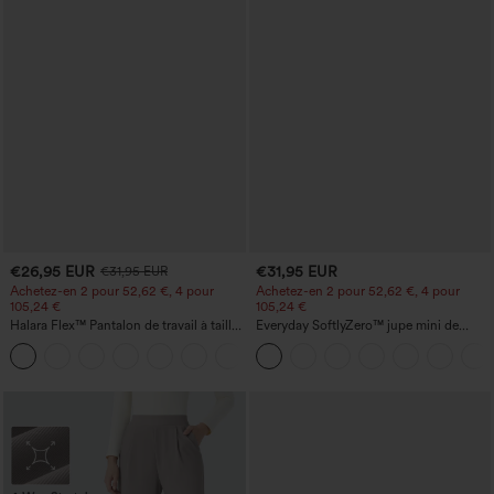
€26,95 EUR
€31,95 EUR
€31,95 EUR
Achetez-en 2 pour 52,62 €, 4 pour
Achetez-en 2 pour 52,62 €, 4 pour
105,24 €
105,24 €
Halara Flex™ Pantalon de travail à taille
Everyday SoftlyZero™ jupe mini de
haute, jambe large, avec poches, en
tennis aérée à pans croisés 2-en-1 avec
+21
maille gaufrée
poche latérale et toucher frais - Lucid-
UPF50+