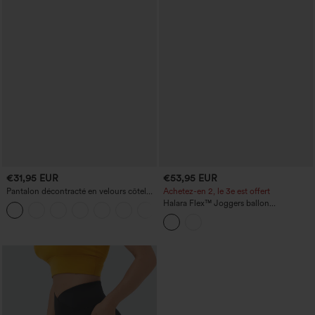
€31,95 EUR
€53,95 EUR
Pantalon décontracté en velours côtelé,
Achetez-en 2, le 3e est offert
taille mi-haute, poche zippée
Halara Flex™ Joggers ballon
+7
décontractés en jean, taille mi-haute,
avec poches