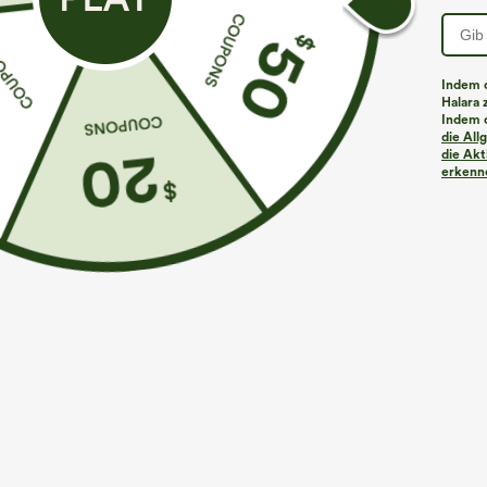
PRODUKT ID: 02856103
Indem d
Halara 
Indem d
Passform & Features
die Al
die Akt
erkenne
flacher Bund
Golf
Mini
mit hohem Bu
Stoff & Pflege
Materialien
76% Polyester und 24% Elastan
Pflege