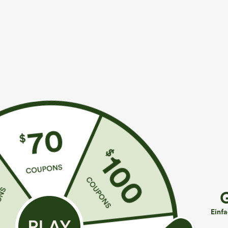
Mehr zum Verlieben
Ähnliche Kleidungsstile
Sale
€8,95 EUR
€22,95 EUR
€22,95 EUR
SoftlyZero™ Crossover High-
Kaufe 2, erhalte 1 gratis
K
Waist-Mini-Partyrock im
€
Kurzes Jacquard-Yoga-
Bodycon‑Stil mit
Tanktop mit V-Ausschnitt,
H
Kontrastspitze und
gerafft und mit integriertem
M
integriertem Slip
Einf
BH
a
K