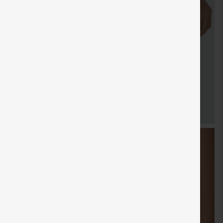
KOSTENLOSER
Gratisgeschenke
Verkauf
Sondergutschein
Gratisges
VERSAND