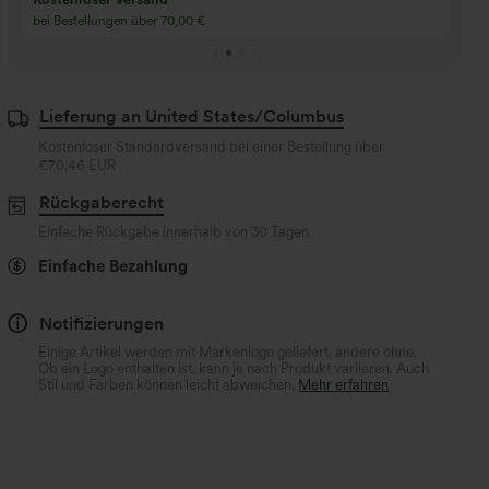
Kaufen Sie 4 für 3, kaufen Sie 8 für 6
Kaufe 3 für 2, Kaufe 6
für 6
Lieferung an United States/Columbus
Kostenloser Standardversand bei einer Bestellung über
€70,46 EUR
Rückgaberecht
Einfache Rückgabe innerhalb von 30 Tagen
Einfache Bezahlung
Notifizierungen
Einige Artikel werden mit Markenlogo geliefert, andere ohne.
Ob ein Logo enthalten ist, kann je nach Produkt variieren. Auch
Stil und Farben können leicht abweichen.
Mehr erfahren