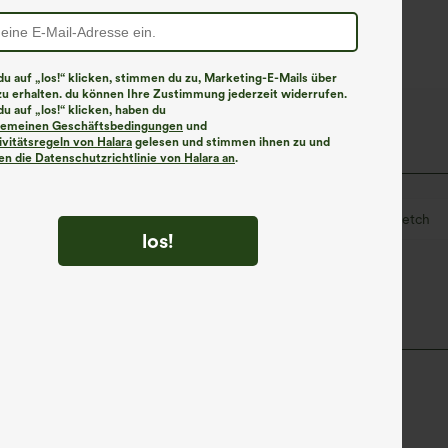
u auf „los!“ klicken, stimmen du zu, Marketing-E-Mails über
zu erhalten. du können Ihre Zustimmung jederzeit widerrufen.
u auf „los!“ klicken, haben du
lgemeinen Geschäftsbedingungen
und
ivitätsregeln von Halara
gelesen und stimmen ihnen zu und
n die Datenschutzrichtlinie von Halara an
.
nd
Säule
Mittlere Dehnung
Vier-Wege-Stretch
los!