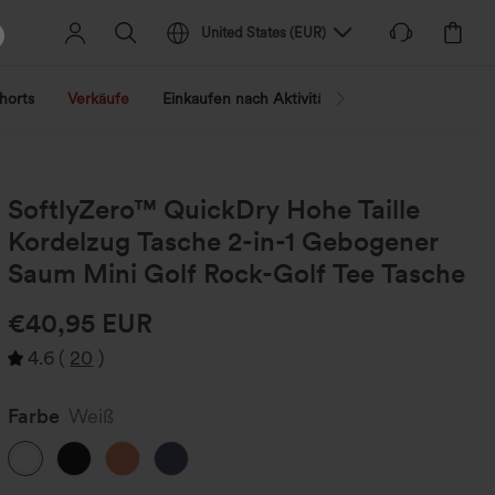
United States
(
EUR
)
horts
Verkäufe
Einkaufen nach Aktivität
Nach Trend shopp
SoftlyZero™ QuickDry Hohe Taille
Kordelzug Tasche 2-in-1 Gebogener
Saum Mini Golf Rock-Golf Tee Tasche
€40,95 EUR
4.6
(
20
)
Farbe
Weiß