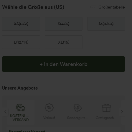
Wähle die Größe aus
(US)
Größentabelle
XS
(
0/2
)
S
(
4/6
)
M
(
8/10
)
L
(
12/14
)
XL
(
16
)
+ In den Warenkorb
Unsere Angebote
KOSTENLOSER
KOS
chenke
Verkauf
Sondergutschein
Gratisgeschenke
VERSAND
VE
Kaufen Sie 2 und e
Kaufe 3 und erhalte 1 gratis
gratis