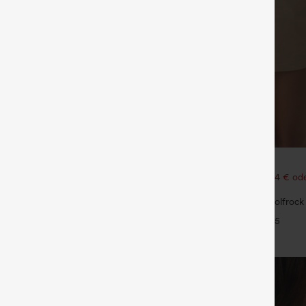
€35,95 EUR
 1 gratis
Kaufen Sie 2 Stück für 61,54 € ode
123,08 €.
d-Yoga-Tanktop mit V-Ausschnitt,
t integriertem BH
Hoch taillierter 2-in-1 Minigolfrock
abgerundetem Saum, Kordelzug 
+5
Seitentaschen