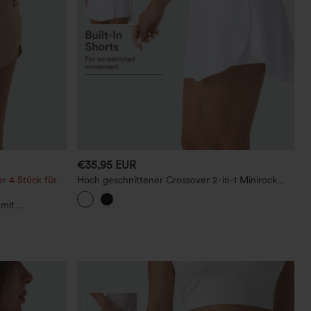
€35,95 EUR
r 4 Stück für
Hoch geschnittener Crossover 2-in-1 Minirock
mit Tasche, InstantCool, schnell trocknend
 mit
und