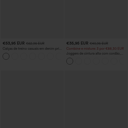
€53,95 EUR
€35,95 EUR
€62,95 EUR
€40,95 EUR
Calças de treino casuais em denim print,
Combine e misture: 3 por €88,30 EUR
cintura média, em tecido French Terry,
Joggers de cintura alta com cordão,
estilo jeans, com bolsos
franzidos e corte afunilado, de secagem
rápida e toque fresco, com bolsos -
UPF40+