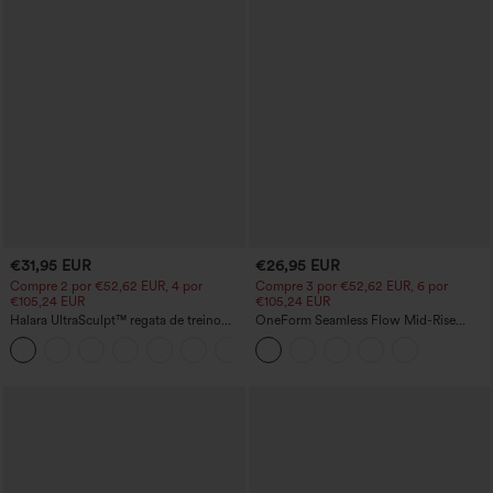
€31,95 EUR
€26,95 EUR
Compre 2 por €52,62 EUR, 4 por
Compre 3 por €52,62 EUR, 6 por
€105,24 EUR
€105,24 EUR
Halara UltraSculpt™ regata de treino
OneForm Seamless Flow Mid-Rise
com decote redondo e barra curva
Leggings de Yoga - cintura média,
+11
controle de barriga e efeito lifting para
glúteos