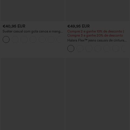
€40,95 EUR
€49,95 EUR
Suéter casual com gola canoa e mangas
Compre 2 e ganhe 10% de desconto |
morcego.
Compre 3 e ganhe 20% de desconto
+1
Halara Flex™ jeans casuais de cintura
alta com efeito modelador na barriga,
perna larga e bolsos