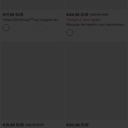
€17,95 EUR
€44,95 EUR
€49,95 EUR
Halara UltraSculpt™ top cropped de
Compre 2, leve 1 grátis
yoga, costas nuas, com alças duplas
Macacão de trabalho com decote barco,
+11
torcidas
sem mangas, amarração lateral, toque
refrescante Cool-Touch, listrado e com
bolsos – Edição Easy Peezy
€31,95 EUR
€20,95 EUR
€35,95 EUR