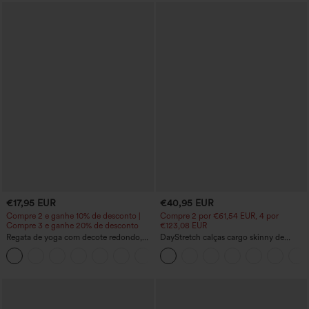
€17,95 EUR
€40,95 EUR
Compre 2 e ganhe 10% de desconto |
Compre 2 por €61,54 EUR, 4 por
Compre 3 e ganhe 20% de desconto
€123,08 EUR
Regata de yoga com decote redondo,
DayStretch calças cargo skinny de
franzido e toque refrescante – UPF50+
cintura alta, lisas, com bolsos com zíper
+16