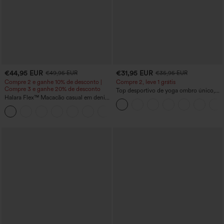
€44,95 EUR
€31,95 EUR
€49,95 EUR
€35,95 EUR
Compre 2 e ganhe 10% de desconto |
Compre 2, leve 1 grátis
Compre 3 e ganhe 20% de desconto
Top desportivo de yoga ombro único,
Halara Flex™ Macacão casual em denim
manga comprida com orifício para o
lavado com decote em V e bolsos
polegar, bainha curva (high-low), de
+1
secagem rápida, com sutiã integrado