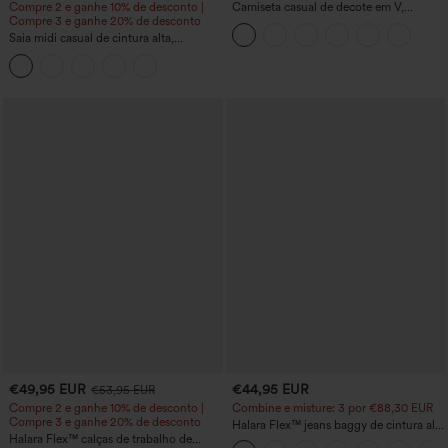
Compre 2 e ganhe 10% de desconto |
Camiseta casual de decote em V,
Compre 3 e ganhe 20% de desconto
mangas curtas, franzida e lisa
Saia midi casual de cintura alta,
modeladora para a barriga, franzida,
com barra curva, 2 em 1 fleece/PU
€49,95 EUR
€44,95 EUR
€53,95 EUR
Compre 2 e ganhe 10% de desconto |
Combine e misture: 3 por €88,30 EUR
Compre 3 e ganhe 20% de desconto
Halara Flex™ jeans baggy de cintura alta
Halara Flex™ calças de trabalho de
com bolsos, pernas largas, lavados,