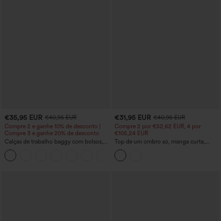
€35,95 EUR
€31,95 EUR
€40,95 EUR
€40,95 EUR
Compre 2 e ganhe 10% de desconto |
Compre 2 por €52,62 EUR, 4 por
Compre 3 e ganhe 20% de desconto
€105,24 EUR
Calças de trabalho baggy com bolsos,
Top de um ombro só, manga curta,
cintura média e corte barrel-leg
barra curva high-low, com sutiã
+3
embutido, de bolinhas, casual