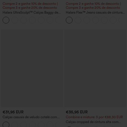
Compre 2 e ganhe 10% de desconto |
Compre 2 e ganhe 10% de desconto |
Compre 3 e ganhe 20% de desconto
Compre 3 e ganhe 20% de desconto
Halara UltraSculpt™ Calças Baggy de
Halara Flex™ Jeans casuais de cintura
Yoga de Cintura Alta com Controle
alta com bolsos, barra dobrada, perna
Abdominal, Listras Color-Block e Bolsos
larga e efeito lavado
€31,95 EUR
€35,95 EUR
Calças casuais de veludo cotelê com
Combine e misture: 3 por €88,30 EUR
cintura média e bolso com zíper
Calças cropped de cintura alta com
+7
bolso com zíper em tecido com toque