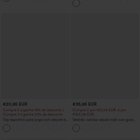
de linho
€20,95 EUR
€35,95 EUR
Compre 2 e ganhe 10% de desconto |
Compre 2 por €61,54 EUR, 4 por
Compre 3 e ganhe 20% de desconto
€123,08 EUR
Top esportivo para yoga com decote em
Vestido-camisa casual midi com gola,
V, manga curta, modelo oversized
mangas curtas tipo capa, cinto, bainha
+3
InstantCool de secagem rápida
curva com fenda e bolsos