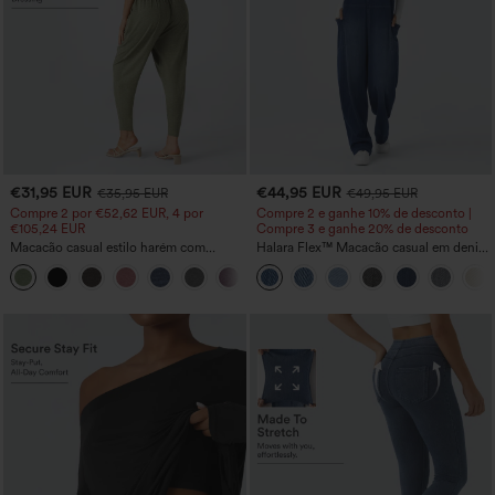
€31,95 EUR
€44,95 EUR
€35,95 EUR
€49,95 EUR
Compre 2 por €52,62 EUR, 4 por
Compre 2 e ganhe 10% de desconto |
€105,24 EUR
Compre 3 e ganhe 20% de desconto
Macacão casual estilo harém com
Halara Flex™ Macacão casual em denim
decote em U e bolsos - Edição Easy
lavado com decote em V e bolsos
+11
Peezy