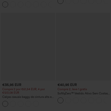
cintura alta, lisas, com bolsos e corte
casual
+8
afunilado
€35,95 EUR
€40,95 EUR
Compre 2 por €61,54 EUR, 4 por
Compre 2, leve 1 grátis
€123,08 EUR
SoftlyZero™ Vestido Ativo Sem Costas
Calças casuais baggy de cintura alta e
em Plush — Edição Easy Peezy
perna larga, com bolsos