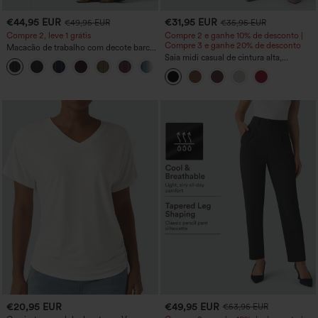
€44,95 EUR
€31,95 EUR
€49,95 EUR
€35,95 EUR
Compre 2, leve 1 grátis
Compre 2 e ganhe 10% de desconto |
Compre 3 e ganhe 20% de desconto
Macacão de trabalho com decote barco,
sem mangas, amarração lateral, toque
Saia midi casual de cintura alta,
+8
refrescante Cool-Touch, listrado e com
modeladora para a barriga, franzida,
bolsos – Edição Easy Peezy
com barra curva, 2 em 1 fleece/PU
€20,95 EUR
€49,95 EUR
€53,95 EUR