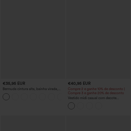
€35,95 EUR
€40,95 EUR
Bermuda cintura alta, bainha virada,
Compre 2 e ganhe 10% de desconto |
efeito linho, estilo resort, 10'' com bolsos
Compre 3 e ganhe 20% de desconto
+3
Vestido midi casual com decote
redondo, sutiã embutido, sem mangas e
barra com babados