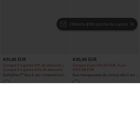
Obtenha $100 pacote de cupons
€31,95 EUR
€35,95 EUR
Compre 2 e ganhe 10% de desconto |
Compre 2 por €61,54 EUR, 4 por
Compre 3 e ganhe 20% de desconto
€123,08 EUR
SoftlyZero™ Airy 2-em-1 InstantCool
Saia transpassada de cintura alta 2 em 1,
shorts de ioga – cintura super alta, 5''
barra com franjas, corte bodycon,
+20
com bolsos, comprimento mais longo
minissaia em camurça para festas