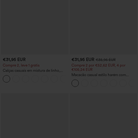
€31,95 EUR
€31,95 EUR
€35,95 EUR
Compre 2, leve 1 grátis
Compre 2 por €52,62 EUR, 4 por
€105,24 EUR
Calças casuais em mistura de linho,
cintura alta, perna larga, com cordão e
Macacão casual estilo harém com
+5
bolsos
decote em U e bolsos - Edição Easy
Peezy