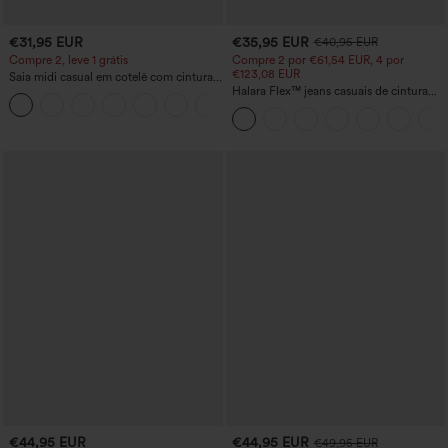
€31,95 EUR
€35,95 EUR
€40,95 EUR
Compre 2, leve 1 grátis
Compre 2 por €61,54 EUR, 4 por
€123,08 EUR
Saia midi casual em cotelê com cintura
média e bolso frontal lateral com aba
Halara Flex™ jeans casuais de cintura
+1
alta com bolso cruzado e acabamento
lavado
€44,95 EUR
€44,95 EUR
€49,95 EUR