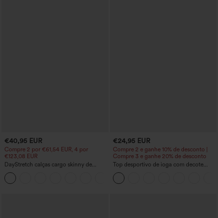
€40,95 EUR
€24,95 EUR
Compre 2 por €61,54 EUR, 4 por
Compre 2 e ganhe 10% de desconto |
€123,08 EUR
Compre 3 e ganhe 20% de desconto
DayStretch calças cargo skinny de
Top desportivo de ioga com decote
cintura alta, lisas, com bolsos com zíper
redondo, manga curta, franzido e
+10
sensação fresca - UPF50+