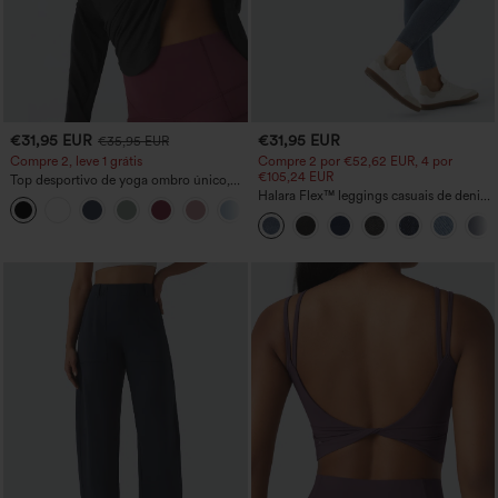
€31,95 EUR
€31,95 EUR
€35,95 EUR
Compre 2, leve 1 grátis
Compre 2 por €52,62 EUR, 4 por
€105,24 EUR
Top desportivo de yoga ombro único,
manga comprida com orifício para o
Halara Flex™ leggings casuais de denim
+3
polegar, bainha curva (high-low), de
com cintura alta e bolsos
secagem rápida, com sutiã integrado