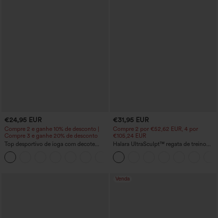
€24,95 EUR
€31,95 EUR
Compre 2 e ganhe 10% de desconto |
Compre 2 por €52,62 EUR, 4 por
Compre 3 e ganhe 20% de desconto
€105,24 EUR
Top desportivo de ioga com decote
Halara UltraSculpt™ regata de treino
redondo, manga curta, franzido e
com decote redondo e barra curva
+11
sensação fresca - UPF50+
Venda