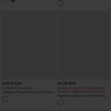
€40,95 EUR
€17,95 EUR
Compre 2, leve 1 grátis
Compre 2 e ganhe 10% de desconto |
Compre 3 e ganhe 20% de desconto
SoftlyZero™ Vestido Ativo Sem Costas
em Plush — Edição Easy Peezy
Regata de yoga com decote redondo,
+29
franzido e toque refrescante – UPF50+