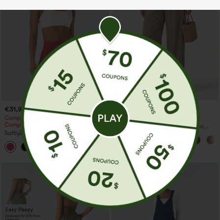
€31,95 EUR
€31,95 EUR
Compre 2 e ganhe 10% de desconto |
Compre 2, leve 1 grátis
Compre 3 e ganhe 20% de desconto
Calças casuais em mistura de linho,
SoftlyZero™ Calções de yoga
cintura alta, perna larga, com cordão e
InstantCool 2 em 1, arejados, com cós
bolsos
+25
superalto e bolsos