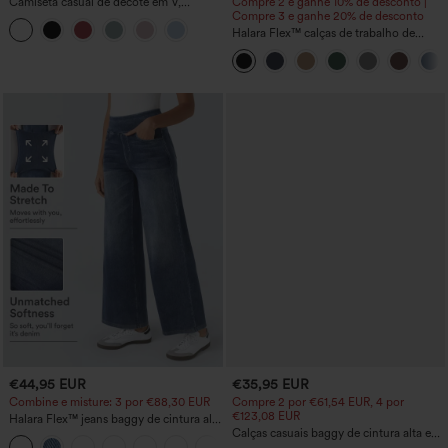
Camiseta casual de decote em V,
Compre 2 e ganhe 10% de desconto |
mangas curtas, franzida e lisa
Compre 3 e ganhe 20% de desconto
Halara Flex™ calças de trabalho de
cintura alta, lisas, com bolsos e corte
afunilado
€44,95 EUR
€35,95 EUR
Combine e misture: 3 por €88,30 EUR
Compre 2 por €61,54 EUR, 4 por
€123,08 EUR
Halara Flex™ jeans baggy de cintura alta
com bolsos, pernas largas, lavados,
Calças casuais baggy de cintura alta e
+2
casual
perna larga, com bolsos