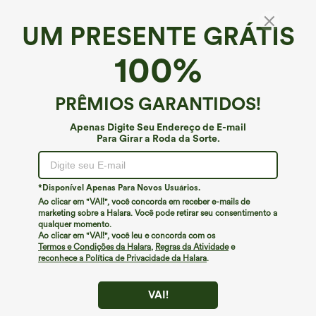
UM PRESENTE GRÁTIS
100%
PRÊMIOS GARANTIDOS!
Apenas Digite Seu Endereço de E-mail
Para Girar a Roda da Sorte.
*Disponível Apenas Para Novos Usuários.
€26,95 EUR
€31,95 EUR
€31,95 EUR
€35,95 EUR
Ao clicar em "VAI!", você concorda em receber e-mails de
Compre 2 por €52,62 EUR, 4 por
Compre 2 por €52,62 EUR, 4 por
€105,24 EUR
€105,24 EUR
marketing sobre a Halara. Você pode retirar seu consentimento a
qualquer momento.
Halara Flex™ calças de trabalho em
Halara UltraSculpt™ leggings de treino
waffle, de cintura alta, com bolsos e
de cintura alta – modeladores, levantam
Ao clicar em "VAI!", você leu e concorda com os
+21
perna larga
os glúteos, controlam a barriga e têm
Termos e Condições da Halara
,
Regras da Atividade
e
bolsos
reconhece a Política de Privacidade da Halara
.
VAI!