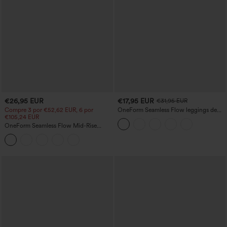
€26,95 EUR
€17,95 EUR
€31,95 EUR
Compre 3 por €52,62 EUR, 6 por
OneForm Seamless Flow leggings de
€105,24 EUR
yoga sem costura, cintura alta, com
modelagem abdominal e efeito
OneForm Seamless Flow Mid-Rise
levantador de glúteos.
Leggings de Yoga - cintura média,
controle de barriga e efeito lifting para
glúteos