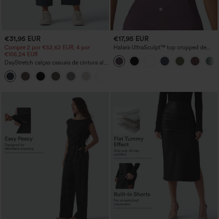
€31,95 EUR
€17,95 EUR
Compre 2 por €52,62 EUR, 4 por
Halara UltraSculpt™ top cropped de
€105,24 EUR
yoga, costas nuas, com alças duplas
torcidas
DayStretch calças casuais de cintura alta
com corte 'barrel-leg' e bolsos
+5