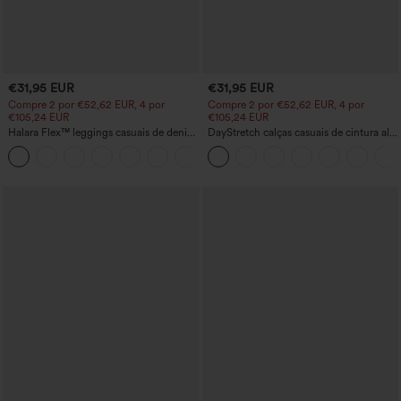
€31,95 EUR
€31,95 EUR
Compre 2 por €52,62 EUR, 4 por
Compre 2 por €52,62 EUR, 4 por
€105,24 EUR
€105,24 EUR
Halara Flex™ leggings casuais de denim
DayStretch calças casuais de cintura alta
com cintura alta e bolsos
com corte 'barrel-leg' e bolsos