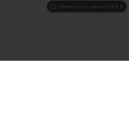
OBtenez un lot de coupons de 100 $
€35,95 EUR
€31,95 EUR
€40,95 EUR
Mix & Match : 3 pour 88,30 € EUR
Achetez-en 2, le 3e est offert
Joggers de danse taille haute à cordon,
Pantalon décontracté taille haute à
effet froncé, coupe fuselée, à séchage
cordon, coupe large en mélange de lin,
rapide et toucher frais, avec poches —
avec poches
UPF40+