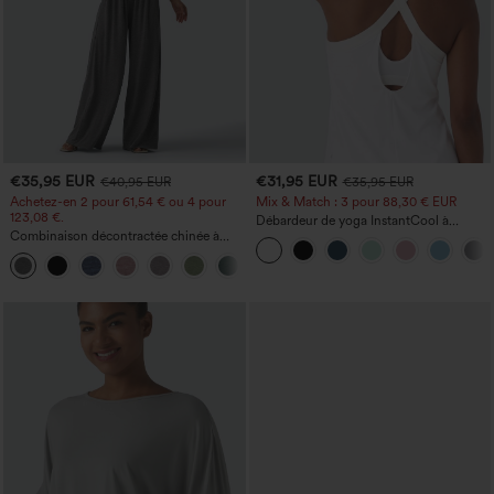
€35,95 EUR
€31,95 EUR
€40,95 EUR
€35,95 EUR
Achetez-en 2 pour 61,54 € ou 4 pour
Mix & Match : 3 pour 88,30 € EUR
123,08 €.
Débardeur de yoga InstantCool à
Combinaison décontractée chinée à
encolure en U et ourlet arrondi –
bretelles réglables, fronces et jambes
UPF50+
+10
larges, avec poches — facile comme
tout