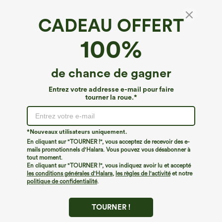
CADEAU OFFERT
100%
de chance de gagner
Entrez votre addresse e-mail pour faire
tourner la roue.*
Oops!
Nous ne semblons pas pouvoir trouver la page que
*Nouveaux utilisateurs uniquement.
vous recherchez.
En cliquant sur "TOURNER !", vous acceptez de recevoir des e-
mails promotionnels d'Halara. Vous pouvez vous désabonner à
tout moment.
Acheter plus
En cliquant sur "TOURNER !", vous indiquez avoir lu et accepté
les conditions générales d'Halara
,
les règles de l'activité
et notre
politique de confidentialité
.
TOURNER !