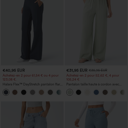
€40,95 EUR
€31,95 EUR
€35,95 EUR
Achetez-en 2 pour 61,54 € ou 4 pour
Achetez-en 2 pour 52,62 €, 4 pour
123,08 €.
105,24 €
Halara Flex™ DayStretch pantalon flare
Pantalon taille haute à cordon avec
de travail, taille mi-haute, poche latérale
poches, jambe large et coupe ample,
+12
zippée
style décontracté, effet lin