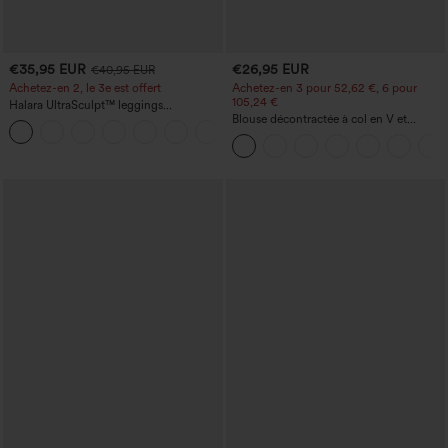
€35,95 EUR
€26,95 EUR
€40,95 EUR
Achetez-en 2, le 3e est offert
Achetez-en 3 pour 52,62 €, 6 pour
105,24 €
Halara UltraSculpt™ leggings
d'entraînement taille haute — fronces
Blouse décontractée à col en V et
+11
liftantes pour le fessier, maintien gainant
manches courtes bouffantes
du ventre et poche