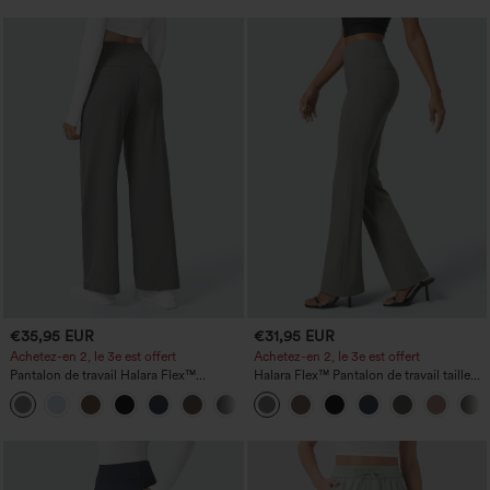
€35,95 EUR
€31,95 EUR
Achetez-en 2, le 3e est offert
Achetez-en 2, le 3e est offert
Pantalon de travail Halara Flex™
Halara Flex™ Pantalon de travail taille
DayStretch à taille haute, avec poches et
haute avec poche latérale arrière et
+23
coupe droite
légère coupe évasée