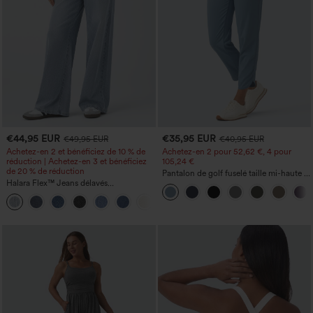
€44,95 EUR
€35,95 EUR
€49,95 EUR
€40,95 EUR
Achetez-en 2 et bénéficiez de 10 % de
Achetez-en 2 pour 52,62 €, 4 pour
réduction | Achetez-en 3 et bénéficiez
105,24 €
de 20 % de réduction
Pantalon de golf fuselé taille mi-haute à
Halara Flex™ Jeans délavés
cordon, ourlet incurvé, séchage rapide,
décontractés, coupe baggy à jambe
avec poches — UPF40+
+5
large, taille basse asymétrique, poches
zippées