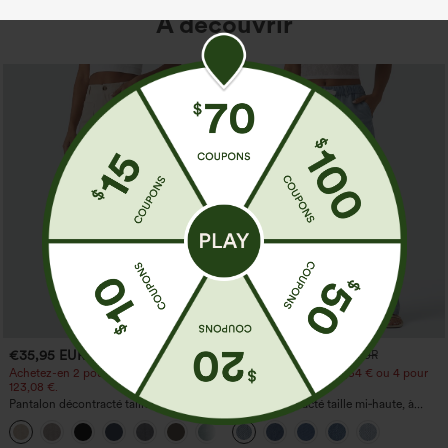
À découvrir
€35,95 EUR
€44,95 EUR
€49,95 EUR
Achetez-en 2 pour 61,54 € ou 4 pour
Achetez-en 2 pour 61,54 € ou 4 pour
123,08 €.
123,08 €.
Pantalon décontracté taille haute à
Jean décontracté taille mi‑haute, à
jambe droite, effet lin, avec poches
cordon de serrage, avec poches
+5