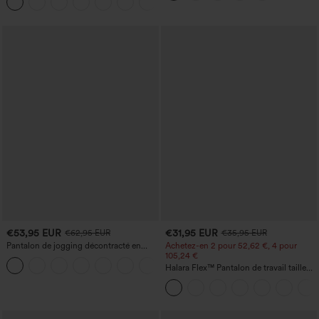
+25
avec poches
fesses
€53,95 EUR
€31,95 EUR
€62,95 EUR
€35,95 EUR
Pantalon de jogging décontracté en
Achetez-en 2 pour 52,62 €, 4 pour
French terry à imprimé denim, taille mi-
105,24 €
haute, style jean, avec poches
Halara Flex™ Pantalon de travail taille
haute sculptant la silhouette, gainant la
taille, avec poches, jambe large en
micro-gaufre