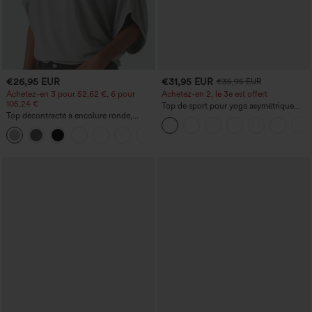
€26,95 EUR
€31,95 EUR
€35,95 EUR
Achetez-en 3 pour 52,62 €, 6 pour
Achetez-en 2, le 3e est offert
105,24 €
Top de sport pour yoga asymétrique
Top décontracté à encolure ronde,
(une épaule) à manches longues avec
manches chauve-souris et coupe ample
ouverture pour le pouce, ourlet arrondi
+1
haut-bas, séchage rapide, soutien-gorge
intégré.