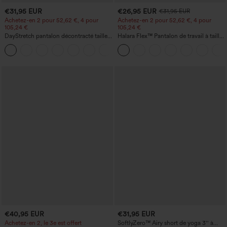
€31,95 EUR
€26,95 EUR
€31,95 EUR
Achetez-en 2 pour 52,62 €, 4 pour
Achetez-en 2 pour 52,62 €, 4 pour
105,24 €
105,24 €
DayStretch pantalon décontracté taille
Halara Flex™ Pantalon de travail à taille
haute avec poches et coupe droite
haute, jambe large, avec poches, en
+23
maille gaufrée
€40,95 EUR
€31,95 EUR
Achetez-en 2, le 3e est offert
SoftlyZero™ Airy short de yoga 3'' à