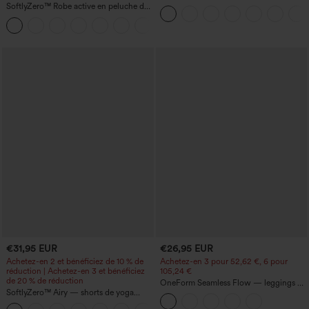
taille haute, froncé, InstantCool, avec
SoftlyZero™ Robe active en peluche dos
poches
nu — Édition Hyper Facile
+29
€31,95 EUR
€26,95 EUR
Achetez-en 2 et bénéficiez de 10 % de
Achetez-en 3 pour 52,62 €, 6 pour
réduction | Achetez-en 3 et bénéficiez
105,24 €
de 20 % de réduction
OneForm Seamless Flow — leggings de
SoftlyZero™ Airy — shorts de yoga
yoga sans coutures, taille mi-haute, effet
super taille haute 2-en-1 InstantCool
gainant pour le ventre et liftant pour les